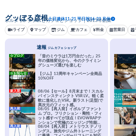
グッぼる彦根
土日連休11-21 平日祝16-23 月休
ボルダリングジムとカフェとショップ｜2013年創業
ライブ
マップ
ジム
カフェ
料金
営業日
速報
ジム カフェ ショップ
☆ブログ
「昔のミウラは1万円台だった」25
年の価格変化から、今のクライミン
グシューズ選びを楽しむ
☆お知らせ
【ジム】13周年キャンペーン全商品
10%OFF
新入荷
08/06【セール】8月末まで！スカル
パ インスティンクト VSR LV。軽く柔
軟に進化したVSR。新ラスト(足型)で
異次元のフィット感。
再入荷
08/05【再入荷】イボルブ ファント
ム プロ。フリクション・剛性・フィ
ット感すべてが頂点！EVOWRAPテ
ンションで究極のエッジング性能を
再入荷
08/04【再入荷】メトリウス ナノリ
実現。進化系ラバーEvo-74はTRAX
ングス。旅先やジム外トレーニング
を凌駕する粘着力で極小ホールドに
に最適。フィンガーリフトにも対応