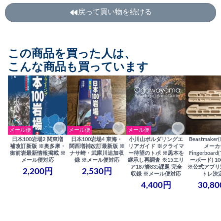
戻って買い物を続ける
この商品を買った人は、
こんな商品も買っています
メール便
メール便
メール便
日本100岩場2 関東増
日本100岩場4 東海・
小川山ボルダリングエ
Beastmake
補改訂新版 ※奥多摩・
関西増補改訂最新版 ※
リアガイド ※クライマ
メーカ
御前岩最新情報掲載 ※
ナサ崎・武庫川追加収
ー待望のトポ ※黒本を
Fingerboa
メール便対応
録 ※メール便対応
継承し再調査 ※15エリ
ーボード) 100
ア187岩835課題 完全
※公式アプリ
2,200円
2,530円
収録 ※メール便対応
トレ決
4,400円
30,8