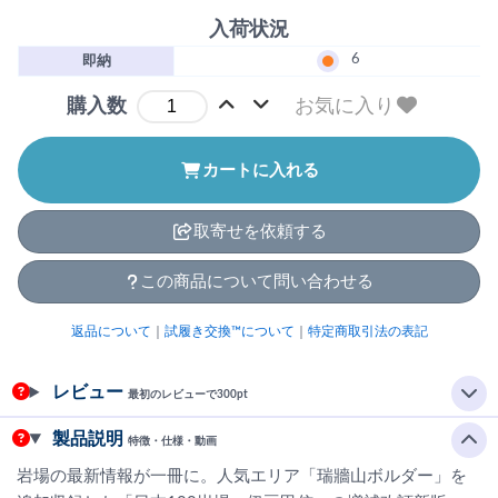
入荷状況
6
即納
お気に入り
購入数
カートに入れる
取寄せを依頼する
この商品について問い合わせる
返品について
｜
試履き交換™について
｜
特定商取引法の表記
レビュー
最初のレビューで300pt
製品説明
特徴・仕様・動画
岩場の最新情報が一冊に。人気エリア「瑞牆山ボルダー」を