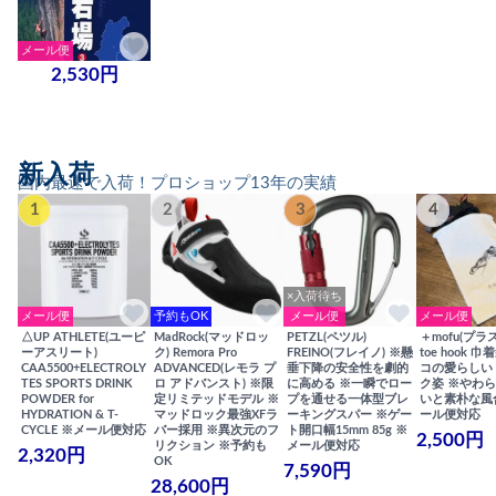
メール便
2,530円
新入荷
国内最速で入荷！プロショップ13年の実績
1
2
3
4
×入荷待ち
メール便
予約もOK
メール便
メール便
△UP ATHLETE(ユーピ
MadRock(マッドロッ
PETZL(ペツル)
＋mofu(プラ
ーアスリート)
ク) Remora Pro
FREINO(フレイノ) ※懸
toe hook 
CAA5500+ELECTROLY
ADVANCED(レモラ プ
垂下降の安全性を劇的
コの愛らしい
TES SPORTS DRINK
ロ アドバンスト) ※限
に高める ※一瞬でロー
ク姿 ※やわ
POWDER for
定リミテッドモデル ※
プを通せる一体型ブレ
いと素朴な風
HYDRATION & T-
マッドロック最強XFラ
ーキングスパー ※ゲー
ール便対応
CYCLE ※メール便対応
バー採用 ※異次元のフ
ト開口幅15mm 85g ※
2,500円
リクション ※予約も
メール便対応
2,320円
OK
7,590円
28,600円