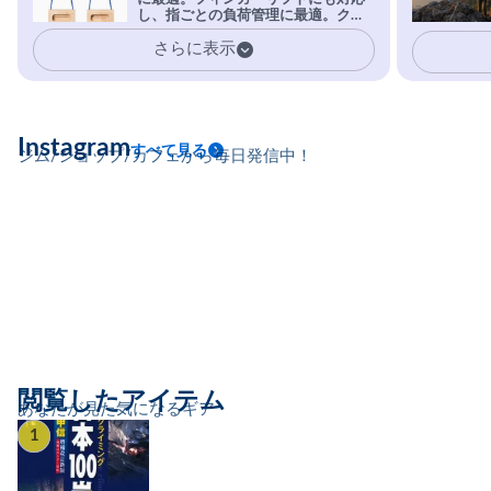
安心感。
し、指ごとの負荷管理に最適。クラ
イマーの指を本気で鍛えるギア。
さらに表示
Instagram
すべて見る
ジム/ショップ/カフェから毎日発信中！
閲覧したアイテム
あなたが見た気になるギア
1