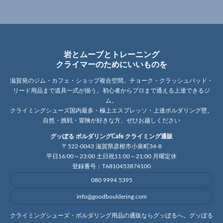
岩とムーブとトレーニング
クライマーのためにいいものを
滋賀発のジム・カフェ・ショップ複合空間。チョーク・クラッシュパッド・
リード用品まで道具一式が揃う。初心者からプロまで通える上達できるジ
ム。
クライミングシューズ国内最多・極上エスプレッソ・上達ボルダリング壁。
自然・挑戦・冒険が好きな方、ぜひお越しください
グッぼる ボルダリングCafe クライミング通販
〒522-0043 滋賀県彦根市小泉町34-8
平日16:00～23:00 土日祝11:00～21:00 月曜定休
登録番号：T6810453874100
080 9994 5395
info@goodbouldering.com
クライミングシューズ・ボルダリング用品の通販ならグッぼるへ。グッぼる