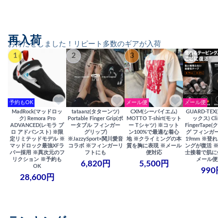
再入荷
お待たせしました！リピート多数のギアが入荷
1
2
3
4
予約もOK
メール便
メール便
MadRock(マッドロッ
tataanz(タターンツ)
CXM(シーバイエム)
GUARD-TE
ク) Remora Pro
Portable Finger Grip(ポ
MOTTO T-shirt(モット
ックス) Cli
ADVANCED(レモラ プ
ータブル フィンガー
ー Tシャツ) ※コット
FingerTap
ロ アドバンスト) ※限
グリップ)
ン100%で最適な着心
グ フィンガー
定リミテッドモデル ※
※JazzySport×関川愛音
地 ※クライミングの本
19mm ※登
マッドロック最強XFラ
コラボ ※フィンガーリ
質を胸に表現 ※メール
ングが復活 
バー採用 ※異次元のフ
フトにも
便対応
士接着で肌に
リクション ※予約も
メール便
6,820円
5,500円
OK
990
28,600円