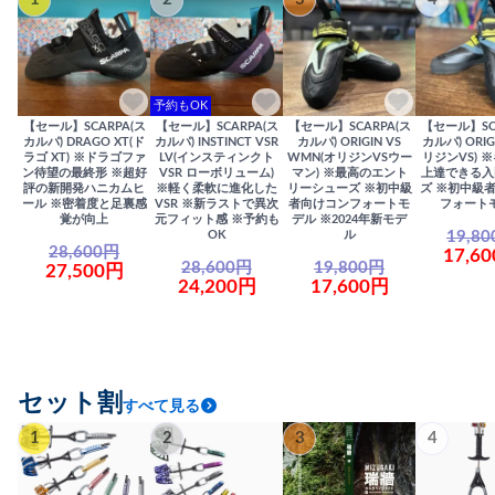
予約もOK
【セール】SCARPA(ス
【セール】SCARPA(ス
【セール】SCARPA(ス
【セール】SC
カルパ) DRAGO XT(ド
カルパ) INSTINCT VSR
カルパ) ORIGIN VS
カルパ) ORIG
ラゴ XT) ※ドラゴファ
LV(インスティンクト
WMN(オリジンVSウー
リジンVS) 
ン待望の最終形 ※超好
VSR ローボリューム)
マン) ※最高のエント
上達できる入
評の新開発ハニカムヒ
※軽く柔軟に進化した
リーシューズ ※初中級
ズ ※初中級
ール ※密着度と足裏感
VSR ※新ラストで異次
者向けコンフォートモ
フォート
覚が向上
元フィット感 ※予約も
デル ※2024年新モデ
19,8
OK
ル
28,600円
17,6
28,600円
19,800円
27,500円
24,200円
17,600円
セット割
すべて見る
1
2
3
4