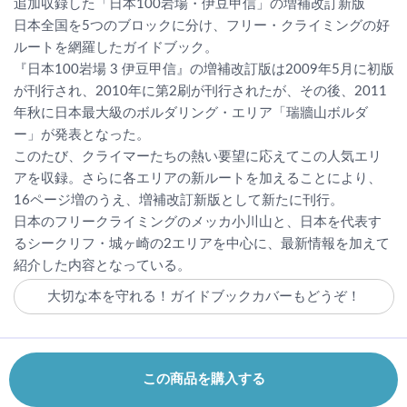
追加収録した「日本100岩場・伊豆甲信」の増補改訂新版
日本全国を5つのブロックに分け、フリー・クライミングの好
ルートを網羅したガイドブック。
『日本100岩場 3 伊豆甲信』の増補改訂版は2009年5月に初版
が刊行され、2010年に第2刷が刊行されたが、その後、2011
年秋に日本最大級のボルダリング・エリア「瑞牆山ボルダ
ー」が発表となった。
このたび、クライマーたちの熱い要望に応えてこの人気エリ
アを収録。さらに各エリアの新ルートを加えることにより、
16ページ増のうえ、増補改訂新版として新たに刊行。
日本のフリークライミングのメッカ小川山と、日本を代表す
るシークリフ・城ヶ崎の2エリアを中心に、最新情報を加えて
紹介した内容となっている。
大切な本を守れる！ガイドブックカバーもどうぞ！
この商品を購入する