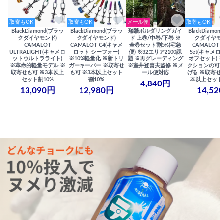
取寄もOK
取寄もOK
メール便
取寄もOK
BlackDiamond(ブラッ
BlackDiamond(ブラッ
瑞牆ボルダリングガイ
BlackDiam
クダイヤモンド)
クダイヤモンド)
ド 上巻/中巻/下巻 ※
クダイヤモ
CAMALOT
CAMALOT C4(キャメ
全巻セット割5%(宅急
CAMALOT 
ULTRALIGHT(キャメロ
ロット シーフォー)
便) ※32エリア2100課
Set(キャメロ
ットウルトラライト)
※10%軽量化 ※新トリ
題 ※再グレーディング
オフセット)
※革命的軽量モデル ※
ガーキーパー ※取寄せ
※室井登喜夫監修 ※メ
クションの可
取寄せも可 ※3本以上
も可 ※3本以上セット
ール便対応
げる ※取寄せ
セット割10%
割10%
本以上セット
4,840円
13,090円
12,980円
14,5