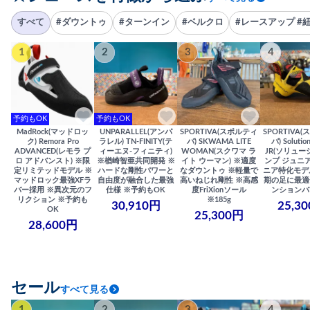
すべて
#ダウントゥ
#ターンイン
#ベルクロ
#レースアップ #
1
2
3
4
予約もOK
予約もOK
MadRock(マッドロッ
UNPARALLEL(アンパ
SPORTIVA(スポルティ
SPORTIVA
ク) Remora Pro
ラレル) TN-FINITY(テ
バ) SKWAMA LITE
バ) Solutio
ADVANCED(レモラ プ
ィーエヌ-フィニティ)
WOMAN(スクワマ ラ
JR(ソリュー
ロ アドバンスト) ※限
※楢崎智亜共同開発 ※
イト ウーマン) ※適度
ンプ ジュニア
定リミテッドモデル ※
ハードな剛性パワーと
なダウントゥ ※軽量で
ニア特化モデ
マッドロック最強XFラ
自由度が融合した最強
高いねじれ剛性 ※高感
期の足に最適
バー採用 ※異次元のフ
仕様 ※予約もOK
度FriXionソール
ンションバ
リクション ※予約も
※185g
30,910円
25,3
OK
25,300円
28,600円
セール
すべて見る
1
2
3
4