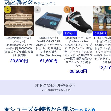
ランキング
人気上昇中のギアをチェック！
1
2
3
4
予約もOK
予約もOK
Beastmaker(ビースト
MOON(ムーン)
MadRock(マッドロッ
FRICTIONL
メーカー)
WARRIOR CRASH
ク) Remora Pro
ションラボ) S
Fingerboard(フィンガ
PAD(ウォリアークラッ
ADVANCED(レモラ プ
Stuff(シー
ーボード) 1000/2000
シュパッド) ※厚みと
ロ アドバンスト) ※限
タッフ) レギ
※公式アプリ対応 ※指
丈夫さが魅力
定リミテッドモデル ※
イジェニック
トレ決定版
※130×100×12cm 6kg
マッドロック最強XFラ
ールフリー 
バー採用 ※異次元のフ
ップクライマ
30,800円
61,600円
リクション ※予約も
予約も
OK
2,31
28,600円
オトクなセールやセット
シューズを特徴から探せます
★シューズを特徴から選ぶ
すべて見る