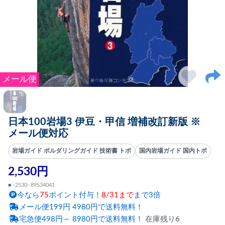
メール便
日本100岩場3 伊豆・甲信 増補改訂新版 ※
メール便対応
岩場ガイド ボルダリングガイド 技術書 トポ
国内岩場ガイド 国内トポ
2,530円
●
-2530- 89534041
今なら
75
ポイント付与！
8/31まで
まで3倍
メール便199円 4980円で送料無料！
宅急便498円～ 8980円で送料無料！
在庫残り6