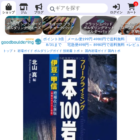
0
ショップ
ジム
ブログ
ログイン
カート
クライミングシューズ
チョーク ブラシ
クラッシュパッド
リードクラ
ボルダリングシューズ
チョークバッグ
ボルダリングマット
ロープクラ
ボルダーパッド
沢登
ポイント3倍
メール便199円 4980円で送料無料
初
8/31まで
宅急便498円～ 8980円で送料無料
+レビュ
トップ
岩場ガイド ボルダリングガイド 技術書 トポ
国内岩場ガイド 国内トポ