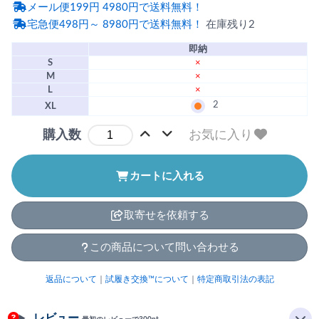
メール便199円 4980円で送料無料！
宅急便498円～ 8980円で送料無料！
在庫残り2
即納
S
×
M
×
L
×
2
XL
お気に入り
購入数
カートに入れる
取寄せを依頼する
この商品について問い合わせる
返品について
｜
試履き交換™について
｜
特定商取引法の表記
レビュー