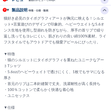
最初のレビューで300pt
製品説明
特徴・仕様・動画
猫好き必見のタイポグラフィアートが胸元に映える！シルエ
ット×言葉遊びのデザインで印象的。ヘビーウエイトな5.6オ
ンス生地を使用し型崩れを防ぎながら、厚手の首リブで繰り
返し洗ってもヨレにくい。肌ざわりの良い綿100%素材。ライ
フスタイルでもアウトドアでも猫愛アピールにぴったり。
▼特徴
・猫のシルエットにタイポグラフィを重ねたユニークなアー
トTシャツ
・5.6ozのヘビーウェイトで透けにくく、1枚でもサマになる
厚さ
・首元のリブは二本針縫製で丈夫、洗濯耐性が高く長持ち
・100％コットンで柔らかく快適な着心地
・ユニセックス
▼仕様