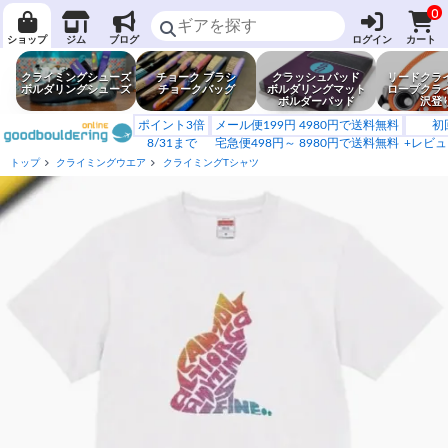
0
ショップ
ジム
ブログ
ログイン
カート
クライミングシューズ
チョーク ブラシ
クラッシュパッド
リードクラ
ボルダリングシューズ
チョークバッグ
ボルダリングマット
ロープクラ
ボルダーパッド
沢登
ポイント3倍
メール便199円 4980円で送料無料
初
8/31まで
宅急便498円～ 8980円で送料無料
+レビュ
トップ
クライミングウエア
クライミングTシャツ