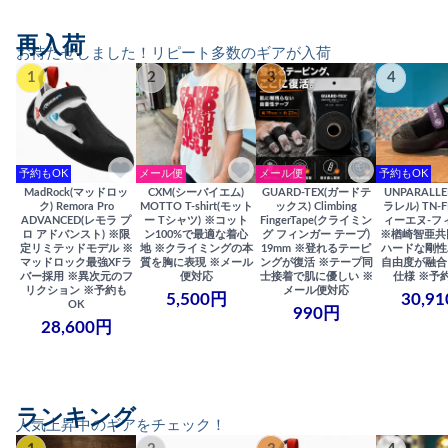
再入荷
お待たせしました！リピート多数のギアが入荷
1
2
3
4
予約もOK
メール便
メール便
予約もOK
MadRock(マッドロッ
CXM(シーバイエム)
GUARD-TEX(ガードテ
UNPARALL
ク) Remora Pro
MOTTO T-shirt(モット
ックス) Climbing
ラレル) TN-F
ADVANCED(レモラ プ
ー Tシャツ) ※コット
FingerTape(クライミン
ィーエヌ-フ
ロ アドバンスト) ※限
ン100%で最適な着心
グ フィンガー テープ)
※楢崎智亜共
定リミテッドモデル ※
地 ※クライミングの本
19mm ※登れるテーピ
ハードな剛性
マッドロック最強XFラ
質を胸に表現 ※メール
ングが復活 ※テープ同
自由度が融合
バー採用 ※異次元のフ
便対応
士接着で肌に優しい ※
仕様 ※予
リクション ※予約も
メール便対応
5,500円
30,9
OK
990円
28,600円
ランキング
人気上昇中のギアをチェック！