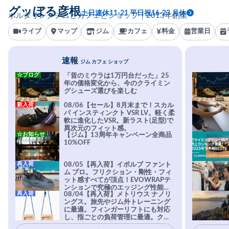
グッぼる彦根
土日連休11-21 平日祝16-23 月休
ボルダリングジムとカフェとショップ｜2013年創業
ライブ
マップ
ジム
カフェ
料金
営業日
速報
ジム カフェ ショップ
☆ブログ
「昔のミウラは1万円台だった」25
年の価格変化から、今のクライミン
グシューズ選びを楽しむ
新入荷
08/06【セール】8月末まで！スカル
パ インスティンクト VSR LV。軽く柔
軟に進化したVSR。新ラスト(足型)で
異次元のフィット感。
☆お知らせ
【ジム】13周年キャンペーン全商品
10%OFF
再入荷
08/05【再入荷】イボルブ ファント
ム プロ。フリクション・剛性・フィ
ット感すべてが頂点！EVOWRAPテ
ンションで究極のエッジング性能を
再入荷
08/04【再入荷】メトリウス ナノリ
実現。進化系ラバーEvo-74はTRAX
ングス。旅先やジム外トレーニング
を凌駕する粘着力で極小ホールドに
に最適。フィンガーリフトにも対応
安心感。
し、指ごとの負荷管理に最適。クラ
イマーの指を本気で鍛えるギア。