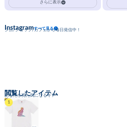
さらに表示
Instagram
すべて見る
ジム/ショップ/カフェから毎日発信中！
閲覧したアイテム
あなたが見た気になるギア
1