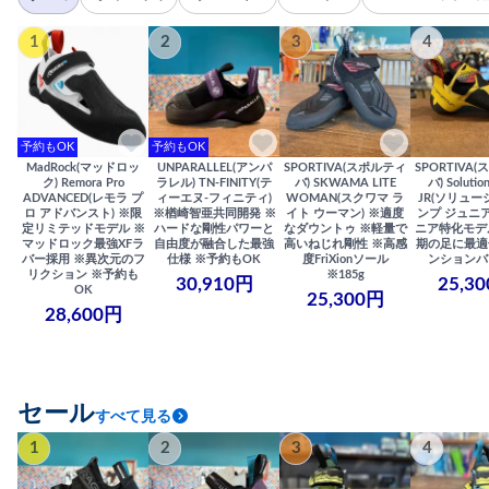
1
2
3
4
予約もOK
予約もOK
MadRock(マッドロッ
UNPARALLEL(アンパ
SPORTIVA(スポルティ
SPORTIVA
ク) Remora Pro
ラレル) TN-FINITY(テ
バ) SKWAMA LITE
バ) Solutio
ADVANCED(レモラ プ
ィーエヌ-フィニティ)
WOMAN(スクワマ ラ
JR(ソリュー
ロ アドバンスト) ※限
※楢崎智亜共同開発 ※
イト ウーマン) ※適度
ンプ ジュニア
定リミテッドモデル ※
ハードな剛性パワーと
なダウントゥ ※軽量で
ニア特化モデ
マッドロック最強XFラ
自由度が融合した最強
高いねじれ剛性 ※高感
期の足に最適
バー採用 ※異次元のフ
仕様 ※予約もOK
度FriXionソール
ンションバ
リクション ※予約も
※185g
30,910円
25,3
OK
25,300円
28,600円
セール
すべて見る
1
2
3
4