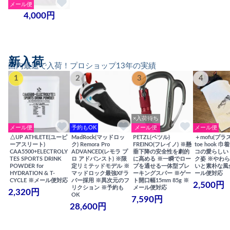
メール便
4,000円
新入荷
国内最速で入荷！プロショップ13年の実績
1
2
3
4
×入荷待ち
メール便
予約もOK
メール便
メール便
△UP ATHLETE(ユーピ
MadRock(マッドロッ
PETZL(ペツル)
＋mofu(プラ
ーアスリート)
ク) Remora Pro
FREINO(フレイノ) ※懸
toe hook 
CAA5500+ELECTROLY
ADVANCED(レモラ プ
垂下降の安全性を劇的
コの愛らしい
TES SPORTS DRINK
ロ アドバンスト) ※限
に高める ※一瞬でロー
ク姿 ※やわ
POWDER for
定リミテッドモデル ※
プを通せる一体型ブレ
いと素朴な風
HYDRATION & T-
マッドロック最強XFラ
ーキングスパー ※ゲー
ール便対応
CYCLE ※メール便対応
バー採用 ※異次元のフ
ト開口幅15mm 85g ※
2,500円
リクション ※予約も
メール便対応
2,320円
OK
7,590円
28,600円