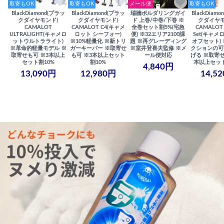
取寄もOK
取寄もOK
メール便
取寄もOK
BlackDiamond(ブラッ
BlackDiamond(ブラッ
瑞牆ボルダリングガイ
BlackDiam
クダイヤモンド)
クダイヤモンド)
ド 上巻/中巻/下巻 ※
クダイヤモ
CAMALOT
CAMALOT C4(キャメ
全巻セット割5%(宅急
CAMALOT 
ULTRALIGHT(キャメロ
ロット シーフォー)
便) ※32エリア2100課
Set(キャメロ
ットウルトラライト)
※10%軽量化 ※新トリ
題 ※再グレーディング
オフセット)
※革命的軽量モデル ※
ガーキーパー ※取寄せ
※室井登喜夫監修 ※メ
クションの可
取寄せも可 ※3本以上
も可 ※3本以上セット
ール便対応
げる ※取寄せ
セット割10%
割10%
本以上セット
4,840円
13,090円
12,980円
14,5