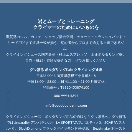
岩とムーブとトレーニング
クライマーのためにいいものを
滋賀発のジム・カフェ・ショップ複合空間。チョーク・クラッシュパッド・
リード用品まで道具一式が揃う。初心者からプロまで通える上達できるジ
ム。
クライミングシューズ国内最多・極上エスプレッソ・上達ボルダリング壁。
自然・挑戦・冒険が好きな方、ぜひお越しください
グッぼる ボルダリングCafe クライミング通販
〒522-0043 滋賀県彦根市小泉町34-8
平日16:00～23:00 土日祝11:00～21:00 月曜定休
登録番号：T6810453874100
080 9994 5395
info@goodbouldering.com
クライミングシューズ・ボルダリング用品の通販ならグッぼるへ。グッぼる
ではUnparallel(アンパラレル)、LA SPORTIVA(スポルティバ)、SCARPA(スカ
ルパ) 、BlackDiamond(ブラックダイヤモンド)を始め、Beastmaker(ビースト