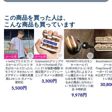
この商品を買った人は、
こんな商品も買っています
×入荷待ち
メール便
メール便
＋mofu(プラスモフ) イ
Gripmaster(グリップマ
MONKEY-HOLD(モン
Beastmake
ヌホールドTシャツ ※
スター) ProHand(プロ
キーホールド)
メーカ
犬がホールドだったら
ハンド) ※強度4種類 ※
KURUMI(クルミ) ※正
Fingerboa
モフモフ ※かわいいイ
独立型グリップトレー
しい持ち方によるフォ
ーボード) 100
ヌデザイン ※耐久性最
ニング ※メール便対応
ーム矯正ホールド ※あ
※公式アプリ
高6.2オンス ※メール
らゆる角で指強化 ※く
トレ決
3,300円
便対応
るみの風合いがかわい
30,8
い ※左右マグネット結
5,500円
合 ※特約店
9,978円