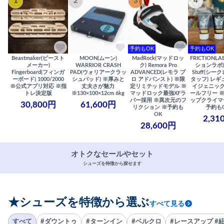
1
2
3
4
予約もOK
予約もOK
Beastmaker(ビースト
MOON(ムーン)
MadRock(マッドロッ
FRICTIONL
メーカー)
WARRIOR CRASH
ク) Remora Pro
ションラボ) S
Fingerboard(フィンガ
PAD(ウォリアークラッ
ADVANCED(レモラ プ
Stuff(シー
ーボード) 1000/2000
シュパッド) ※厚みと
ロ アドバンスト) ※限
タッフ) レギ
※公式アプリ対応 ※指
丈夫さが魅力
定リミテッドモデル ※
イジェニック
トレ決定版
※130×100×12cm 6kg
マッドロック最強XFラ
ールフリー 
バー採用 ※異次元のフ
ップクライマ
30,800円
61,600円
リクション ※予約も
予約も
OK
2,31
28,600円
オトクなセールやセット
シューズを特徴から探せます
★シューズを特徴から選ぶ
すべて見る
すべて
#ダウントゥ
#ターンイン
#ベルクロ
#レースアップ #