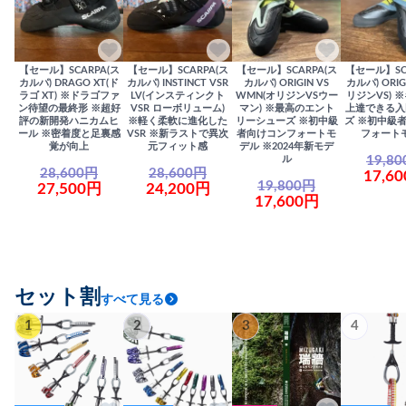
【セール】SCARPA(ス
【セール】SCARPA(ス
【セール】SCARPA(ス
【セール】SC
カルパ) DRAGO XT(ド
カルパ) INSTINCT VSR
カルパ) ORIGIN VS
カルパ) ORIG
ラゴ XT) ※ドラゴファ
LV(インスティンクト
WMN(オリジンVSウー
リジンVS) 
ン待望の最終形 ※超好
VSR ローボリューム)
マン) ※最高のエント
上達できる入
評の新開発ハニカムヒ
※軽く柔軟に進化した
リーシューズ ※初中級
ズ ※初中級
ール ※密着度と足裏感
VSR ※新ラストで異次
者向けコンフォートモ
フォート
覚が向上
元フィット感
デル ※2024年新モデ
19,8
ル
28,600円
28,600円
17,6
19,800円
27,500円
24,200円
17,600円
セット割
すべて見る
1
2
3
4