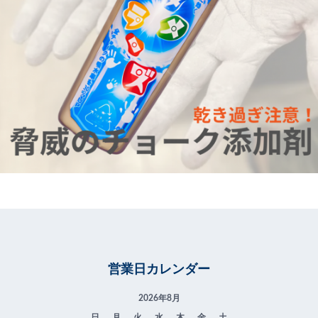
営業日カレンダー
2026年8月
日
月
火
水
木
金
土