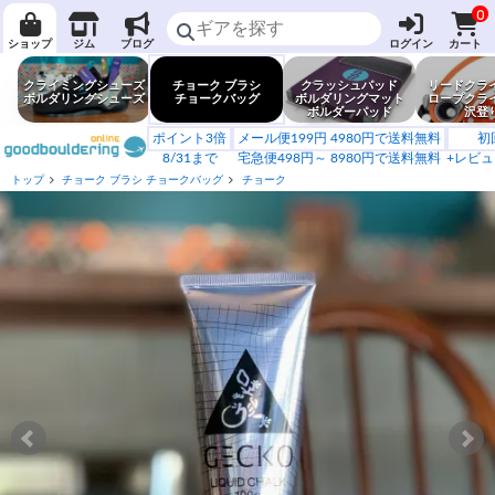
0
ショップ
ジム
ブログ
ログイン
カート
クライミングシューズ
チョーク ブラシ
クラッシュパッド
リードクラ
ボルダリングシューズ
チョークバッグ
ボルダリングマット
ロープクラ
ボルダーパッド
沢登
ポイント3倍
メール便199円 4980円で送料無料
初
8/31まで
宅急便498円～ 8980円で送料無料
+レビュ
トップ
チョーク ブラシ チョークバッグ
チョーク