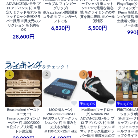
ADVANCED(レモラ プ
ータブル フィンガー
ー Tシャツ) ※コット
FingerTap
ロ アドバンスト) ※限
グリップ)
ン100%で最適な着心
グ フィンガー
定リミテッドモデル ※
※JazzySport×関川愛音
地 ※クライミングの本
19mm ※登
マッドロック最強XFラ
コラボ ※フィンガーリ
質を胸に表現 ※メール
ングが復活 
バー採用 ※異次元のフ
フトにも
便対応
士接着で肌に
リクション ※予約も
メール便
6,820円
5,500円
OK
990
28,600円
ランキング
人気上昇中のギアをチェック！
1
2
3
4
予約もOK
予約もOK
Beastmaker(ビースト
MOON(ムーン)
MadRock(マッドロッ
FRICTIONL
メーカー)
WARRIOR CRASH
ク) Remora Pro
ションラボ) S
Fingerboard(フィンガ
PAD(ウォリアークラッ
ADVANCED(レモラ プ
Stuff(シー
ーボード) 1000/2000
シュパッド) ※厚みと
ロ アドバンスト) ※限
タッフ) レギ
※公式アプリ対応 ※指
丈夫さが魅力
定リミテッドモデル ※
イジェニック
トレ決定版
※130×100×12cm 6kg
マッドロック最強XFラ
ールフリー 
バー採用 ※異次元のフ
ップクライマ