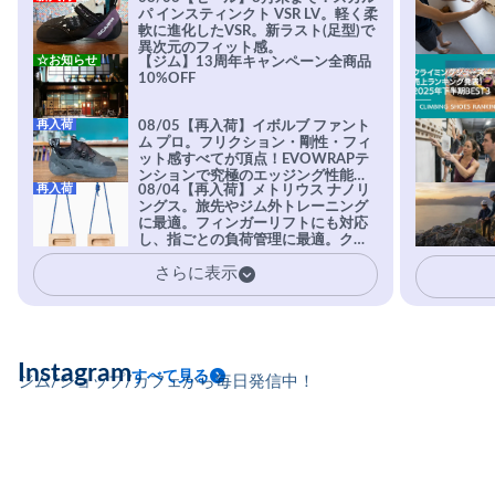
パ インスティンクト VSR LV。軽く柔
軟に進化したVSR。新ラスト(足型)で
異次元のフィット感。
☆お知らせ
【ジム】13周年キャンペーン全商品
10%OFF
再入荷
08/05【再入荷】イボルブ ファント
ム プロ。フリクション・剛性・フィ
ット感すべてが頂点！EVOWRAPテ
ンションで究極のエッジング性能を
再入荷
08/04【再入荷】メトリウス ナノリ
実現。進化系ラバーEvo-74はTRAX
ングス。旅先やジム外トレーニング
を凌駕する粘着力で極小ホールドに
に最適。フィンガーリフトにも対応
安心感。
し、指ごとの負荷管理に最適。クラ
イマーの指を本気で鍛えるギア。
さらに表示
Instagram
すべて見る
ジム/ショップ/カフェから毎日発信中！