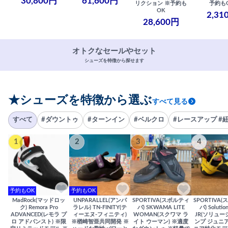
30,800円
61,600円
リクション ※予約も
予約も
OK
2,31
28,600円
オトクなセールやセット
シューズを特徴から探せます
★シューズを特徴から選ぶ
すべて見る
すべて
#ダウントゥ
#ターンイン
#ベルクロ
#レースアップ #
1
2
3
4
予約もOK
予約もOK
MadRock(マッドロッ
UNPARALLEL(アンパ
SPORTIVA(スポルティ
SPORTIVA
ク) Remora Pro
ラレル) TN-FINITY(テ
バ) SKWAMA LITE
バ) Solutio
ADVANCED(レモラ プ
ィーエヌ-フィニティ)
WOMAN(スクワマ ラ
JR(ソリュー
ロ アドバンスト) ※限
※楢崎智亜共同開発 ※
イト ウーマン) ※適度
ンプ ジュニア