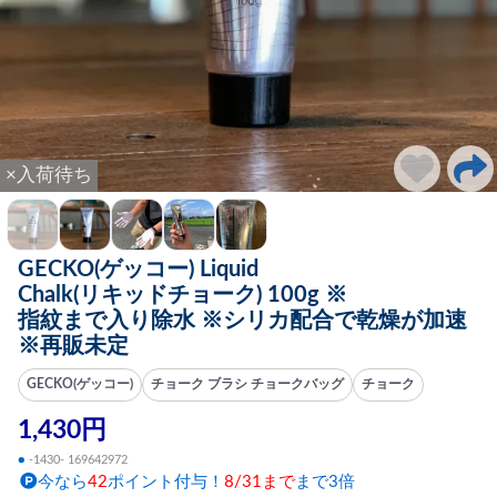
×入荷待ち
GECKO(ゲッコー) Liquid
Chalk(リキッドチョーク) 100g ※
指紋まで入り除水 ※シリカ配合で乾燥が加速
※再販未定
GECKO(ゲッコー)
チョーク ブラシ チョークバッグ
チョーク
1,430円
●
-1430- 169642972
今なら
42
ポイント付与！
8/31まで
まで3倍