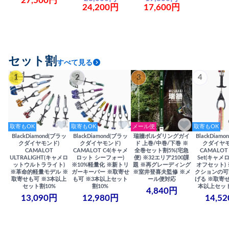
27,500円
24,200円
17,600円
セット割
すべて見る
1
2
3
4
取寄もOK
取寄もOK
メール便
取寄もOK
BlackDiamond(ブラッ
BlackDiamond(ブラッ
瑞牆ボルダリングガイ
BlackDiam
クダイヤモンド)
クダイヤモンド)
ド 上巻/中巻/下巻 ※
クダイヤモ
CAMALOT
CAMALOT C4(キャメ
全巻セット割5%(宅急
CAMALOT 
ULTRALIGHT(キャメロ
ロット シーフォー)
便) ※32エリア2100課
Set(キャメロ
ットウルトラライト)
※10%軽量化 ※新トリ
題 ※再グレーディング
オフセット)
※革命的軽量モデル ※
ガーキーパー ※取寄せ
※室井登喜夫監修 ※メ
クションの可
取寄せも可 ※3本以上
も可 ※3本以上セット
ール便対応
げる ※取寄せ
セット割10%
割10%
本以上セット
4,840円
13,090円
12,980円
14,5