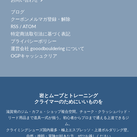
お問い合わせ
ブログ
クーポンメルマガ登録・解除
RSS
/
ATOM
特定商法取引法に基づく表記
プライバシーポリシー
運営会社 gooodbouldering について
OGPキャッシュクリア
岩とムーブとトレーニング
クライマーのためにいいものを
滋賀発のジム・カフェ・ショップ複合空間。チョーク・クラッシュパッド・
リード用品まで道具一式が揃う。初心者からプロまで通える上達できるジ
ム。
クライミングシューズ国内最多・極上エスプレッソ・上達ボルダリング壁。
自然・挑戦・冒険が好きな方、ぜひお越しください