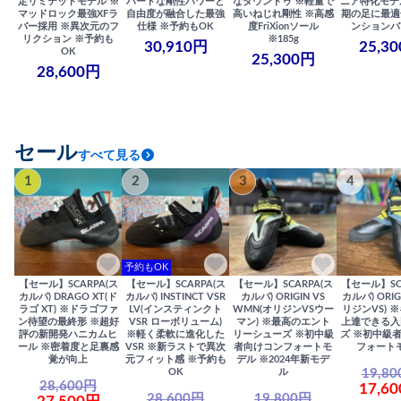
定リミテッドモデル ※
ハードな剛性パワーと
なダウントゥ ※軽量で
ニア特化モデ
マッドロック最強XFラ
自由度が融合した最強
高いねじれ剛性 ※高感
期の足に最適
バー採用 ※異次元のフ
仕様 ※予約もOK
度FriXionソール
ンションバ
リクション ※予約も
※185g
30,910円
25,3
OK
25,300円
28,600円
セール
すべて見る
1
2
3
4
予約もOK
【セール】SCARPA(ス
【セール】SCARPA(ス
【セール】SCARPA(ス
【セール】SC
カルパ) DRAGO XT(ド
カルパ) INSTINCT VSR
カルパ) ORIGIN VS
カルパ) ORIG
ラゴ XT) ※ドラゴファ
LV(インスティンクト
WMN(オリジンVSウー
リジンVS) 
ン待望の最終形 ※超好
VSR ローボリューム)
マン) ※最高のエント
上達できる入
評の新開発ハニカムヒ
※軽く柔軟に進化した
リーシューズ ※初中級
ズ ※初中級
ール ※密着度と足裏感
VSR ※新ラストで異次
者向けコンフォートモ
フォート
覚が向上
元フィット感 ※予約も
デル ※2024年新モデ
19,8
OK
ル
28,600円
17,6
28,600円
19,800円