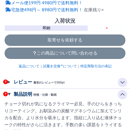
メール便199円 4980円で送料無料！
宅急便498円～ 8980円で送料無料！
在庫残り×
入荷状況
即納
×
取寄せを依頼する
この商品について問い合わせる
返品について
｜
試履き交換™について
｜
特定商取引法の表記
レビュー
最初のレビューで300pt
製品説明
特徴・仕様・動画
チョーク切れが気になるクライマー必見。手のひらをきっち
りコーティング。お馴染みの炭酸マグネシウムに加えてシリ
カを配合。より水分を吸水します。指紋に入り込む液体チョ
ークの特性がさらに活きます。手数の多い課題をトライする