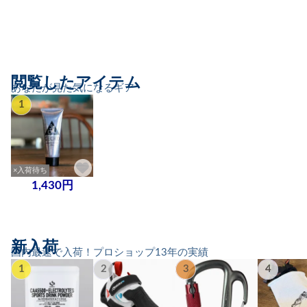
閲覧したアイテム
あなたが見た気になるギア
1
×入荷待ち
1,430円
新入荷
国内最速で入荷！プロショップ13年の実績
1
2
3
4