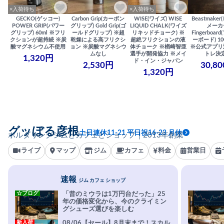
×入荷待ち
×入荷待ち
GECKO(ゲッコー)
Carbon Grip(カーボン
WISE(ワイズ) WISE
Beastmake
POWER GRIP(パワー
グリップ) Gold Grip(ゴ
LIQUID CHALK(ワイズ
メーカ
グリップ) 60ml ※フリ
ールドグリップ) ※超
リキッドチョーク) ※
Fingerboa
クションが超持続 ※炭
乾燥による高フリクシ
超絶フリクションの液
ーボード) 100
酸マグネシウム不使用
ョン ※炭酸マグネシウ
体チョーク ※楢崎智亜
※公式アプリ
ムなし
選手が開発協力 ※メイ
トレ決
1,320円
ド・イン・ジャパン
2,530円
30,8
1,320円
グッぼる彦根
土日連休11-21 平日祝16-23 月休
ボルダリングジムとカフェとショップ｜2013年創業
ライブ
マップ
ジム
カフェ
料金
営業日
速報
ジム カフェ ショップ
☆ブログ
「昔のミウラは1万円台だった」25
年の価格変化から、今のクライミン
グシューズ選びを楽しむ
新入荷
08/06【セール】8月末まで！スカル