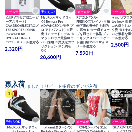
×入荷待ち
メール便
予約もOK
メール便
メール便
△UP ATHLETE(ユーピ
MadRock(マッドロッ
PETZL(ペツル)
＋mofu(プラ
ーアスリート)
ク) Remora Pro
FREINO(フレイノ) ※懸
toe hook 
CAA5500+ELECTROLY
ADVANCED(レモラ プ
垂下降の安全性を劇的
コの愛らしい
TES SPORTS DRINK
ロ アドバンスト) ※限
に高める ※一瞬でロー
ク姿 ※やわ
POWDER for
定リミテッドモデル ※
プを通せる一体型ブレ
いと素朴な風
HYDRATION & T-
マッドロック最強XFラ
ーキングスパー ※ゲー
ール便対応
CYCLE ※メール便対応
バー採用 ※異次元のフ
ト開口幅15mm 85g ※
2,500円
リクション ※予約も
メール便対応
2,320円
OK
7,590円
28,600円
再入荷
お待たせしました！リピート多数のギアが入荷
1
2
3
4
予約もOK
メール便
メール便
MadRock(マッドロッ
tataanz(タターンツ)
CXM(シーバイエム)
GUARD-TE
ク) Remora Pro
Portable Finger Grip(ポ
MOTTO T-shirt(モット
ックス) Cli