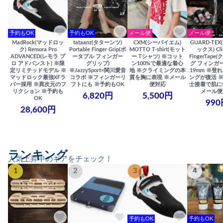
予約もOK
予約もOK
メール便
メール便
MadRock(マッドロッ
tataanz(タターンツ)
CXM(シーバイエム)
GUARD-TE
ク) Remora Pro
Portable Finger Grip(ポ
MOTTO T-shirt(モット
ックス) Cli
ADVANCED(レモラ プ
ータブル フィンガー
ー Tシャツ) ※コット
FingerTap
ロ アドバンスト) ※限
グリップ)
ン100%で最適な着心
グ フィンガー
定リミテッドモデル ※
※JazzySport×関川愛音
地 ※クライミングの本
19mm ※登
マッドロック最強XFラ
コラボ ※フィンガーリ
質を胸に表現 ※メール
ングが復活 
バー採用 ※異次元のフ
フトにも ※予約もOK
便対応
士接着で肌に
リクション ※予約も
メール便
6,820円
5,500円
OK
990
28,600円
ランキング
人気上昇中のギアをチェック！
1
2
3
4
予約もOK
予約もOK