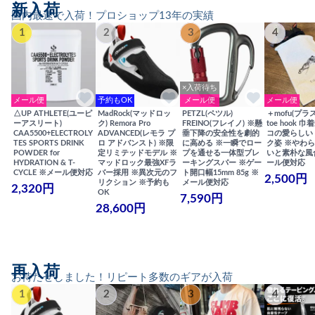
新入荷
国内最速で入荷！プロショップ13年の実績
1
2
3
4
×入荷待ち
メール便
予約もOK
メール便
メール便
△UP ATHLETE(ユーピ
MadRock(マッドロッ
PETZL(ペツル)
＋mofu(プラ
ーアスリート)
ク) Remora Pro
FREINO(フレイノ) ※懸
toe hook 
CAA5500+ELECTROLY
ADVANCED(レモラ プ
垂下降の安全性を劇的
コの愛らしい
TES SPORTS DRINK
ロ アドバンスト) ※限
に高める ※一瞬でロー
ク姿 ※やわ
POWDER for
定リミテッドモデル ※
プを通せる一体型ブレ
いと素朴な風
HYDRATION & T-
マッドロック最強XFラ
ーキングスパー ※ゲー
ール便対応
CYCLE ※メール便対応
バー採用 ※異次元のフ
ト開口幅15mm 85g ※
2,500円
リクション ※予約も
メール便対応
2,320円
OK
7,590円
28,600円
再入荷
お待たせしました！リピート多数のギアが入荷
1
2
3
4