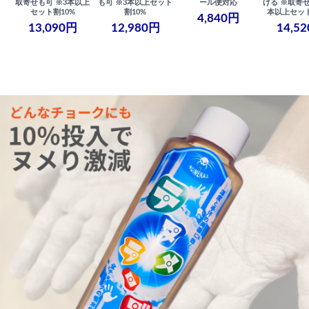
取寄せも可 ※3本以上
も可 ※3本以上セット
ール便対応
げる ※取寄せ
セット割10%
割10%
本以上セット
4,840円
13,090円
12,980円
14,5