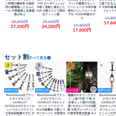
ン待望の最終形 ※超好
VSR ローボリューム)
マン) ※最高のエント
上達できる入
評の新開発ハニカムヒ
※軽く柔軟に進化した
リーシューズ ※初中級
ズ ※初中級
ール ※密着度と足裏感
VSR ※新ラストで異次
者向けコンフォートモ
フォート
覚が向上
元フィット感
デル ※2024年新モデ
19,8
ル
28,600円
28,600円
17,6
19,800円
27,500円
24,200円
17,600円
セット割
すべて見る
1
2
3
4
取寄もOK
取寄もOK
メール便
取寄もOK
BlackDiamond(ブラッ
BlackDiamond(ブラッ
瑞牆ボルダリングガイ
BlackDiam
クダイヤモンド)
クダイヤモンド)
ド 上巻/中巻/下巻 ※
クダイヤモ
CAMALOT
CAMALOT C4(キャメ
全巻セット割5%(宅急
CAMALOT 
ULTRALIGHT(キャメロ
ロット シーフォー)
便) ※32エリア2100課
Set(キャメロ
ットウルトラライト)
※10%軽量化 ※新トリ
題 ※再グレーディング
オフセット)
※革命的軽量モデル ※
ガーキーパー ※取寄せ
※室井登喜夫監修 ※メ
クションの可