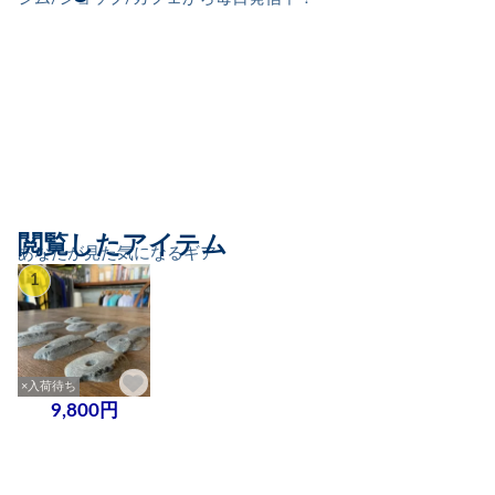
閲覧したアイテム
あなたが見た気になるギア
1
×入荷待ち
9,800円