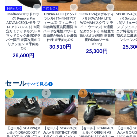
予約もOK
予約もOK
MadRock(マッドロッ
UNPARALLEL(アンパ
SPORTIVA(スポルティ
SPORTIVA
ク) Remora Pro
ラレル) TN-FINITY(テ
バ) SKWAMA LITE
バ) Solutio
ADVANCED(レモラ プ
ィーエヌ-フィニティ)
WOMAN(スクワマ ラ
JR(ソリュー
ロ アドバンスト) ※限
※楢崎智亜共同開発 ※
イト ウーマン) ※適度
ンプ ジュニア
定リミテッドモデル ※
ハードな剛性パワーと
なダウントゥ ※軽量で
ニア特化モデ
マッドロック最強XFラ
自由度が融合した最強
高いねじれ剛性 ※高感
期の足に最適
バー採用 ※異次元のフ
仕様 ※予約もOK
度FriXionソール
ンションバ
リクション ※予約も
※185g
30,910円
25,3
OK
25,300円
28,600円
セール
すべて見る
1
2
3
4
【セール】SCARPA(ス
【セール】SCARPA(ス
【セール】SCARPA(ス
【セール】SC
カルパ) DRAGO XT(ド
カルパ) INSTINCT VSR
カルパ) ORIGIN VS
カルパ) ORIG
ラゴ XT) ※ドラゴファ
LV(インスティンクト
WMN(オリジンVSウー
リジンVS) 