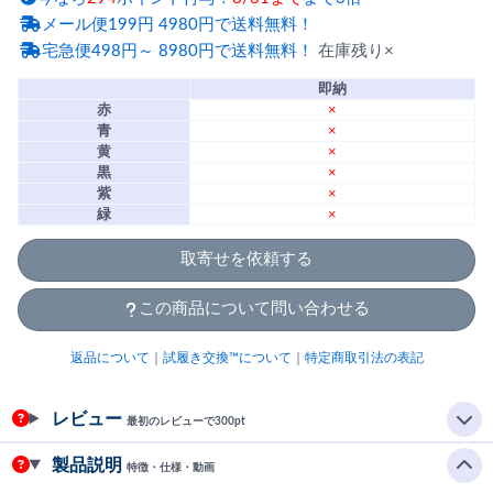
メール便199円 4980円で送料無料！
宅急便498円～ 8980円で送料無料！
在庫残り×
即納
赤
×
青
×
黄
×
黒
×
紫
×
緑
×
取寄せを依頼する
この商品について問い合わせる
返品について
｜
試履き交換™について
｜
特定商取引法の表記
レビュー
最初のレビューで300pt
製品説明
特徴・仕様・動画