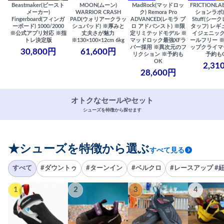
Beastmaker(ビースト
MOON(ムーン)
MadRock(マッドロッ
FRICTIONL
メーカー)
WARRIOR CRASH
ク) Remora Pro
ションラボ) S
Fingerboard(フィンガ
PAD(ウォリアークラッ
ADVANCED(レモラ プ
Stuff(シー
ーボード) 1000/2000
シュパッド) ※厚みと
ロ アドバンスト) ※限
タッフ) レギ
※公式アプリ対応 ※指
丈夫さが魅力
定リミテッドモデル ※
イジェニック
トレ決定版
※130×100×12cm 6kg
マッドロック最強XFラ
ールフリー 
バー採用 ※異次元のフ
ップクライマ
30,800円
61,600円
リクション ※予約も
予約も
OK
2,31
28,600円
オトクなセールやセット
シューズを特徴から探せます
★シューズを特徴から選ぶ
すべて見る
すべて
#ダウントゥ
#ターンイン
#ベルクロ
#レースアップ #
1
2
3
4