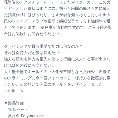
花崗岩のテクスチャーをトレースしたマイクロカチ。このガ
ビガビとした形状はまさに岩。握った瞬間の痛さも岩に備え
た指皮作りにはぴったり。さすが岩を知り尽くした小山田大
氏のシェイプ。スラブや垂壁で繊細な手としても強傾斜で足
としても使えます。 ※在庫が流動的ですので、ご入り用の場
合はお気軽にお問合せください。
クライミングで最も重要な能力は何なのか？
それは保持力だと僕は答えたい。
強力な筋肉も体力も指先を使って壁面に入力する事が出来な
ければ何の役にも立たない。
人工壁全盛でホールドの巨大化が常識となった昨今、岩場で
のクライミングに今一度フォーカスし、保持力を徹底的に鍛
えたい、その想いで今回のホールドをデザインしました。
小山田 大
▼製品詳細
・10個セット
・原材料 Polyurethane