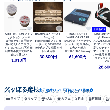
予約もOK
ADD FRICTION(アドフ
Beastmaker(ビースト
MOON(ムーン)
MadRock(
リクション) ノーマ
メーカー)
WARRIOR CRASH
ク) Remor
ル/for WET ※用途で
Fingerboard(フィンガ
PAD(ウォリアークラッ
ADVANCED
選べる2タイプ ※フリ
ーボード) 1000/2000
シュパッド) ※厚みと
ロ アドバンス
クションを生む下地 ※
※公式アプリ対応 ※指
丈夫さが魅力
定リミテッド
研磨剤不使用で肌にも
トレ決定版
※130×100×12cm 6kg
マッドロック
岩にも優しい
バー採用 ※
30,800円
61,600円
リクション 
1,810円
OK
28,6
グッぼる彦根
土日連休11-21 平日祝16-23 月休
ボルダリングジムとカフェとショップ｜2013年創業
ライブ
マップ
ジム
カフェ
料金
営業日