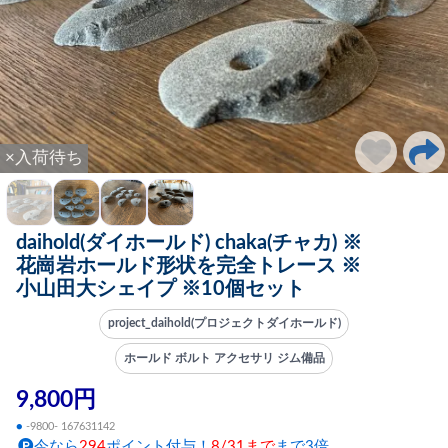
×入荷待ち
daihold(ダイホールド) chaka(チャカ) ※
花崗岩ホールド形状を完全トレース ※
小山田大シェイプ ※10個セット
project_daihold(プロジェクトダイホールド)
ホールド ボルト アクセサリ ジム備品
9,800円
●
-9800- 167631142
今なら
294
ポイント付与！
8/31まで
まで3倍