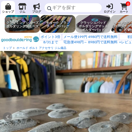
0
ショップ
ジム
ブログ
ログイン
カート
クライミングシューズ
チョーク ブラシ
クラッシュパッド
リードクラ
ボルダリングシューズ
チョークバッグ
ボルダリングマット
ロープクラ
ボルダーパッド
沢登
ポイント3倍
メール便199円 4980円で送料無料
初
8/31まで
宅急便498円～ 8980円で送料無料
+レビュ
トップ
ホールド ボルト アクセサリ ジム備品