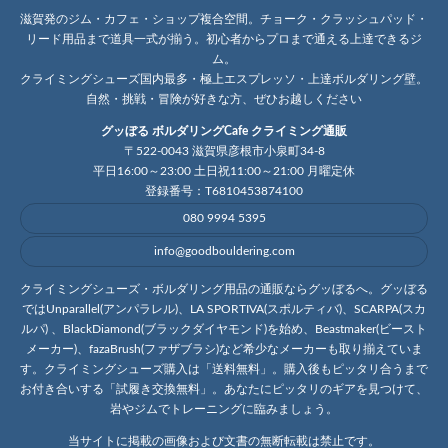
滋賀発のジム・カフェ・ショップ複合空間。チョーク・クラッシュパッド・
リード用品まで道具一式が揃う。初心者からプロまで通える上達できるジ
ム。
クライミングシューズ国内最多・極上エスプレッソ・上達ボルダリング壁。
自然・挑戦・冒険が好きな方、ぜひお越しください
グッぼる ボルダリングCafe クライミング通販
〒522-0043 滋賀県彦根市小泉町34-8
平日16:00～23:00 土日祝11:00～21:00 月曜定休
登録番号：T6810453874100
080 9994 5395
info@goodbouldering.com
クライミングシューズ・ボルダリング用品の通販ならグッぼるへ。グッぼる
ではUnparallel(アンパラレル)、LA SPORTIVA(スポルティバ)、SCARPA(スカ
ルパ) 、BlackDiamond(ブラックダイヤモンド)を始め、Beastmaker(ビースト
メーカー)、fazaBrush(ファザブラシ)など希少なメーカーも取り揃えていま
す。クライミングシューズ購入は「送料無料」。購入後もピッタリ合うまで
お付き合いする「試履き交換無料」。あなたにピッタリのギアを見つけて、
岩やジムでトレーニングに臨みましょう。
当サイトに掲載の画像および文書の無断転載は禁止です。