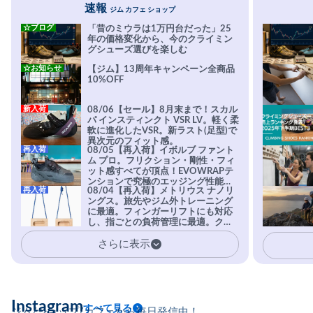
速報
ジム カフェ ショップ
☆ブログ
「昔のミウラは1万円台だった」25
年の価格変化から、今のクライミン
グシューズ選びを楽しむ
☆お知らせ
【ジム】13周年キャンペーン全商品
10%OFF
新入荷
08/06【セール】8月末まで！スカル
パ インスティンクト VSR LV。軽く柔
軟に進化したVSR。新ラスト(足型)で
異次元のフィット感。
再入荷
08/05【再入荷】イボルブ ファント
ム プロ。フリクション・剛性・フィ
ット感すべてが頂点！EVOWRAPテ
ンションで究極のエッジング性能を
再入荷
08/04【再入荷】メトリウス ナノリ
実現。進化系ラバーEvo-74はTRAX
ングス。旅先やジム外トレーニング
を凌駕する粘着力で極小ホールドに
に最適。フィンガーリフトにも対応
安心感。
し、指ごとの負荷管理に最適。クラ
イマーの指を本気で鍛えるギア。
さらに表示
Instagram
すべて見る
ジム/ショップ/カフェから毎日発信中！