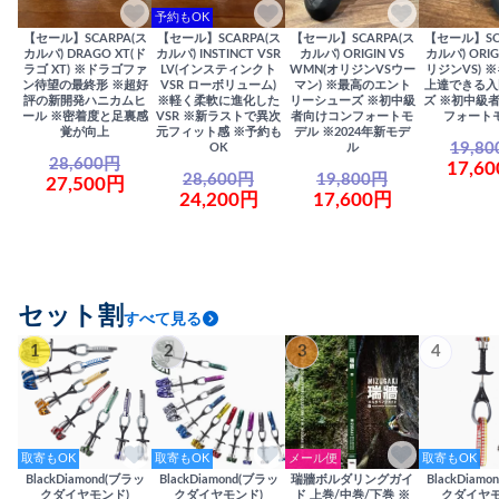
予約もOK
【セール】SCARPA(ス
【セール】SCARPA(ス
【セール】SCARPA(ス
【セール】SC
カルパ) DRAGO XT(ド
カルパ) INSTINCT VSR
カルパ) ORIGIN VS
カルパ) ORIG
ラゴ XT) ※ドラゴファ
LV(インスティンクト
WMN(オリジンVSウー
リジンVS) 
ン待望の最終形 ※超好
VSR ローボリューム)
マン) ※最高のエント
上達できる入
評の新開発ハニカムヒ
※軽く柔軟に進化した
リーシューズ ※初中級
ズ ※初中級
ール ※密着度と足裏感
VSR ※新ラストで異次
者向けコンフォートモ
フォート
覚が向上
元フィット感 ※予約も
デル ※2024年新モデ
19,8
OK
ル
28,600円
17,6
28,600円
19,800円
27,500円
24,200円
17,600円
セット割
すべて見る
1
2
3
4
取寄もOK
取寄もOK
メール便
取寄もOK
BlackDiamond(ブラッ
BlackDiamond(ブラッ
瑞牆ボルダリングガイ
BlackDiam
クダイヤモンド)
クダイヤモンド)
ド 上巻/中巻/下巻 ※
クダイヤモ