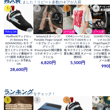
再入荷
お待たせしました！リピート多数のギアが入荷
1
2
3
4
予約もOK
メール便
メール便
MadRock(マッドロッ
tataanz(タターンツ)
CXM(シーバイエム)
GUARD-TE
ク) Remora Pro
Portable Finger Grip(ポ
MOTTO T-shirt(モット
ックス) Cli
ADVANCED(レモラ プ
ータブル フィンガー
ー Tシャツ) ※コット
FingerTap
ロ アドバンスト) ※限
グリップ)
ン100%で最適な着心
グ フィンガー
定リミテッドモデル ※
※JazzySport×関川愛音
地 ※クライミングの本
19mm ※登
マッドロック最強XFラ
コラボ ※フィンガーリ
質を胸に表現 ※メール
ングが復活 
バー採用 ※異次元のフ
フトにも
便対応
士接着で肌に
リクション ※予約も
メール便
6,820円
5,500円
OK
990
28,600円
ランキング
人気上昇中のギアをチェック！
1
2
3
4