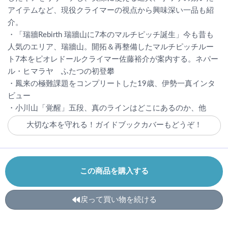
アイテムなど、現役クライマーの視点から興味深い一品も紹
介。
・「瑞牆Rebirth 瑞牆山に7本のマルチピッチ誕生」今も昔も
人気のエリア、瑞牆山。開拓＆再整備したマルチピッチルー
ト7本をピオレドールクライマー佐藤裕介が案内する。ネパー
ル・ヒマラヤ ふたつの初登攀
・鳳来の極難課題をコンプリートした19歳、伊勢一真インタ
ビュー
・小川山「覚醒」五段、真のラインはどこにあるのか、他
大切な本を守れる！ガイドブックカバーもどうぞ！
この商品を購入する
戻って買い物を続ける