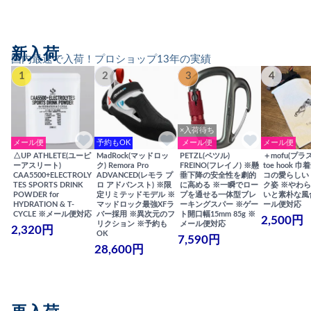
新入荷
国内最速で入荷！プロショップ13年の実績
1
2
3
4
×入荷待ち
メール便
予約もOK
メール便
メール便
△UP ATHLETE(ユーピ
MadRock(マッドロッ
PETZL(ペツル)
＋mofu(プラ
ーアスリート)
ク) Remora Pro
FREINO(フレイノ) ※懸
toe hook 
CAA5500+ELECTROLY
ADVANCED(レモラ プ
垂下降の安全性を劇的
コの愛らしい
TES SPORTS DRINK
ロ アドバンスト) ※限
に高める ※一瞬でロー
ク姿 ※やわ
POWDER for
定リミテッドモデル ※
プを通せる一体型ブレ
いと素朴な風
HYDRATION & T-
マッドロック最強XFラ
ーキングスパー ※ゲー
ール便対応
CYCLE ※メール便対応
バー採用 ※異次元のフ
ト開口幅15mm 85g ※
2,500円
リクション ※予約も
メール便対応
2,320円
OK
7,590円
28,600円