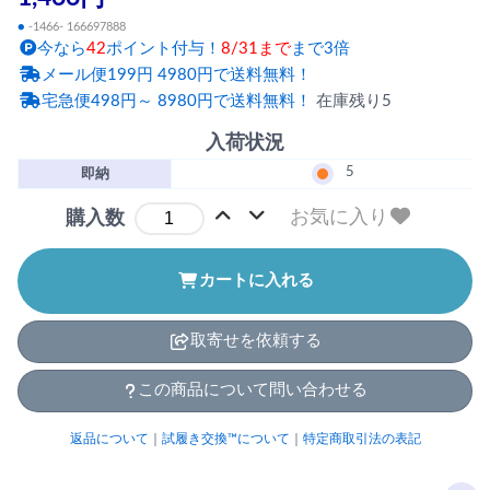
●
-1466- 166697888
今なら
42
ポイント付与！
8/31まで
まで3倍
メール便199円 4980円で送料無料！
宅急便498円～ 8980円で送料無料！
在庫残り5
入荷状況
5
即納
お気に入り
購入数
カートに入れる
取寄せを依頼する
この商品について問い合わせる
返品について
｜
試履き交換™について
｜
特定商取引法の表記