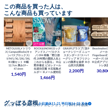
この商品を買った人は、
こんな商品も買っています
メール便
METOLIUS(メトリウ
ROCK&SNOW(ロック
GRASP(グラスプ) 頂チ
Beastmake
ス) CampusBlocks(キャ
アンドスノー/ロクス
ョークシリーズ ニュー
メーカ
ンパスブロックス)
ノ) 094 特集「野口啓
スタンダード/スーパ
Fingerboa
S/M/L/XL/2XL/3XL
代 20年間の競技人生と
ーグリップ ※フリクシ
ーボード) 100
※2個セット ※幅
これからを語る」 ※山
ョンの限界を追求 ※小
※公式アプリ
12.7cm 厚み19～
野井泰史 ピオレドール
山田大氏開発
トレ決
47.6mm
生涯功労賞 ※石垣島ボ
2,200円
30,8
ルダー ※メール便対応
1,540円
1,466円
グッぼる彦根
土日連休11-21 平日祝16-23 月休
ボルダリングジムとカフェとショップ｜2013年創業