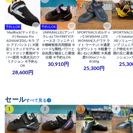
予約もOK
予約もOK
MadRock(マッドロッ
UNPARALLEL(アンパ
SPORTIVA(スポルティ
SPORTIVA
ク) Remora Pro
ラレル) TN-FINITY(テ
バ) SKWAMA LITE
バ) Solutio
ADVANCED(レモラ プ
ィーエヌ-フィニティ)
WOMAN(スクワマ ラ
JR(ソリュー
ロ アドバンスト) ※限
※楢崎智亜共同開発 ※
イト ウーマン) ※適度
ンプ ジュニア
定リミテッドモデル ※
ハードな剛性パワーと
なダウントゥ ※軽量で
ニア特化モデ
マッドロック最強XFラ
自由度が融合した最強
高いねじれ剛性 ※高感
期の足に最適
バー採用 ※異次元のフ
仕様 ※予約もOK
度FriXionソール
ンションバ
リクション ※予約も
※185g
30,910円
25,3
OK
25,300円
28,600円
セール
すべて見る
1
2
3
4