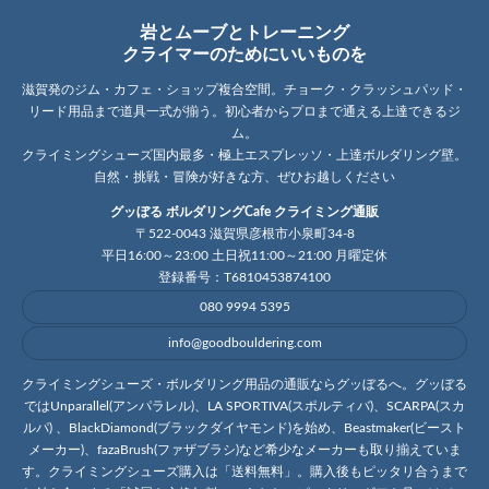
岩とムーブとトレーニング
クライマーのためにいいものを
滋賀発のジム・カフェ・ショップ複合空間。チョーク・クラッシュパッド・
リード用品まで道具一式が揃う。初心者からプロまで通える上達できるジ
ム。
クライミングシューズ国内最多・極上エスプレッソ・上達ボルダリング壁。
自然・挑戦・冒険が好きな方、ぜひお越しください
グッぼる ボルダリングCafe クライミング通販
〒522-0043 滋賀県彦根市小泉町34-8
平日16:00～23:00 土日祝11:00～21:00 月曜定休
登録番号：T6810453874100
080 9994 5395
info@goodbouldering.com
クライミングシューズ・ボルダリング用品の通販ならグッぼるへ。グッぼる
ではUnparallel(アンパラレル)、LA SPORTIVA(スポルティバ)、SCARPA(スカ
ルパ) 、BlackDiamond(ブラックダイヤモンド)を始め、Beastmaker(ビースト
メーカー)、fazaBrush(ファザブラシ)など希少なメーカーも取り揃えていま
す。クライミングシューズ購入は「送料無料」。購入後もピッタリ合うまで