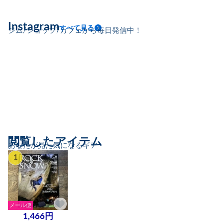
Instagram
すべて見る
ジム/ショップ/カフェから毎日発信中！
閲覧したアイテム
あなたが見た気になるギア
1
メール便
1,466円