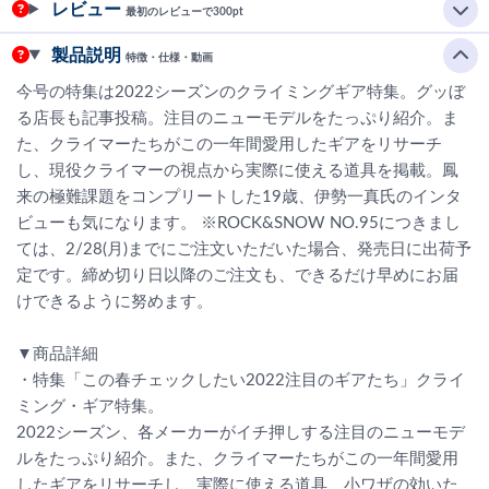
レビュー
最初のレビューで300pt
製品説明
特徴・仕様・動画
今号の特集は2022シーズンのクライミングギア特集。グッぼ
る店長も記事投稿。注目のニューモデルをたっぷり紹介。ま
た、クライマーたちがこの一年間愛用したギアをリサーチ
し、現役クライマーの視点から実際に使える道具を掲載。鳳
来の極難課題をコンプリートした19歳、伊勢一真氏のインタ
ビューも気になります。 ※ROCK&SNOW NO.95につきまし
ては、2/28(月)までにご注文いただいた場合、発売日に出荷予
定です。締め切り日以降のご注文も、できるだけ早めにお届
けできるように努めます。
▼商品詳細
・特集「この春チェックしたい2022注目のギアたち」クライ
ミング・ギア特集。
2022シーズン、各メーカーがイチ押しする注目のニューモデ
ルをたっぷり紹介。また、クライマーたちがこの一年間愛用
したギアをリサーチし、実際に使える道具、小ワザの効いた