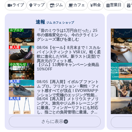
ライブ
マップ
ジム
カフェ
料金
営業日
速報
ジム カフェ ショップ
☆ブログ
「昔のミウラは1万円台だった」25
年の価格変化から、今のクライミン
グシューズ選びを楽しむ
新入荷
08/06【セール】8月末まで！スカル
パ インスティンクト VSR LV。軽く柔
軟に進化したVSR。新ラスト(足型)で
異次元のフィット感。
☆お知らせ
【ジム】13周年キャンペーン全商品
10%OFF
再入荷
08/05【再入荷】イボルブ ファント
ム プロ。フリクション・剛性・フィ
ット感すべてが頂点！EVOWRAPテ
ンションで究極のエッジング性能を
再入荷
08/04【再入荷】メトリウス ナノリ
実現。進化系ラバーEvo-74はTRAX
ングス。旅先やジム外トレーニング
を凌駕する粘着力で極小ホールドに
に最適。フィンガーリフトにも対応
安心感。
し、指ごとの負荷管理に最適。クラ
イマーの指を本気で鍛えるギア。
さらに表示