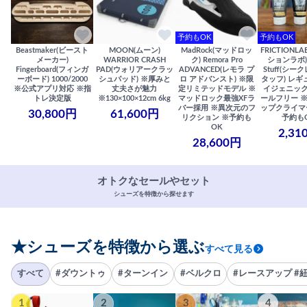
予約もOK
予約もOK
Beastmaker(ビースト
MOON(ムーン)
MadRock(マッドロッ
FRICTIONL
メーカー)
WARRIOR CRASH
ク) Remora Pro
ションラボ) S
Fingerboard(フィンガ
PAD(ウォリアークラッ
ADVANCED(レモラ プ
Stuff(シー
ーボード) 1000/2000
シュパッド) ※厚みと
ロ アドバンスト) ※限
タッフ) レギ
※公式アプリ対応 ※指
丈夫さが魅力
定リミテッドモデル ※
イジェニック
トレ決定版
※130×100×12cm 6kg
マッドロック最強XFラ
ールフリー 
バー採用 ※異次元のフ
ップクライマ
30,800円
61,600円
リクション ※予約も
予約も
OK
2,31
28,600円
オトクなセールやセット
シューズを特徴から探せます
★シューズを特徴から選ぶ
すべて見る
すべて
#ダウントゥ
#ターンイン
#ベルクロ
#レースアップ #
1
2
3
4