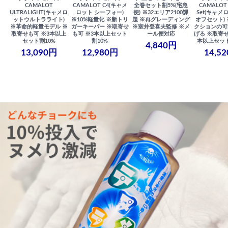
CAMALOT
CAMALOT C4(キャメ
全巻セット割5%(宅急
CAMALOT 
ULTRALIGHT(キャメロ
ロット シーフォー)
便) ※32エリア2100課
Set(キャメロ
ットウルトラライト)
※10%軽量化 ※新トリ
題 ※再グレーディング
オフセット)
※革命的軽量モデル ※
ガーキーパー ※取寄せ
※室井登喜夫監修 ※メ
クションの可
取寄せも可 ※3本以上
も可 ※3本以上セット
ール便対応
げる ※取寄せ
セット割10%
割10%
本以上セット
4,840円
13,090円
12,980円
14,5