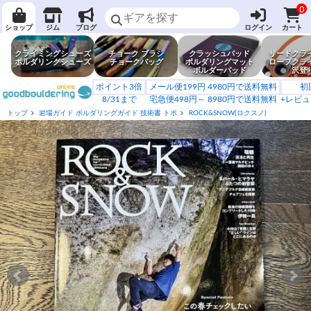
0
ショップ
ジム
ブログ
ログイン
カート
クライミングシューズ
チョーク ブラシ
クラッシュパッド
リードクラ
ボルダリングシューズ
チョークバッグ
ボルダリングマット
ロープクラ
ボルダーパッド
沢登
ポイント3倍
メール便199円 4980円で送料無料
初
8/31まで
宅急便498円～ 8980円で送料無料
+レビュ
トップ
岩場ガイド ボルダリングガイド 技術書 トポ
ROCK&SNOW(ロクスノ)