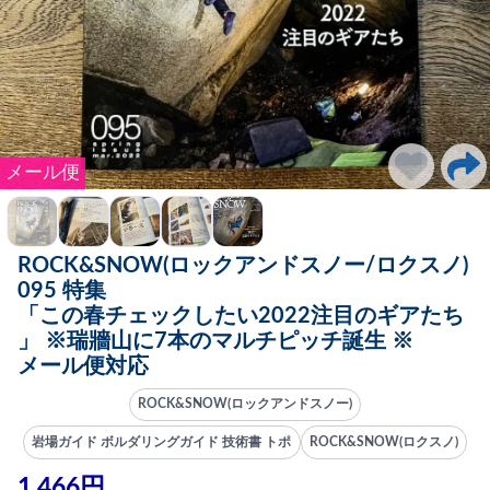
メール便
ROCK&SNOW(ロックアンドスノー/ロクスノ)
095 特集
「この春チェックしたい2022注目のギアたち
」 ※瑞牆山に7本のマルチピッチ誕生 ※
メール便対応
ROCK&SNOW(ロックアンドスノー)
岩場ガイド ボルダリングガイド 技術書 トポ
ROCK&SNOW(ロクスノ)
1,466円