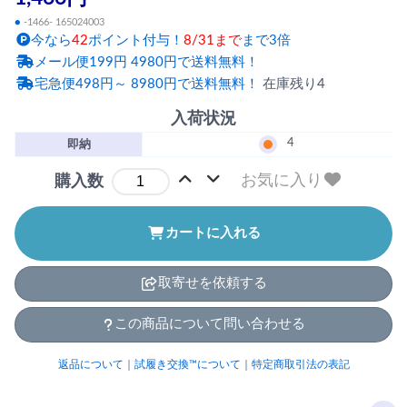
●
-1466- 165024003
今なら
42
ポイント付与！
8/31まで
まで3倍
メール便199円 4980円で送料無料！
宅急便498円～ 8980円で送料無料！
在庫残り4
入荷状況
4
即納
お気に入り
購入数
カートに入れる
取寄せを依頼する
この商品について問い合わせる
返品について
｜
試履き交換™について
｜
特定商取引法の表記