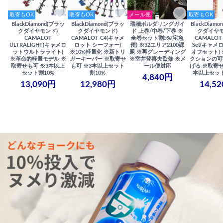
取寄もOK
取寄もOK
メール便
取寄もOK
BlackDiamond(ブラッ
BlackDiamond(ブラッ
瑞牆ボルダリングガイ
BlackDiam
クダイヤモンド)
クダイヤモンド)
ド 上巻/中巻/下巻 ※
クダイヤモ
CAMALOT
CAMALOT C4(キャメ
全巻セット割5%(宅急
CAMALOT 
ULTRALIGHT(キャメロ
ロット シーフォー)
便) ※32エリア2100課
Set(キャメロ
ットウルトラライト)
※10%軽量化 ※新トリ
題 ※再グレーディング
オフセット)
※革命的軽量モデル ※
ガーキーパー ※取寄せ
※室井登喜夫監修 ※メ
クションの可
取寄せも可 ※3本以上
も可 ※3本以上セット
ール便対応
げる ※取寄せ
セット割10%
割10%
本以上セット
4,840円
13,090円
12,980円
14,5