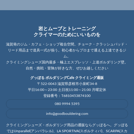
岩とムーブとトレーニング
クライマーのためにいいものを
滋賀発のジム・カフェ・ショップ複合空間。チョーク・クラッシュパッド・
リード用品まで道具一式が揃う。初心者からプロまで通える上達できるジ
ム。
クライミングシューズ国内最多・極上エスプレッソ・上達ボルダリング壁。
自然・挑戦・冒険が好きな方、ぜひお越しください
グッぼる ボルダリングCafe クライミング通販
〒522-0043 滋賀県彦根市小泉町34-8
平日16:00～23:00 土日祝11:00～21:00 月曜定休
登録番号：T6810453874100
080 9994 5395
info@goodbouldering.com
クライミングシューズ・ボルダリング用品の通販ならグッぼるへ。グッぼる
ではUnparallel(アンパラレル)、LA SPORTIVA(スポルティバ)、SCARPA(スカ