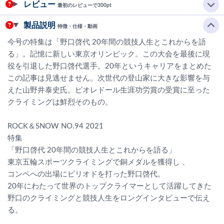
レビュー
最初のレビューで300pt
製品説明
特徴・仕様・動画
今号の特集は「野口啓代 20年間の競技人生とこれからを語
る」。記憶に新しい東京オリンピック。この大会を最後に現
役を引退した野口啓代選手。20年というキャリアをまとめた
この記事は見逃せません。次世代の登山家に大きな影響を与
えた山野井泰史氏。ピオレドール生涯功労賞の受賞に至った
クライミングは鮮烈そのもの。
ROCK＆SNOW NO.94 2021
特集
「野口啓代 20年間の競技人生とこれからを語る」
東京五輪スポーツクライミングで銅メダルを獲得し 、
コンペへの出場にピリオドを打った野口啓代。
20年にわたって世界のトップクライマーとして活躍してきた
野口のクライミングと競技人生をロングインタビューで伝え
る。