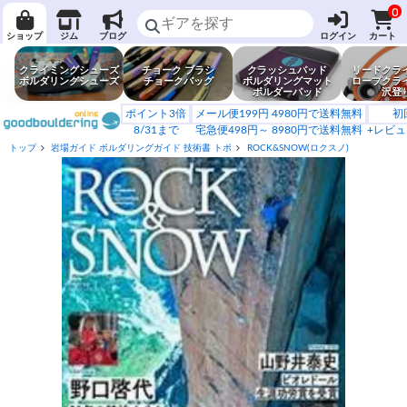
0
ショップ
ジム
ブログ
ログイン
カート
クライミングシューズ
チョーク ブラシ
クラッシュパッド
リードクラ
ボルダリングシューズ
チョークバッグ
ボルダリングマット
ロープクラ
ボルダーパッド
沢登
ポイント3倍
メール便199円 4980円で送料無料
初
8/31まで
宅急便498円～ 8980円で送料無料
+レビュ
トップ
岩場ガイド ボルダリングガイド 技術書 トポ
ROCK&SNOW(ロクスノ)