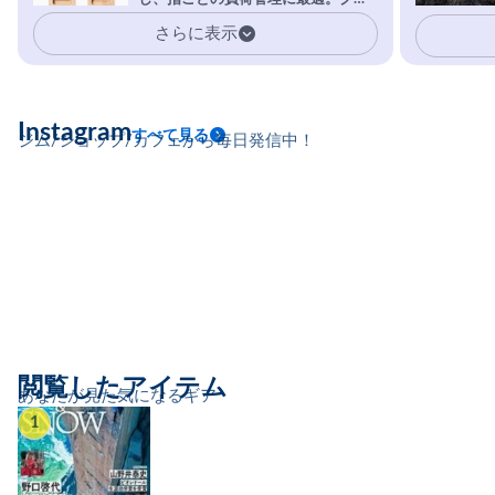
イマーの指を本気で鍛えるギア。
さらに表示
Instagram
すべて見る
ジム/ショップ/カフェから毎日発信中！
閲覧したアイテム
あなたが見た気になるギア
1