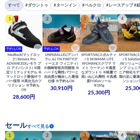
すべて
#ダウントゥ
#ターンイン
#ベルクロ
#レースアップ #
1
2
3
4
予約もOK
予約もOK
MadRock(マッドロッ
UNPARALLEL(アンパ
SPORTIVA(スポルティ
SPORTIVA
ク) Remora Pro
ラレル) TN-FINITY(テ
バ) SKWAMA LITE
バ) Solutio
ADVANCED(レモラ プ
ィーエヌ-フィニティ)
WOMAN(スクワマ ラ
JR(ソリュー
ロ アドバンスト) ※限
※楢崎智亜共同開発 ※
イト ウーマン) ※適度
ンプ ジュニア
定リミテッドモデル ※
ハードな剛性パワーと
なダウントゥ ※軽量で
ニア特化モデ
マッドロック最強XFラ
自由度が融合した最強
高いねじれ剛性 ※高感
期の足に最適
バー採用 ※異次元のフ
仕様 ※予約もOK
度FriXionソール
ンションバ
リクション ※予約も
※185g
30,910円
25,3
OK
25,300円
28,600円
セール
すべて見る
1
2
3
4