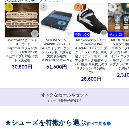
人気上昇中のギアをチェック！
1
2
3
4
予約もOK
予約もOK
Beastmaker(ビースト
MOON(ムーン)
MadRock(マッドロッ
FRICTIONL
メーカー)
WARRIOR CRASH
ク) Remora Pro
ションラボ) S
Fingerboard(フィンガ
PAD(ウォリアークラッ
ADVANCED(レモラ プ
Stuff(シー
ーボード) 1000/2000
シュパッド) ※厚みと
ロ アドバンスト) ※限
タッフ) レギ
※公式アプリ対応 ※指
丈夫さが魅力
定リミテッドモデル ※
イジェニック
トレ決定版
※130×100×12cm 6kg
マッドロック最強XFラ
ールフリー 
バー採用 ※異次元のフ
ップクライマ
30,800円
61,600円
リクション ※予約も
予約も
OK
2,31
28,600円
オトクなセールやセット
シューズを特徴から探せます
★シューズを特徴から選ぶ
すべて見る