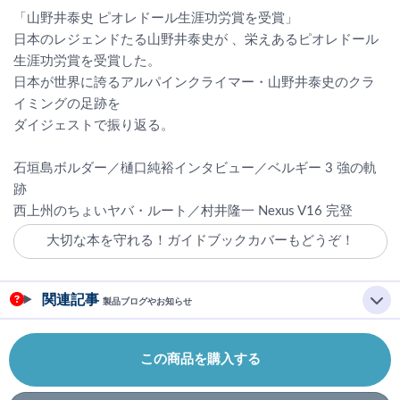
「山野井泰史 ピオレドール生涯功労賞を受賞」
日本のレジェンドたる山野井泰史が 、栄えあるピオレドール
生涯功労賞を受賞した。
日本が世界に誇るアルパインクライマー・山野井泰史のクラ
イミングの足跡を
ダイジェストで振り返る。
石垣島ボルダー／樋口純裕インタビュー／ベルギー 3 強の軌
跡
西上州のちょいヤバ・ルート／村井隆一 Nexus V16 完登
大切な本を守れる！ガイドブックカバーもどうぞ！
関連記事
製品ブログやお知らせ
この商品を購入する