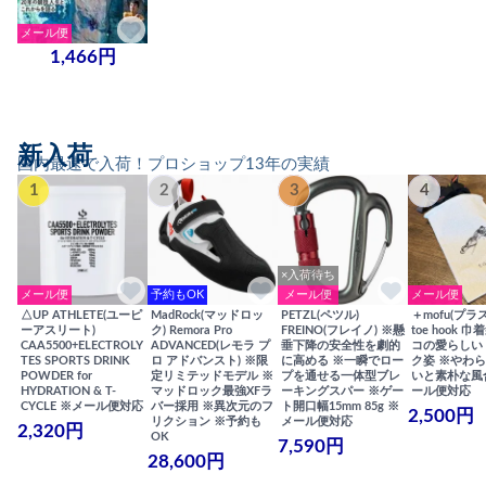
メール便
1,466円
新入荷
国内最速で入荷！プロショップ13年の実績
1
2
3
4
×入荷待ち
メール便
予約もOK
メール便
メール便
△UP ATHLETE(ユーピ
MadRock(マッドロッ
PETZL(ペツル)
＋mofu(プラ
ーアスリート)
ク) Remora Pro
FREINO(フレイノ) ※懸
toe hook 
CAA5500+ELECTROLY
ADVANCED(レモラ プ
垂下降の安全性を劇的
コの愛らしい
TES SPORTS DRINK
ロ アドバンスト) ※限
に高める ※一瞬でロー
ク姿 ※やわ
POWDER for
定リミテッドモデル ※
プを通せる一体型ブレ
いと素朴な風
HYDRATION & T-
マッドロック最強XFラ
ーキングスパー ※ゲー
ール便対応
CYCLE ※メール便対応
バー採用 ※異次元のフ
ト開口幅15mm 85g ※
2,500円
リクション ※予約も
メール便対応
2,320円
OK
7,590円
28,600円