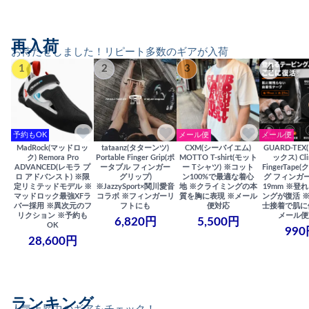
再入荷
お待たせしました！リピート多数のギアが入荷
1
2
3
4
予約もOK
メール便
メール便
MadRock(マッドロッ
tataanz(タターンツ)
CXM(シーバイエム)
GUARD-TE
ク) Remora Pro
Portable Finger Grip(ポ
MOTTO T-shirt(モット
ックス) Cli
ADVANCED(レモラ プ
ータブル フィンガー
ー Tシャツ) ※コット
FingerTap
ロ アドバンスト) ※限
グリップ)
ン100%で最適な着心
グ フィンガー
定リミテッドモデル ※
※JazzySport×関川愛音
地 ※クライミングの本
19mm ※登
マッドロック最強XFラ
コラボ ※フィンガーリ
質を胸に表現 ※メール
ングが復活 
バー採用 ※異次元のフ
フトにも
便対応
士接着で肌に
リクション ※予約も
メール便
6,820円
5,500円
OK
990
28,600円
ランキング