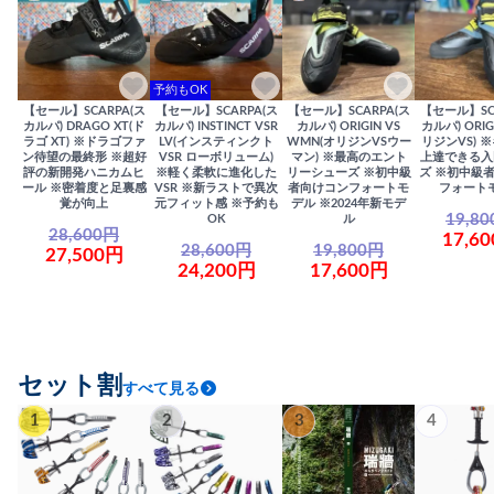
予約もOK
【セール】SCARPA(ス
【セール】SCARPA(ス
【セール】SCARPA(ス
【セール】SC
カルパ) DRAGO XT(ド
カルパ) INSTINCT VSR
カルパ) ORIGIN VS
カルパ) ORIG
ラゴ XT) ※ドラゴファ
LV(インスティンクト
WMN(オリジンVSウー
リジンVS) 
ン待望の最終形 ※超好
VSR ローボリューム)
マン) ※最高のエント
上達できる入
評の新開発ハニカムヒ
※軽く柔軟に進化した
リーシューズ ※初中級
ズ ※初中級
ール ※密着度と足裏感
VSR ※新ラストで異次
者向けコンフォートモ
フォート
覚が向上
元フィット感 ※予約も
デル ※2024年新モデ
19,8
OK
ル
28,600円
17,6
28,600円
19,800円
27,500円
24,200円
17,600円
セット割
すべて見る
1
2
3
4