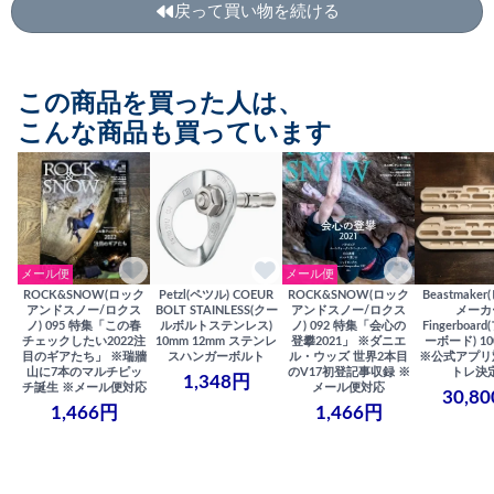
戻って買い物を続ける
この商品を買った人は、
こんな商品も買っています
メール便
メール便
ROCK&SNOW(ロック
Petzl(ペツル) COEUR
ROCK&SNOW(ロック
Beastmake
アンドスノー/ロクス
BOLT STAINLESS(クー
アンドスノー/ロクス
メーカ
ノ) 095 特集「この春
ルボルトステンレス)
ノ) 092 特集「会心の
Fingerboa
チェックしたい2022注
10mm 12mm ステンレ
登攀2021」 ※ダニエ
ーボード) 100
目のギアたち」 ※瑞牆
スハンガーボルト
ル・ウッズ 世界2本目
※公式アプリ
山に7本のマルチピッ
のV17初登記事収録 ※
トレ決
1,348円
チ誕生 ※メール便対応
メール便対応
30,8
1,466円
1,466円