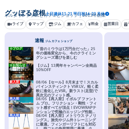
グッぼる彦根
土日連休11-21 平日祝16-23 月休
ボルダリングジムとカフェとショップ｜2013年創業
ライブ
マップ
ジム
カフェ
料金
営業日
速報
ジム カフェ ショップ
☆ブログ
「昔のミウラは1万円台だった」25
年の価格変化から、今のクライミン
グシューズ選びを楽しむ
☆お知らせ
【ジム】13周年キャンペーン全商品
10%OFF
新入荷
08/06【セール】8月末まで！スカル
パ インスティンクト VSR LV。軽く柔
軟に進化したVSR。新ラスト(足型)で
異次元のフィット感。
再入荷
08/05【再入荷】イボルブ ファント
ム プロ。フリクション・剛性・フィ
ット感すべてが頂点！EVOWRAPテ
ンションで究極のエッジング性能を
再入荷
08/04【再入荷】メトリウス ナノリ
実現。進化系ラバーEvo-74はTRAX
ングス。旅先やジム外トレーニング
を凌駕する粘着力で極小ホールドに
に最適。フィンガーリフトにも対応
安心感。
し、指ごとの負荷管理に最適。クラ