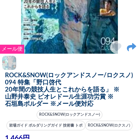
メール便
ROCK&SNOW(ロックアンドスノー/ロクスノ)
094 特集「野口啓代
20年間の競技人生とこれからを語る」 ※
山野井泰史 ピオレドール生涯功労賞 ※
石垣島ボルダー ※メール便対応
ROCK&SNOW(ロックアンドスノー)
岩場ガイド ボルダリングガイド 技術書 トポ
ROCK&SNOW(ロクスノ)
1,466円