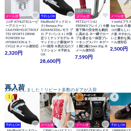
×入荷待ち
メール便
予約もOK
メール便
メール便
△UP ATHLETE(ユーピ
MadRock(マッドロッ
PETZL(ペツル)
＋mofu(プラ
ーアスリート)
ク) Remora Pro
FREINO(フレイノ) ※懸
toe hook 
CAA5500+ELECTROLY
ADVANCED(レモラ プ
垂下降の安全性を劇的
コの愛らしい
TES SPORTS DRINK
ロ アドバンスト) ※限
に高める ※一瞬でロー
ク姿 ※やわ
POWDER for
定リミテッドモデル ※
プを通せる一体型ブレ
いと素朴な風
HYDRATION & T-
マッドロック最強XFラ
ーキングスパー ※ゲー
ール便対応
CYCLE ※メール便対応
バー採用 ※異次元のフ
ト開口幅15mm 85g ※
2,500円
リクション ※予約も
メール便対応
2,320円
OK
7,590円
28,600円
再入荷
お待たせしました！リピート多数のギアが入荷
1
2
3
4
予約もOK
メール便
メール便
予約もOK
MadRock(マッドロッ
CXM(シーバイエム)
GUARD-TEX(ガードテ
UNPARALL