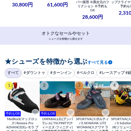
バー採用 ※異次元のフ
ップクライマ
30,800円
61,600円
リクション ※予約も
予約も
OK
2,31
28,600円
オトクなセールやセット
シューズを特徴から探せます
★シューズを特徴から選ぶ
すべて見る
すべて
#ダウントゥ
#ターンイン
#ベルクロ
#レースアップ #
1
2
3
4
予約もOK
予約もOK
MadRock(マッドロッ
UNPARALLEL(アンパ
SPORTIVA(スポルティ
SPORTIVA
ク) Remora Pro
ラレル) TN-FINITY(テ
バ) SKWAMA LITE
バ) Solutio
ADVANCED(レモラ プ
ィーエヌ-フィニティ)
WOMAN(スクワマ ラ
JR(ソリュー