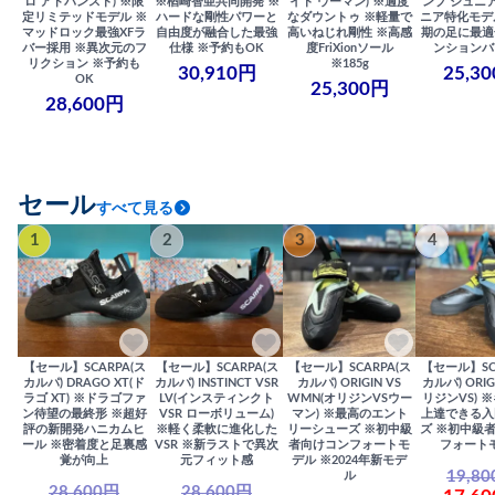
ロ アドバンスト) ※限
※楢崎智亜共同開発 ※
イト ウーマン) ※適度
ンプ ジュニア
定リミテッドモデル ※
ハードな剛性パワーと
なダウントゥ ※軽量で
ニア特化モデ
マッドロック最強XFラ
自由度が融合した最強
高いねじれ剛性 ※高感
期の足に最適
バー採用 ※異次元のフ
仕様 ※予約もOK
度FriXionソール
ンションバ
リクション ※予約も
※185g
30,910円
25,3
OK
25,300円
28,600円
セール
すべて見る
1
2
3
4
【セール】SCARPA(ス
【セール】SCARPA(ス
【セール】SCARPA(ス
【セール】SC
カルパ) DRAGO XT(ド
カルパ) INSTINCT VSR
カルパ) ORIGIN VS
カルパ) ORIG
ラゴ XT) ※ドラゴファ
LV(インスティンクト
WMN(オリジンVSウー
リジンVS) 
ン待望の最終形 ※超好
VSR ローボリューム)
マン) ※最高のエント
上達できる入
評の新開発ハニカムヒ
※軽く柔軟に進化した
リーシューズ ※初中級
ズ ※初中級
ール ※密着度と足裏感
VSR ※新ラストで異次
者向けコンフォートモ
フォート
覚が向上
元フィット感
デル ※2024年新モデ
19,8
ル
28,600円
28,600円