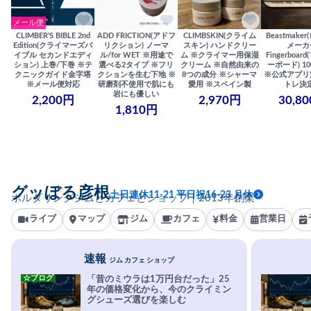
メール便
CLIMBER'S BIBLE 2nd
ADD FRICTION(アドフ
CLIMBSKIN(クライム
Beastmake
Edition(クライマーズバ
リクション) ノーマ
スキン) ハンドクリー
メーカ
イブル セカンドエディ
ル/for WET ※用途で
ム ※クライマー用保湿
Fingerboa
ション) 上巻/下巻 ※テ
選べる2タイプ ※フリ
クリーム ※自然由来の
ーボード) 100
クニックガイド金字塔
クションを生む下地 ※
8つの成分 ※シャーマ
※公式アプリ
※メール便対応
研磨剤不使用で肌にも
愛用 ※スペイン製
トレ決
岩にも優しい
2,200円
2,970円
30,8
1,810円
グッぼる彦根
土日連休11-21 平日祝16-23 月休
ボルダリングジムとカフェとショップ｜2013年創業
ライブ
マップ
ジム
カフェ
料金
営業日
速報
ジム カフェ ショップ
☆ブログ
「昔のミウラは1万円台だった」25
年の価格変化から、今のクライミン
グシューズ選びを楽しむ