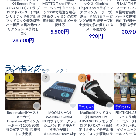
ク) Remora Pro
MOTTO T-shirt(モット
ックス) Climbing
ラレル) TN-F
ADVANCED(レモラ プ
ー Tシャツ) ※コット
FingerTape(クライミン
ィーエヌ-フ
ロ アドバンスト) ※限
ン100%で最適な着心
グ フィンガー テープ)
※楢崎智亜共
定リミテッドモデル ※
地 ※クライミングの本
19mm ※登れるテーピ
ハードな剛性
マッドロック最強XFラ
質を胸に表現 ※メール
ングが復活 ※テープ同
自由度が融合
バー採用 ※異次元のフ
便対応
士接着で肌に優しい ※
仕様 ※予
リクション ※予約も
メール便対応
5,500円
30,9
OK
990円
28,600円
ランキング
人気上昇中のギアをチェック！
1
2
3
4
予約もOK
予約もOK
Beastmaker(ビースト
MOON(ムーン)
MadRock(マッドロッ
FRICTIONL
メーカー)
WARRIOR CRASH
ク) Remora Pro
ションラボ) S
Fingerboard(フィンガ
PAD(ウォリアークラッ
ADVANCED(レモラ プ
Stuff(シー
ーボード) 1000/2000
シュパッド) ※厚みと
ロ アドバンスト) ※限
タッフ) レギ
※公式アプリ対応 ※指
丈夫さが魅力
定リミテッドモデル ※
イジェニック
トレ決定版
※130×100×12cm 6kg
マッドロック最強XFラ
ールフリー 