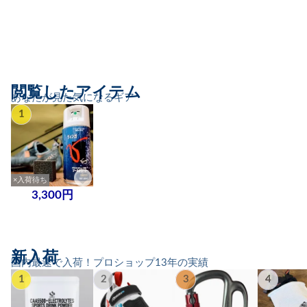
閲覧したアイテム
あなたが見た気になるギア
1
×入荷待ち
3,300円
新入荷
国内最速で入荷！プロショップ13年の実績
1
2
3
4