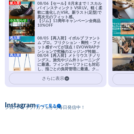
新入荷
08/06【セール】8月末まで！スカル
パ インスティンクト VSR LV。軽く柔
軟に進化したVSR。新ラスト(足型)で
異次元のフィット感。
☆お知らせ
【ジム】13周年キャンペーン全商品
10%OFF
再入荷
08/05【再入荷】イボルブ ファント
ム プロ。フリクション・剛性・フィ
ット感すべてが頂点！EVOWRAPテ
ンションで究極のエッジング性能を
再入荷
08/04【再入荷】メトリウス ナノリ
実現。進化系ラバーEvo-74はTRAX
ングス。旅先やジム外トレーニング
を凌駕する粘着力で極小ホールドに
に最適。フィンガーリフトにも対応
安心感。
し、指ごとの負荷管理に最適。クラ
イマーの指を本気で鍛えるギア。
さらに表示
Instagram
すべて見る
ジム/ショップ/カフェから毎日発信中！