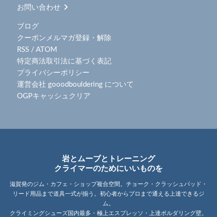
お問い合わせ
ブログ
クーポンメルマガ登録・解除
RSS
/
ATOM
特定商法取引法に基づく表記
プライバシーポリシー
運営会社 gooodbouldering について
OGPキャッシュクリア
岩とムーブとトレーニング
クライマーのためにいいものを
滋賀発のジム・カフェ・ショップ複合空間。チョーク・クラッシュパッド・
リード用品まで道具一式が揃う。初心者からプロまで通える上達できるジ
ム。
クライミングシューズ国内最多・極上エスプレッソ・上達ボルダリング壁。