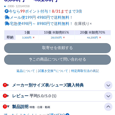
●
-3300- 123149358
今なら
99
ポイント付与！
8/31まで
まで3倍
メール便199円 4980円で送料無料！
宅急便498円～ 8980円で送料無料！
在庫残り×
1個
10個 ※卸売85%
20個 ※卸売70%
即納
×
×
×
3,300円
28,050円
46,200円
取寄せを依頼する
この商品について問い合わせる
返品について
｜
試履き交換™について
｜
特定商取引法の表記
メーカー別サイズ表/シューズ購入特典
レビュー
平均
5.0
/5.0 (1)
製品説明
特徴・仕様・動画