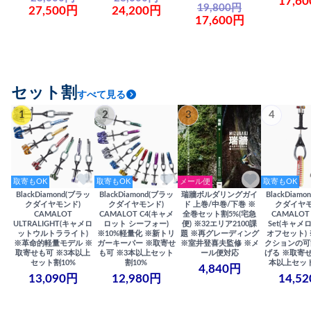
17,6
19,800円
27,500円
24,200円
17,600円
セット割
すべて見る
1
2
3
4
取寄もOK
取寄もOK
メール便
取寄もOK
BlackDiamond(ブラッ
BlackDiamond(ブラッ
瑞牆ボルダリングガイ
BlackDiam
クダイヤモンド)
クダイヤモンド)
ド 上巻/中巻/下巻 ※
クダイヤモ
CAMALOT
CAMALOT C4(キャメ
全巻セット割5%(宅急
CAMALOT 
ULTRALIGHT(キャメロ
ロット シーフォー)
便) ※32エリア2100課
Set(キャメロ
ットウルトラライト)
※10%軽量化 ※新トリ
題 ※再グレーディング
オフセット)
※革命的軽量モデル ※
ガーキーパー ※取寄せ
※室井登喜夫監修 ※メ
クションの可
取寄せも可 ※3本以上
も可 ※3本以上セット
ール便対応
げる ※取寄せ
セット割10%
割10%
本以上セット
4,840円
13,090円
12,980円
14,5