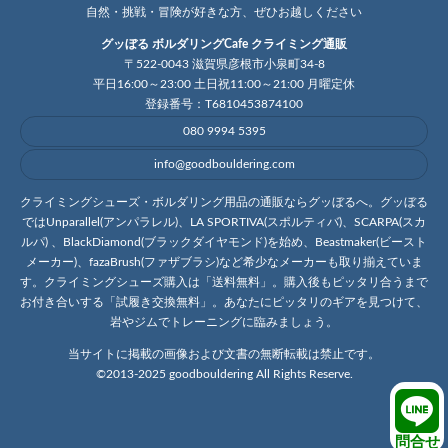
自然・挑戦・冒険が好きな方、ぜひお越しください
グッぼる ボルダリングCafe クライミング通販
〒522-0043 滋賀県彦根市小泉町34-8
平日16:00～23:00 土日祝11:00～21:00 月曜定休
登録番号：T6810453874100
080 9994 5395
info@goodbouldering.com
クライミングシューズ・ボルダリング用品の通販ならグッぼるへ。グッぼる
ではUnparallel(アンパラレル)、LA SPORTIVA(スポルティバ)、SCARPA(スカ
ルパ) 、BlackDiamond(ブラックダイヤモンド)を始め、Beastmaker(ビースト
メーカー)、fazaBrush(ファザブラシ)など希少なメーカーも取り揃えていま
す。クライミングシューズ購入は「送料無料」。購入後もピッタリ合うまで
お付き合いする「試履き交換無料」。あなたにピッタリのギアを見つけて、
岩やジムでトレーニングに臨みましょう。
当サイトに掲載の画像および文書の無断転載は禁止です。
©2013-2025 goodbouldering All Rights Reserve.
問合せ