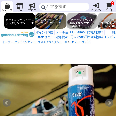
0
ショップ
ジム
ブログ
ログイン
カート
クライミングシューズ
チョーク ブラシ
クラッシュパッド
リードクラ
ボルダリングシューズ
チョークバッグ
ボルダリングマット
ロープクラ
ボルダーパッド
沢登
ポイント3倍
メール便199円 4980円で送料無料
初
8/31まで
宅急便498円～ 8980円で送料無料
+レビュ
トップ
クライミングシューズ ボルダリングシューズ
▼シューズケア