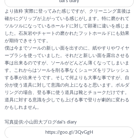
dai's diary
より抜粋
実際に登ってみた感じですが、クリーニング直後は
確かにグリップが上がっている感じがします。特に磨かれて
ツルツルになっているホールドに対して顕著に違いを感じま
した。石灰岩やチャートの磨かれたフットホールドにも効果
が期待できそうです。
僕は今までソールの新しい面を出すのに、紙やすりやワイヤ
ーブラシを使っていました。それだと新しい面を露出させる
事は出来るのですが、ソールがどんどん薄くなってしまいま
す。これからはソールを削る事なくシューズをリフレッシュ
する事が出来そうです。そして何よりも大事な事ですが、自
分が使う道具に対して意識の向上になると思います。ボルダ
リングの場合、登る事に使う道具は靴とチョークだけです。
道具に対する意識を少しでも上げる事で登りが劇的に変わる
かもしれません。
写真提供:小山田大ブログdai's diary
https://goo.gl/3QvGgH