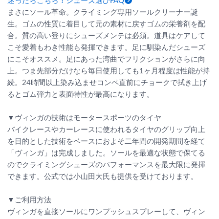
迷ったらこちら！シューズ選びFAQ
まさにソール革命。クライミング専用ソールクリーナー誕
生。ゴムの性質に着目して元の素材に戻すゴムの栄養剤を配
合。質の高い登りにシューズメンテは必須。道具はケアして
こそ愛着もわき性能も発揮できます。足に馴染んだシューズ
にこそオススメ。足にあった湾曲でフリクションがさらに向
上。つま先部分だけなら毎日使用しても1ヶ月程度は性能が持
続。24時間以上染み込ませコンペ直前にチョークで拭き上げ
るとゴム弾力と表面特性が最高になります。
▼ヴィンガの技術はモータースポーツのタイヤ
バイクレースやカーレースに使われるタイヤのグリップ向上
を目的とした技術をベースにおよそ二年間の開発期間を経て
「ヴィンガ」は完成しました。ソールを最適な状態で保てる
のでクライミングシューズのパフォーマンスを最大限に発揮
できます。公式では小山田大氏も提供を受けております。
▼ご利用方法
ヴィンガを直接ソールにワンプッシュスプレーして、ヴィン