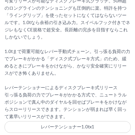
可変リリースが可能なディスクブレーキ式クラッチ。50m超
のロングラインのテンショニングも圧倒的に楽。特許を持つ
「ライングリップ」を使ったセットになくてはならないツー
ルです。1.0tなら余裕の引き込み力。スイベルフック付きでネ
ジレもなくCE規格で超安全。長距離の完歩を目指すならこれ
しかないでしょう。
1.0tまで荷重可能なレバー手動式チェーン。引っ張る負荷の力
でブレーキがかかる「ディスク式ブレーキ方式」のため、緩
めるときにブレーキをかけながら、かなり安全確実にリリー
スができ怖くありません。
レバーテンショナーによるディスクブレーキ式リリース
引っ張る負荷の力でブレーキがかかる方式で、ニュートラル
ポジションで真ん中のダイヤルを回せばブレーキをかけなが
らスローリリースできます。テンションが弱まれば早く回っ
て素早いリリースができます。
レバーテンショナー1.0tx1