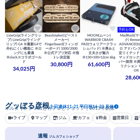
予約もOK
LineGrip(ライングリッ
Beastmaker(ビースト
MOON(ムーン)
MadRock(
プ) LineGrip(ライング
メーカー)
WARRIOR CRASH
ク) Remor
リップ) G4 ※最新G4で
Fingerboard(フィンガ
PAD(ウォリアークラッ
ADVANCED
外れにくい構造に ※ロ
ーボード) 1000/2000
シュパッド) ※厚みと
ロ アドバンス
ングにも最適
※公式アプリ対応 ※指
丈夫さが魅力
定リミテッド
※slack.frコラボゴール
トレ決定版
※130×100×12cm 6kg
マッドロック
ド
バー採用 ※
30,800円
61,600円
リクション 
34,025円
OK
28,6
グッぼる彦根
土日連休11-21 平日祝16-23 月休
ボルダリングジムとカフェとショップ｜2013年創業
ライブ
マップ
ジム
カフェ
料金
営業日
速報
ジム カフェ ショップ