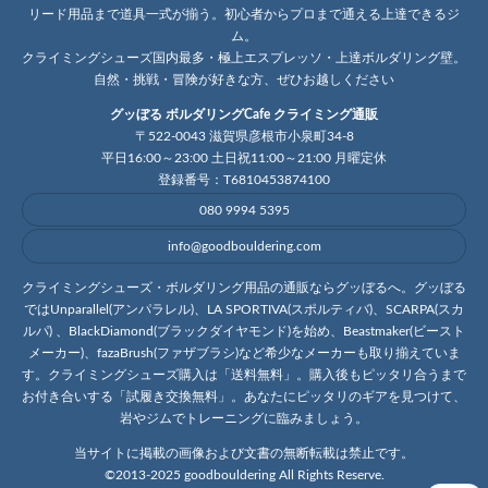
リード用品まで道具一式が揃う。初心者からプロまで通える上達できるジ
ム。
クライミングシューズ国内最多・極上エスプレッソ・上達ボルダリング壁。
自然・挑戦・冒険が好きな方、ぜひお越しください
グッぼる ボルダリングCafe クライミング通販
〒522-0043 滋賀県彦根市小泉町34-8
平日16:00～23:00 土日祝11:00～21:00 月曜定休
登録番号：T6810453874100
080 9994 5395
info@goodbouldering.com
クライミングシューズ・ボルダリング用品の通販ならグッぼるへ。グッぼる
ではUnparallel(アンパラレル)、LA SPORTIVA(スポルティバ)、SCARPA(スカ
ルパ) 、BlackDiamond(ブラックダイヤモンド)を始め、Beastmaker(ビースト
メーカー)、fazaBrush(ファザブラシ)など希少なメーカーも取り揃えていま
す。クライミングシューズ購入は「送料無料」。購入後もピッタリ合うまで
お付き合いする「試履き交換無料」。あなたにピッタリのギアを見つけて、
岩やジムでトレーニングに臨みましょう。
当サイトに掲載の画像および文書の無断転載は禁止です。
©2013-2025 goodbouldering All Rights Reserve.