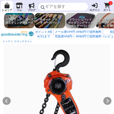
0
ショップ
ジム
ブログ
ログイン
カート
クライミングシューズ
チョーク ブラシ
クラッシュパッド
リードクラ
ボルダリングシューズ
チョークバッグ
ボルダリングマット
ロープクラ
ボルダーパッド
沢登
ポイント3倍
メール便199円 4980円で送料無料
初
8/31まで
宅急便498円～ 8980円で送料無料
+レビュ
トップ
スラックライン