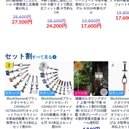
評の新開発ハニカムヒ
※軽く柔軟に進化した
リーシューズ ※初中級
ズ ※初中級
ール ※密着度と足裏感
VSR ※新ラストで異次
者向けコンフォートモ
フォート
覚が向上
元フィット感 ※予約も
デル ※2024年新モデ
19,8
OK
ル
28,600円
17,6
28,600円
19,800円
27,500円
24,200円
17,600円
セット割
すべて見る
1
2
3
4
取寄もOK
取寄もOK
メール便
取寄もOK
BlackDiamond(ブラッ
BlackDiamond(ブラッ
瑞牆ボルダリングガイ
BlackDiam
クダイヤモンド)
クダイヤモンド)
ド 上巻/中巻/下巻 ※
クダイヤモ
CAMALOT
CAMALOT C4(キャメ
全巻セット割5%(宅急
CAMALOT 
ULTRALIGHT(キャメロ
ロット シーフォー)
便) ※32エリア2100課
Set(キャメロ
ットウルトラライト)
※10%軽量化 ※新トリ
題 ※再グレーディング
オフセット)
※革命的軽量モデル ※
ガーキーパー ※取寄せ
※室井登喜夫監修 ※メ
クションの可
取寄せも可 ※3本以上
も可 ※3本以上セット
ール便対応
げる ※取寄せ
セット割10%
割10%
本以上セット