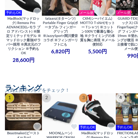
予約もOK
メール便
メール便
MadRock(マッドロッ
tataanz(タターンツ)
CXM(シーバイエム)
GUARD-TE
ク) Remora Pro
Portable Finger Grip(ポ
MOTTO T-shirt(モット
ックス) Cli
ADVANCED(レモラ プ
ータブル フィンガー
ー Tシャツ) ※コット
FingerTap
ロ アドバンスト) ※限
グリップ)
ン100%で最適な着心
グ フィンガー
定リミテッドモデル ※
※JazzySport×関川愛音
地 ※クライミングの本
19mm ※登
マッドロック最強XFラ
コラボ ※フィンガーリ
質を胸に表現 ※メール
ングが復活 
バー採用 ※異次元のフ
フトにも
便対応
士接着で肌に
リクション ※予約も
メール便
6,820円
5,500円
OK
990
28,600円
ランキング
人気上昇中のギアをチェック！
1
2
3
4
予約もOK
予約もOK
Beastmaker(ビースト
MOON(ムーン)
MadRock(マッドロッ
FRICTIONL
メーカー)
WARRIOR CRASH
ク) Remora Pro
ションラボ) S