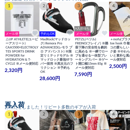
1
2
3
4
×入荷待ち
メール便
予約もOK
メール便
メール便
△UP ATHLETE(ユーピ
MadRock(マッドロッ
PETZL(ペツル)
＋mofu(プラ
ーアスリート)
ク) Remora Pro
FREINO(フレイノ) ※懸
toe hook 
CAA5500+ELECTROLY
ADVANCED(レモラ プ
垂下降の安全性を劇的
コの愛らしい
TES SPORTS DRINK
ロ アドバンスト) ※限
に高める ※一瞬でロー
ク姿 ※やわ
POWDER for
定リミテッドモデル ※
プを通せる一体型ブレ
いと素朴な風
HYDRATION & T-
マッドロック最強XFラ
ーキングスパー ※ゲー
ール便対応
CYCLE ※メール便対応
バー採用 ※異次元のフ
ト開口幅15mm 85g ※
2,500円
リクション ※予約も
メール便対応
2,320円
OK
7,590円
28,600円
再入荷
お待たせしました！リピート多数のギアが入荷
1
2
3
4