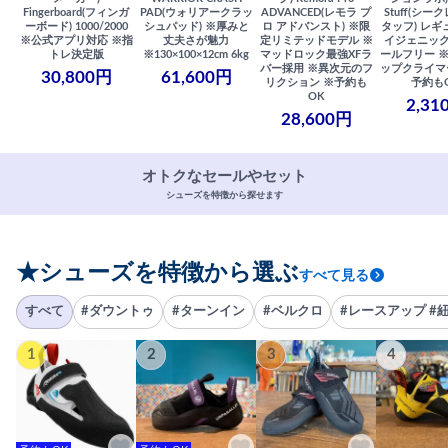
Fingerboard(フィンガ
PAD(ウォリアークラッ
ADVANCED(レモラ プ
Stuff(シー
ーボード) 1000/2000
シュパッド) ※厚みと
ロ アドバンスト) ※限
タッフ) レギ
※公式アプリ対応 ※指
丈夫さが魅力
定リミテッドモデル ※
イジェニック
トレ決定版
※130×100×12cm 6kg
マッドロック最強XFラ
ールフリー 
バー採用 ※異次元のフ
ップクライマ
30,800円
61,600円
リクション ※予約も
予約も
OK
2,31
28,600円
オトクなセールやセット
シューズを特徴から探せます
★シューズを特徴から選ぶ
すべて見る
すべて
#ダウントゥ
#ターンイン
#ベルクロ
#レースアップ #
1
2
3
4