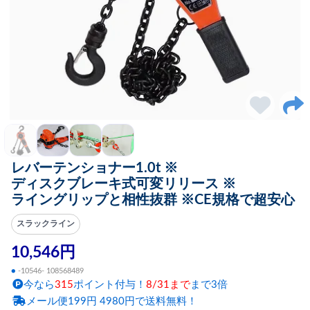
レバーテンショナー1.0t ※
ディスクブレーキ式可変リリース ※
ライングリップと相性抜群 ※CE規格で超安心
スラックライン
10,546円
●
-10546- 108568489
今なら
315
ポイント付与！
8/31まで
まで3倍
メール便199円 4980円で送料無料！