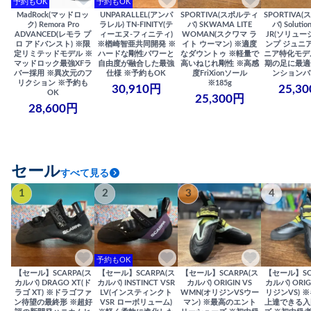
予約もOK
予約もOK
MadRock(マッドロッ
UNPARALLEL(アンパ
SPORTIVA(スポルティ
SPORTIVA
ク) Remora Pro
ラレル) TN-FINITY(テ
バ) SKWAMA LITE
バ) Solutio
ADVANCED(レモラ プ
ィーエヌ-フィニティ)
WOMAN(スクワマ ラ
JR(ソリュー
ロ アドバンスト) ※限
※楢崎智亜共同開発 ※
イト ウーマン) ※適度
ンプ ジュニア
定リミテッドモデル ※
ハードな剛性パワーと
なダウントゥ ※軽量で
ニア特化モデ
マッドロック最強XFラ
自由度が融合した最強
高いねじれ剛性 ※高感
期の足に最適
バー採用 ※異次元のフ
仕様 ※予約もOK
度FriXionソール
ンションバ
リクション ※予約も
※185g
30,910円
25,3
OK
25,300円
28,600円
セール
すべて見る
1
2
3
4
予約もOK
【セール】SCARPA(ス
【セール】SCARPA(ス
【セール】SCARPA(ス
【セール】SC
カルパ) DRAGO XT(ド
カルパ) INSTINCT VSR
カルパ) ORIGIN VS
カルパ) ORIG
ラゴ XT) ※ドラゴファ
LV(インスティンクト
WMN(オリジンVSウー
リジンVS) 
ン待望の最終形 ※超好
VSR ローボリューム)
マン) ※最高のエント
上達できる入