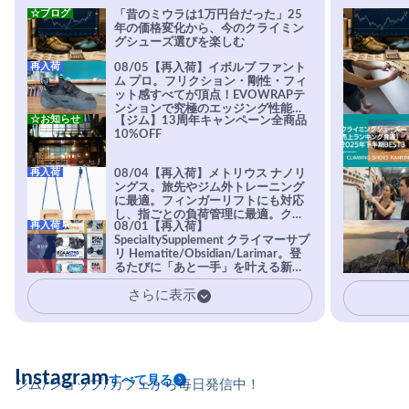
☆ブログ
「昔のミウラは1万円台だった」25
年の価格変化から、今のクライミン
グシューズ選びを楽しむ
再入荷
08/05【再入荷】イボルブ ファント
ム プロ。フリクション・剛性・フィ
ット感すべてが頂点！EVOWRAPテ
ンションで究極のエッジング性能を
☆お知らせ
【ジム】13周年キャンペーン全商品
実現。進化系ラバーEvo-74はTRAX
10%OFF
を凌駕する粘着力で極小ホールドに
安心感。
再入荷
08/04【再入荷】メトリウス ナノリ
ングス。旅先やジム外トレーニング
に最適。フィンガーリフトにも対応
し、指ごとの負荷管理に最適。クラ
再入荷
08/01【再入荷】
イマーの指を本気で鍛えるギア。
SpecialtySupplement クライマーサプ
リ Hematite/Obsidian/Larimar。登
るたびに「あと一手」を叶える新習
慣。高強度・高頻度のトレーニング
さらに表示
に耐えられる体を目指すクライマー
に、圧倒的支持を受ける専用設計サ
プリ。
Instagram
すべて見る
ジム/ショップ/カフェから毎日発信中！