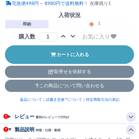
宅急便498円～ 8980円で送料無料！
在庫残り1
入荷状況
1
即納
お気に入り
購入数
カートに入れる
取寄せを依頼する
この商品について問い合わせる
返品について
｜
試履き交換™について
｜
特定商取引法の表記
レビュー
最初のレビューで300pt
製品説明
特徴・仕様・動画