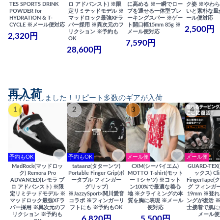
TES SPORTS DRINK
ロ アドバンスト) ※限
に高める ※一瞬でロー
ク姿 ※やわ
POWDER for
定リミテッドモデル ※
プを通せる一体型ブレ
いと素朴な風
HYDRATION & T-
マッドロック最強XFラ
ーキングスパー ※ゲー
ール便対応
CYCLE ※メール便対応
バー採用 ※異次元のフ
ト開口幅15mm 85g ※
2,500円
リクション ※予約も
メール便対応
2,320円
OK
7,590円
28,600円
再入荷
お待たせしました！リピート多数のギアが入荷
1
2
3
4
予約もOK
予約もOK
メール便
メール便
MadRock(マッドロッ
tataanz(タターンツ)
CXM(シーバイエム)
GUARD-TE
ク) Remora Pro
Portable Finger Grip(ポ
MOTTO T-shirt(モット
ックス) Cli
ADVANCED(レモラ プ
ータブル フィンガー
ー Tシャツ) ※コット
FingerTap
ロ アドバンスト) ※限
グリップ)
ン100%で最適な着心
グ フィンガー
定リミテッドモデル ※
※JazzySport×関川愛音
地 ※クライミングの本
19mm ※登
マッドロック最強XFラ
コラボ ※フィンガーリ
質を胸に表現 ※メール
ングが復活 
バー採用 ※異次元のフ
フトにも ※予約もOK
便対応
士接着で肌に
リクション ※予約も
メール便
6,820円
5,500円