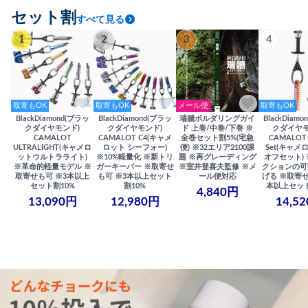
セット割
すべて見る
1
2
3
4
取寄もOK
取寄もOK
メール便
取寄もOK
BlackDiamond(ブラッ
BlackDiamond(ブラッ
瑞牆ボルダリングガイ
BlackDiam
クダイヤモンド)
クダイヤモンド)
ド 上巻/中巻/下巻 ※
クダイヤモ
CAMALOT
CAMALOT C4(キャメ
全巻セット割5%(宅急
CAMALOT 
ULTRALIGHT(キャメロ
ロット シーフォー)
便) ※32エリア2100課
Set(キャメロ
ットウルトラライト)
※10%軽量化 ※新トリ
題 ※再グレーディング
オフセット)
※革命的軽量モデル ※
ガーキーパー ※取寄せ
※室井登喜夫監修 ※メ
クションの可
取寄せも可 ※3本以上
も可 ※3本以上セット
ール便対応
げる ※取寄せ
セット割10%
割10%
本以上セット
4,840円
13,090円
12,980円
14,5