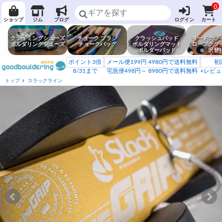
0
ショップ
ジム
ブログ
ログイン
カート
クライミングシューズ
チョーク ブラシ
クラッシュパッド
リードクラ
ボルダリングシューズ
チョークバッグ
ボルダリングマット
ロープクラ
ボルダーパッド
沢登
ポイント3倍
メール便199円 4980円で送料無料
初
8/31まで
宅急便498円～ 8980円で送料無料
+レビュ
トップ
スラックライン