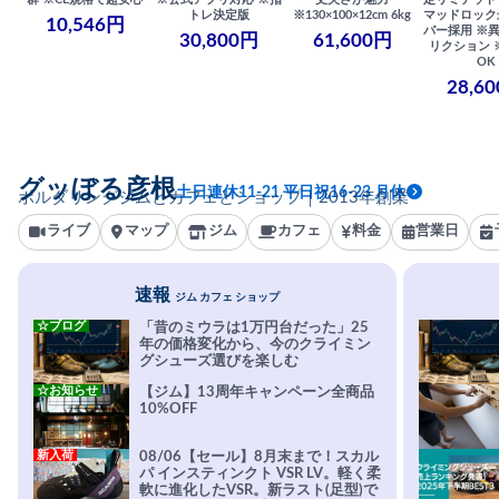
トレ決定版
※130×100×12cm 6kg
マッドロック
10,546円
バー採用 ※
30,800円
61,600円
リクション 
OK
28,6
グッぼる彦根
土日連休11-21 平日祝16-23 月休
ボルダリングジムとカフェとショップ｜2013年創業
ライブ
マップ
ジム
カフェ
料金
営業日
速報
ジム カフェ ショップ
☆ブログ
「昔のミウラは1万円台だった」25
年の価格変化から、今のクライミン
グシューズ選びを楽しむ
☆お知らせ
【ジム】13周年キャンペーン全商品
10%OFF
新入荷
08/06【セール】8月末まで！スカル
パ インスティンクト VSR LV。軽く柔
軟に進化したVSR。新ラスト(足型)で