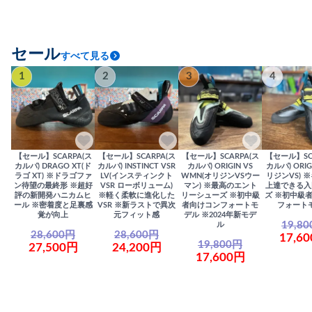
セール
すべて見る
1
2
3
4
【セール】SCARPA(ス
【セール】SCARPA(ス
【セール】SCARPA(ス
【セール】SC
カルパ) DRAGO XT(ド
カルパ) INSTINCT VSR
カルパ) ORIGIN VS
カルパ) ORIG
ラゴ XT) ※ドラゴファ
LV(インスティンクト
WMN(オリジンVSウー
リジンVS) 
ン待望の最終形 ※超好
VSR ローボリューム)
マン) ※最高のエント
上達できる入
評の新開発ハニカムヒ
※軽く柔軟に進化した
リーシューズ ※初中級
ズ ※初中級
ール ※密着度と足裏感
VSR ※新ラストで異次
者向けコンフォートモ
フォート
覚が向上
元フィット感
デル ※2024年新モデ
19,8
ル
28,600円
28,600円
17,6
19,800円
27,500円
24,200円
17,600円