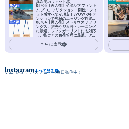
異次元のフィット感。
再入荷
08/05【再入荷】イボルブ ファント
ム プロ。フリクション・剛性・フィ
ット感すべてが頂点！EVOWRAPテ
ンションで究極のエッジング性能を
再入荷
08/04【再入荷】メトリウス ナノリ
実現。進化系ラバーEvo-74はTRAX
ングス。旅先やジム外トレーニング
を凌駕する粘着力で極小ホールドに
に最適。フィンガーリフトにも対応
安心感。
し、指ごとの負荷管理に最適。クラ
イマーの指を本気で鍛えるギア。
さらに表示
Instagram
すべて見る
ジム/ショップ/カフェから毎日発信中！