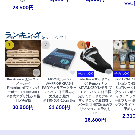
OK
990
28,600円
ランキング
人気上昇中のギアをチェック！
1
2
3
4
予約もOK
予約もOK
Beastmaker(ビースト
MOON(ムーン)
MadRock(マッドロッ
FRICTIONL
メーカー)
WARRIOR CRASH
ク) Remora Pro
ションラボ) S
Fingerboard(フィンガ
PAD(ウォリアークラッ
ADVANCED(レモラ プ
Stuff(シー
ーボード) 1000/2000
シュパッド) ※厚みと
ロ アドバンスト) ※限
タッフ) レギ
※公式アプリ対応 ※指
丈夫さが魅力
定リミテッドモデル ※
イジェニック
トレ決定版
※130×100×12cm 6kg
マッドロック最強XFラ
ールフリー 
バー採用 ※異次元のフ
ップクライマ
30,800円
61,600円
リクション ※予約も
予約も
OK
2,31
28,600円