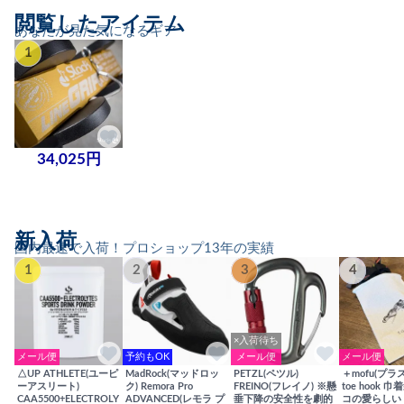
閲覧したアイテム
あなたが見た気になるギア
1
34,025円
新入荷
国内最速で入荷！プロショップ13年の実績
1
2
3
4
×入荷待ち
メール便
予約もOK
メール便
メール便
△UP ATHLETE(ユーピ
MadRock(マッドロッ
PETZL(ペツル)
＋mofu(プラ
ーアスリート)
ク) Remora Pro
FREINO(フレイノ) ※懸
toe hook 
CAA5500+ELECTROLY
ADVANCED(レモラ プ
垂下降の安全性を劇的
コの愛らしい