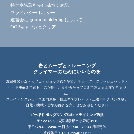
特定商法取引法に基づく表記
プライバシーポリシー
運営会社 gooodbouldering について
OGPキャッシュクリア
岩とムーブとトレーニング
クライマーのためにいいものを
滋賀発のジム・カフェ・ショップ複合空間。チョーク・クラッシュパッド・
リード用品まで道具一式が揃う。初心者からプロまで通える上達できるジ
ム。
クライミングシューズ国内最多・極上エスプレッソ・上達ボルダリング壁。
自然・挑戦・冒険が好きな方、ぜひお越しください
グッぼる ボルダリングCafe クライミング通販
〒522-0043 滋賀県彦根市小泉町34-8
平日16:00～23:00 土日祝11:00～21:00 月曜定休
登録番号：T6810453874100