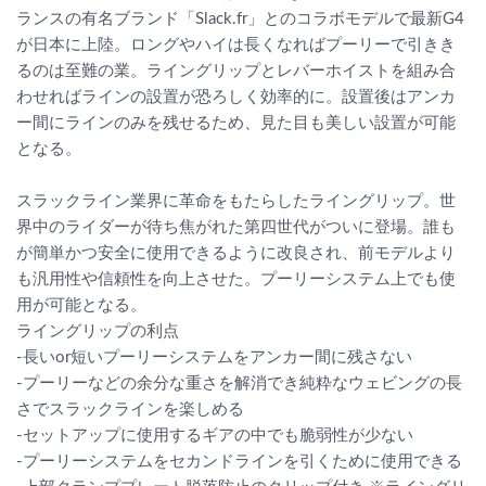
ランスの有名ブランド「Slack.fr」とのコラボモデルで最新G4
が日本に上陸。ロングやハイは長くなればプーリーで引きき
るのは至難の業。ライングリップとレバーホイストを組み合
わせればラインの設置が恐ろしく効率的に。設置後はアンカ
ー間にラインのみを残せるため、見た目も美しい設置が可能
となる。
スラックライン業界に革命をもたらしたライングリップ。世
界中のライダーが待ち焦がれた第四世代がついに登場。誰も
が簡単かつ安全に使用できるように改良され、前モデルより
も汎用性や信頼性を向上させた。プーリーシステム上でも使
用が可能となる。
ライングリップの利点
-長いor短いプーリーシステムをアンカー間に残さない
-プーリーなどの余分な重さを解消でき純粋なウェビングの長
さでスラックラインを楽しめる
-セットアップに使用するギアの中でも脆弱性が少ない
-プーリーシステムをセカンドラインを引くために使用できる