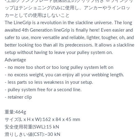
-上部クランププレート脱落防止のクリップ付き ※ライングリ
ップはテンショニングのみに使用し、アンカーやラインロッ
カーとしての使用はしないこと
The LineGrip is a revolution in the slackline universe. The long
awaited 4th Generation lineGrip is finally here! Even easier and
safer to use, more versatile and reliable, lighter, tougher, oh, and
better looking too than all its predecessors. It allows a slackline
setup without having to leave your pulley system on.
Advantage
- no more too short or too long pulley system left on
- no excess weight, you can enjoy all your webbing length.
- less parts so less weakness in your setup.
- pulley system free for a second line.
- retainer clip
重量:464g
サイズ(L x H x W):162 x 84 x 45 mm
安全使用荷重(SWL):15 kN
滑りしきい値(CST):~30 kN