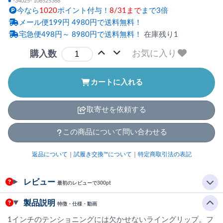
●
-34025- 108525388
今なら
1020
ポイント付与！
8/31まで
まで3倍
メール便199円 4980円で送料無料！
宅急便498円～ 8980円で送料無料！
在庫残り1
お気に入り
購入数
カートに入れる
取寄せを依頼する
この商品について問い合わせる
返品について
｜
試履き交換™について
｜
特定商取引法の表記
レビュー
最初のレビューで300pt
製品説明
特徴・仕様・動画
1インチのテンショニングには欠かせないライングリップ。フ