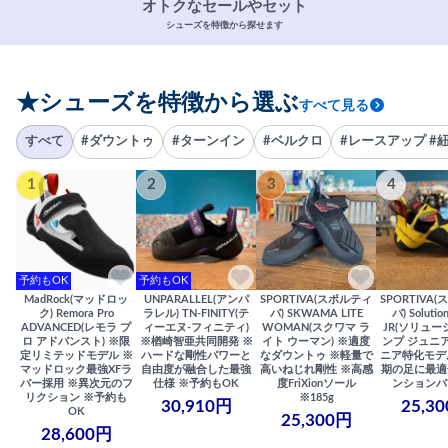
オトクなセールやセット
シューズを特徴から探せます
★シューズを特徴から選ぶ
すべて見る
すべて
#ダウントゥ
#ターンイン
#ベルクロ
#レースアップ #
1
2
3
4
予約もOK
予約もOK
MadRock(マッドロッ
UNPARALLEL(アンパ
SPORTIVA(スポルティ
SPORTIVA
ク) Remora Pro
ラレル) TN-FINITY(テ
バ) SKWAMA LITE
バ) Solutio
ADVANCED(レモラ プ
ィーエヌ-フィニティ)
WOMAN(スクワマ ラ
JR(ソリュー
ロ アドバンスト) ※限
※楢崎智亜共同開発 ※
イト ウーマン) ※適度
ンプ ジュニア
定リミテッドモデル ※
ハードな剛性パワーと
なダウントゥ ※軽量で
ニア特化モデ
マッドロック最強XFラ
自由度が融合した最強
高いねじれ剛性 ※高感
期の足に最適
バー採用 ※異次元のフ
仕様 ※予約もOK
度FriXionソール
ンションバ
リクション ※予約も
※185g
30,910円
25,3
OK
25,300円
28,600円