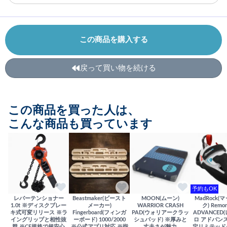
この商品を購入する
戻って買い物を続ける
この商品を買った人は、
こんな商品も買っています
予約もOK
レバーテンショナー
Beastmaker(ビースト
MOON(ムーン)
MadRock(
1.0t ※ディスクブレー
メーカー)
WARRIOR CRASH
ク) Remor
キ式可変リリース ※ラ
Fingerboard(フィンガ
PAD(ウォリアークラッ
ADVANCED
イングリップと相性抜
ーボード) 1000/2000
シュパッド) ※厚みと
ロ アドバンス
群 ※CE規格で超安心
※公式アプリ対応 ※指
丈夫さが魅力
定リミテッド