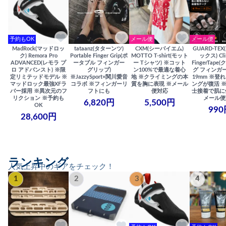
予約もOK
メール便
メール便
MadRock(マッドロッ
tataanz(タターンツ)
CXM(シーバイエム)
GUARD-TE
ク) Remora Pro
Portable Finger Grip(ポ
MOTTO T-shirt(モット
ックス) Cli
ADVANCED(レモラ プ
ータブル フィンガー
ー Tシャツ) ※コット
FingerTap
ロ アドバンスト) ※限
グリップ)
ン100%で最適な着心
グ フィンガー
定リミテッドモデル ※
※JazzySport×関川愛音
地 ※クライミングの本
19mm ※登
マッドロック最強XFラ
コラボ ※フィンガーリ
質を胸に表現 ※メール
ングが復活 
バー採用 ※異次元のフ
フトにも
便対応
士接着で肌に
リクション ※予約も
メール便
6,820円
5,500円
OK
990
28,600円
ランキング
人気上昇中のギアをチェック！
1
2
3
4