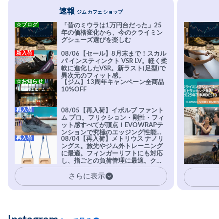
速報
ジム カフェ ショップ
☆ブログ
「昔のミウラは1万円台だった」25
年の価格変化から、今のクライミン
グシューズ選びを楽しむ
新入荷
08/06【セール】8月末まで！スカル
パ インスティンクト VSR LV。軽く柔
軟に進化したVSR。新ラスト(足型)で
異次元のフィット感。
☆お知らせ
【ジム】13周年キャンペーン全商品
10%OFF
再入荷
08/05【再入荷】イボルブ ファント
ム プロ。フリクション・剛性・フィ
ット感すべてが頂点！EVOWRAPテ
ンションで究極のエッジング性能を
再入荷
08/04【再入荷】メトリウス ナノリ
実現。進化系ラバーEvo-74はTRAX
ングス。旅先やジム外トレーニング
を凌駕する粘着力で極小ホールドに
に最適。フィンガーリフトにも対応
安心感。
し、指ごとの負荷管理に最適。クラ
イマーの指を本気で鍛えるギア。
さらに表示