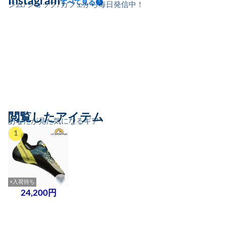
Instagram
すべて見る
ジム/ショップ/カフェから毎日発信中！
閲覧したアイテム
あなたが見た気になるギア
1
×入荷待ち
24,200円