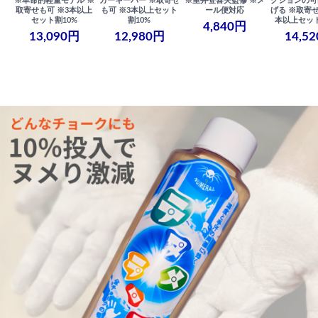
※革命的軽量モデル ※
ガーキーパー ※取寄せ
※室井登喜夫監修 ※メ
クションの可
取寄せも可 ※3本以上
も可 ※3本以上セット
ール便対応
げる ※取寄せ
セット割10%
割10%
本以上セット
4,840円
13,090円
12,980円
14,5