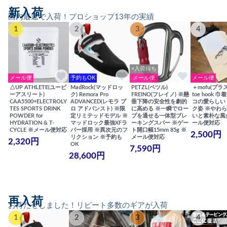
新入荷
国内最速で入荷！プロショップ13年の実績
1
2
3
4
×入荷待ち
メール便
予約もOK
メール便
メール便
△UP ATHLETE(ユーピ
MadRock(マッドロッ
PETZL(ペツル)
＋mofu(プラ
ーアスリート)
ク) Remora Pro
FREINO(フレイノ) ※懸
toe hook 
CAA5500+ELECTROLY
ADVANCED(レモラ プ
垂下降の安全性を劇的
コの愛らしい
TES SPORTS DRINK
ロ アドバンスト) ※限
に高める ※一瞬でロー
ク姿 ※やわ
POWDER for
定リミテッドモデル ※
プを通せる一体型ブレ
いと素朴な風
HYDRATION & T-
マッドロック最強XFラ
ーキングスパー ※ゲー
ール便対応
CYCLE ※メール便対応
バー採用 ※異次元のフ
ト開口幅15mm 85g ※
2,500円
リクション ※予約も
メール便対応
2,320円
OK
7,590円
28,600円
再入荷
お待たせしました！リピート多数のギアが入荷
1
2
3
4