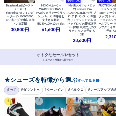
予約もOK
予約もOK
Beastmaker(ビースト
MOON(ムーン)
MadRock(マッドロッ
FRICTIONL
メーカー)
WARRIOR CRASH
ク) Remora Pro
ションラボ) S
Fingerboard(フィンガ
PAD(ウォリアークラッ
ADVANCED(レモラ プ
Stuff(シー
ーボード) 1000/2000
シュパッド) ※厚みと
ロ アドバンスト) ※限
タッフ) レギ
※公式アプリ対応 ※指
丈夫さが魅力
定リミテッドモデル ※
イジェニック
トレ決定版
※130×100×12cm 6kg
マッドロック最強XFラ
ールフリー 
バー採用 ※異次元のフ
ップクライマ
30,800円
61,600円
リクション ※予約も
予約も
OK
2,31
28,600円
オトクなセールやセット
シューズを特徴から探せます
★シューズを特徴から選ぶ
すべて見る
すべて
#ダウントゥ
#ターンイン
#ベルクロ
#レースアップ #
1
2
3
4