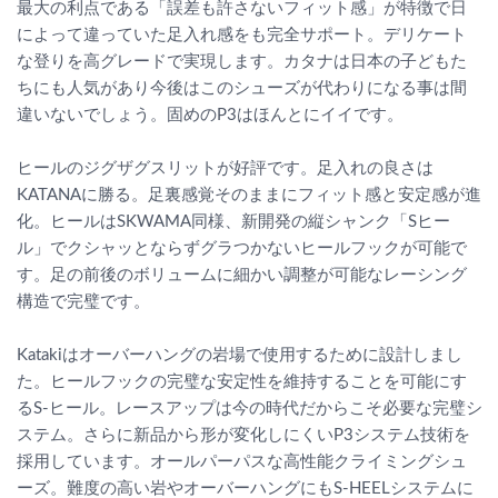
最大の利点である「誤差も許さないフィット感」が特徴で日
によって違っていた足入れ感をも完全サポート。デリケート
な登りを高グレードで実現します。カタナは日本の子どもた
ちにも人気があり今後はこのシューズが代わりになる事は間
違いないでしょう。固めのP3はほんとにイイです。
ヒールのジグザグスリットが好評です。足入れの良さは
KATANAに勝る。足裏感覚そのままにフィット感と安定感が進
化。ヒールはSKWAMA同様、新開発の縦シャンク「Sヒー
ル」でクシャッとならずグラつかないヒールフックが可能で
す。足の前後のボリュームに細かい調整が可能なレーシング
構造で完璧です。
Katakiはオーバーハングの岩場で使用するために設計しまし
た。ヒールフックの完璧な安定性を維持することを可能にす
るS-ヒール。レースアップは今の時代だからこそ必要な完璧シ
ステム。さらに新品から形が変化しにくいP3システム技術を
採用しています。オールパーパスな高性能クライミングシュ
ーズ。難度の高い岩やオーバーハングにもS-HEELシステムに