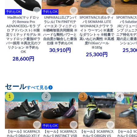
予約もOK
予約もOK
MadRock(マッドロッ
UNPARALLEL(アンパ
SPORTIVA(スポルティ
SPORTIVA
ク) Remora Pro
ラレル) TN-FINITY(テ
バ) SKWAMA LITE
バ) Solutio
ADVANCED(レモラ プ
ィーエヌ-フィニティ)
WOMAN(スクワマ ラ
JR(ソリュー
ロ アドバンスト) ※限
※楢崎智亜共同開発 ※
イト ウーマン) ※適度
ンプ ジュニア
定リミテッドモデル ※
ハードな剛性パワーと
なダウントゥ ※軽量で
ニア特化モデ
マッドロック最強XFラ
自由度が融合した最強
高いねじれ剛性 ※高感
期の足に最適
バー採用 ※異次元のフ
仕様 ※予約もOK
度FriXionソール
ンションバ
リクション ※予約も
※185g
30,910円
25,3
OK
25,300円
28,600円
セール
すべて見る
1
2
3
4
予約もOK
【セール】SCARPA(ス
【セール】SCARPA(ス
【セール】SCARPA(ス
【セール】SC
カルパ) DRAGO XT(ド
カルパ) INSTINCT VSR
カルパ) ORIGIN VS
カルパ) ORIG