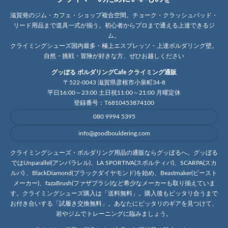
滋賀発のジム・カフェ・ショップ複合空間。チョーク・クラッシュパッド・
リード用品まで道具一式が揃う。初心者からプロまで通える上達できるジ
ム。
クライミングシューズ国内最多・極上エスプレッソ・上達ボルダリング壁。
自然・挑戦・冒険が好きな方、ぜひお越しください
グッぼる ボルダリングCafe クライミング通販
〒522-0043 滋賀県彦根市小泉町34-8
平日16:00～23:00 土日祝11:00～21:00 月曜定休
登録番号：T6810453874100
080 9994 5395
info@goodbouldering.com
クライミングシューズ・ボルダリング用品の通販ならグッぼるへ。グッぼる
ではUnparallel(アンパラレル)、LA SPORTIVA(スポルティバ)、SCARPA(スカ
ルパ) 、BlackDiamond(ブラックダイヤモンド)を始め、Beastmaker(ビースト
メーカー)、fazaBrush(ファザブラシ)など希少なメーカーも取り揃えていま
す。クライミングシューズ購入は「送料無料」。購入後もピッタリ合うまで
お付き合いする「試履き交換無料」。あなたにピッタリのギアを見つけて、
岩やジムでトレーニングに臨みましょう。