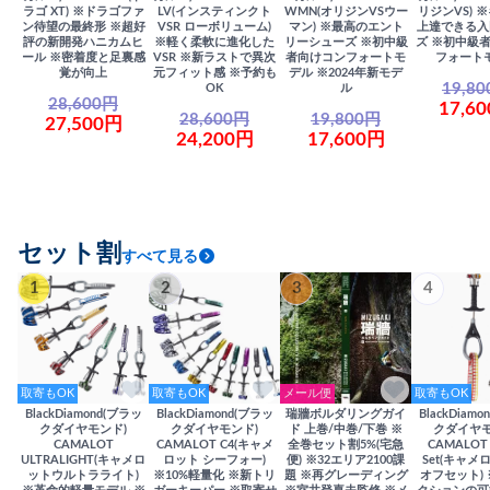
ラゴ XT) ※ドラゴファ
LV(インスティンクト
WMN(オリジンVSウー
リジンVS) 
ン待望の最終形 ※超好
VSR ローボリューム)
マン) ※最高のエント
上達できる入
評の新開発ハニカムヒ
※軽く柔軟に進化した
リーシューズ ※初中級
ズ ※初中級
ール ※密着度と足裏感
VSR ※新ラストで異次
者向けコンフォートモ
フォート
覚が向上
元フィット感 ※予約も
デル ※2024年新モデ
19,8
OK
ル
28,600円
17,6
28,600円
19,800円
27,500円
24,200円
17,600円
セット割
すべて見る
1
2
3
4
取寄もOK
取寄もOK
メール便
取寄もOK
BlackDiamond(ブラッ
BlackDiamond(ブラッ
瑞牆ボルダリングガイ
BlackDiam
クダイヤモンド)
クダイヤモンド)
ド 上巻/中巻/下巻 ※
クダイヤモ
CAMALOT
CAMALOT C4(キャメ
全巻セット割5%(宅急
CAMALOT 
ULTRALIGHT(キャメロ
ロット シーフォー)
便) ※32エリア2100課
Set(キャメロ
ットウルトラライト)
※10%軽量化 ※新トリ
題 ※再グレーディング
オフセット)