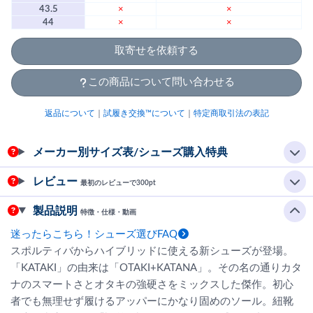
43.5
×
×
44
×
×
取寄せを依頼する
この商品について問い合わせる
返品について
｜
試履き交換™について
｜
特定商取引法の表記
メーカー別サイズ表/シューズ購入特典
レビュー
最初のレビューで300pt
製品説明
特徴・仕様・動画
迷ったらこちら！シューズ選びFAQ
スポルティバからハイブリッドに使える新シューズが登場。
「KATAKI」の由来は「OTAKI+KATANA」。その名の通りカタ
ナのスマートさとオタキの強硬さをミックスした傑作。初心
者でも無理せず履けるアッパーにかなり固めのソール。紐靴