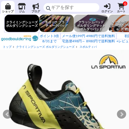
0
ショップ
ジム
ブログ
ログイン
カート
クライミングシューズ
チョーク ブラシ
クラッシュパッド
リードクラ
ボルダリングシューズ
チョークバッグ
ボルダリングマット
ロープクラ
ボルダーパッド
沢登
ポイント3倍
メール便199円 4980円で送料無料
初
8/31まで
宅急便498円～ 8980円で送料無料
+レビュ
トップ
クライミングシューズ ボルダリングシューズ
スポルティバ