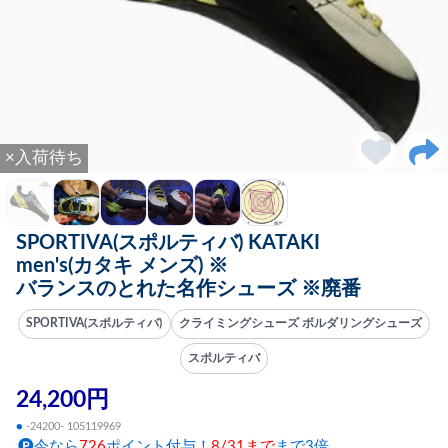
×入荷待ち
SPORTIVA(スポルティバ) KATAKI
men's(カタキ メンズ) ※
バランスのとれた名作シューズ ※廃番
SPORTIVA(スポルティバ)
クライミングシューズ ボルダリングシューズ
スポルティバ
24,200円
●
-24200- 105119969
今なら
726
ポイント付与！
8/31まで
まで3倍