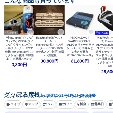
こんな商品も買っています
×入荷待ち
予約もOK
VingaJapan(ヴィンガ
Beastmaker(ビースト
MOON(ムーン)
MadRock(
ジャパン) VINGA(ヴィ
メーカー)
WARRIOR CRASH
ク) Remor
ンガ) クライミングソ
Fingerboard(フィンガ
PAD(ウォリアークラッ
ADVANCED
ールクリーナー ※プロ
ーボード) 1000/2000
シュパッド) ※厚みと
ロ アドバンス
仕様 ※0.1mmはがしフ
※公式アプリ対応 ※指
丈夫さが魅力
定リミテッド
リクション復活 ※卸売
トレ決定版
※130×100×12cm 6kg
マッドロック
あり ※専用スポンジ
バー採用 ※
30,800円
61,600円
リクション 
3,300円
OK
28,6
グッぼる彦根
土日連休11-21 平日祝16-23 月休
ボルダリングジムとカフェとショップ｜2013年創業
ライブ
マップ
ジム
カフェ
料金
営業日