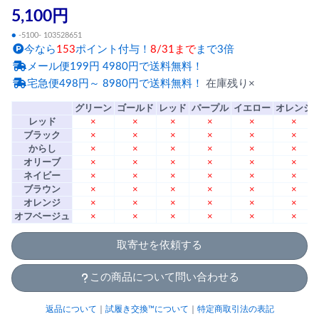
5,100円
●
-5100- 103528651
今なら
153
ポイント付与！
8/31まで
まで3倍
メール便199円 4980円で送料無料！
宅急便498円～ 8980円で送料無料！
在庫残り×
グリーン
ゴールド
レッド
パープル
イエロー
オレンジ
レッド
×
×
×
×
×
×
ブラック
×
×
×
×
×
×
からし
×
×
×
×
×
×
オリーブ
×
×
×
×
×
×
ネイビー
×
×
×
×
×
×
ブラウン
×
×
×
×
×
×
オレンジ
×
×
×
×
×
×
オフベージュ
×
×
×
×
×
×
取寄せを依頼する
この商品について問い合わせる
返品について
｜
試履き交換™について
｜
特定商取引法の表記