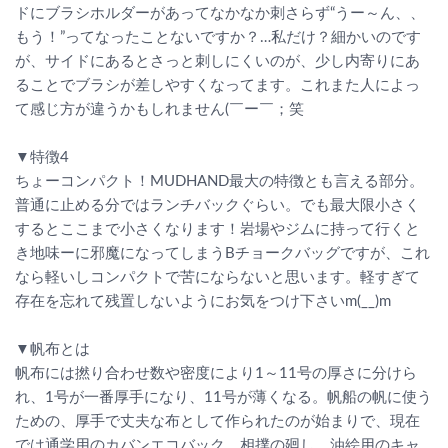
ドにブラシホルダーがあってなかなか刺さらず“うー～ん、、
もう！”ってなったことないですか？…私だけ？細かいのです
が、サイドにあるとさっと刺しにくいのが、少し内寄りにあ
ることでブラシが差しやすくなってます。これまた人によっ
て感じ方が違うかもしれません(￣ー￣；笑
▼特徴4
ちょーコンパクト！MUDHAND最大の特徴とも言える部分。
普通に止める分ではランチバックぐらい。でも最大限小さく
するとここまで小さくなります！岩場やジムに持って行くと
き地味ーに邪魔になってしまうBチョークバッグですが、これ
なら軽いしコンパクトで苦にならないと思います。軽すぎて
存在を忘れて残置しないようにお気をつけ下さいm(__)m
▼帆布とは
帆布には撚り合わせ数や密度により1～11号の厚さに分けら
れ、1号が一番厚手になり、11号が薄くなる。帆船の帆に使う
ための、厚手で丈夫な布として作られたのが始まりで、現在
では通学用のカバンエコバック、相撲の廻し、油絵用のキャ