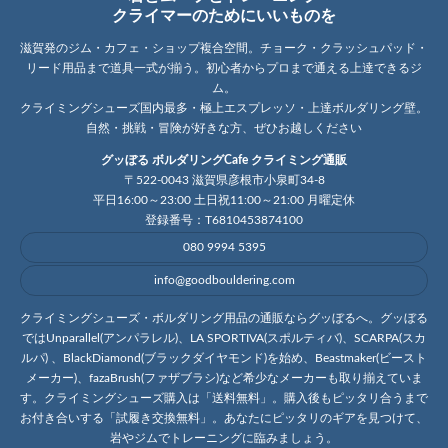
クライマーのためにいいものを
滋賀発のジム・カフェ・ショップ複合空間。チョーク・クラッシュパッド・
リード用品まで道具一式が揃う。初心者からプロまで通える上達できるジ
ム。
クライミングシューズ国内最多・極上エスプレッソ・上達ボルダリング壁。
自然・挑戦・冒険が好きな方、ぜひお越しください
グッぼる ボルダリングCafe クライミング通販
〒522-0043 滋賀県彦根市小泉町34-8
平日16:00～23:00 土日祝11:00～21:00 月曜定休
登録番号：T6810453874100
080 9994 5395
info@goodbouldering.com
クライミングシューズ・ボルダリング用品の通販ならグッぼるへ。グッぼる
ではUnparallel(アンパラレル)、LA SPORTIVA(スポルティバ)、SCARPA(スカ
ルパ) 、BlackDiamond(ブラックダイヤモンド)を始め、Beastmaker(ビースト
メーカー)、fazaBrush(ファザブラシ)など希少なメーカーも取り揃えていま
す。クライミングシューズ購入は「送料無料」。購入後もピッタリ合うまで
お付き合いする「試履き交換無料」。あなたにピッタリのギアを見つけて、
岩やジムでトレーニングに臨みましょう。