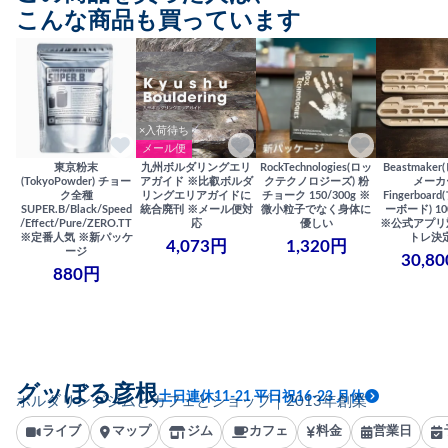
こんな商品も買っています
×入荷待ち
メール便
東京粉末
九州ボルダリングエリ
RockTechnologies(ロッ
Beastmake
(TokyoPowder) チョー
アガイド ※比叡ボルダ
クテクノロジーズ) 粉
メーカ
ク全種
リングエリアガイドに
チョーク 150/300g ※
Fingerboa
SUPER.B/Black/Speed
統合廃刊 ※メール便対
微小粒子でなく身体に
ーボード) 100
/Effect/Pure/ZERO.TT
応
優しい
※公式アプリ
※定番人気 ※新パッケ
トレ決
4,073円
1,320円
ージ
30,8
880円
グッぼる彦根
土日連休11-21 平日祝16-23 月休
ボルダリングジムとカフェとショップ｜2013年創業
ライブ
マップ
ジム
カフェ
料金
営業日