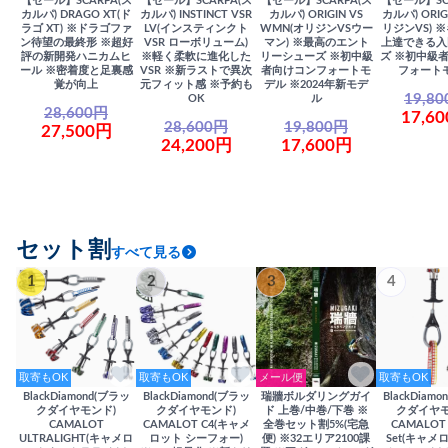
【セール】SCARPA(ス
【セール】SCARPA(ス
【セール】SCARPA(ス
【セール】SC
カルパ) DRAGO XT(ド
カルパ) INSTINCT VSR
カルパ) ORIGIN VS
カルパ) ORIG
ラゴ XT) ※ドラゴファ
LV(インスティンクト
WMN(オリジンVSウー
リジンVS) 
ン待望の最終形 ※超好
VSR ローボリューム)
マン) ※最高のエント
上達できる入
評の新開発ハニカムヒ
※軽く柔軟に進化した
リーシューズ ※初中級
ズ ※初中級
ール ※密着度と足裏感
VSR ※新ラストで異次
者向けコンフォートモ
フォート
覚が向上
元フィット感 ※予約も
デル ※2024年新モデ
19,8
OK
ル
28,600円
17,6
28,600円
19,800円
27,500円
24,200円
17,600円
セット割
すべて見る
1
2
3
4
取寄もOK
取寄もOK
メール便
取寄もOK
BlackDiamond(ブラッ
BlackDiamond(ブラッ
瑞牆ボルダリングガイ
BlackDiam
クダイヤモンド)
クダイヤモンド)
ド 上巻/中巻/下巻 ※
クダイヤモ
CAMALOT
CAMALOT C4(キャメ
全巻セット割5%(宅急
CAMALOT 
ULTRALIGHT(キャメロ
ロット シーフォー)
便) ※32エリア2100課
Set(キャメロ