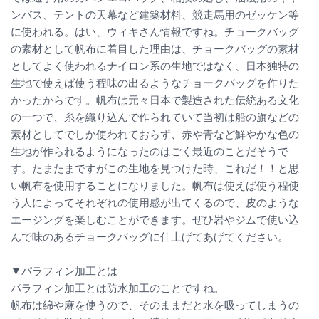
ンバス、テントの天幕など建築材料、競走馬用のゼッケン等
に使われる。はい、ウィキさん情報ですね。チョークバッグ
の素材として帆布に着目した理由は、チョークバッグの素材
としてよく使われるナイロン系の生地ではなく、日本独特の
生地で使えば使う程味の出るようなチョークバッグを作りた
かったからです。帆布は元々日本で製造された伝統ある文化
の一つで、糸を織り込んで作られていて当初は船の旗などの
素材としてでしか使われておらず、赤や青など鮮やかな色の
生地が作られるようになったのはごく最近のことだそうで
す。たまたまですがこの生地を見つけた時、これだ！！と思
い帆布を使用することになりました。帆布は使えば使う程使
う人によってそれぞれの使用感が出てくるので、皮のような
エージングを楽しむことができます。ぜひ岩やジムで使い込
んで味のあるチョークバッグに仕上げてあげてください。
▼パラフィン加工とは
パラフィン加工とは防水加工のことですね。
帆布は綿や麻を使うので、そのままだと水を吸ってしまうの