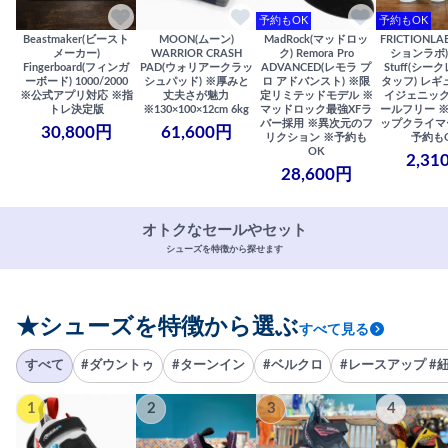
予約もOK
予約もOK
Beastmaker(ビースト
MOON(ムーン)
MadRock(マッドロッ
FRICTIONL
メーカー)
WARRIOR CRASH
ク) Remora Pro
ションラボ) S
Fingerboard(フィンガ
PAD(ウォリアークラッ
ADVANCED(レモラ プ
Stuff(シー
ーボード) 1000/2000
シュパッド) ※厚みと
ロ アドバンスト) ※限
タッフ) レギ
※公式アプリ対応 ※指
丈夫さが魅力
定リミテッドモデル ※
イジェニック
トレ決定版
※130×100×12cm 6kg
マッドロック最強XFラ
ールフリー 
バー採用 ※異次元のフ
ップクライマ
30,800円
61,600円
リクション ※予約も
予約も
OK
2,31
28,600円
オトクなセールやセット
シューズを特徴から探せます
★シューズを特徴から選ぶ
すべて見る
すべて
#ダウントゥ
#ターンイン
#ベルクロ
#レースアップ #
1
2
3
4