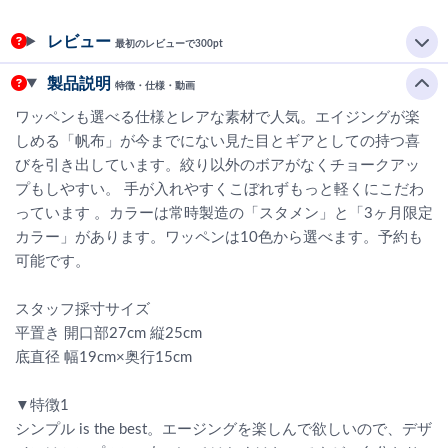
レビュー
最初のレビューで300pt
製品説明
特徴・仕様・動画
ワッペンも選べる仕様とレアな素材で人気。エイジングが楽
しめる「帆布」が今までにない見た目とギアとしての持つ喜
びを引き出しています。絞り以外のボアがなくチョークアッ
プもしやすい。 手が入れやすくこぼれずもっと軽くにこだわ
っています 。カラーは常時製造の「スタメン」と「3ヶ月限定
カラー」があります。ワッペンは10色から選べます。予約も
可能です。
スタッフ採寸サイズ
平置き 開口部27cm 縦25cm
底直径 幅19cm×奥行15cm
▼特徴1
シンプル is the best。エージングを楽しんで欲しいので、デザ