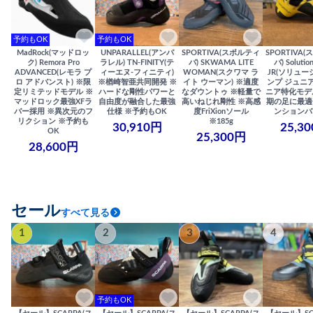
予約もOK
予約もOK
MadRock(マッドロッ
UNPARALLEL(アンパ
SPORTIVA(スポルティ
SPORTIVA
ク) Remora Pro
ラレル) TN-FINITY(テ
バ) SKWAMA LITE
バ) Solutio
ADVANCED(レモラ プ
ィーエヌ-フィニティ)
WOMAN(スクワマ ラ
JR(ソリュー
ロ アドバンスト) ※限
※楢崎智亜共同開発 ※
イト ウーマン) ※適度
ンプ ジュニア
定リミテッドモデル ※
ハードな剛性パワーと
なダウントゥ ※軽量で
ニア特化モデ
マッドロック最強XFラ
自由度が融合した最強
高いねじれ剛性 ※高感
期の足に最適
バー採用 ※異次元のフ
仕様 ※予約もOK
度FriXionソール
ンションバ
リクション ※予約も
※185g
30,910円
25,3
OK
25,300円
28,600円
セール
すべて見る
1
2
3
4
予約もOK