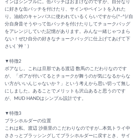
インはシンプルに。缶バッチはおまけなのですが、自分なり
に好きな缶バッチを付けたり、サインやペイントを入れた
り。油絵のキャンバスに使われているくらいですから(^-^)/自
分自身昔そうやって缶バッチを付けたりしてチョークバッグ
をアレンジしていた記憶があります。みんな一緒じゃつまら
ない！ぜひ自分の好きなチョークバッグに仕上げてあげて下
さい( ´艸｀)
▼特徴2
ボアなし。これは旦那である渡辺 数馬のこだわりなのです
が、「ボアが付いてるとチョークが舞うのが気になるからな
い方がいいんじゃないか？」という考えから思い切って無し
にしました。あることでメリットも沢山あると思うのです
が、MUD HANDはシンプル設計です。
▼特徴3
ブラシホルダーの位置
これは私、渡辺 沙亜里のこだわりなのですが…本気トライ中
ささっとブラッシングしてブラシホルダーに戻すとき、サイ