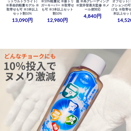
ットウルトラライト)
※10%軽量化 ※新トリ
題 ※再グレーディング
オフセット)
※革命的軽量モデル ※
ガーキーパー ※取寄せ
※室井登喜夫監修 ※メ
クションの可
取寄せも可 ※3本以上
も可 ※3本以上セット
ール便対応
げる ※取寄せ
セット割10%
割10%
本以上セット
4,840円
13,090円
12,980円
14,5