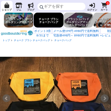
0
ショップ
ジム
ブログ
ログイン
カート
クライミングシューズ
チョーク ブラシ
クラッシュパッド
リードクラ
ボルダリングシューズ
チョークバッグ
ボルダリングマット
ロープクラ
ボルダーパッド
沢登
ポイント3倍
メール便199円 4980円で送料無料
初
8/31まで
宅急便498円～ 8980円で送料無料
+レビュ
トップ
チョーク ブラシ チョークバッグ
チョークバッグ