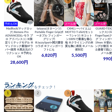
予約もOK
メール便
メール便
MadRock(マッドロッ
tataanz(タターンツ)
CXM(シーバイエム)
GUARD-TE
ク) Remora Pro
Portable Finger Grip(ポ
MOTTO T-shirt(モット
ックス) Cli
ADVANCED(レモラ プ
ータブル フィンガー
ー Tシャツ) ※コット
FingerTap
ロ アドバンスト) ※限
グリップ)
ン100%で最適な着心
グ フィンガー
定リミテッドモデル ※
※JazzySport×関川愛音
地 ※クライミングの本
19mm ※登
マッドロック最強XFラ
コラボ ※フィンガーリ
質を胸に表現 ※メール
ングが復活 
バー採用 ※異次元のフ
フトにも
便対応
士接着で肌に
リクション ※予約も
メール便
6,820円
5,500円
OK
990
28,600円
ランキング
人気上昇中のギアをチェック！
1
2
3
4