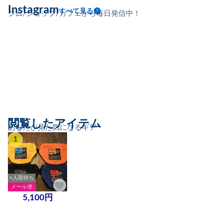
Instagram
すべて見る
ジム/ショップ/カフェから毎日発信中！
閲覧したアイテム
あなたが見た気になるギア
1
×入荷待ち
メール便
5,100円