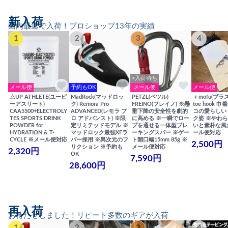
新入荷
国内最速で入荷！プロショップ13年の実績
1
2
3
4
×入荷待ち
メール便
予約もOK
メール便
メール便
△UP ATHLETE(ユーピ
MadRock(マッドロッ
PETZL(ペツル)
＋mofu(プラ
ーアスリート)
ク) Remora Pro
FREINO(フレイノ) ※懸
toe hook 
CAA5500+ELECTROLY
ADVANCED(レモラ プ
垂下降の安全性を劇的
コの愛らしい
TES SPORTS DRINK
ロ アドバンスト) ※限
に高める ※一瞬でロー
ク姿 ※やわ
POWDER for
定リミテッドモデル ※
プを通せる一体型ブレ
いと素朴な風
HYDRATION & T-
マッドロック最強XFラ
ーキングスパー ※ゲー
ール便対応
CYCLE ※メール便対応
バー採用 ※異次元のフ
ト開口幅15mm 85g ※
2,500円
リクション ※予約も
メール便対応
2,320円
OK
7,590円
28,600円
再入荷
お待たせしました！リピート多数のギアが入荷
1
2
3
4