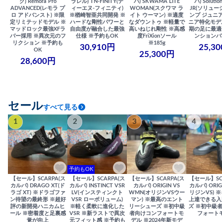
ク) Remora Pro
ラレル) TN-FINITY(テ
バ) SKWAMA LITE
バ) Solutio
ADVANCED(レモラ プ
ィーエヌ-フィニティ)
WOMAN(スクワマ ラ
JR(ソリュー
ロ アドバンスト) ※限
※楢崎智亜共同開発 ※
イト ウーマン) ※適度
ンプ ジュニア
定リミテッドモデル ※
ハードな剛性パワーと
なダウントゥ ※軽量で
ニア特化モデ
マッドロック最強XFラ
自由度が融合した最強
高いねじれ剛性 ※高感
期の足に最適
バー採用 ※異次元のフ
仕様 ※予約もOK
度FriXionソール
ンションバ
リクション ※予約も
※185g
30,910円
25,3
OK
25,300円
28,600円
セール
すべて見る
1
2
3
4
予約もOK
【セール】SCARPA(ス
【セール】SCARPA(ス
【セール】SCARPA(ス
【セール】SC
カルパ) DRAGO XT(ド
カルパ) INSTINCT VSR
カルパ) ORIGIN VS
カルパ) ORIG
ラゴ XT) ※ドラゴファ
LV(インスティンクト
WMN(オリジンVSウー
リジンVS) 
ン待望の最終形 ※超好
VSR ローボリューム)
マン) ※最高のエント
上達できる入
評の新開発ハニカムヒ
※軽く柔軟に進化した
リーシューズ ※初中級
ズ ※初中級
ール ※密着度と足裏感
VSR ※新ラストで異次
者向けコンフォートモ
フォート
覚が向上
元フィット感 ※予約も
デル ※2024年新モデ