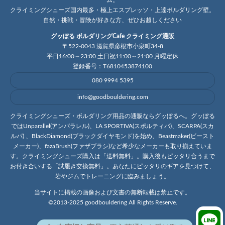
ム。
クライミングシューズ国内最多・極上エスプレッソ・上達ボルダリング壁。
自然・挑戦・冒険が好きな方、ぜひお越しください
グッぼる ボルダリングCafe クライミング通販
〒522-0043 滋賀県彦根市小泉町34-8
平日16:00～23:00 土日祝11:00～21:00 月曜定休
登録番号：T6810453874100
080 9994 5395
info@goodbouldering.com
クライミングシューズ・ボルダリング用品の通販ならグッぼるへ。グッぼる
ではUnparallel(アンパラレル)、LA SPORTIVA(スポルティバ)、SCARPA(スカ
ルパ) 、BlackDiamond(ブラックダイヤモンド)を始め、Beastmaker(ビースト
メーカー)、fazaBrush(ファザブラシ)など希少なメーカーも取り揃えていま
す。クライミングシューズ購入は「送料無料」。購入後もピッタリ合うまで
お付き合いする「試履き交換無料」。あなたにピッタリのギアを見つけて、
岩やジムでトレーニングに臨みましょう。
当サイトに掲載の画像および文書の無断転載は禁止です。
©2013-2025 goodbouldering All Rights Reserve.