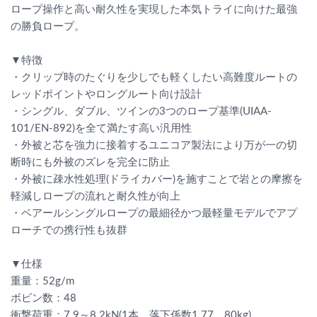
ロープ操作と高い耐久性を実現した本気トライに向けた最強
の勝負ロープ。
▼特徴
・クリップ時のたぐりを少しでも軽くしたい高難度ルートの
レッドポイントやロングルート向け設計
・シングル、ダブル、ツインの3つのロープ基準(UIAA-
101/EN-892)を全て満たす高い汎用性
・外被と芯を強力に接着するユニコア製法により万が一の切
断時にも外被のズレを完全に防止
・外被に疎水性処理(ドライカバー)を施すことで岩との摩擦を
軽減しロープの流れと耐久性が向上
・ベアールシングルロープの最細径かつ最軽量モデルでアプ
ローチでの携行性も抜群
▼仕様
重量：52g/m
ボビン数：48
衝撃荷重：7.9～8.2kN(1本、落下係数1.77、80kg)