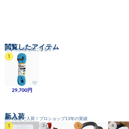
閲覧したアイテム
あなたが見た気になるギア
1
29,700円
新入荷
国内最速で入荷！プロショップ13年の実績
1
2
3
4