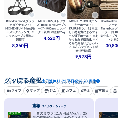
BlackDiamond(ブラッ
METOLIUS(メトリウ
MONKEY-HOLD(モン
Beastmake
クダイヤモンド)
ス) Rope Tarp(ロープタ
キーホールド)
メーカ
MOMENTUM Mens(モ
ープ) ※80mもコンパ
KURUMI(クルミ) ※正
Fingerboa
ーメンタムメンズ) ※
クト収納 ※軽量266g
しい持ち方によるフォ
ーボード) 100
レッグループを簡単に
ーム矯正ホールド ※あ
※公式アプリ
4,620円
調整可
らゆる角で指強化 ※く
トレ決
るみの風合いがかわい
8,360円
30,8
い ※左右マグネット結
合 ※特約店
9,978円
グッぼる彦根
土日連休11-21 平日祝16-23 月休
ボルダリングジムとカフェとショップ｜2013年創業
ライブ
マップ
ジム
カフェ
料金
営業日
速報
ジム カフェ ショップ
☆ブログ
「昔のミウラは1万円台だった」25
年の価格変化から、今のクライミン