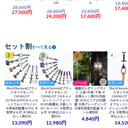
19,8
OK
ル
28,600円
17,6
28,600円
19,800円
27,500円
24,200円
17,600円
セット割
すべて見る
1
2
3
4
取寄もOK
取寄もOK
メール便
取寄もOK
BlackDiamond(ブラッ
BlackDiamond(ブラッ
瑞牆ボルダリングガイ
BlackDiam
クダイヤモンド)
クダイヤモンド)
ド 上巻/中巻/下巻 ※
クダイヤモ
CAMALOT
CAMALOT C4(キャメ
全巻セット割5%(宅急
CAMALOT 
ULTRALIGHT(キャメロ
ロット シーフォー)
便) ※32エリア2100課
Set(キャメロ
ットウルトラライト)
※10%軽量化 ※新トリ
題 ※再グレーディング
オフセット)
※革命的軽量モデル ※
ガーキーパー ※取寄せ
※室井登喜夫監修 ※メ
クションの可
取寄せも可 ※3本以上
も可 ※3本以上セット
ール便対応
げる ※取寄せ
セット割10%
割10%
本以上セット
4,840円
13,090円
12,980円
14,5