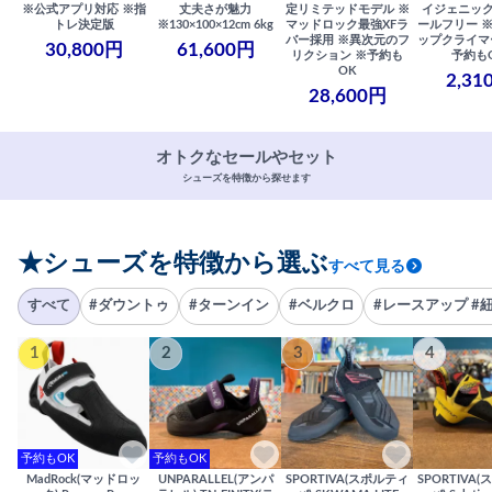
※公式アプリ対応 ※指
丈夫さが魅力
定リミテッドモデル ※
イジェニック
トレ決定版
※130×100×12cm 6kg
マッドロック最強XFラ
ールフリー 
バー採用 ※異次元のフ
ップクライマ
30,800円
61,600円
リクション ※予約も
予約も
OK
2,31
28,600円
オトクなセールやセット
シューズを特徴から探せます
★シューズを特徴から選ぶ
すべて見る
すべて
#ダウントゥ
#ターンイン
#ベルクロ
#レースアップ #
1
2
3
4
予約もOK
予約もOK
MadRock(マッドロッ
UNPARALLEL(アンパ
SPORTIVA(スポルティ
SPORTIVA