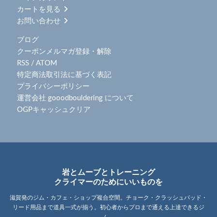
カートを見る
お問い合わせ
ブログ
クーポンメルマガ登録・解除
RSS
/
ATOM
特定商法取引法に基づく表記
プライバシーポリシー
運営会社 gooodbouldering について
OGPキャッシュクリア
岩とムーブとトレーニング
クライマーのためにいいものを
滋賀発のジム・カフェ・ショップ複合空間。チョーク・クラッシュパッド・
リード用品まで道具一式が揃う。初心者からプロまで通える上達できるジ