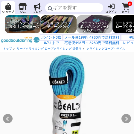
0
ショップ
ジム
ブログ
ログイン
カート
クライミングシューズ
チョーク ブラシ
クラッシュパッド
リードクラ
ボルダリングシューズ
チョークバッグ
ボルダリングマット
ロープクラ
ボルダーパッド
沢登
ポイント3倍
メール便199円 4980円で送料無料
初
8/31まで
宅急便498円～ 8980円で送料無料
+レビュ
トップ
リードクライミング ロープクライミング 沢登り
クライミングロープ・ザイル