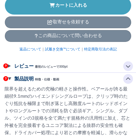
カートに入れる
取寄せを依頼する
この商品について問い合わせる
返品について
｜
試履き交換™について
｜
特定商取引法の表記
レビュー
最初のレビューで300pt
製品説明
特徴・仕様・動画
限界を超えるための究極の軽さと操作性。ベアールが誇る最
細径9.1mmのハイエンドシングルロープは、クリップ時のた
ぐり抵抗を極限まで削ぎ落とし高難度ルートのレッドポイン
トやロングルートでの消耗を防ぐ必須ギア。シングル、ダブ
ル、ツインの3規格を全て満たす規格外の汎用性に加え、芯と
外被を完全接着するユニコア製法による抜群の安全性も確
保。ドライカバー処理により岩との摩擦を軽減し、滑らかな