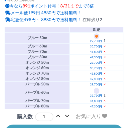
●
-29700- 101440399
今なら
891
ポイント付与！
8/31まで
まで3倍
メール便199円 4980円で送料無料！
宅急便498円～ 8980円で送料無料！
在庫残り2
即納
ブルー 50m
1
29,700円
ブルー 60m
×
35,750円
ブルー 70m
×
41,800円
ブルー 80m
×
47,300円
オレンジ 50m
×
29,700円
オレンジ 60m
×
35,750円
オレンジ 70m
×
41,800円
オレンジ 80m
×
47,300円
パープル 50m
×
29,700円
パープル 60m
1
35,750円
パープル 70m
×
41,800円
パープル 80m
×
47,300円
お気に入り
購入数