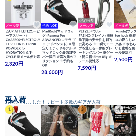
×入荷待ち
メール便
予約もOK
メール便
メール便
△UP ATHLETE(ユーピ
MadRock(マッドロッ
PETZL(ペツル)
＋mofu(プラ
ーアスリート)
ク) Remora Pro
FREINO(フレイノ) ※懸
toe hook 
CAA5500+ELECTROLY
ADVANCED(レモラ プ
垂下降の安全性を劇的
コの愛らしい
TES SPORTS DRINK
ロ アドバンスト) ※限
に高める ※一瞬でロー
ク姿 ※やわ
POWDER for
定リミテッドモデル ※
プを通せる一体型ブレ
いと素朴な風
HYDRATION & T-
マッドロック最強XFラ
ーキングスパー ※ゲー
ール便対応
CYCLE ※メール便対応
バー採用 ※異次元のフ
ト開口幅15mm 85g ※
2,500円
リクション ※予約も
メール便対応
2,320円
OK
7,590円
28,600円
再入荷
お待たせしました！リピート多数のギアが入荷
1
2
3
4