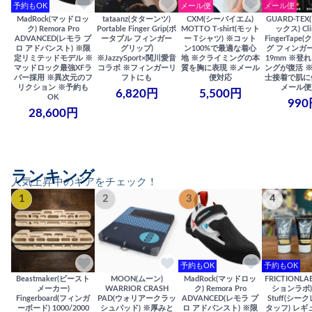
予約もOK
メール便
メール便
MadRock(マッドロッ
tataanz(タターンツ)
CXM(シーバイエム)
GUARD-TE
ク) Remora Pro
Portable Finger Grip(ポ
MOTTO T-shirt(モット
ックス) Cli
ADVANCED(レモラ プ
ータブル フィンガー
ー Tシャツ) ※コット
FingerTap
ロ アドバンスト) ※限
グリップ)
ン100%で最適な着心
グ フィンガー
定リミテッドモデル ※
※JazzySport×関川愛音
地 ※クライミングの本
19mm ※登
マッドロック最強XFラ
コラボ ※フィンガーリ
質を胸に表現 ※メール
ングが復活 
バー採用 ※異次元のフ
フトにも
便対応
士接着で肌に
リクション ※予約も
メール便
6,820円
5,500円
OK
990
28,600円
ランキング
人気上昇中のギアをチェック！
1
2
3
4
予約もOK
予約もOK
Beastmaker(ビースト
MOON(ムーン)
MadRock(マッドロッ
FRICTIONL
メーカー)
WARRIOR CRASH
ク) Remora Pro
ションラボ) S
Fingerboard(フィンガ
PAD(ウォリアークラッ
ADVANCED(レモラ プ
Stuff(シー
ーボード) 1000/2000
シュパッド) ※厚みと
ロ アドバンスト) ※限
タッフ) レギ