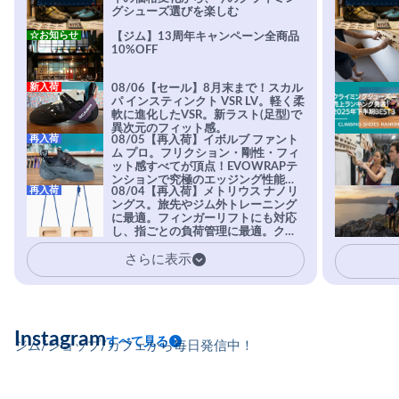
グシューズ選びを楽しむ
☆お知らせ
【ジム】13周年キャンペーン全商品
10%OFF
新入荷
08/06【セール】8月末まで！スカル
パ インスティンクト VSR LV。軽く柔
軟に進化したVSR。新ラスト(足型)で
異次元のフィット感。
再入荷
08/05【再入荷】イボルブ ファント
ム プロ。フリクション・剛性・フィ
ット感すべてが頂点！EVOWRAPテ
ンションで究極のエッジング性能を
再入荷
08/04【再入荷】メトリウス ナノリ
実現。進化系ラバーEvo-74はTRAX
ングス。旅先やジム外トレーニング
を凌駕する粘着力で極小ホールドに
に最適。フィンガーリフトにも対応
安心感。
し、指ごとの負荷管理に最適。クラ
イマーの指を本気で鍛えるギア。
さらに表示
Instagram
すべて見る
ジム/ショップ/カフェから毎日発信中！