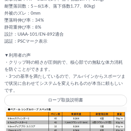
耐墜落回数：5～6(1本、落下係数1.77、80kg)
外被のズレ：0mm
墜落時伸び率：34%
静荷重伸び率：8%
設計：UIAA-101/EN-892適合
認証：PSCマーク表示
▼利用者の声
・クリップ時の軽さが圧倒的で、核心部での無駄な体力消耗
を防ぐことができます。
・3つの基準を満たしているので、アルパインからスポーツま
で状況に合わせてシステムを変えられるのが本当に頼もしい
です。
ロープ取扱説明書