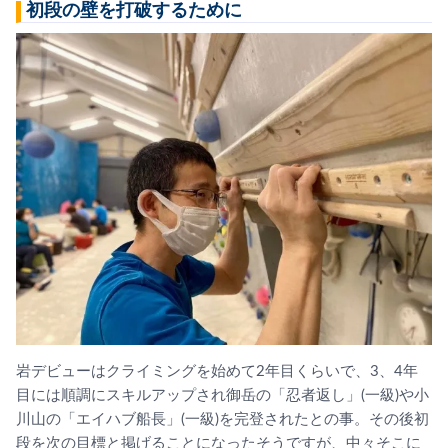
初段の壁を打破するために
岩デビューはクライミングを始めて2年目くらいで、3、4年
目に
は順調にスキルアップされ御岳の「忍者返し」(一級)や小
川山の
「エイハブ船長」(一級)を完登されたとの事。
その後初
段を次の目標と掲げることになったそうですが、
中々そこに