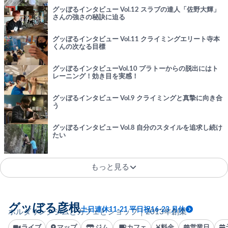
グッぼるインタビュー Vol.12 スラブの達人「佐野大輝」
さんの強さの秘訣に迫る
グッぼるインタビュー Vol.11 クライミングエリート寺本
くんの次なる目標
グッぼるインタビューVol.10 プラトーからの脱出にはト
レーニング！効き目を実感！
グッぼるインタビュー Vol.9 クライミングと真摯に向き合
う
グッぼるインタビュー Vol.8 自分のスタイルを追求し続け
たい
もっと見る
グッぼる彦根
土日連休11-21 平日祝16-23 月休
ボルダリングジムとカフェとショップ｜2013年創業
ライブ
マップ
ジム
カフェ
料金
営業日