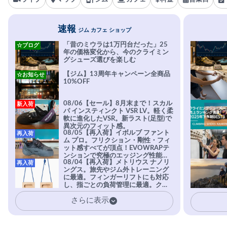
速報
ジム カフェ ショップ
「昔のミウラは1万円台だった」25
☆ブログ
年の価格変化から、今のクライミン
グシューズ選びを楽しむ
【ジム】13周年キャンペーン全商品
☆お知らせ
10%OFF
08/06【セール】8月末まで！スカル
新入荷
パ インスティンクト VSR LV。軽く柔
軟に進化したVSR。新ラスト(足型)で
異次元のフィット感。
08/05【再入荷】イボルブ ファント
再入荷
ム プロ。フリクション・剛性・フィ
ット感すべてが頂点！EVOWRAPテ
ンションで究極のエッジング性能を
08/04【再入荷】メトリウス ナノリ
再入荷
実現。進化系ラバーEvo-74はTRAX
ングス。旅先やジム外トレーニング
を凌駕する粘着力で極小ホールドに
に最適。フィンガーリフトにも対応
安心感。
し、指ごとの負荷管理に最適。クラ
イマーの指を本気で鍛えるギア。
さらに表示