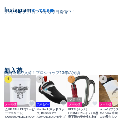
Instagram
すべて見る
ジム/ショップ/カフェから毎日発信中！
新入荷
国内最速で入荷！プロショップ13年の実績
1
2
3
4
×入荷待ち
メール便
予約もOK
メール便
メール便
△UP ATHLETE(ユーピ
MadRock(マッドロッ
PETZL(ペツル)
＋mofu(プラ
ーアスリート)
ク) Remora Pro
FREINO(フレイノ) ※懸
toe hook 
CAA5500+ELECTROLY
ADVANCED(レモラ プ
垂下降の安全性を劇的
コの愛らしい