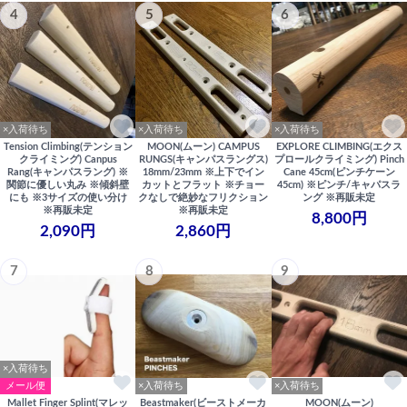
4
5
6
×入荷待ち
×入荷待ち
×入荷待ち
Tension Climbing(テンション
MOON(ムーン) CAMPUS
EXPLORE CLIMBING(エクス
クライミング) Canpus
RUNGS(キャンパスラングス)
プロールクライミング) Pinch
Rang(キャンパスラング) ※
18mm/23mm ※上下でイン
Cane 45cm(ピンチケーン
関節に優しい丸み ※傾斜壁
カットとフラット ※チョー
45cm) ※ピンチ/キャパスラ
にも ※3サイズの使い分け
クなしで絶妙なフリクション
ング ※再販未定
※再販未定
※再販未定
8,800円
2,090円
2,860円
7
8
9
×入荷待ち
メール便
×入荷待ち
×入荷待ち
Mallet Finger Splint(マレッ
Beastmaker(ビーストメーカ
MOON(ムーン)