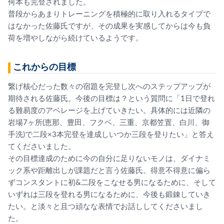
何本も完登されました。
普段からあまりトレーニングを積極的に取り入れるタイプで
はなか
った佐藤氏ですが、
その成果を実感してからは今も負
荷を増やしながら続けているよう
です。
これからの目標
繋げ核心だった数々の宿題を完登し次へのステップアップが
期待さ
れる佐藤氏。今後の目標は？という質問に「1日で登れ
る難易度の
アベレージを上げていきたい。具体的には近隣の
岩場7ヶ所(恵那
、豊田、フクベ、三重、京都笠置、白川、御
手洗)で二段×3本完
登を達成しいつか三段を登りたい」と答え
てくださいました。
その目標達成のために今の自分に足りないモノは、
ダイナミ
ック系や距離出しが課題だと言う佐藤氏。
得意不得意に偏ら
ずコンスタントに初&二段をこなせる男になるた
めに、そして
いずれは三段を登れる男になるために、
今後も鍛錬していき
たい。
と淡々と且つ頑なな表情でお話ししてくださいまし
た。