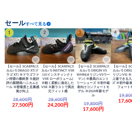
セール
すべて見る
1
2
3
4
【セール】SCARPA(ス
【セール】SCARPA(ス
【セール】SCARPA(ス
【セール】SC
カルパ) DRAGO XT(ド
カルパ) INSTINCT VSR
カルパ) ORIGIN VS
カルパ) ORIG
ラゴ XT) ※ドラゴファ
LV(インスティンクト
WMN(オリジンVSウー
リジンVS) 
ン待望の最終形 ※超好
VSR ローボリューム)
マン) ※最高のエント
上達できる入
評の新開発ハニカムヒ
※軽く柔軟に進化した
リーシューズ ※初中級
ズ ※初中級
ール ※密着度と足裏感
VSR ※新ラストで異次
者向けコンフォートモ
フォート
覚が向上
元フィット感
デル ※2024年新モデ
19,8
ル
28,600円
28,600円
17,6
19,800円
27,500円
24,200円
17,600円