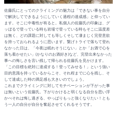
佐藤氏にとってのクライミングの魅力は「
できない事を自分
で解決してできるようにしていく過程の達成感」
と仰ってい
ます。そこに中毒性が有ると。
私個人の佐藤氏の印象は、
グ
ッぼるで登っている時も岩場で登っている時もそこに温度差
は無
く、
どの課題に対しても等しくそして凄まじく完登意欲
を持っておられ
るように思います。繋げトライで落ちて登れ
なかった日は、「
今夜は眠れそうにない」とか「お酒で心を
落ち着かせたい」(かなりのお酒好き)など、
完登出来なかった
事への悔しさを言い残して帰られる佐藤氏を見か
けます。
「この目標を絶対に達成する！登ってみせる！」
という強い
目的意識を持っているからこそ、
それ程までに心を残し、
そ
して達成した時の満足感も大きいのでしょう。
これまでクライミングに対してモチベーションが下がった事
は無い
という佐藤氏。
下がりかけると弱くなる自分を思い浮
かべそれは悔し過ぎる、
やっぱりもっと強くなりたい！
とも
う一人の自分が自分を奮起させてくれるそうです。