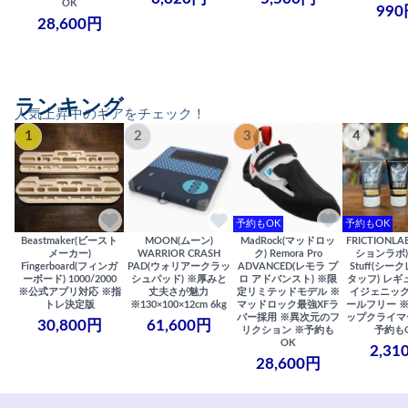
OK
990
28,600円
ランキング
人気上昇中のギアをチェック！
1
2
3
4
予約もOK
予約もOK
Beastmaker(ビースト
MOON(ムーン)
MadRock(マッドロッ
FRICTIONL
メーカー)
WARRIOR CRASH
ク) Remora Pro
ションラボ) S
Fingerboard(フィンガ
PAD(ウォリアークラッ
ADVANCED(レモラ プ
Stuff(シー
ーボード) 1000/2000
シュパッド) ※厚みと
ロ アドバンスト) ※限
タッフ) レギ
※公式アプリ対応 ※指
丈夫さが魅力
定リミテッドモデル ※
イジェニック
トレ決定版
※130×100×12cm 6kg
マッドロック最強XFラ
ールフリー 
バー採用 ※異次元のフ
ップクライマ
30,800円
61,600円
リクション ※予約も
予約も
OK
2,31
28,600円