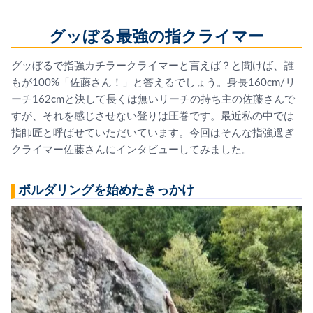
グッぼる最強の指クライマー
グッぼるで指強カチラークライマーと言えば？と聞けば、誰
もが1
00%「佐藤さん！」と答えるでしょう。身長160cm/リ
ーチ
162cmと決して長くは無いリーチの持ち主の佐藤さんで
すが、
それを感じさせない登りは圧巻です。
最近私の中では
指師匠と呼ばせていただいています。
今回はそんな指強過ぎ
クライマー佐藤さんにインタビューしてみま
した。
ボルダリングを始めたきっかけ