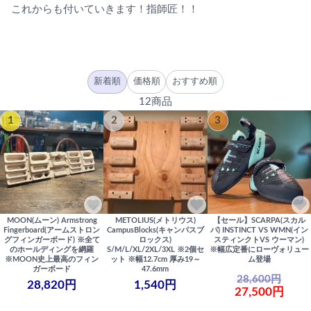
これからも付いていきます！指師匠！！
新着順
価格順
おすすめ順
12商品
1
2
3
MOON(ムーン) Armstrong
METOLIUS(メトリウス)
【セール】SCARPA(スカル
Fingerboard(アームストロン
CampusBlocks(キャンパスブ
パ) INSTINCT VS WMN(イン
グフィンガーボード) ※全て
ロックス)
スティンクトVS ウーマン)
のホールディングを網羅
S/M/L/XL/2XL/3XL ※2個セ
※幅広定番にローヴォリュー
※MOON史上最高のフィン
ット ※幅12.7cm 厚み19～
ム登場
ガーボード
47.6mm
28,600円
28,820円
1,540円
27,500円