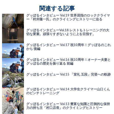
関連する記事
グッぼるインタビュー Vol.19 世界屈指のロッククライマ
ー「村井隆一氏」のクライミングヒストリーに迫る
グッぼるインタビューVol.18 レストもトレーニングの大
切な要素。頑張りすぎないように上を目指す。
グッぼるインタビュー Vol.17 祝10周年！グッぼるのこれ
から 後編
グッぼるインタビュー Vol.16 祝10周年！オーナー夫妻と
グッぼるの歴史を振り返る 前編
グッぼるインタビュー Vol.15 「室礼 五段」完登への軌跡
グッぼるインタビュー Vol.14 大学生クライマー山口くん
のピンチトレーニング
グッぼるインタビュー Vol.13 豊富な知識と圧倒的な保持
力の持ち主「村口店長」のクライミングヒストリー