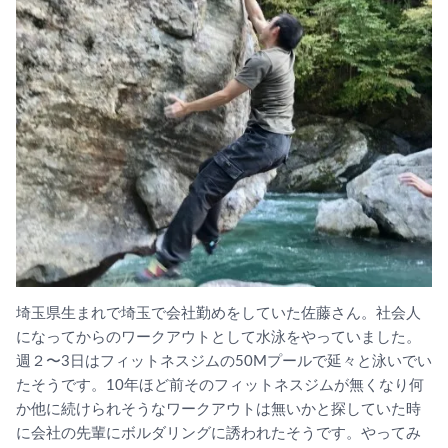
埼玉県生まれで埼玉で会社勤めをしていた佐藤さん。
社会人
になってからのワークアウトとして水泳をやっていました。
週２〜3日はフィットネスジムの50Mプールで延々と泳いでい
た
そうです。10年ほど前そのフィットネスジムが無くなり何
か他に
続けられそうなワークアウトは無いかと探していた時
に会社の先輩
にボルダリングに誘われたそうです。
やってみ