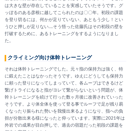
は大きな壁が存在していることを実感していたそうです
。グ
ッぼるのある彦根に越してこられたのは〇〇年。
初段の課題
を登り切るには、何かが足りていない、あともう少し！
とい
うひと押しが足りない….そう悟った佐藤氏はその初段の壁を
打破するために、あるトレーニングをするようになりまし
た。
クライミング向け体幹トレーニング
それは体幹トレーニングでした。元々指の保持力は強く、
特
に鍛えたことはなかったそうです。
ゆえにどうしても保持力
に頼った登りになってしまっていて、
各ムーブはできるけど
繋げトライになると指がヨレて繋がらないと
いう問題が、
体
幹トレーニングを続けて行った数ヶ月後に改善されていった
そう
です。
より体全体を使って登る事でルーフで足が残り易
くなったり振られ
た勢いを我慢出来るようになり、
指への負
担が分散出来る様になったと仰っています。実際に202
1年は
外岩での成果が目白押しで、
過去の宿題だった初段の課題を