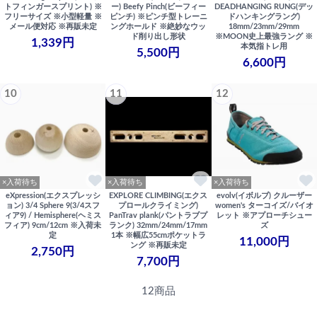
トフィンガースプリント) ※
ー) Beefy Pinch(ビーフィー
DEADHANGING RUNG(デッ
フリーサイズ ※小型軽量 ※
ピンチ) ※ピンチ型トレーニ
ドハンキングラング)
メール便対応 ※再販未定
ングホールド ※絶妙なウッ
18mm/23mm/29mm
ド削り出し形状
※MOON史上最強ラング ※
1,339円
本気指トレ用
5,500円
6,600円
10
11
12
×入荷待ち
×入荷待ち
×入荷待ち
eXpression(エクスプレッシ
EXPLORE CLIMBING(エクス
evolv(イボルブ) クルーザー
ョン) 3/4 Sphere 9(3/4スフ
プロールクライミング)
women's ターコイズ/バイオ
ィア9) / Hemisphere(ヘミス
PanTrav plank(パントラブプ
レット ※アプローチシュー
フィア) 9cm/12cm ※入荷未
ランク) 32mm/24mm/17mm
ズ
定
1本 ※幅広55cmポケットラ
11,000円
ング ※再販未定
2,750円
7,700円
12商品