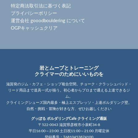
特定商法取引法に基づく表記
プライバシーポリシー
運営会社 gooodbouldering について
OGPキャッシュクリア
岩とムーブとトレーニング
クライマーのためにいいものを
滋賀発のジム・カフェ・ショップ複合空間。チョーク・クラッシュパッド・
リード用品まで道具一式が揃う。初心者からプロまで通える上達できるジ
ム。
クライミングシューズ国内最多・極上エスプレッソ・上達ボルダリング壁。
自然・挑戦・冒険が好きな方、ぜひお越しください
グッぼる ボルダリングCafe クライミング通販
〒522-0043 滋賀県彦根市小泉町34-8
平日16:00～23:00 土日祝11:00～21:00 月曜定休
登録番号：T6810453874100