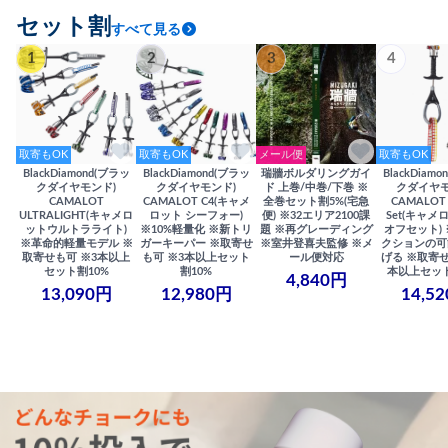
セット割
すべて見る
1
2
3
4
取寄もOK
取寄もOK
メール便
取寄もOK
BlackDiamond(ブラッ
BlackDiamond(ブラッ
瑞牆ボルダリングガイ
BlackDiam
クダイヤモンド)
クダイヤモンド)
ド 上巻/中巻/下巻 ※
クダイヤモ
CAMALOT
CAMALOT C4(キャメ
全巻セット割5%(宅急
CAMALOT 
ULTRALIGHT(キャメロ
ロット シーフォー)
便) ※32エリア2100課
Set(キャメロ
ットウルトラライト)
※10%軽量化 ※新トリ
題 ※再グレーディング
オフセット)
※革命的軽量モデル ※
ガーキーパー ※取寄せ
※室井登喜夫監修 ※メ
クションの可
取寄せも可 ※3本以上
も可 ※3本以上セット
ール便対応
げる ※取寄せ
セット割10%
割10%
本以上セット
4,840円
13,090円
12,980円
14,5