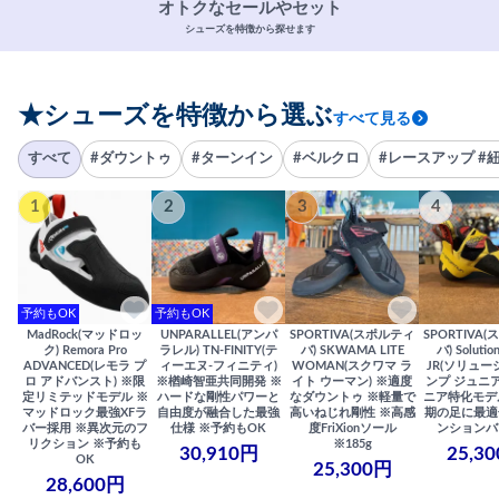
オトクなセールやセット
シューズを特徴から探せます
★シューズを特徴から選ぶ
すべて見る
すべて
#ダウントゥ
#ターンイン
#ベルクロ
#レースアップ #
1
2
3
4
予約もOK
予約もOK
MadRock(マッドロッ
UNPARALLEL(アンパ
SPORTIVA(スポルティ
SPORTIVA
ク) Remora Pro
ラレル) TN-FINITY(テ
バ) SKWAMA LITE
バ) Solutio
ADVANCED(レモラ プ
ィーエヌ-フィニティ)
WOMAN(スクワマ ラ
JR(ソリュー
ロ アドバンスト) ※限
※楢崎智亜共同開発 ※
イト ウーマン) ※適度
ンプ ジュニア
定リミテッドモデル ※
ハードな剛性パワーと
なダウントゥ ※軽量で
ニア特化モデ
マッドロック最強XFラ
自由度が融合した最強
高いねじれ剛性 ※高感
期の足に最適
バー採用 ※異次元のフ
仕様 ※予約もOK
度FriXionソール
ンションバ
リクション ※予約も
※185g
30,910円
25,3
OK
25,300円
28,600円