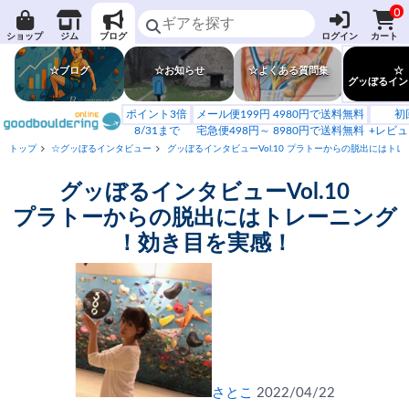
0
ショップ
ジム
ブログ
ログイン
カート
☆ブログ
☆お知らせ
☆よくある質問集
☆
グッぼるイン
ポイント3倍
メール便199円 4980円で送料無料
初
8/31まで
宅急便498円～ 8980円で送料無料
+レビュ
トップ
☆グッぼるインタビュー
グッぼるインタビューVol.10 プラトーからの脱出にはト
グッぼるインタビューVol.10
プラトーからの脱出にはトレーニング
！効き目を実感！
さとこ
2022/04/22