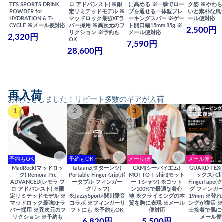
TES SPORTS DRINK
ロ アドバンスト) ※限
に高める ※一瞬でロー
ク姿 ※やわ
POWDER for
定リミテッドモデル ※
プを通せる一体型ブレ
いと素朴な風
HYDRATION & T-
マッドロック最強XFラ
ーキングスパー ※ゲー
ール便対応
CYCLE ※メール便対応
バー採用 ※異次元のフ
ト開口幅15mm 85g ※
2,500円
リクション ※予約も
メール便対応
2,320円
OK
7,590円
28,600円
再入荷
お待たせしました！リピート多数のギアが入荷
1
2
3
4
予約もOK
予約もOK
メール便
メール便
MadRock(マッドロッ
tataanz(タターンツ)
CXM(シーバイエム)
GUARD-TE
ク) Remora Pro
Portable Finger Grip(ポ
MOTTO T-shirt(モット
ックス) Cli
ADVANCED(レモラ プ
ータブル フィンガー
ー Tシャツ) ※コット
FingerTap
ロ アドバンスト) ※限
グリップ)
ン100%で最適な着心
グ フィンガー
定リミテッドモデル ※
※JazzySport×関川愛音
地 ※クライミングの本
19mm ※登
マッドロック最強XFラ
コラボ ※フィンガーリ
質を胸に表現 ※メール
ングが復活 
バー採用 ※異次元のフ
フトにも ※予約もOK
便対応
士接着で肌に
リクション ※予約も
メール便
6,820円
5,500円