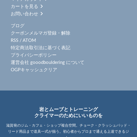
カートを見る
お問い合わせ
ブログ
クーポンメルマガ登録・解除
RSS
/
ATOM
特定商法取引法に基づく表記
プライバシーポリシー
運営会社 gooodbouldering について
OGPキャッシュクリア
岩とムーブとトレーニング
クライマーのためにいいものを
滋賀発のジム・カフェ・ショップ複合空間。チョーク・クラッシュパッド・
リード用品まで道具一式が揃う。初心者からプロまで通える上達できるジ