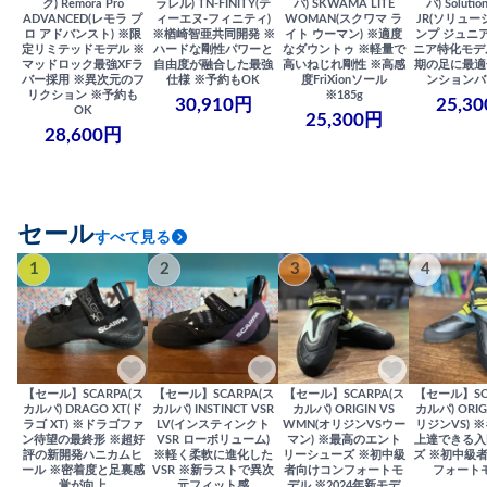
ク) Remora Pro
ラレル) TN-FINITY(テ
バ) SKWAMA LITE
バ) Solutio
ADVANCED(レモラ プ
ィーエヌ-フィニティ)
WOMAN(スクワマ ラ
JR(ソリュー
ロ アドバンスト) ※限
※楢崎智亜共同開発 ※
イト ウーマン) ※適度
ンプ ジュニア
定リミテッドモデル ※
ハードな剛性パワーと
なダウントゥ ※軽量で
ニア特化モデ
マッドロック最強XFラ
自由度が融合した最強
高いねじれ剛性 ※高感
期の足に最適
バー採用 ※異次元のフ
仕様 ※予約もOK
度FriXionソール
ンションバ
リクション ※予約も
※185g
30,910円
25,3
OK
25,300円
28,600円
セール
すべて見る
1
2
3
4
【セール】SCARPA(ス
【セール】SCARPA(ス
【セール】SCARPA(ス
【セール】SC
カルパ) DRAGO XT(ド
カルパ) INSTINCT VSR
カルパ) ORIGIN VS
カルパ) ORIG
ラゴ XT) ※ドラゴファ
LV(インスティンクト
WMN(オリジンVSウー
リジンVS) 
ン待望の最終形 ※超好
VSR ローボリューム)
マン) ※最高のエント
上達できる入
評の新開発ハニカムヒ
※軽く柔軟に進化した
リーシューズ ※初中級
ズ ※初中級
ール ※密着度と足裏感
VSR ※新ラストで異次
者向けコンフォートモ
フォート
覚が向上
元フィット感
デル ※2024年新モデ