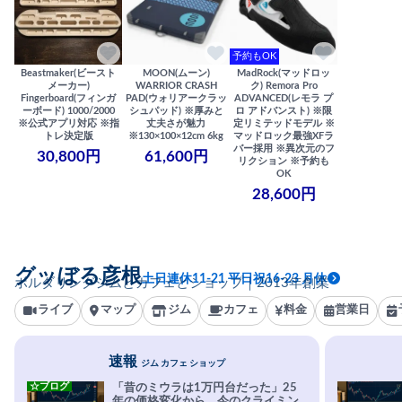
予約もOK
Beastmaker(ビースト
MOON(ムーン)
MadRock(マッドロッ
メーカー)
WARRIOR CRASH
ク) Remora Pro
Fingerboard(フィンガ
PAD(ウォリアークラッ
ADVANCED(レモラ プ
ーボード) 1000/2000
シュパッド) ※厚みと
ロ アドバンスト) ※限
※公式アプリ対応 ※指
丈夫さが魅力
定リミテッドモデル ※
トレ決定版
※130×100×12cm 6kg
マッドロック最強XFラ
バー採用 ※異次元のフ
30,800円
61,600円
リクション ※予約も
OK
28,600円
グッぼる彦根
土日連休11-21 平日祝16-23 月休
ボルダリングジムとカフェとショップ｜2013年創業
ライブ
マップ
ジム
カフェ
料金
営業日
速報
ジム カフェ ショップ
☆ブログ
「昔のミウラは1万円台だった」25
年の価格変化から、今のクライミン