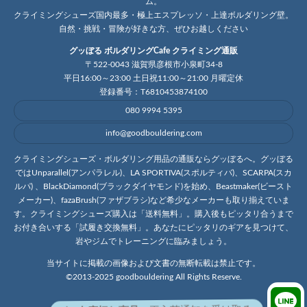
ム。
クライミングシューズ国内最多・極上エスプレッソ・上達ボルダリング壁。
自然・挑戦・冒険が好きな方、ぜひお越しください
グッぼる ボルダリングCafe クライミング通販
〒522-0043 滋賀県彦根市小泉町34-8
平日16:00～23:00 土日祝11:00～21:00 月曜定休
登録番号：T6810453874100
080 9994 5395
info@goodbouldering.com
クライミングシューズ・ボルダリング用品の通販ならグッぼるへ。グッぼる
ではUnparallel(アンパラレル)、LA SPORTIVA(スポルティバ)、SCARPA(スカ
ルパ) 、BlackDiamond(ブラックダイヤモンド)を始め、Beastmaker(ビースト
メーカー)、fazaBrush(ファザブラシ)など希少なメーカーも取り揃えていま
す。クライミングシューズ購入は「送料無料」。購入後もピッタリ合うまで
お付き合いする「試履き交換無料」。あなたにピッタリのギアを見つけて、
岩やジムでトレーニングに臨みましょう。
当サイトに掲載の画像および文書の無断転載は禁止です。
©2013-2025 goodbouldering All Rights Reserve.