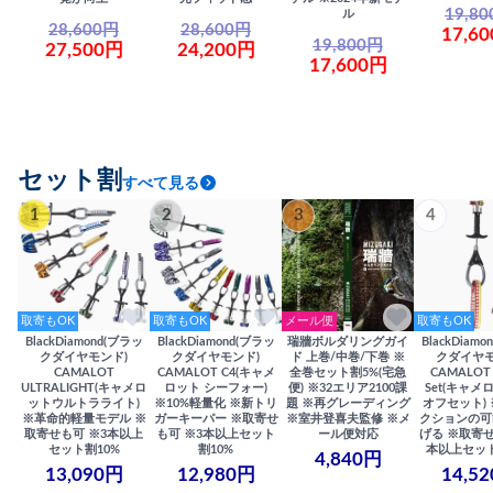
19,8
ル
28,600円
28,600円
17,6
19,800円
27,500円
24,200円
17,600円
セット割
すべて見る
1
2
3
4
取寄もOK
取寄もOK
メール便
取寄もOK
BlackDiamond(ブラッ
BlackDiamond(ブラッ
瑞牆ボルダリングガイ
BlackDiam
クダイヤモンド)
クダイヤモンド)
ド 上巻/中巻/下巻 ※
クダイヤモ
CAMALOT
CAMALOT C4(キャメ
全巻セット割5%(宅急
CAMALOT 
ULTRALIGHT(キャメロ
ロット シーフォー)
便) ※32エリア2100課
Set(キャメロ
ットウルトラライト)
※10%軽量化 ※新トリ
題 ※再グレーディング
オフセット)
※革命的軽量モデル ※
ガーキーパー ※取寄せ
※室井登喜夫監修 ※メ
クションの可
取寄せも可 ※3本以上
も可 ※3本以上セット
ール便対応
げる ※取寄せ
セット割10%
割10%
本以上セット
4,840円
13,090円
12,980円
14,5