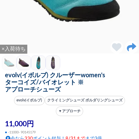
×入荷待ち
evolv(イボルブ) クルーザーwomen's
ターコイズ/バイオレット ※
アプローチシューズ
evolv(イボルブ)
クライミングシューズ ボルダリングシューズ
▼アプローチ
11,000円
●
-11000- 90145179
今なら
330
ポイント付与！
8/31まで
まで3倍