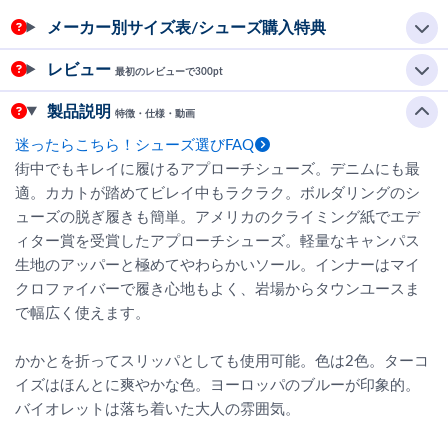
メーカー別サイズ表/シューズ購入特典
レビュー
最初のレビューで300pt
製品説明
特徴・仕様・動画
迷ったらこちら！シューズ選びFAQ
街中でもキレイに履けるアプローチシューズ。デニムにも最
適。カカトが踏めてビレイ中もラクラク。ボルダリングのシ
ューズの脱ぎ履きも簡単。アメリカのクライミング紙でエデ
ィター賞を受賞したアプローチシューズ。軽量なキャンパス
生地のアッパーと極めてやわらかいソール。インナーはマイ
クロファイバーで履き心地もよく、岩場からタウンユースま
で幅広く使えます。
かかとを折ってスリッパとしても使用可能。色は2色。ターコ
イズはほんとに爽やかな色。ヨーロッパのブルーが印象的。
バイオレットは落ち着いた大人の雰囲気。