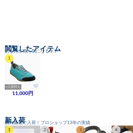
閲覧したアイテム
あなたが見た気になるギア
1
×入荷待ち
11,000円
新入荷
国内最速で入荷！プロショップ13年の実績
1
2
3
4