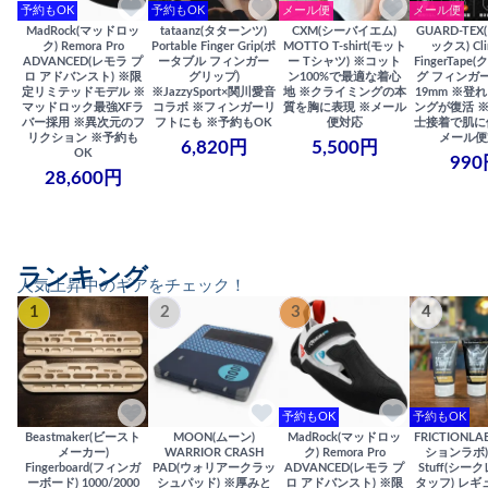
予約もOK
予約もOK
メール便
メール便
MadRock(マッドロッ
tataanz(タターンツ)
CXM(シーバイエム)
GUARD-TE
ク) Remora Pro
Portable Finger Grip(ポ
MOTTO T-shirt(モット
ックス) Cli
ADVANCED(レモラ プ
ータブル フィンガー
ー Tシャツ) ※コット
FingerTap
ロ アドバンスト) ※限
グリップ)
ン100%で最適な着心
グ フィンガー
定リミテッドモデル ※
※JazzySport×関川愛音
地 ※クライミングの本
19mm ※登
マッドロック最強XFラ
コラボ ※フィンガーリ
質を胸に表現 ※メール
ングが復活 
バー採用 ※異次元のフ
フトにも ※予約もOK
便対応
士接着で肌に
リクション ※予約も
メール便
6,820円
5,500円
OK
990
28,600円
ランキング
人気上昇中のギアをチェック！
1
2
3
4
予約もOK
予約もOK
Beastmaker(ビースト
MOON(ムーン)
MadRock(マッドロッ
FRICTIONL
メーカー)
WARRIOR CRASH
ク) Remora Pro
ションラボ) S
Fingerboard(フィンガ
PAD(ウォリアークラッ
ADVANCED(レモラ プ
Stuff(シー
ーボード) 1000/2000
シュパッド) ※厚みと
ロ アドバンスト) ※限
タッフ) レギ