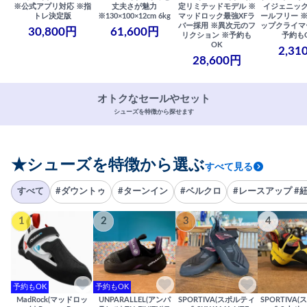
※公式アプリ対応 ※指
丈夫さが魅力
定リミテッドモデル ※
イジェニック
トレ決定版
※130×100×12cm 6kg
マッドロック最強XFラ
ールフリー 
バー採用 ※異次元のフ
ップクライマ
30,800円
61,600円
リクション ※予約も
予約も
OK
2,31
28,600円
オトクなセールやセット
シューズを特徴から探せます
★シューズを特徴から選ぶ
すべて見る
すべて
#ダウントゥ
#ターンイン
#ベルクロ
#レースアップ #
1
2
3
4
予約もOK
予約もOK
MadRock(マッドロッ
UNPARALLEL(アンパ
SPORTIVA(スポルティ
SPORTIVA