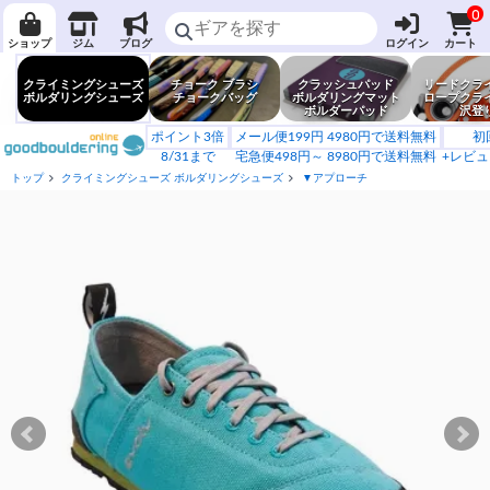
0
ショップ
ジム
ブログ
ログイン
カート
クライミングシューズ
チョーク ブラシ
クラッシュパッド
リードクラ
ボルダリングシューズ
チョークバッグ
ボルダリングマット
ロープクラ
ボルダーパッド
沢登
ポイント3倍
メール便199円 4980円で送料無料
初
8/31まで
宅急便498円～ 8980円で送料無料
+レビュ
トップ
クライミングシューズ ボルダリングシューズ
▼アプローチ