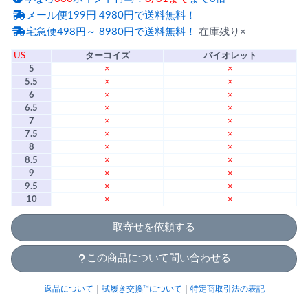
メール便199円 4980円で送料無料！
宅急便498円～ 8980円で送料無料！
在庫残り×
US
ターコイズ
バイオレット
5
×
×
5.5
×
×
6
×
×
6.5
×
×
7
×
×
7.5
×
×
8
×
×
8.5
×
×
9
×
×
9.5
×
×
10
×
×
取寄せを依頼する
この商品について問い合わせる
返品について
｜
試履き交換™について
｜
特定商取引法の表記