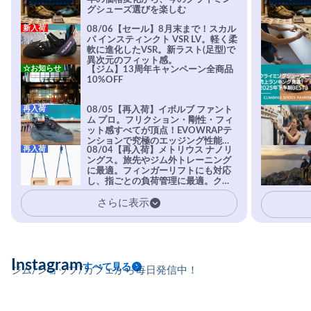
グシューズ選びを楽しむ
新入荷
08/06【セール】8月末まで！スカル
パ インスティンクト VSR LV。軽く柔
軟に進化したVSR。新ラスト(足型)で
異次元のフィット感。
☆お知らせ
【ジム】13周年キャンペーン全商品
10%OFF
再入荷
08/05【再入荷】イボルブ ファント
ム プロ。フリクション・剛性・フィ
ット感すべてが頂点！EVOWRAPテ
ンションで究極のエッジング性能を
再入荷
08/04【再入荷】メトリウス ナノリ
実現。進化系ラバーEvo-74はTRAX
ングス。旅先やジム外トレーニング
を凌駕する粘着力で極小ホールドに
に最適。フィンガーリフトにも対応
安心感。
し、指ごとの負荷管理に最適。クラ
イマーの指を本気で鍛えるギア。
さらに表示
Instagram
すべて見る
ジム/ショップ/カフェから毎日発信中！