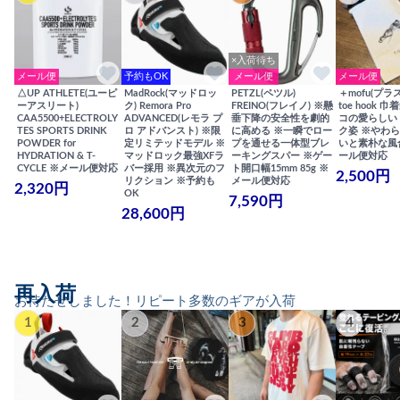
×入荷待ち
メール便
予約もOK
メール便
メール便
△UP ATHLETE(ユーピ
MadRock(マッドロッ
PETZL(ペツル)
＋mofu(プラ
ーアスリート)
ク) Remora Pro
FREINO(フレイノ) ※懸
toe hook 
CAA5500+ELECTROLY
ADVANCED(レモラ プ
垂下降の安全性を劇的
コの愛らしい
TES SPORTS DRINK
ロ アドバンスト) ※限
に高める ※一瞬でロー
ク姿 ※やわ
POWDER for
定リミテッドモデル ※
プを通せる一体型ブレ
いと素朴な風
HYDRATION & T-
マッドロック最強XFラ
ーキングスパー ※ゲー
ール便対応
CYCLE ※メール便対応
バー採用 ※異次元のフ
ト開口幅15mm 85g ※
2,500円
リクション ※予約も
メール便対応
2,320円
OK
7,590円
28,600円
再入荷
お待たせしました！リピート多数のギアが入荷
1
2
3
4