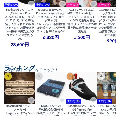
予約もOK
予約もOK
メール便
メール便
MadRock(マッドロッ
tataanz(タターンツ)
CXM(シーバイエム)
GUARD-TE
ク) Remora Pro
Portable Finger Grip(ポ
MOTTO T-shirt(モット
ックス) Cli
ADVANCED(レモラ プ
ータブル フィンガー
ー Tシャツ) ※コット
FingerTap
ロ アドバンスト) ※限
グリップ)
ン100%で最適な着心
グ フィンガー
定リミテッドモデル ※
※JazzySport×関川愛音
地 ※クライミングの本
19mm ※登
マッドロック最強XFラ
コラボ ※フィンガーリ
質を胸に表現 ※メール
ングが復活 
バー採用 ※異次元のフ
フトにも ※予約もOK
便対応
士接着で肌に
リクション ※予約も
メール便
6,820円
5,500円
OK
990
28,600円
ランキング
人気上昇中のギアをチェック！
1
2
3
4
予約もOK
予約もOK
Beastmaker(ビースト
MOON(ムーン)
MadRock(マッドロッ
FRICTIONL
メーカー)
WARRIOR CRASH
ク) Remora Pro
ションラボ) S
Fingerboard(フィンガ
PAD(ウォリアークラッ
ADVANCED(レモラ プ
Stuff(シー