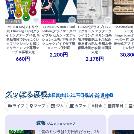
×入荷待ち
メール便
×入荷待ち
METOLIUS(メトリウ
CLIMBER'S BIBLE 2nd
GRASP(グラスプ) ハン
Beastmake
ス) Climbing Tape(クラ
Edition(クライマーズバ
ドクリーム アフターク
メーカ
イミングテープ) 4色 ※
イブル セカンドエディ
ライミング ※リンゴ果
Fingerboa
超粘着性で外れにくい
ション) 上巻/下巻 ※テ
実培養細胞エキス配合
ーボード) 100
※フリクションを感じ
クニックガイド金字塔
※皮膚の赤み 角層水分
※公式アプリ
るクライミング専用テ
※メール便対応
保湿機能が改善 ※再販
トレ決
ープ ※再販未定
未定
2,200円
30,8
660円
2,178円
グッぼる彦根
土日連休11-21 平日祝16-23 月休
ボルダリングジムとカフェとショップ｜2013年創業
ライブ
マップ
ジム
カフェ
料金
営業日
速報
ジム カフェ ショップ
☆ブログ
「昔のミウラは1万円台だった」25