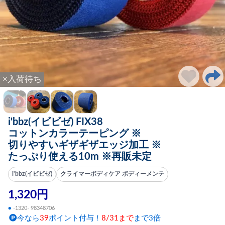
×入荷待ち
i'bbz(イビビゼ) FIX38
コットンカラーテーピング ※
切りやすいギザギザエッジ加工 ※
たっぷり使える10m ※再販未定
i'bbz(イビビゼ)
クライマーボディケア ボディーメンテ
1,320円
●
-1320- 98348706
今なら
39
ポイント付与！
8/31まで
まで3倍