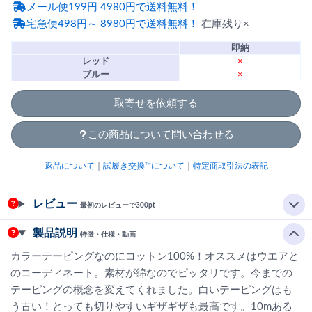
メール便199円 4980円で送料無料！
宅急便498円～ 8980円で送料無料！
在庫残り×
即納
レッド
×
ブルー
×
取寄せを依頼する
この商品について問い合わせる
返品について
｜
試履き交換™について
｜
特定商取引法の表記
レビュー
最初のレビューで300pt
製品説明
特徴・仕様・動画
カラーテーピングなのにコットン100%！オススメはウエアと
のコーディネート。素材が綿なのでピッタリです。今までの
テーピングの概念を変えてくれました。白いテーピングはも
う古い！とっても切りやすいギザギザも最高です。10mある