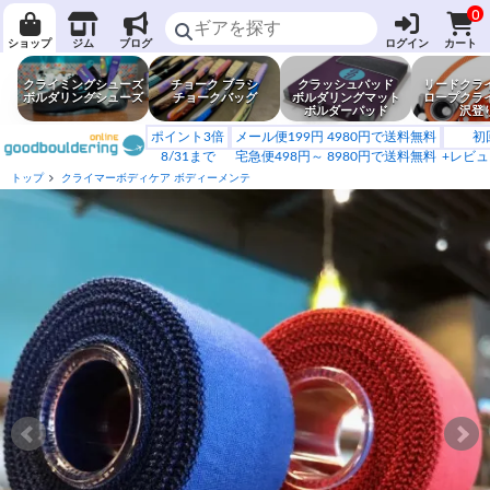
0
ショップ
ジム
ブログ
ログイン
カート
クライミングシューズ
チョーク ブラシ
クラッシュパッド
リードクラ
ボルダリングシューズ
チョークバッグ
ボルダリングマット
ロープクラ
ボルダーパッド
沢登
ポイント3倍
メール便199円 4980円で送料無料
初
8/31まで
宅急便498円～ 8980円で送料無料
+レビュ
トップ
クライマーボディケア ボディーメンテ