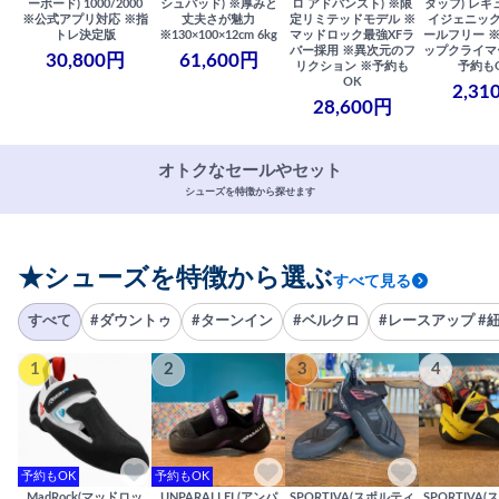
ーボード) 1000/2000
シュパッド) ※厚みと
ロ アドバンスト) ※限
タッフ) レギ
※公式アプリ対応 ※指
丈夫さが魅力
定リミテッドモデル ※
イジェニック
トレ決定版
※130×100×12cm 6kg
マッドロック最強XFラ
ールフリー 
バー採用 ※異次元のフ
ップクライマ
30,800円
61,600円
リクション ※予約も
予約も
OK
2,31
28,600円
オトクなセールやセット
シューズを特徴から探せます
★シューズを特徴から選ぶ
すべて見る
すべて
#ダウントゥ
#ターンイン
#ベルクロ
#レースアップ #
1
2
3
4
予約もOK
予約もOK
MadRock(マッドロッ
UNPARALLEL(アンパ
SPORTIVA(スポルティ
SPORTIVA