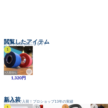
閲覧したアイテム
あなたが見た気になるギア
1
×入荷待ち
1,320円
新入荷
国内最速で入荷！プロショップ13年の実績
1
2
3
4