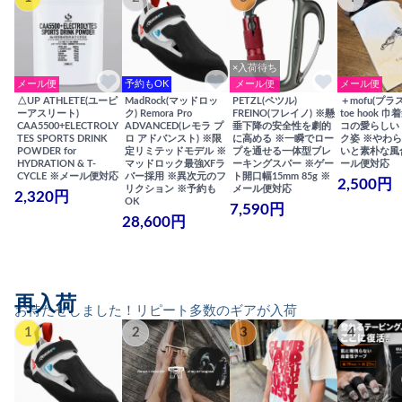
×入荷待ち
メール便
予約もOK
メール便
メール便
△UP ATHLETE(ユーピ
MadRock(マッドロッ
PETZL(ペツル)
＋mofu(プラ
ーアスリート)
ク) Remora Pro
FREINO(フレイノ) ※懸
toe hook 
CAA5500+ELECTROLY
ADVANCED(レモラ プ
垂下降の安全性を劇的
コの愛らしい
TES SPORTS DRINK
ロ アドバンスト) ※限
に高める ※一瞬でロー
ク姿 ※やわ
POWDER for
定リミテッドモデル ※
プを通せる一体型ブレ
いと素朴な風
HYDRATION & T-
マッドロック最強XFラ
ーキングスパー ※ゲー
ール便対応
CYCLE ※メール便対応
バー採用 ※異次元のフ
ト開口幅15mm 85g ※
2,500円
リクション ※予約も
メール便対応
2,320円
OK
7,590円
28,600円
再入荷
お待たせしました！リピート多数のギアが入荷
1
2
3
4