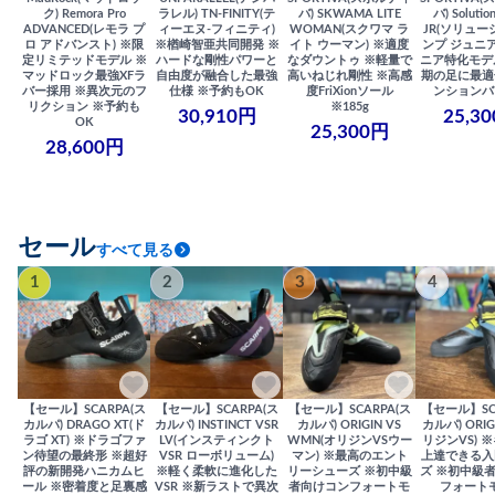
ク) Remora Pro
ラレル) TN-FINITY(テ
バ) SKWAMA LITE
バ) Solutio
ADVANCED(レモラ プ
ィーエヌ-フィニティ)
WOMAN(スクワマ ラ
JR(ソリュー
ロ アドバンスト) ※限
※楢崎智亜共同開発 ※
イト ウーマン) ※適度
ンプ ジュニア
定リミテッドモデル ※
ハードな剛性パワーと
なダウントゥ ※軽量で
ニア特化モデ
マッドロック最強XFラ
自由度が融合した最強
高いねじれ剛性 ※高感
期の足に最適
バー採用 ※異次元のフ
仕様 ※予約もOK
度FriXionソール
ンションバ
リクション ※予約も
※185g
30,910円
25,3
OK
25,300円
28,600円
セール
すべて見る
1
2
3
4
【セール】SCARPA(ス
【セール】SCARPA(ス
【セール】SCARPA(ス
【セール】SC
カルパ) DRAGO XT(ド
カルパ) INSTINCT VSR
カルパ) ORIGIN VS
カルパ) ORIG
ラゴ XT) ※ドラゴファ
LV(インスティンクト
WMN(オリジンVSウー
リジンVS) 
ン待望の最終形 ※超好
VSR ローボリューム)
マン) ※最高のエント
上達できる入
評の新開発ハニカムヒ
※軽く柔軟に進化した
リーシューズ ※初中級
ズ ※初中級
ール ※密着度と足裏感
VSR ※新ラストで異次
者向けコンフォートモ
フォート