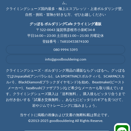
ム。
クライミングシューズ国内最多・極上エスプレッソ・上達ボルダリング壁。
自然・挑戦・冒険が好きな方、ぜひお越しください
グッぼる ボルダリングCafe クライミング通販
〒522-0043 滋賀県彦根市小泉町34-8
平日16:00～23:00 土日祝11:00～21:00 月曜定休
登録番号：T6810453874100
080 9994 5395
info@goodbouldering.com
クライミングシューズ・ボルダリング用品の通販ならグッぼるへ。グッぼる
ではUnparallel(アンパラレル)、LA SPORTIVA(スポルティバ)、SCARPA(スカ
ルパ) 、BlackDiamond(ブラックダイヤモンド)を始め、Beastmaker(ビースト
メーカー)、fazaBrush(ファザブラシ)など希少なメーカーも取り揃えていま
す。クライミングシューズ購入は「送料無料」。購入後もピッタリ合うまで
お付き合いする「試履き交換無料」。あなたにピッタリのギアを見つけて、
岩やジムでトレーニングに臨みましょう。
当サイトに掲載の画像および文書の無断転載は禁止です。
©2013-2025 goodbouldering All Rights Reserve.