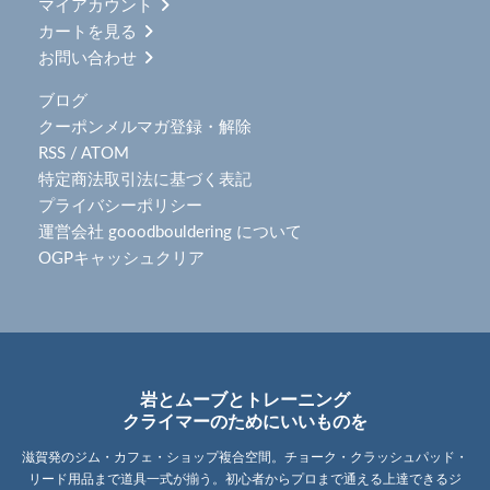
マイアカウント
カートを見る
お問い合わせ
ブログ
クーポンメルマガ登録・解除
RSS
/
ATOM
特定商法取引法に基づく表記
プライバシーポリシー
運営会社 gooodbouldering について
OGPキャッシュクリア
岩とムーブとトレーニング
クライマーのためにいいものを
滋賀発のジム・カフェ・ショップ複合空間。チョーク・クラッシュパッド・
リード用品まで道具一式が揃う。初心者からプロまで通える上達できるジ