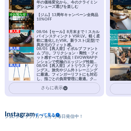
年の価格変化から、今のクライミン
グシューズ選びを楽しむ
☆お知らせ
【ジム】13周年キャンペーン全商品
10%OFF
新入荷
08/06【セール】8月末まで！スカル
パ インスティンクト VSR LV。軽く柔
軟に進化したVSR。新ラスト(足型)で
異次元のフィット感。
再入荷
08/05【再入荷】イボルブ ファント
ム プロ。フリクション・剛性・フィ
ット感すべてが頂点！EVOWRAPテ
ンションで究極のエッジング性能を
再入荷
08/04【再入荷】メトリウス ナノリ
実現。進化系ラバーEvo-74はTRAX
ングス。旅先やジム外トレーニング
を凌駕する粘着力で極小ホールドに
に最適。フィンガーリフトにも対応
安心感。
し、指ごとの負荷管理に最適。クラ
イマーの指を本気で鍛えるギア。
さらに表示
Instagram
すべて見る
ジム/ショップ/カフェから毎日発信中！