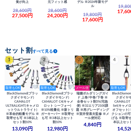
覚が向上
元フィット感
デル ※2024年新モデ
19,8
ル
28,600円
28,600円
17,6
19,800円
27,500円
24,200円
17,600円
セット割
すべて見る
1
2
3
4
取寄もOK
取寄もOK
メール便
取寄もOK
BlackDiamond(ブラッ
BlackDiamond(ブラッ
瑞牆ボルダリングガイ
BlackDiam
クダイヤモンド)
クダイヤモンド)
ド 上巻/中巻/下巻 ※
クダイヤモ
CAMALOT
CAMALOT C4(キャメ
全巻セット割5%(宅急
CAMALOT 
ULTRALIGHT(キャメロ
ロット シーフォー)
便) ※32エリア2100課
Set(キャメロ
ットウルトラライト)
※10%軽量化 ※新トリ
題 ※再グレーディング
オフセット)
※革命的軽量モデル ※
ガーキーパー ※取寄せ
※室井登喜夫監修 ※メ
クションの可
取寄せも可 ※3本以上
も可 ※3本以上セット
ール便対応
げる ※取寄せ
セット割10%
割10%
本以上セット
4,840円
13,090円
12,980円
14,5