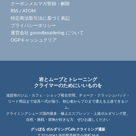
クーポンメルマガ登録・解除
RSS
/
ATOM
特定商法取引法に基づく表記
プライバシーポリシー
運営会社 gooodbouldering について
OGPキャッシュクリア
岩とムーブとトレーニング
クライマーのためにいいものを
滋賀発のジム・カフェ・ショップ複合空間。チョーク・クラッシュパッド・
リード用品まで道具一式が揃う。初心者からプロまで通える上達できるジ
ム。
クライミングシューズ国内最多・極上エスプレッソ・上達ボルダリング壁。
自然・挑戦・冒険が好きな方、ぜひお越しください
グッぼる ボルダリングCafe クライミング通販
〒522-0043 滋賀県彦根市小泉町34-8