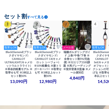
セット割
すべて見る
1
2
3
4
取寄もOK
取寄もOK
メール便
取寄もOK
BlackDiamond(ブラッ
BlackDiamond(ブラッ
瑞牆ボルダリングガイ
BlackDiam
クダイヤモンド)
クダイヤモンド)
ド 上巻/中巻/下巻 ※
クダイヤモ
CAMALOT
CAMALOT C4(キャメ
全巻セット割5%(宅急
CAMALOT 
ULTRALIGHT(キャメロ
ロット シーフォー)
便) ※32エリア2100課
Set(キャメロ
ットウルトラライト)
※10%軽量化 ※新トリ
題 ※再グレーディング
オフセット)
※革命的軽量モデル ※
ガーキーパー ※取寄せ
※室井登喜夫監修 ※メ
クションの可
取寄せも可 ※3本以上
も可 ※3本以上セット
ール便対応
げる ※取寄せ
セット割10%
割10%
本以上セット
4,840円
13,090円
12,980円
14,5