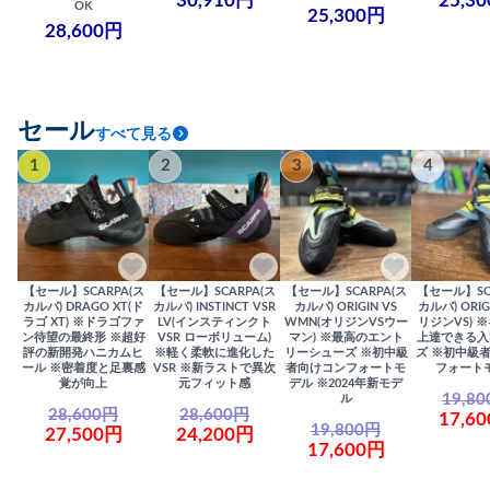
30,910円
25,3
OK
25,300円
28,600円
セール
すべて見る
1
2
3
4
【セール】SCARPA(ス
【セール】SCARPA(ス
【セール】SCARPA(ス
【セール】SC
カルパ) DRAGO XT(ド
カルパ) INSTINCT VSR
カルパ) ORIGIN VS
カルパ) ORIG
ラゴ XT) ※ドラゴファ
LV(インスティンクト
WMN(オリジンVSウー
リジンVS) 
ン待望の最終形 ※超好
VSR ローボリューム)
マン) ※最高のエント
上達できる入
評の新開発ハニカムヒ
※軽く柔軟に進化した
リーシューズ ※初中級
ズ ※初中級
ール ※密着度と足裏感
VSR ※新ラストで異次
者向けコンフォートモ
フォート
覚が向上
元フィット感
デル ※2024年新モデ
19,8
ル
28,600円
28,600円
17,6
19,800円
27,500円
24,200円
17,600円