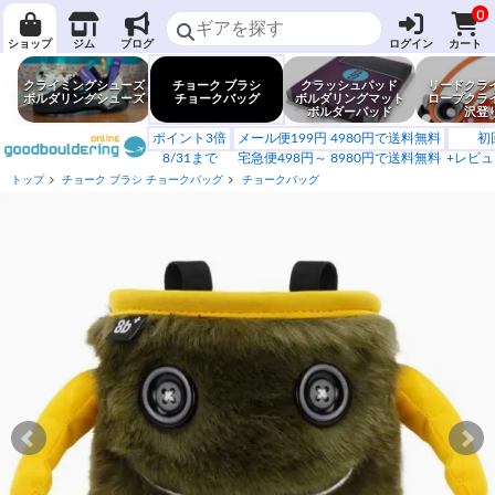
0
ショップ
ジム
ブログ
ログイン
カート
クライミングシューズ
チョーク ブラシ
クラッシュパッド
リードクラ
ボルダリングシューズ
チョークバッグ
ボルダリングマット
ロープクラ
ボルダーパッド
沢登
ポイント3倍
メール便199円 4980円で送料無料
初
8/31まで
宅急便498円～ 8980円で送料無料
+レビュ
トップ
チョーク ブラシ チョークバッグ
チョークバッグ