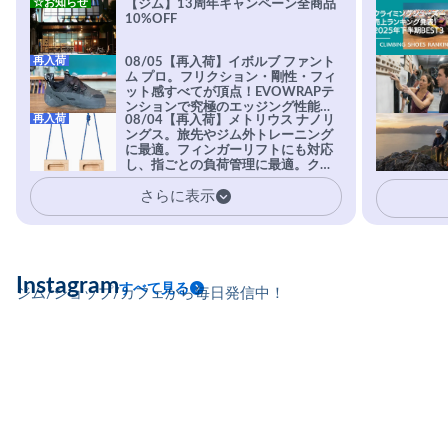
☆お知らせ
【ジム】13周年キャンペーン全商品
10%OFF
再入荷
08/05【再入荷】イボルブ ファント
ム プロ。フリクション・剛性・フィ
ット感すべてが頂点！EVOWRAPテ
ンションで究極のエッジング性能を
再入荷
08/04【再入荷】メトリウス ナノリ
実現。進化系ラバーEvo-74はTRAX
ングス。旅先やジム外トレーニング
を凌駕する粘着力で極小ホールドに
に最適。フィンガーリフトにも対応
安心感。
し、指ごとの負荷管理に最適。クラ
イマーの指を本気で鍛えるギア。
さらに表示
Instagram
すべて見る
ジム/ショップ/カフェから毎日発信中！