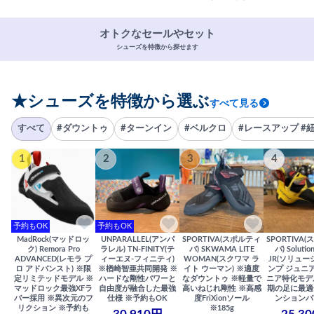
オトクなセールやセット
シューズを特徴から探せます
★シューズを特徴から選ぶ
すべて見る
すべて
#ダウントゥ
#ターンイン
#ベルクロ
#レースアップ #
1
2
3
4
予約もOK
予約もOK
MadRock(マッドロッ
UNPARALLEL(アンパ
SPORTIVA(スポルティ
SPORTIVA
ク) Remora Pro
ラレル) TN-FINITY(テ
バ) SKWAMA LITE
バ) Solutio
ADVANCED(レモラ プ
ィーエヌ-フィニティ)
WOMAN(スクワマ ラ
JR(ソリュー
ロ アドバンスト) ※限
※楢崎智亜共同開発 ※
イト ウーマン) ※適度
ンプ ジュニア
定リミテッドモデル ※
ハードな剛性パワーと
なダウントゥ ※軽量で
ニア特化モデ
マッドロック最強XFラ
自由度が融合した最強
高いねじれ剛性 ※高感
期の足に最適
バー採用 ※異次元のフ
仕様 ※予約もOK
度FriXionソール
ンションバ
リクション ※予約も
※185g