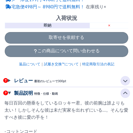
宅急便498円～ 8980円で送料無料！
在庫残り×
入荷状況
即納
×
取寄せを依頼する
この商品について問い合わせる
返品について
｜
試履き交換™について
｜
特定商取引法の表記
レビュー
最初のレビューで300pt
製品説明
特徴・仕様・動画
毎日百回の懸垂をしているロッキー君。彼の前腕は誰よりも
太い！しかしそんな彼は未だ実家を出れずにいる...。そんな愛
すべき彼に愛の手を！
-コットンコード