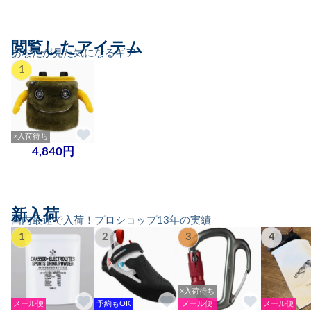
閲覧したアイテム
あなたが見た気になるギア
1
×入荷待ち
4,840円
新入荷
国内最速で入荷！プロショップ13年の実績
1
2
3
4
×入荷待ち
メール便
予約もOK
メール便
メール便