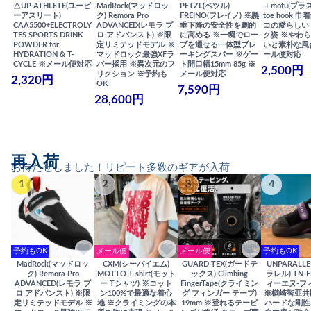
△UP ATHLETE(ユーピ
MadRock(マッドロッ
PETZL(ペツル)
＋mofu(プラ
ーアスリート)
ク) Remora Pro
FREINO(フレイノ) ※懸
toe hook 
CAA5500+ELECTROLY
ADVANCED(レモラ プ
垂下降の安全性を劇的
コの愛らしい
TES SPORTS DRINK
ロ アドバンスト) ※限
に高める ※一瞬でロー
ク姿 ※やわ
POWDER for
定リミテッドモデル ※
プを通せる一体型ブレ
いと素朴な風
HYDRATION & T-
マッドロック最強XFラ
ーキングスパー ※ゲー
ール便対応
CYCLE ※メール便対応
バー採用 ※異次元のフ
ト開口幅15mm 85g ※
2,500円
リクション ※予約も
メール便対応
2,320円
OK
7,590円
28,600円
再入荷
お待たせしました！リピート多数のギアが入荷
1
2
3
4
予約もOK
メール便
メール便
予約もOK
MadRock(マッドロッ
CXM(シーバイエム)
GUARD-TEX(ガードテ
UNPARALL
ク) Remora Pro
MOTTO T-shirt(モット
ックス) Climbing
ラレル) TN-F
ADVANCED(レモラ プ
ー Tシャツ) ※コット
FingerTape(クライミン
ィーエヌ-フ
ロ アドバンスト) ※限
ン100%で最適な着心
グ フィンガー テープ)
※楢崎智亜共
定リミテッドモデル ※
地 ※クライミングの本
19mm ※登れるテーピ
ハードな剛性