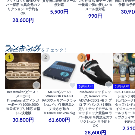
マッドロック最強XFラ
質を胸に表現 ※メール
ングが復活 ※テープ同
自由度が融合
バー採用 ※異次元のフ
便対応
士接着で肌に優しい ※
仕様 ※予
リクション ※予約も
メール便対応
5,500円
30,9
OK
990円
28,600円
ランキング
人気上昇中のギアをチェック！
1
2
3
4
予約もOK
予約もOK
Beastmaker(ビースト
MOON(ムーン)
MadRock(マッドロッ
FRICTIONL
メーカー)
WARRIOR CRASH
ク) Remora Pro
ションラボ) S
Fingerboard(フィンガ
PAD(ウォリアークラッ
ADVANCED(レモラ プ
Stuff(シー
ーボード) 1000/2000
シュパッド) ※厚みと
ロ アドバンスト) ※限
タッフ) レギ
※公式アプリ対応 ※指
丈夫さが魅力
定リミテッドモデル ※
イジェニック
トレ決定版
※130×100×12cm 6kg
マッドロック最強XFラ
ールフリー 
バー採用 ※異次元のフ
ップクライマ
30,800円
61,600円
リクション ※予約も
予約も
OK
2,31
28,600円