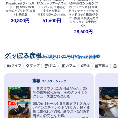
Fingerboard(フィンガ
PAD(ウォリアークラッ
ADVANCED(レモラ プ
ーボード) 1000/2000
シュパッド) ※厚みと
ロ アドバンスト) ※限
※公式アプリ対応 ※指
丈夫さが魅力
定リミテッドモデル ※
トレ決定版
※130×100×12cm 6kg
マッドロック最強XFラ
バー採用 ※異次元のフ
30,800円
61,600円
リクション ※予約も
OK
28,600円
グッぼる彦根
土日連休11-21 平日祝16-23 月休
ボルダリングジムとカフェとショップ｜2013年創業
ライブ
マップ
ジム
カフェ
料金
営業日
速報
ジム カフェ ショップ
☆ブログ
「昔のミウラは1万円台だった」25
年の価格変化から、今のクライミン
グシューズ選びを楽しむ
新入荷
08/06【セール】8月末まで！スカル
パ インスティンクト VSR LV。軽く柔
軟に進化したVSR。新ラスト(足型)で
異次元のフィット感。