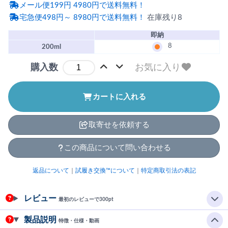
メール便199円 4980円で送料無料！
宅急便498円～ 8980円で送料無料！
在庫残り8
即納
8
200ml
お気に入り
購入数
カートに入れる
取寄せを依頼する
この商品について問い合わせる
返品について
｜
試履き交換™について
｜
特定商取引法の表記
レビュー
最初のレビューで300pt
製品説明
特徴・仕様・動画