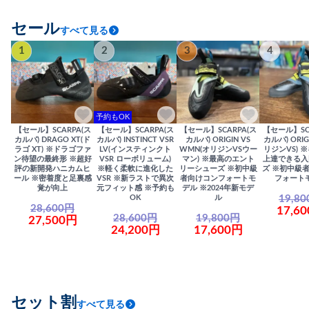
セール
すべて見る
1
2
3
4
予約もOK
【セール】SCARPA(ス
【セール】SCARPA(ス
【セール】SCARPA(ス
【セール】SC
カルパ) DRAGO XT(ド
カルパ) INSTINCT VSR
カルパ) ORIGIN VS
カルパ) ORIG
ラゴ XT) ※ドラゴファ
LV(インスティンクト
WMN(オリジンVSウー
リジンVS) 
ン待望の最終形 ※超好
VSR ローボリューム)
マン) ※最高のエント
上達できる入
評の新開発ハニカムヒ
※軽く柔軟に進化した
リーシューズ ※初中級
ズ ※初中級
ール ※密着度と足裏感
VSR ※新ラストで異次
者向けコンフォートモ
フォート
覚が向上
元フィット感 ※予約も
デル ※2024年新モデ
19,8
OK
ル
28,600円
17,6
28,600円
19,800円
27,500円
24,200円
17,600円
セット割
すべて見る