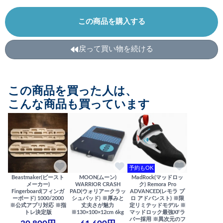
この商品を購入する
戻って買い物を続ける
この商品を買った人は、
こんな商品も買っています
予約もOK
Beastmaker(ビースト
MOON(ムーン)
MadRock(マッドロッ
メーカー)
WARRIOR CRASH
ク) Remora Pro
Fingerboard(フィンガ
PAD(ウォリアークラッ
ADVANCED(レモラ プ
ーボード) 1000/2000
シュパッド) ※厚みと
ロ アドバンスト) ※限
※公式アプリ対応 ※指
丈夫さが魅力
定リミテッドモデル ※
トレ決定版
※130×100×12cm 6kg
マッドロック最強XFラ
バー採用 ※異次元のフ