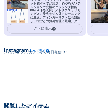
ム プロ。フリクション・剛性・フィ
ット感すべてが頂点！EVOWRAPテ
ンションで究極のエッジング性能を
再入荷
08/04【再入荷】メトリウス ナノリ
実現。進化系ラバーEvo-74はTRAX
ングス。旅先やジム外トレーニング
を凌駕する粘着力で極小ホールドに
に最適。フィンガーリフトにも対応
安心感。
し、指ごとの負荷管理に最適。クラ
イマーの指を本気で鍛えるギア。
さらに表示
Instagram
すべて見る
ジム/ショップ/カフェから毎日発信中！
閲覧したアイテム
あなたが見た気になるギア