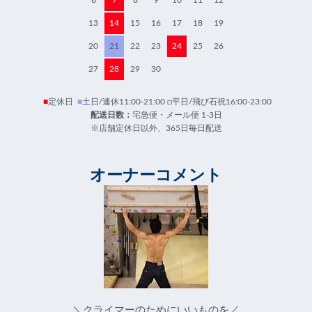
6
7
8
9
10
11
12
13
14
15
16
17
18
19
20
21
22
23
24
25
26
27
28
29
30
■
定休日
■
土日/連休11:00-21:00 □平日/飛び石祝16:00-23:00
配送日数：
宅急便・メール便 1-3日
※店舗定休日以外、365日毎日配送
オーナーコメント
＼クライマーのためにいいものを／