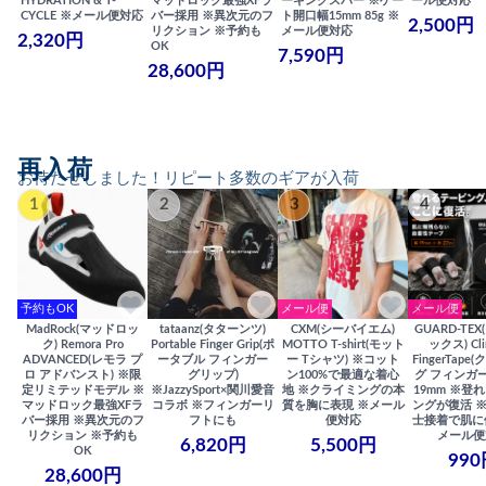
HYDRATION & T-
マッドロック最強XFラ
ーキングスパー ※ゲー
ール便対応
CYCLE ※メール便対応
バー採用 ※異次元のフ
ト開口幅15mm 85g ※
2,500円
リクション ※予約も
メール便対応
2,320円
OK
7,590円
28,600円
再入荷
お待たせしました！リピート多数のギアが入荷
1
2
3
4
予約もOK
メール便
メール便
MadRock(マッドロッ
tataanz(タターンツ)
CXM(シーバイエム)
GUARD-TE
ク) Remora Pro
Portable Finger Grip(ポ
MOTTO T-shirt(モット
ックス) Cli
ADVANCED(レモラ プ
ータブル フィンガー
ー Tシャツ) ※コット
FingerTap
ロ アドバンスト) ※限
グリップ)
ン100%で最適な着心
グ フィンガー
定リミテッドモデル ※
※JazzySport×関川愛音
地 ※クライミングの本
19mm ※登
マッドロック最強XFラ
コラボ ※フィンガーリ
質を胸に表現 ※メール
ングが復活 
バー採用 ※異次元のフ
フトにも
便対応
士接着で肌に
リクション ※予約も
メール便
6,820円
5,500円
OK
990
28,600円