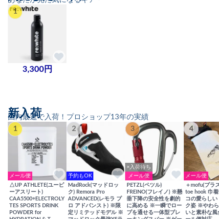
1
3,300円
新入荷
国内最速で入荷！プロショップ13年の実績
1
2
3
4
×入荷待ち
メール便
予約もOK
メール便
メール便
△UP ATHLETE(ユーピ
MadRock(マッドロッ
PETZL(ペツル)
＋mofu(プラ
ーアスリート)
ク) Remora Pro
FREINO(フレイノ) ※懸
toe hook 
CAA5500+ELECTROLY
ADVANCED(レモラ プ
垂下降の安全性を劇的
コの愛らしい
TES SPORTS DRINK
ロ アドバンスト) ※限
に高める ※一瞬でロー
ク姿 ※やわ
POWDER for
定リミテッドモデル ※
プを通せる一体型ブレ
いと素朴な風