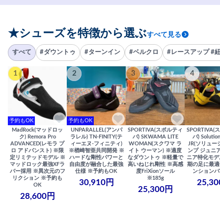
★シューズを特徴から選ぶ
すべて見る
すべて
#ダウントゥ
#ターンイン
#ベルクロ
#レースアップ #
1
2
3
4
予約もOK
予約もOK
MadRock(マッドロッ
UNPARALLEL(アンパ
SPORTIVA(スポルティ
SPORTIVA
ク) Remora Pro
ラレル) TN-FINITY(テ
バ) SKWAMA LITE
バ) Solutio
ADVANCED(レモラ プ
ィーエヌ-フィニティ)
WOMAN(スクワマ ラ
JR(ソリュー
ロ アドバンスト) ※限
※楢崎智亜共同開発 ※
イト ウーマン) ※適度
ンプ ジュニア
定リミテッドモデル ※
ハードな剛性パワーと
なダウントゥ ※軽量で
ニア特化モデ
マッドロック最強XFラ
自由度が融合した最強
高いねじれ剛性 ※高感
期の足に最適
バー採用 ※異次元のフ
仕様 ※予約もOK
度FriXionソール
ンションバ
リクション ※予約も
※185g
30,910円
25,3
OK
25,300円
28,600円