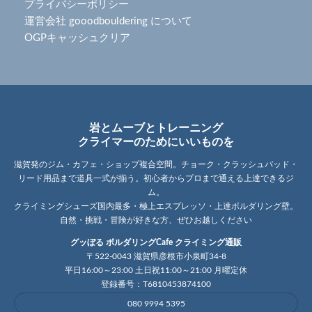
プライバシーポリシー
運営会社 gooodbouldering について
OGPキャッシュクリア
岩とムーブとトレーニング
クライマーのためにいいものを
滋賀発のジム・カフェ・ショップ複合空間。チョーク・クラッシュパッド・
リード用品まで道具一式が揃う。初心者からプロまで通える上達できるジ
ム。
クライミングシューズ国内最多・極上エスプレッソ・上達ボルダリング壁。
自然・挑戦・冒険が好きな方、ぜひお越しください
グッぼる ボルダリングCafe クライミング通販
〒522-0043 滋賀県彦根市小泉町34-8
平日16:00～23:00 土日祝11:00～21:00 月曜定休
登録番号：T6810453874100
080 9994 5395