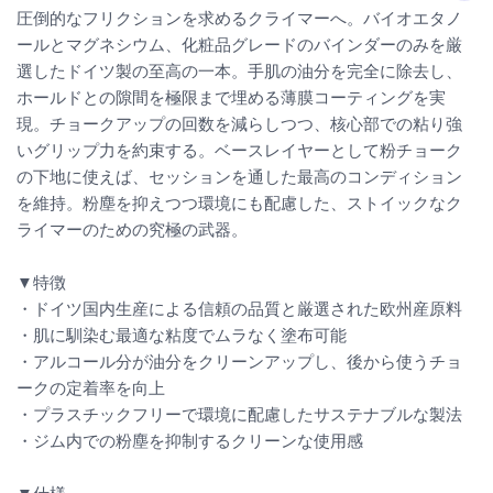
圧倒的なフリクションを求めるクライマーへ。バイオエタノ
ールとマグネシウム、化粧品グレードのバインダーのみを厳
選したドイツ製の至高の一本。手肌の油分を完全に除去し、
ホールドとの隙間を極限まで埋める薄膜コーティングを実
現。チョークアップの回数を減らしつつ、核心部での粘り強
いグリップ力を約束する。ベースレイヤーとして粉チョーク
の下地に使えば、セッションを通した最高のコンディション
を維持。粉塵を抑えつつ環境にも配慮した、ストイックなク
ライマーのための究極の武器。
▼特徴
・ドイツ国内生産による信頼の品質と厳選された欧州産原料
・肌に馴染む最適な粘度でムラなく塗布可能
・アルコール分が油分をクリーンアップし、後から使うチョ
ークの定着率を向上
・プラスチックフリーで環境に配慮したサステナブルな製法
・ジム内での粉塵を抑制するクリーンな使用感