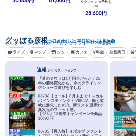
30,800円
61,600円
リクション ※予約も
OK
28,600円
グッぼる彦根
土日連休11-21 平日祝16-23 月休
ボルダリングジムとカフェとショップ｜2013年創業
ライブ
マップ
ジム
カフェ
料金
営業日
速報
ジム カフェ ショップ
☆ブログ
「昔のミウラは1万円台だった」25
年の価格変化から、今のクライミン
グシューズ選びを楽しむ
新入荷
08/06【セール】8月末まで！スカル
パ インスティンクト VSR LV。軽く柔
軟に進化したVSR。新ラスト(足型)で
異次元のフィット感。
☆お知らせ
【ジム】13周年キャンペーン全商品
10%OFF
再入荷
08/05【再入荷】イボルブ ファント