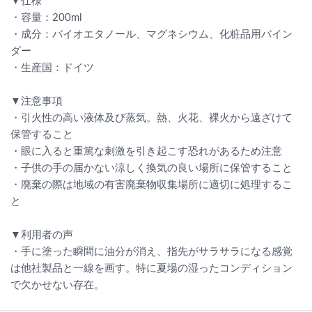
▼仕様
・容量：200ml
・成分：バイオエタノール、マグネシウム、化粧品用バイン
ダー
・生産国：ドイツ
▼注意事項
・引火性の高い液体及び蒸気。熱、火花、裸火から遠ざけて
保管すること
・眼に入ると重篤な刺激を引き起こす恐れがあるため注意
・子供の手の届かない涼しく換気の良い場所に保管すること
・廃棄の際は地域の有害廃棄物収集場所に適切に処理するこ
と
▼利用者の声
・手に塗った瞬間に油分が消え、指先がサラサラになる感覚
は他社製品と一線を画す。特に夏場の湿ったコンディション
で欠かせない存在。