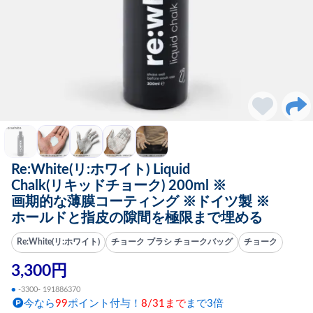
Re:White(リ:ホワイト) Liquid
Chalk(リキッドチョーク) 200ml ※
画期的な薄膜コーティング ※ドイツ製 ※
ホールドと指皮の隙間を極限まで埋める
Re:White(リ:ホワイト)
チョーク ブラシ チョークバッグ
チョーク
3,300円
●
-3300- 191886370
今なら
99
ポイント付与！
8/31まで
まで3倍