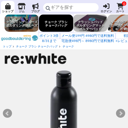
0
ショップ
ジム
ブログ
ログイン
カート
クライミングシューズ
チョーク ブラシ
クラッシュパッド
リードクラ
ボルダリングシューズ
チョークバッグ
ボルダリングマット
ロープクラ
ボルダーパッド
沢登
ポイント3倍
メール便199円 4980円で送料無料
初
8/31まで
宅急便498円～ 8980円で送料無料
+レビュ
トップ
チョーク ブラシ チョークバッグ
チョーク