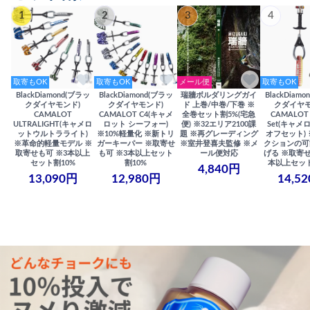
1
2
3
4
取寄もOK
取寄もOK
メール便
取寄もOK
BlackDiamond(ブラッ
BlackDiamond(ブラッ
瑞牆ボルダリングガイ
BlackDiam
クダイヤモンド)
クダイヤモンド)
ド 上巻/中巻/下巻 ※
クダイヤモ
CAMALOT
CAMALOT C4(キャメ
全巻セット割5%(宅急
CAMALOT 
ULTRALIGHT(キャメロ
ロット シーフォー)
便) ※32エリア2100課
Set(キャメロ
ットウルトラライト)
※10%軽量化 ※新トリ
題 ※再グレーディング
オフセット)
※革命的軽量モデル ※
ガーキーパー ※取寄せ
※室井登喜夫監修 ※メ
クションの可
取寄せも可 ※3本以上
も可 ※3本以上セット
ール便対応
げる ※取寄せ
セット割10%
割10%
本以上セット
4,840円
13,090円
12,980円
14,5