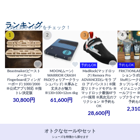
ランキング
人気上昇中のギアをチェック！
1
2
3
4
予約もOK
予約もOK
Beastmaker(ビースト
MOON(ムーン)
MadRock(マッドロッ
FRICTIONL
メーカー)
WARRIOR CRASH
ク) Remora Pro
ションラボ) S
Fingerboard(フィンガ
PAD(ウォリアークラッ
ADVANCED(レモラ プ
Stuff(シー
ーボード) 1000/2000
シュパッド) ※厚みと
ロ アドバンスト) ※限
タッフ) レギ
※公式アプリ対応 ※指
丈夫さが魅力
定リミテッドモデル ※
イジェニック
トレ決定版
※130×100×12cm 6kg
マッドロック最強XFラ
ールフリー 
バー採用 ※異次元のフ
ップクライマ
30,800円
61,600円
リクション ※予約も
予約も
OK
2,31
28,600円
オトクなセールやセット
シューズを特徴から探せます