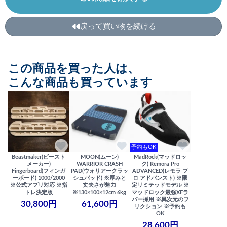
戻って買い物を続ける
この商品を買った人は、
こんな商品も買っています
予約もOK
Beastmaker(ビースト
MOON(ムーン)
MadRock(マッドロッ
メーカー)
WARRIOR CRASH
ク) Remora Pro
Fingerboard(フィンガ
PAD(ウォリアークラッ
ADVANCED(レモラ プ
ーボード) 1000/2000
シュパッド) ※厚みと
ロ アドバンスト) ※限
※公式アプリ対応 ※指
丈夫さが魅力
定リミテッドモデル ※
トレ決定版
※130×100×12cm 6kg
マッドロック最強XFラ
バー採用 ※異次元のフ
30,800円
61,600円
リクション ※予約も
OK
28,600円