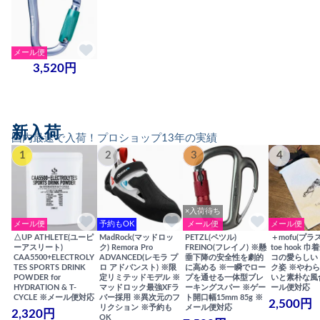
メール便
3,520円
新入荷
国内最速で入荷！プロショップ13年の実績
1
2
3
4
×入荷待ち
メール便
予約もOK
メール便
メール便
△UP ATHLETE(ユーピ
MadRock(マッドロッ
PETZL(ペツル)
＋mofu(プラ
ーアスリート)
ク) Remora Pro
FREINO(フレイノ) ※懸
toe hook 
CAA5500+ELECTROLY
ADVANCED(レモラ プ
垂下降の安全性を劇的
コの愛らしい
TES SPORTS DRINK
ロ アドバンスト) ※限
に高める ※一瞬でロー
ク姿 ※やわ
POWDER for
定リミテッドモデル ※
プを通せる一体型ブレ
いと素朴な風
HYDRATION & T-
マッドロック最強XFラ
ーキングスパー ※ゲー
ール便対応
CYCLE ※メール便対応
バー採用 ※異次元のフ
ト開口幅15mm 85g ※
2,500円
リクション ※予約も
メール便対応
2,320円
OK