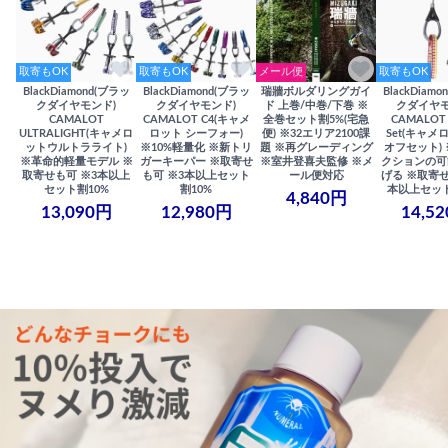
取寄もOK
取寄もOK
メール便
取寄もOK
BlackDiamond(ブラッ
BlackDiamond(ブラッ
瑞牆ボルダリングガイ
BlackDiam
クダイヤモンド)
クダイヤモンド)
ド 上巻/中巻/下巻 ※
クダイヤモ
CAMALOT
CAMALOT C4(キャメ
全巻セット割5%(宅急
CAMALOT 
ULTRALIGHT(キャメロ
ロット シーフォー)
便) ※32エリア2100課
Set(キャメロ
ットウルトラライト)
※10%軽量化 ※新トリ
題 ※再グレーディング
オフセット)
※革命的軽量モデル ※
ガーキーパー ※取寄せ
※室井登喜夫監修 ※メ
クションの可
取寄せも可 ※3本以上
も可 ※3本以上セット
ール便対応
げる ※取寄せ
セット割10%
割10%
本以上セット
4,840円
13,090円
12,980円
14,5