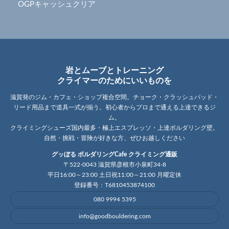
OGPキャッシュクリア
岩とムーブとトレーニング
クライマーのためにいいものを
滋賀発のジム・カフェ・ショップ複合空間。チョーク・クラッシュパッド・
リード用品まで道具一式が揃う。初心者からプロまで通える上達できるジ
ム。
クライミングシューズ国内最多・極上エスプレッソ・上達ボルダリング壁。
自然・挑戦・冒険が好きな方、ぜひお越しください
グッぼる ボルダリングCafe クライミング通販
〒522-0043 滋賀県彦根市小泉町34-8
平日16:00～23:00 土日祝11:00～21:00 月曜定休
登録番号：T6810453874100
080 9994 5395
info@goodbouldering.com