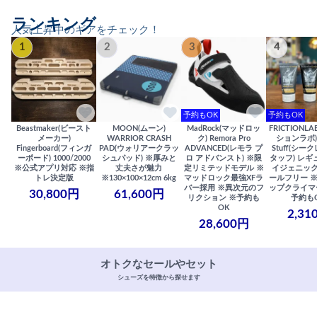
ランキング
人気上昇中のギアをチェック！
1
2
3
4
予約もOK
予約もOK
Beastmaker(ビースト
MOON(ムーン)
MadRock(マッドロッ
FRICTIONL
メーカー)
WARRIOR CRASH
ク) Remora Pro
ションラボ) S
Fingerboard(フィンガ
PAD(ウォリアークラッ
ADVANCED(レモラ プ
Stuff(シー
ーボード) 1000/2000
シュパッド) ※厚みと
ロ アドバンスト) ※限
タッフ) レギ
※公式アプリ対応 ※指
丈夫さが魅力
定リミテッドモデル ※
イジェニック
トレ決定版
※130×100×12cm 6kg
マッドロック最強XFラ
ールフリー 
バー採用 ※異次元のフ
ップクライマ
30,800円
61,600円
リクション ※予約も
予約も
OK
2,31
28,600円
オトクなセールやセット
シューズを特徴から探せます