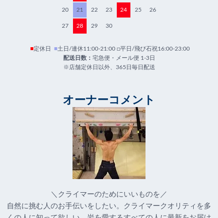
20
21
22
23
24
25
26
27
28
29
30
■
定休日
■
土日/連休11:00-21:00 □平日/飛び石祝16:00-23:00
配送日数：
宅急便・メール便 1-3日
※店舗定休日以外、365日毎日配送
オーナーコメント
＼クライマーのためにいいものを／
自然に挑む人のお手伝いをしたい。クライマークオリティを多
くの人に知って欲しい。岩を愛するすべての人に最新をお届け