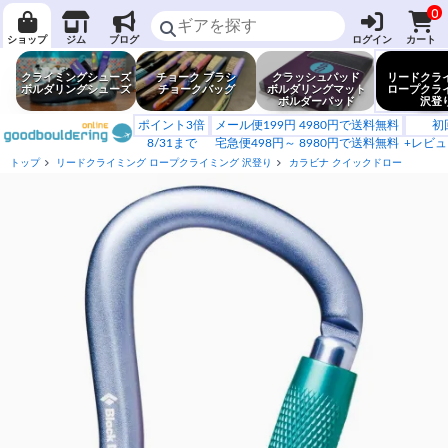
0
ショップ
ジム
ブログ
ログイン
カート
クライミングシューズ
チョーク ブラシ
クラッシュパッド
リードクラ
ボルダリングシューズ
チョークバッグ
ボルダリングマット
ロープクラ
ボルダーパッド
沢登
ポイント3倍
メール便199円 4980円で送料無料
初
8/31まで
宅急便498円～ 8980円で送料無料
+レビュ
トップ
リードクライミング ロープクライミング 沢登り
カラビナ クイックドロー