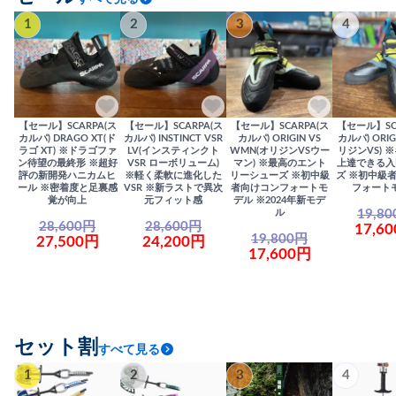
1
2
3
4
【セール】SCARPA(ス
【セール】SCARPA(ス
【セール】SCARPA(ス
【セール】SC
カルパ) DRAGO XT(ド
カルパ) INSTINCT VSR
カルパ) ORIGIN VS
カルパ) ORIG
ラゴ XT) ※ドラゴファ
LV(インスティンクト
WMN(オリジンVSウー
リジンVS) 
ン待望の最終形 ※超好
VSR ローボリューム)
マン) ※最高のエント
上達できる入
評の新開発ハニカムヒ
※軽く柔軟に進化した
リーシューズ ※初中級
ズ ※初中級
ール ※密着度と足裏感
VSR ※新ラストで異次
者向けコンフォートモ
フォート
覚が向上
元フィット感
デル ※2024年新モデ
19,8
ル
28,600円
28,600円
17,6
19,800円
27,500円
24,200円
17,600円
セット割
すべて見る
1
2
3
4