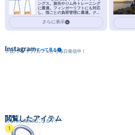
ングス。旅先やジム外トレーニング
を凌駕する粘着力で極小ホールドに
に最適。フィンガーリフトにも対応
安心感。
し、指ごとの負荷管理に最適。クラ
イマーの指を本気で鍛えるギア。
さらに表示
Instagram
すべて見る
ジム/ショップ/カフェから毎日発信中！
閲覧したアイテム
あなたが見た気になるギア
1