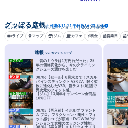
グッぼる彦根
土日連休11-21 平日祝16-23 月休
ボルダリングジムとカフェとショップ｜2013年創業
ライブ
マップ
ジム
カフェ
料金
営業日
速報
ジム カフェ ショップ
☆ブログ
「昔のミウラは1万円台だった」25
年の価格変化から、今のクライミン
グシューズ選びを楽しむ
新入荷
08/06【セール】8月末まで！スカル
パ インスティンクト VSR LV。軽く柔
軟に進化したVSR。新ラスト(足型)で
異次元のフィット感。
☆お知らせ
【ジム】13周年キャンペーン全商品
10%OFF
再入荷
08/05【再入荷】イボルブ ファント
ム プロ。フリクション・剛性・フィ
ット感すべてが頂点！EVOWRAPテ
ンションで究極のエッジング性能を
再入荷
08/04【再入荷】メトリウス ナノリ
実現。進化系ラバーEvo-74はTRAX