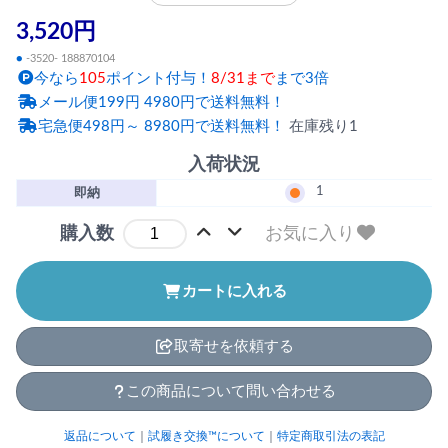
3,520円
●
-3520- 188870104
今なら
105
ポイント付与！
8/31まで
まで3倍
メール便199円 4980円で送料無料！
宅急便498円～ 8980円で送料無料！
在庫残り1
入荷状況
1
即納
お気に入り
購入数
カートに入れる
取寄せを依頼する
この商品について問い合わせる
返品について
｜
試履き交換™について
｜
特定商取引法の表記