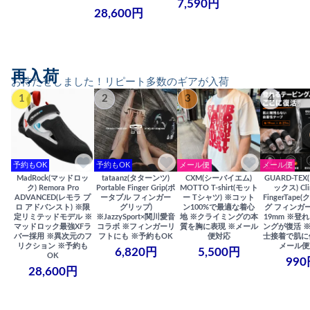
7,590円
28,600円
再入荷
お待たせしました！リピート多数のギアが入荷
1
2
3
4
予約もOK
予約もOK
メール便
メール便
MadRock(マッドロッ
tataanz(タターンツ)
CXM(シーバイエム)
GUARD-TE
ク) Remora Pro
Portable Finger Grip(ポ
MOTTO T-shirt(モット
ックス) Cli
ADVANCED(レモラ プ
ータブル フィンガー
ー Tシャツ) ※コット
FingerTap
ロ アドバンスト) ※限
グリップ)
ン100%で最適な着心
グ フィンガー
定リミテッドモデル ※
※JazzySport×関川愛音
地 ※クライミングの本
19mm ※登
マッドロック最強XFラ
コラボ ※フィンガーリ
質を胸に表現 ※メール
ングが復活 
バー採用 ※異次元のフ
フトにも ※予約もOK
便対応
士接着で肌に
リクション ※予約も
メール便
6,820円
5,500円
OK
990
28,600円