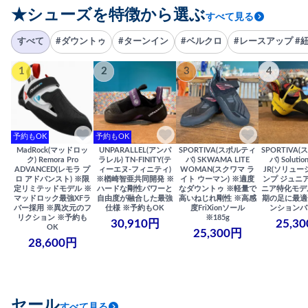
★シューズを特徴から選ぶ
すべて見る
すべて
#ダウントゥ
#ターンイン
#ベルクロ
#レースアップ #
1
2
3
4
予約もOK
予約もOK
MadRock(マッドロッ
UNPARALLEL(アンパ
SPORTIVA(スポルティ
SPORTIVA
ク) Remora Pro
ラレル) TN-FINITY(テ
バ) SKWAMA LITE
バ) Solutio
ADVANCED(レモラ プ
ィーエヌ-フィニティ)
WOMAN(スクワマ ラ
JR(ソリュー
ロ アドバンスト) ※限
※楢崎智亜共同開発 ※
イト ウーマン) ※適度
ンプ ジュニア
定リミテッドモデル ※
ハードな剛性パワーと
なダウントゥ ※軽量で
ニア特化モデ
マッドロック最強XFラ
自由度が融合した最強
高いねじれ剛性 ※高感
期の足に最適
バー採用 ※異次元のフ
仕様 ※予約もOK
度FriXionソール
ンションバ
リクション ※予約も
※185g
30,910円
25,3
OK
25,300円
28,600円
セール
すべて見る