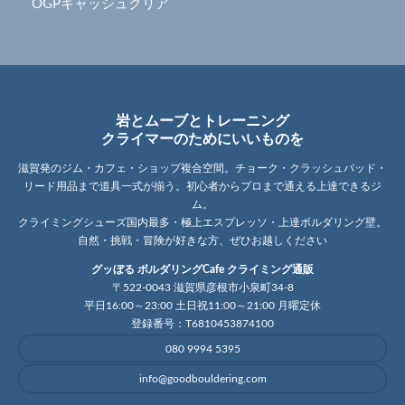
OGPキャッシュクリア
岩とムーブとトレーニング
クライマーのためにいいものを
滋賀発のジム・カフェ・ショップ複合空間。チョーク・クラッシュパッド・
リード用品まで道具一式が揃う。初心者からプロまで通える上達できるジ
ム。
クライミングシューズ国内最多・極上エスプレッソ・上達ボルダリング壁。
自然・挑戦・冒険が好きな方、ぜひお越しください
グッぼる ボルダリングCafe クライミング通販
〒522-0043 滋賀県彦根市小泉町34-8
平日16:00～23:00 土日祝11:00～21:00 月曜定休
登録番号：T6810453874100
080 9994 5395
info@goodbouldering.com