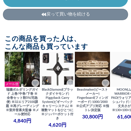
戻って買い物を続ける
この商品を買った人は、
こんな商品も買っています
メール便
瑞牆ボルダリングガイ
BlackDiamond(ブラッ
Beastmaker(ビースト
MOON(
ド 上巻/中巻/下巻 ※
クダイヤモンド)
メーカー)
WARRIOR 
全巻セット割5%(宅急
Piggyback Carry
Fingerboard(フィンガ
PAD(ウォリ
便) ※32エリア2100課
System(ピギーバック
ーボード) 1000/2000
シュパッド)
題 ※再グレーディング
キャリーシステム) ※
※公式アプリ対応 ※指
丈夫さが
※室井登喜夫監修 ※メ
複数マットをひとつに
トレ決定版
※130×100×1
ール便対応
※ジッパーポケット付
30,800円
61,6
き
4,840円
4,620円