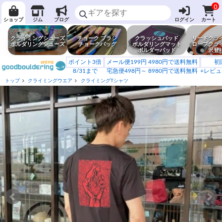
0
ショップ
ジム
ブログ
ログイン
カート
クライミングシューズ
チョーク ブラシ
クラッシュパッド
リードクラ
ボルダリングシューズ
チョークバッグ
ボルダリングマット
ロープクラ
ボルダーパッド
沢登
ポイント3倍
メール便199円 4980円で送料無料
初
8/31まで
宅急便498円～ 8980円で送料無料
+レビュ
トップ
クライミングウエア
クライミングTシャツ