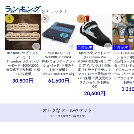
ランキング
人気上昇中のギアをチェック！
1
2
3
4
予約もOK
予約もOK
Beastmaker(ビースト
MOON(ムーン)
MadRock(マッドロッ
FRICTIONL
メーカー)
WARRIOR CRASH
ク) Remora Pro
ションラボ) S
Fingerboard(フィンガ
PAD(ウォリアークラッ
ADVANCED(レモラ プ
Stuff(シー
ーボード) 1000/2000
シュパッド) ※厚みと
ロ アドバンスト) ※限
タッフ) レギ
※公式アプリ対応 ※指
丈夫さが魅力
定リミテッドモデル ※
イジェニック
トレ決定版
※130×100×12cm 6kg
マッドロック最強XFラ
ールフリー 
バー採用 ※異次元のフ
ップクライマ
30,800円
61,600円
リクション ※予約も
予約も
OK
2,31
28,600円
オトクなセールやセット
シューズを特徴から探せます