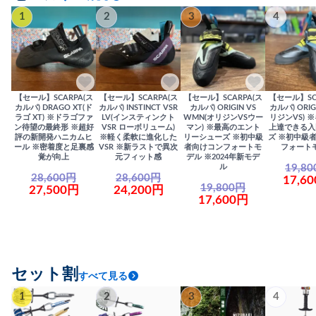
1
2
3
4
【セール】SCARPA(ス
【セール】SCARPA(ス
【セール】SCARPA(ス
【セール】SC
カルパ) DRAGO XT(ド
カルパ) INSTINCT VSR
カルパ) ORIGIN VS
カルパ) ORIG
ラゴ XT) ※ドラゴファ
LV(インスティンクト
WMN(オリジンVSウー
リジンVS) 
ン待望の最終形 ※超好
VSR ローボリューム)
マン) ※最高のエント
上達できる入
評の新開発ハニカムヒ
※軽く柔軟に進化した
リーシューズ ※初中級
ズ ※初中級
ール ※密着度と足裏感
VSR ※新ラストで異次
者向けコンフォートモ
フォート
覚が向上
元フィット感
デル ※2024年新モデ
19,8
ル
28,600円
28,600円
17,6
19,800円
27,500円
24,200円
17,600円
セット割
すべて見る
1
2
3
4