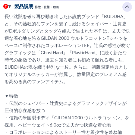
製品説明
特徴・仕様・動画
長い沈黙を破り再び動き出した伝説的ブランド「BUDDHA」
と、その熱狂的なファンを魅了し続けるシェイパー・辻貴史
がDボルダリングとタッグを組んで生まれた本作は、丈夫で快
適な着心地を誇るGILDAN 2000 ウルトラコットンTシャツを
ベースに制作されたコラボレーションTEE。辻氏の感性が紡ぐ
グラフィックは「GhostHand」「PlasticHand」に続く新たな
時代の象徴であり、過去を知る者にも初めて触れる者にも、
BUDDHAの魂を纏う特別な一枚。さらに、初版限定特典とし
てオリジナルステッカーが付属し、数量限定のプレミアム感
を高める真のファンアイテム。
▼特徴
・伝説のシェイパー・辻貴史によるグラフィックデザインが
圧倒的存在感を放つ
・信頼の米国製ボディ「GILDAN 2000 ウルトラコットン」を
採用、ヘビーウェイト6.0ozで丈夫かつ快適な着心地
・コラボレーションによるストーリー性と希少性を兼ね備