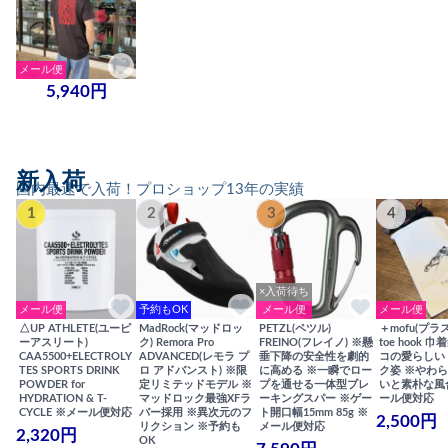
メール便
5,940円
新入荷
国内最速で入荷！プロショップ13年の実績
1
2
3
4
×入荷待ち
メール便
予約もOK
メール便
メール便
△UP ATHLETE(ユーピ
MadRock(マッドロッ
PETZL(ペツル)
＋mofu(プラ
ーアスリート)
ク) Remora Pro
FREINO(フレイノ) ※懸
toe hook 
CAA5500+ELECTROLY
ADVANCED(レモラ プ
垂下降の安全性を劇的
コの愛らしい
TES SPORTS DRINK
ロ アドバンスト) ※限
に高める ※一瞬でロー
ク姿 ※やわ
POWDER for
定リミテッドモデル ※
プを通せる一体型ブレ
いと素朴な風
HYDRATION & T-
マッドロック最強XFラ
ーキングスパー ※ゲー
ール便対応
CYCLE ※メール便対応
バー採用 ※異次元のフ
ト開口幅15mm 85g ※
2,500円
リクション ※予約も
メール便対応
2,320円
OK