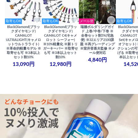
取寄もOK
取寄もOK
メール便
取寄もOK
BlackDiamond(ブラッ
BlackDiamond(ブラッ
瑞牆ボルダリングガイ
BlackDiam
クダイヤモンド)
クダイヤモンド)
ド 上巻/中巻/下巻 ※
クダイヤモ
CAMALOT
CAMALOT C4(キャメ
全巻セット割5%(宅急
CAMALOT 
ULTRALIGHT(キャメロ
ロット シーフォー)
便) ※32エリア2100課
Set(キャメロ
ットウルトラライト)
※10%軽量化 ※新トリ
題 ※再グレーディング
オフセット)
※革命的軽量モデル ※
ガーキーパー ※取寄せ
※室井登喜夫監修 ※メ
クションの可
取寄せも可 ※3本以上
も可 ※3本以上セット
ール便対応
げる ※取寄せ
セット割10%
割10%
本以上セット
4,840円
13,090円
12,980円
14,5