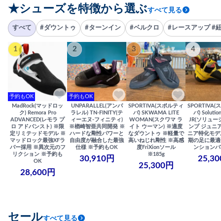
★シューズを特徴から選ぶ
すべて見る
すべて
#ダウントゥ
#ターンイン
#ベルクロ
#レースアップ #
1
2
3
4
予約もOK
予約もOK
MadRock(マッドロッ
UNPARALLEL(アンパ
SPORTIVA(スポルティ
SPORTIVA
ク) Remora Pro
ラレル) TN-FINITY(テ
バ) SKWAMA LITE
バ) Solutio
ADVANCED(レモラ プ
ィーエヌ-フィニティ)
WOMAN(スクワマ ラ
JR(ソリュー
ロ アドバンスト) ※限
※楢崎智亜共同開発 ※
イト ウーマン) ※適度
ンプ ジュニア
定リミテッドモデル ※
ハードな剛性パワーと
なダウントゥ ※軽量で
ニア特化モデ
マッドロック最強XFラ
自由度が融合した最強
高いねじれ剛性 ※高感
期の足に最適
バー採用 ※異次元のフ
仕様 ※予約もOK
度FriXionソール
ンションバ
リクション ※予約も
※185g
30,910円
25,3
OK
25,300円
28,600円
セール
すべて見る