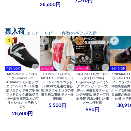
7,590円
28,600円
再入荷
お待たせしました！リピート多数のギアが入荷
1
2
3
4
予約もOK
メール便
メール便
予約もOK
MadRock(マッドロッ
CXM(シーバイエム)
GUARD-TEX(ガードテ
UNPARALL
ク) Remora Pro
MOTTO T-shirt(モット
ックス) Climbing
ラレル) TN-F
ADVANCED(レモラ プ
ー Tシャツ) ※コット
FingerTape(クライミン
ィーエヌ-フ
ロ アドバンスト) ※限
ン100%で最適な着心
グ フィンガー テープ)
※楢崎智亜共
定リミテッドモデル ※
地 ※クライミングの本
19mm ※登れるテーピ
ハードな剛性
マッドロック最強XFラ
質を胸に表現 ※メール
ングが復活 ※テープ同
自由度が融合
バー採用 ※異次元のフ
便対応
士接着で肌に優しい ※
仕様 ※予
リクション ※予約も
メール便対応
5,500円
30,9
OK
990円
28,600円