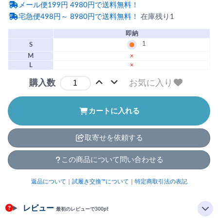
メール便199円 4980円で送料無料！
宅急便498円～ 8980円で送料無料！
在庫残り1
即納
1
S
M
×
L
×
お気に入り
購入数
カートに入れる
取寄せを依頼する
この商品について問い合わせる
返品について
｜
試履き交換™について
｜
特定商取引法の表記
レビュー
最初のレビューで300pt