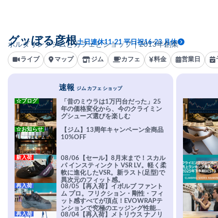
グッぼる彦根
土日連休11-21 平日祝16-23 月休
ボルダリングジムとカフェとショップ｜2013年創業
ライブ
マップ
ジム
カフェ
料金
営業日
速報
ジム カフェ ショップ
☆ブログ
「昔のミウラは1万円台だった」25
年の価格変化から、今のクライミン
グシューズ選びを楽しむ
☆お知らせ
【ジム】13周年キャンペーン全商品
10%OFF
新入荷
08/06【セール】8月末まで！スカル
パ インスティンクト VSR LV。軽く柔
軟に進化したVSR。新ラスト(足型)で
異次元のフィット感。
再入荷
08/05【再入荷】イボルブ ファント
ム プロ。フリクション・剛性・フィ
ット感すべてが頂点！EVOWRAPテ
ンションで究極のエッジング性能を
再入荷
08/04【再入荷】メトリウス ナノリ
実現。進化系ラバーEvo-74はTRAX