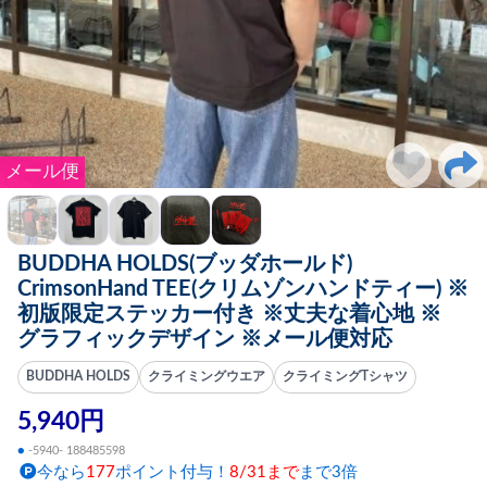
メール便
BUDDHA HOLDS(ブッダホールド)
CrimsonHand TEE(クリムゾンハンドティー) ※
初版限定ステッカー付き ※丈夫な着心地 ※
グラフィックデザイン ※メール便対応
BUDDHA HOLDS
クライミングウエア
クライミングTシャツ
5,940円
●
-5940- 188485598
今なら
177
ポイント付与！
8/31まで
まで3倍