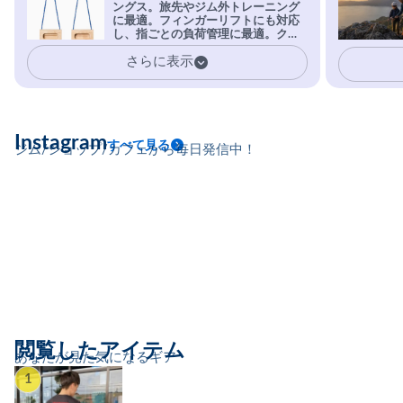
ングス。旅先やジム外トレーニング
を凌駕する粘着力で極小ホールドに
に最適。フィンガーリフトにも対応
安心感。
し、指ごとの負荷管理に最適。クラ
イマーの指を本気で鍛えるギア。
さらに表示
Instagram
すべて見る
ジム/ショップ/カフェから毎日発信中！
閲覧したアイテム
あなたが見た気になるギア
1