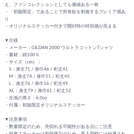
え、ファンコレクションとしても価値ある一枚
・「初版限定」であることで所有欲を刺激するプレミア感あ
り
・オリジナルステッカー付きで開封時の特別感が高まる
▼仕様
・メーカー：GILDAN 2000 ウルトラコットンTシャツ
・素材：綿100％
・サイズ（cm）：
S：身丈71 / 身巾46 / 裄丈41
M：身丈74 / 身巾51 / 裄丈45
L：身丈76 / 身巾56 / 裄丈49
XL：身丈79 / 身巾61 / 裄丈53
・生地の厚さ：6.0oz
・付属：初版限定オリジナルステッカー
▼注意事項
・数量限定のため、売切れる可能性がある点にご注意
・特典ステッカーは初版限定のため、再入荷時には付属され