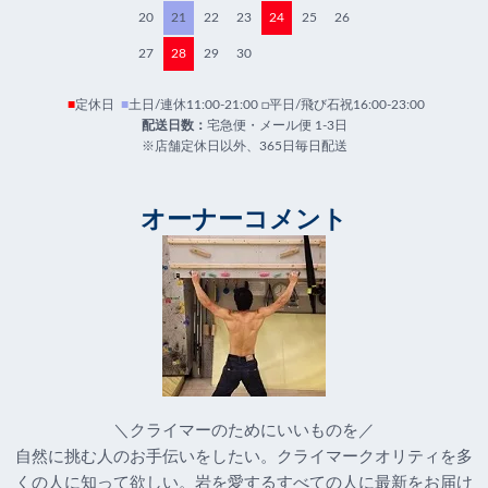
20
21
22
23
24
25
26
27
28
29
30
■
定休日
■
土日/連休11:00-21:00 □平日/飛び石祝16:00-23:00
配送日数：
宅急便・メール便 1-3日
※店舗定休日以外、365日毎日配送
オーナーコメント
＼クライマーのためにいいものを／
自然に挑む人のお手伝いをしたい。クライマークオリティを多
くの人に知って欲しい。岩を愛するすべての人に最新をお届け