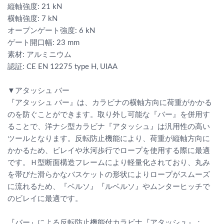
縦軸強度: 21 kN
横軸強度: 7 kN
オープンゲート強度: 6 kN
ゲート開口幅: 23 mm
素材: アルミニウム
認証: CE EN 12275 type H, UIAA
▼アタッシュ バー
『アタッシュ バー』は、カラビナの横軸方向に荷重がかかる
のを防ぐことができます。取り外し可能な『バー』を併用す
ることで、洋ナシ型カラビナ『アタッシュ』は汎用性の高い
ツールとなります。反転防止機能により、荷重が縦軸方向に
かかるため、ビレイや氷河歩行でロープを使用する際に最適
です。Ｈ型断面構造フレームにより軽量化されており、丸み
を帯びた滑らかなバスケットの形状によりロープがスムーズ
に流れるため、『ベルソ』『ルベルソ』やムンターヒッチで
のビレイに最適です。
『バー』による反転防止機能付カラビナ『アタッシュ』：