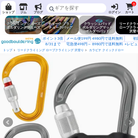
0
ショップ
ジム
ブログ
ログイン
カート
クライミングシューズ
チョーク ブラシ
クラッシュパッド
リードクラ
ボルダリングシューズ
チョークバッグ
ボルダリングマット
ロープクラ
ボルダーパッド
沢登
ポイント3倍
メール便199円 4980円で送料無料
初
8/31まで
宅急便498円～ 8980円で送料無料
+レビュ
トップ
リードクライミング ロープクライミング 沢登り
カラビナ クイックドロー