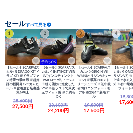
セール
すべて見る
1
2
3
4
予約もOK
【セール】SCARPA(ス
【セール】SCARPA(ス
【セール】SCARPA(ス
【セール】SC
カルパ) DRAGO XT(ド
カルパ) INSTINCT VSR
カルパ) ORIGIN VS
カルパ) ORIG
ラゴ XT) ※ドラゴファ
LV(インスティンクト
WMN(オリジンVSウー
リジンVS) 
ン待望の最終形 ※超好
VSR ローボリューム)
マン) ※最高のエント
上達できる入
評の新開発ハニカムヒ
※軽く柔軟に進化した
リーシューズ ※初中級
ズ ※初中級
ール ※密着度と足裏感
VSR ※新ラストで異次
者向けコンフォートモ
フォート
覚が向上
元フィット感 ※予約も
デル ※2024年新モデ
19,8
OK
ル
28,600円
17,6
28,600円
19,800円
27,500円
24,200円
17,600円