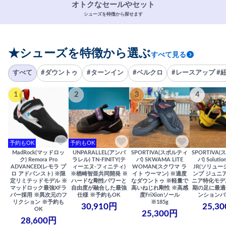
オトクなセールやセット
シューズを特徴から探せます
★シューズを特徴から選ぶ
すべて見る
すべて
#ダウントゥ
#ターンイン
#ベルクロ
#レースアップ #
1
2
3
4
予約もOK
予約もOK
MadRock(マッドロッ
UNPARALLEL(アンパ
SPORTIVA(スポルティ
SPORTIVA
ク) Remora Pro
ラレル) TN-FINITY(テ
バ) SKWAMA LITE
バ) Solutio
ADVANCED(レモラ プ
ィーエヌ-フィニティ)
WOMAN(スクワマ ラ
JR(ソリュー
ロ アドバンスト) ※限
※楢崎智亜共同開発 ※
イト ウーマン) ※適度
ンプ ジュニア
定リミテッドモデル ※
ハードな剛性パワーと
なダウントゥ ※軽量で
ニア特化モデ
マッドロック最強XFラ
自由度が融合した最強
高いねじれ剛性 ※高感
期の足に最適
バー採用 ※異次元のフ
仕様 ※予約もOK
度FriXionソール
ンションバ
リクション ※予約も
※185g
30,910円
25,3
OK
25,300円
28,600円