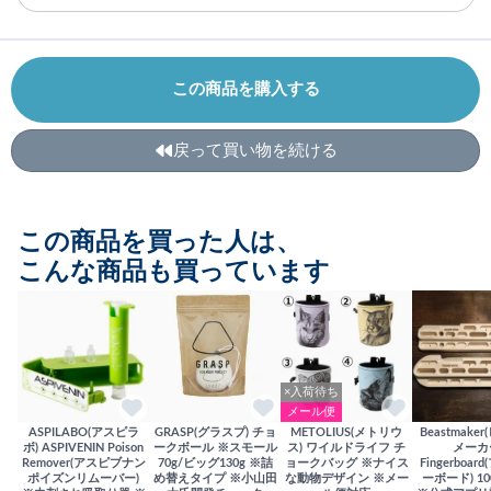
この商品を購入する
戻って買い物を続ける
この商品を買った人は、
こんな商品も買っています
×入荷待ち
メール便
ASPILABO(アスピラ
GRASP(グラスプ) チョ
METOLIUS(メトリウ
Beastmake
ボ) ASPIVENIN Poison
ークボール ※スモール
ス) ワイルドライフ チ
メーカ
Remover(アスピブナン
70g/ビッグ130g ※詰
ョークバッグ ※ナイス
Fingerboa
ポイズンリムーバー)
め替えタイプ ※小山田
な動物デザイン ※メー
ーボード) 100