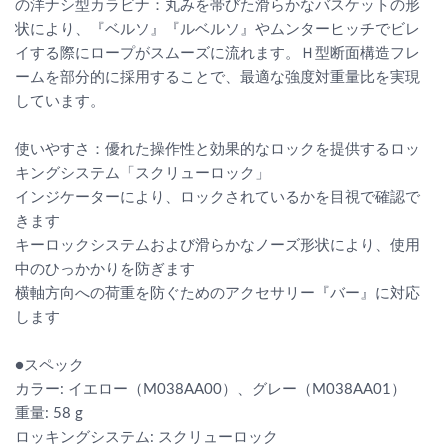
の洋ナシ型カラビナ：丸みを帯びた滑らかなバスケットの形
状により、『ベルソ』『ルベルソ』やムンターヒッチでビレ
イする際にロープがスムーズに流れます。Ｈ型断面構造フレ
ームを部分的に採用することで、最適な強度対重量比を実現
しています。
使いやすさ：優れた操作性と効果的なロックを提供するロッ
キングシステム「スクリューロック」
インジケーターにより、ロックされているかを目視で確認で
きます
キーロックシステムおよび滑らかなノーズ形状により、使用
中のひっかかりを防ぎます
横軸方向への荷重を防ぐためのアクセサリー『バー』に対応
します
●スペック
カラー: イエロー（M038AA00）、グレー（M038AA01）
重量: 58 g
ロッキングシステム: スクリューロック