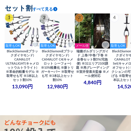
セット割
すべて見る
1
2
3
4
取寄もOK
取寄もOK
メール便
取寄もOK
BlackDiamond(ブラッ
BlackDiamond(ブラッ
瑞牆ボルダリングガイ
BlackDiam
クダイヤモンド)
クダイヤモンド)
ド 上巻/中巻/下巻 ※
クダイヤモ
CAMALOT
CAMALOT C4(キャメ
全巻セット割5%(宅急
CAMALOT 
ULTRALIGHT(キャメロ
ロット シーフォー)
便) ※32エリア2100課
Set(キャメロ
ットウルトラライト)
※10%軽量化 ※新トリ
題 ※再グレーディング
オフセット)
※革命的軽量モデル ※
ガーキーパー ※取寄せ
※室井登喜夫監修 ※メ
クションの可
取寄せも可 ※3本以上
も可 ※3本以上セット
ール便対応
げる ※取寄せ
セット割10%
割10%
本以上セット
4,840円
13,090円
12,980円
14,5