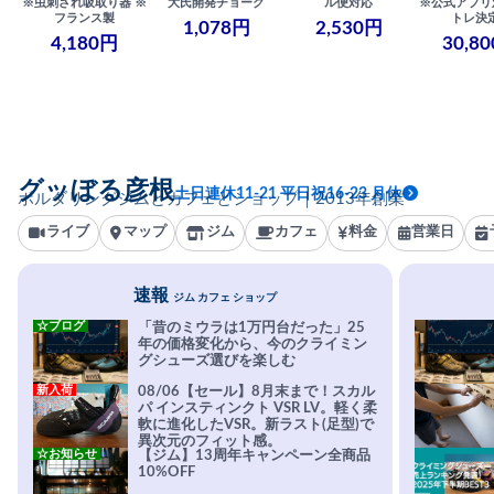
※虫刺され吸取り器 ※
大氏開発チョーク
ル便対応
※公式アプリ
フランス製
トレ決
1,078円
2,530円
4,180円
30,8
グッぼる彦根
土日連休11-21 平日祝16-23 月休
ボルダリングジムとカフェとショップ｜2013年創業
ライブ
マップ
ジム
カフェ
料金
営業日
速報
ジム カフェ ショップ
☆ブログ
「昔のミウラは1万円台だった」25
年の価格変化から、今のクライミン
グシューズ選びを楽しむ
新入荷
08/06【セール】8月末まで！スカル
パ インスティンクト VSR LV。軽く柔
軟に進化したVSR。新ラスト(足型)で
異次元のフィット感。
☆お知らせ
【ジム】13周年キャンペーン全商品
10%OFF