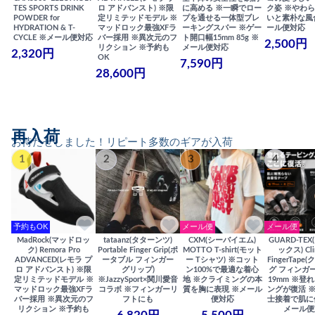
TES SPORTS DRINK
ロ アドバンスト) ※限
に高める ※一瞬でロー
ク姿 ※やわ
POWDER for
定リミテッドモデル ※
プを通せる一体型ブレ
いと素朴な風
HYDRATION & T-
マッドロック最強XFラ
ーキングスパー ※ゲー
ール便対応
CYCLE ※メール便対応
バー採用 ※異次元のフ
ト開口幅15mm 85g ※
2,500円
リクション ※予約も
メール便対応
2,320円
OK
7,590円
28,600円
再入荷
お待たせしました！リピート多数のギアが入荷
1
2
3
4
予約もOK
メール便
メール便
MadRock(マッドロッ
tataanz(タターンツ)
CXM(シーバイエム)
GUARD-TE
ク) Remora Pro
Portable Finger Grip(ポ
MOTTO T-shirt(モット
ックス) Cli
ADVANCED(レモラ プ
ータブル フィンガー
ー Tシャツ) ※コット
FingerTap
ロ アドバンスト) ※限
グリップ)
ン100%で最適な着心
グ フィンガー
定リミテッドモデル ※
※JazzySport×関川愛音
地 ※クライミングの本
19mm ※登
マッドロック最強XFラ
コラボ ※フィンガーリ
質を胸に表現 ※メール
ングが復活 
バー採用 ※異次元のフ
フトにも
便対応
士接着で肌に
リクション ※予約も
メール便