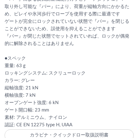
取り外し可能な『バー』により、荷重が縦軸方向にかかるた
め、ビレイや氷河歩行でロープを使用する際に最適です
ゲートが完全にロックされていない状態で『バー』を閉じる
ことができないため、誤使用を抑えることができます
『バー』が閉じた状態でセットされていれば、ロックが偶発
的に解除されることはありません
●スペック
重量: 63 g
ロッキングシステム: スクリューロック
カラー: グレー
縦軸強度: 21 kN
横軸強度: 7 kN
オープンゲート強度: 6 kN
ゲート開口幅: 23 mm
素材: アルミニウム、ナイロン
認証: CE EN 12275 type H, UIAA
カラビナ・クイックドロー取扱説明書