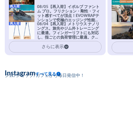
再入荷
08/05【再入荷】イボルブ ファント
ム プロ。フリクション・剛性・フィ
ット感すべてが頂点！EVOWRAPテ
ンションで究極のエッジング性能を
再入荷
08/04【再入荷】メトリウス ナノリ
実現。進化系ラバーEvo-74はTRAX
ングス。旅先やジム外トレーニング
を凌駕する粘着力で極小ホールドに
に最適。フィンガーリフトにも対応
安心感。
し、指ごとの負荷管理に最適。クラ
イマーの指を本気で鍛えるギア。
さらに表示
Instagram
すべて見る
ジム/ショップ/カフェから毎日発信中！