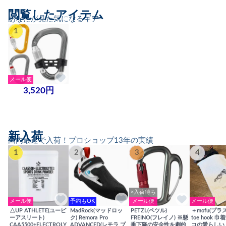
閲覧したアイテム
あなたが見た気になるギア
1
メール便
3,520円
新入荷
国内最速で入荷！プロショップ13年の実績
1
2
3
4
×入荷待ち
メール便
予約もOK
メール便
メール便
△UP ATHLETE(ユーピ
MadRock(マッドロッ
PETZL(ペツル)
＋mofu(プラ
ーアスリート)
ク) Remora Pro
FREINO(フレイノ) ※懸
toe hook 
CAA5500+ELECTROLY
ADVANCED(レモラ プ
垂下降の安全性を劇的
コの愛らしい