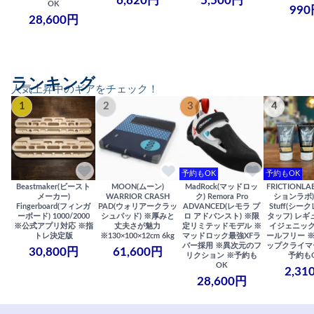
6,820円
5,500円
OK
990
28,600円
ランキング
人気上昇中のギアをチェック！
1
2
3
4
予約もOK
予約もOK
Beastmaker(ビースト
MOON(ムーン)
MadRock(マッドロッ
FRICTIONL
メーカー)
WARRIOR CRASH
ク) Remora Pro
ションラボ) S
Fingerboard(フィンガ
PAD(ウォリアークラッ
ADVANCED(レモラ プ
Stuff(シー
ーボード) 1000/2000
シュパッド) ※厚みと
ロ アドバンスト) ※限
タッフ) レギ
※公式アプリ対応 ※指
丈夫さが魅力
定リミテッドモデル ※
イジェニック
トレ決定版
※130×100×12cm 6kg
マッドロック最強XFラ
ールフリー 
バー採用 ※異次元のフ
ップクライマ
30,800円
61,600円
リクション ※予約も
予約も
OK
2,31
28,600円