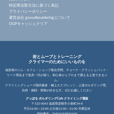
特定商法取引法に基づく表記
プライバシーポリシー
運営会社 gooodbouldering について
OGPキャッシュクリア
岩とムーブとトレーニング
クライマーのためにいいものを
滋賀発のジム・カフェ・ショップ複合空間。チョーク・クラッシュパッド・
リード用品まで道具一式が揃う。初心者からプロまで通える上達できるジ
ム。
クライミングシューズ国内最多・極上エスプレッソ・上達ボルダリング壁。
自然・挑戦・冒険が好きな方、ぜひお越しください
グッぼる ボルダリングCafe クライミング通販
〒522-0043 滋賀県彦根市小泉町34-8
平日16:00～23:00 土日祝11:00～21:00 月曜定休
登録番号：T6810453874100