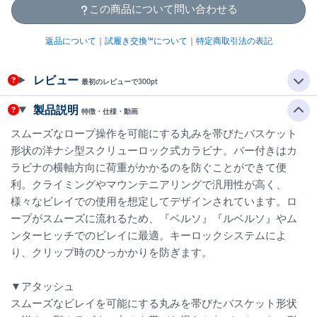
この商品について問い合わせる
返品について
｜
試履き交換™について
｜
特定商取引法の表記
レビュー
最初のレビューで300pt
製品説明
特徴・仕様・動画
スムーズなロープ操作を可能にする丸みを帯びたバスケット
形状の洋ナシ型スクリューロック式カラビナ。バー付きはカ
ラビナの横軸方向に荷重がかかるのを防ぐことができて便
利。クライミングやマウンテニアリングで汎用性が高く、
様々なビレイでの使用を想定してデザインされています。ロ
ープがスムーズに流れるため、『ベルソ』『ルベルソ』やム
ンターヒッチでのビレイに最適。キーロックシステムによ
り、クリップ時のひっかかりを防ぎます。
▼アタッシュ
スムーズなビレイを可能にする丸みを帯びたバスケット形状