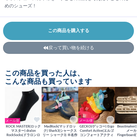
めのシューズ！
この商品を購入する
戻って買い物を続ける
この商品を買った人は、
こんな商品も買っています
メール便
メール便
ROCK MASTER(ロック
MadRock(マッドロッ
GECKO(ゲッコー) Ergo
Beastmake
マスター) dralon
ク) Shark3(シャークス
Comfort Active(エルゴ
メーカ
RockSocks(ドラロンロ
リー シャーク3) ※名作
コンフォートアクティ
Fingerboa