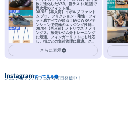
軟に進化したVSR。新ラスト(足型)で
異次元のフィット感。
再入荷
08/05【再入荷】イボルブ ファント
ム プロ。フリクション・剛性・フィ
ット感すべてが頂点！EVOWRAPテ
ンションで究極のエッジング性能を
再入荷
08/04【再入荷】メトリウス ナノリ
実現。進化系ラバーEvo-74はTRAX
ングス。旅先やジム外トレーニング
を凌駕する粘着力で極小ホールドに
に最適。フィンガーリフトにも対応
安心感。
し、指ごとの負荷管理に最適。クラ
イマーの指を本気で鍛えるギア。
さらに表示
Instagram
すべて見る
ジム/ショップ/カフェから毎日発信中！