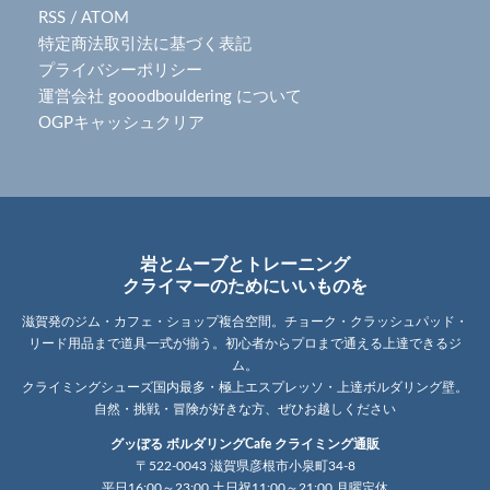
RSS
/
ATOM
特定商法取引法に基づく表記
プライバシーポリシー
運営会社 gooodbouldering について
OGPキャッシュクリア
岩とムーブとトレーニング
クライマーのためにいいものを
滋賀発のジム・カフェ・ショップ複合空間。チョーク・クラッシュパッド・
リード用品まで道具一式が揃う。初心者からプロまで通える上達できるジ
ム。
クライミングシューズ国内最多・極上エスプレッソ・上達ボルダリング壁。
自然・挑戦・冒険が好きな方、ぜひお越しください
グッぼる ボルダリングCafe クライミング通販
〒522-0043 滋賀県彦根市小泉町34-8
平日16:00～23:00 土日祝11:00～21:00 月曜定休