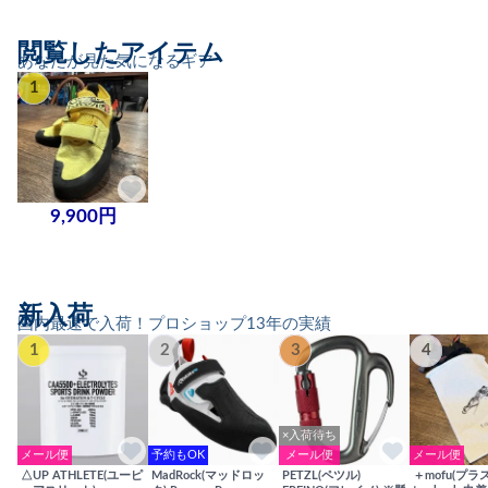
閲覧したアイテム
あなたが見た気になるギア
1
9,900円
新入荷
国内最速で入荷！プロショップ13年の実績
1
2
3
4
×入荷待ち
メール便
予約もOK
メール便
メール便
△UP ATHLETE(ユーピ
MadRock(マッドロッ
PETZL(ペツル)
＋mofu(プラ