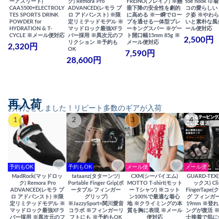
ーアスリート)
ク) Remora Pro
FREINO(フレイノ) ※懸
toe hook 
CAA5500+ELECTROLY
ADVANCED(レモラ プ
垂下降の安全性を劇的
コの愛らしい
TES SPORTS DRINK
ロ アドバンスト) ※限
に高める ※一瞬でロー
ク姿 ※やわ
POWDER for
定リミテッドモデル ※
プを通せる一体型ブレ
いと素朴な風
HYDRATION & T-
マッドロック最強XFラ
ーキングスパー ※ゲー
ール便対応
CYCLE ※メール便対応
バー採用 ※異次元のフ
ト開口幅15mm 85g ※
2,500円
リクション ※予約も
メール便対応
2,320円
OK
7,590円
28,600円
再入荷
お待たせしました！リピート多数のギアが入荷
1
2
3
4
予約もOK
予約もOK
メール便
メール便
MadRock(マッドロッ
tataanz(タターンツ)
CXM(シーバイエム)
GUARD-TE
ク) Remora Pro
Portable Finger Grip(ポ
MOTTO T-shirt(モット
ックス) Cli
ADVANCED(レモラ プ
ータブル フィンガー
ー Tシャツ) ※コット
FingerTap
ロ アドバンスト) ※限
グリップ)
ン100%で最適な着心
グ フィンガー
定リミテッドモデル ※
※JazzySport×関川愛音
地 ※クライミングの本
19mm ※登
マッドロック最強XFラ
コラボ ※フィンガーリ
質を胸に表現 ※メール
ングが復活 
バー採用 ※異次元のフ
フトにも ※予約もOK
便対応
士接着で肌に