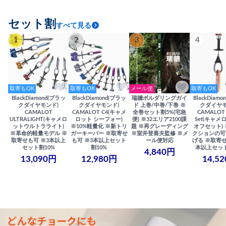
セット割
すべて見る
1
2
3
4
取寄もOK
取寄もOK
メール便
取寄もOK
BlackDiamond(ブラッ
BlackDiamond(ブラッ
瑞牆ボルダリングガイ
BlackDiam
クダイヤモンド)
クダイヤモンド)
ド 上巻/中巻/下巻 ※
クダイヤモ
CAMALOT
CAMALOT C4(キャメ
全巻セット割5%(宅急
CAMALOT 
ULTRALIGHT(キャメロ
ロット シーフォー)
便) ※32エリア2100課
Set(キャメロ
ットウルトラライト)
※10%軽量化 ※新トリ
題 ※再グレーディング
オフセット)
※革命的軽量モデル ※
ガーキーパー ※取寄せ
※室井登喜夫監修 ※メ
クションの可
取寄せも可 ※3本以上
も可 ※3本以上セット
ール便対応
げる ※取寄せ
セット割10%
割10%
本以上セット
4,840円
13,090円
12,980円
14,5