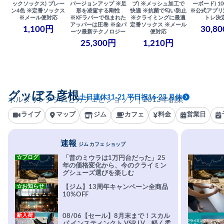
ックソックス) プレー
バージョンアップ ※足
ブ) ※メッシュ加工で
ーボード) 100
ン4色 ※定番ソックス
形を凌駕する剛性
快適 ※抗菌で匂い防止
※公式アプリ
※メール便対応
※XFラバーで包まれた
※クライミングに最適
トレ決
アッパーは圧巻 ※全パ
定番ソックス ※メール
1,100円
30,8
ーツ最新テクノロジー
便対応
25,300円
1,210円
グッぼる彦根
土日連休11-21 平日祝16-23 月休
ボルダリングジムとカフェとショップ｜2013年創業
ライブ
マップ
ジム
カフェ
料金
営業日
速報
ジム カフェ ショップ
☆ブログ
「昔のミウラは1万円台だった」25
年の価格変化から、今のクライミン
グシューズ選びを楽しむ
☆お知らせ
【ジム】13周年キャンペーン全商品
10%OFF
新入荷
08/06【セール】8月末まで！スカル
パ インスティンクト VSR LV。軽く柔