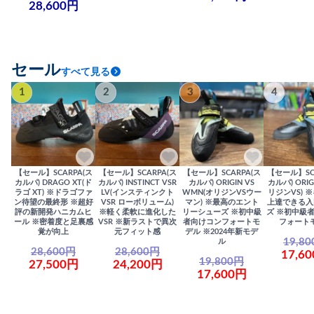
28,600円
セール
すべて見る
1
2
3
4
【セール】SCARPA(ス
【セール】SCARPA(ス
【セール】SCARPA(ス
【セール】SC
カルパ) DRAGO XT(ド
カルパ) INSTINCT VSR
カルパ) ORIGIN VS
カルパ) ORIG
ラゴ XT) ※ドラゴファ
LV(インスティンクト
WMN(オリジンVSウー
リジンVS) 
ン待望の最終形 ※超好
VSR ローボリューム)
マン) ※最高のエント
上達できる入
評の新開発ハニカムヒ
※軽く柔軟に進化した
リーシューズ ※初中級
ズ ※初中級
ール ※密着度と足裏感
VSR ※新ラストで異次
者向けコンフォートモ
フォート
覚が向上
元フィット感
デル ※2024年新モデ
19,8
ル
28,600円
28,600円
17,6
19,800円
27,500円
24,200円
17,600円