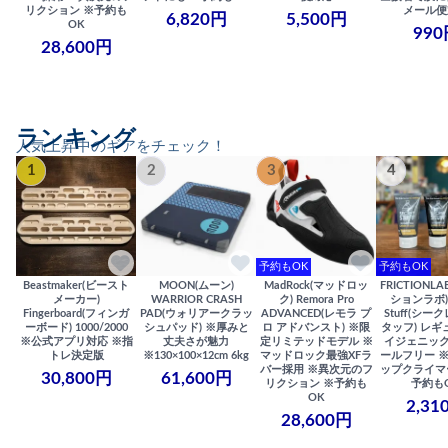
リクション ※予約も
メール便
6,820円
5,500円
OK
990
28,600円
ランキング
人気上昇中のギアをチェック！
1
2
3
4
予約もOK
予約もOK
Beastmaker(ビースト
MOON(ムーン)
MadRock(マッドロッ
FRICTIONL
メーカー)
WARRIOR CRASH
ク) Remora Pro
ションラボ) S
Fingerboard(フィンガ
PAD(ウォリアークラッ
ADVANCED(レモラ プ
Stuff(シー
ーボード) 1000/2000
シュパッド) ※厚みと
ロ アドバンスト) ※限
タッフ) レギ
※公式アプリ対応 ※指
丈夫さが魅力
定リミテッドモデル ※
イジェニック
トレ決定版
※130×100×12cm 6kg
マッドロック最強XFラ
ールフリー 
バー採用 ※異次元のフ
ップクライマ
30,800円
61,600円
リクション ※予約も
予約も
OK
2,31
28,600円