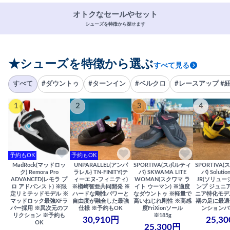
オトクなセールやセット
シューズを特徴から探せます
★シューズを特徴から選ぶ
すべて見る
すべて
#ダウントゥ
#ターンイン
#ベルクロ
#レースアップ #
1
2
3
4
予約もOK
予約もOK
MadRock(マッドロッ
UNPARALLEL(アンパ
SPORTIVA(スポルティ
SPORTIVA
ク) Remora Pro
ラレル) TN-FINITY(テ
バ) SKWAMA LITE
バ) Solutio
ADVANCED(レモラ プ
ィーエヌ-フィニティ)
WOMAN(スクワマ ラ
JR(ソリュー
ロ アドバンスト) ※限
※楢崎智亜共同開発 ※
イト ウーマン) ※適度
ンプ ジュニア
定リミテッドモデル ※
ハードな剛性パワーと
なダウントゥ ※軽量で
ニア特化モデ
マッドロック最強XFラ
自由度が融合した最強
高いねじれ剛性 ※高感
期の足に最適
バー採用 ※異次元のフ
仕様 ※予約もOK
度FriXionソール
ンションバ
リクション ※予約も
※185g
30,910円
25,3
OK
25,300円