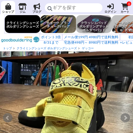
0
ショップ
ジム
ブログ
ログイン
カート
クライミングシューズ
チョーク ブラシ
クラッシュパッド
リードクラ
ボルダリングシューズ
チョークバッグ
ボルダリングマット
ロープクラ
ボルダーパッド
沢登
ポイント3倍
メール便199円 4980円で送料無料
初
8/31まで
宅急便498円～ 8980円で送料無料
+レビュ
トップ
クライミングシューズ ボルダリングシューズ
ゲッコー