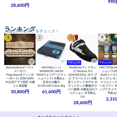
990
28,600円
ランキング
人気上昇中のギアをチェック！
1
2
3
4
予約もOK
予約もOK
Beastmaker(ビースト
MOON(ムーン)
MadRock(マッドロッ
FRICTIONL
メーカー)
WARRIOR CRASH
ク) Remora Pro
ションラボ) S
Fingerboard(フィンガ
PAD(ウォリアークラッ
ADVANCED(レモラ プ
Stuff(シー
ーボード) 1000/2000
シュパッド) ※厚みと
ロ アドバンスト) ※限
タッフ) レギ
※公式アプリ対応 ※指
丈夫さが魅力
定リミテッドモデル ※
イジェニック
トレ決定版
※130×100×12cm 6kg
マッドロック最強XFラ
ールフリー 
バー採用 ※異次元のフ
ップクライマ
30,800円
61,600円
リクション ※予約も
予約も
OK
2,31
28,600円