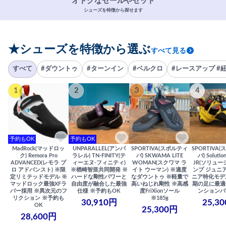
オトクなセールやセット
シューズを特徴から探せます
★シューズを特徴から選ぶ
すべて見る
すべて
#ダウントゥ
#ターンイン
#ベルクロ
#レースアップ #
1
2
3
4
予約もOK
予約もOK
MadRock(マッドロッ
UNPARALLEL(アンパ
SPORTIVA(スポルティ
SPORTIVA
ク) Remora Pro
ラレル) TN-FINITY(テ
バ) SKWAMA LITE
バ) Solutio
ADVANCED(レモラ プ
ィーエヌ-フィニティ)
WOMAN(スクワマ ラ
JR(ソリュー
ロ アドバンスト) ※限
※楢崎智亜共同開発 ※
イト ウーマン) ※適度
ンプ ジュニア
定リミテッドモデル ※
ハードな剛性パワーと
なダウントゥ ※軽量で
ニア特化モデ
マッドロック最強XFラ
自由度が融合した最強
高いねじれ剛性 ※高感
期の足に最適
バー採用 ※異次元のフ
仕様 ※予約もOK
度FriXionソール
ンションバ
リクション ※予約も
※185g
30,910円
25,3
OK
25,300円
28,600円