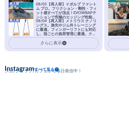
再入荷
08/05【再入荷】イボルブ ファント
ム プロ。フリクション・剛性・フィ
ット感すべてが頂点！EVOWRAPテ
ンションで究極のエッジング性能を
再入荷
08/04【再入荷】メトリウス ナノリ
実現。進化系ラバーEvo-74はTRAX
ングス。旅先やジム外トレーニング
を凌駕する粘着力で極小ホールドに
に最適。フィンガーリフトにも対応
安心感。
し、指ごとの負荷管理に最適。クラ
イマーの指を本気で鍛えるギア。
さらに表示
Instagram
すべて見る
ジム/ショップ/カフェから毎日発信中！