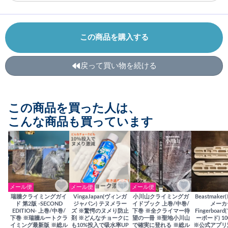
この商品を購入する
戻って買い物を続ける
この商品を買った人は、
こんな商品も買っています
メール便
メール便
メール便
瑞牆クライミングガイ
VingaJapan(ヴィンガ
小川山クライミングガ
Beastmake
ド 第2版 -SECOND
ジャパン) テヌメラー
イドブック 上巻/中巻/
メーカ
EDITION- 上巻/中巻/
ズ ※驚愕のヌメり防止
下巻 ※全クライマー待
Fingerboa
下巻 ※瑞牆ルートクラ
剤 ※どんなチョークに
望の一冊 ※聖地小川山
ーボード) 100
イミング最新版 ※総ル
も10%投入で吸水率UP
で確実に登れる ※総ル
※公式アプリ