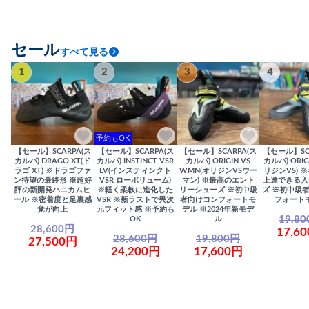
セール
すべて見る
1
2
3
4
予約もOK
【セール】SCARPA(ス
【セール】SCARPA(ス
【セール】SCARPA(ス
【セール】SC
カルパ) DRAGO XT(ド
カルパ) INSTINCT VSR
カルパ) ORIGIN VS
カルパ) ORIG
ラゴ XT) ※ドラゴファ
LV(インスティンクト
WMN(オリジンVSウー
リジンVS) 
ン待望の最終形 ※超好
VSR ローボリューム)
マン) ※最高のエント
上達できる入
評の新開発ハニカムヒ
※軽く柔軟に進化した
リーシューズ ※初中級
ズ ※初中級
ール ※密着度と足裏感
VSR ※新ラストで異次
者向けコンフォートモ
フォート
覚が向上
元フィット感 ※予約も
デル ※2024年新モデ
19,8
OK
ル
28,600円
17,6
28,600円
19,800円
27,500円
24,200円
17,600円