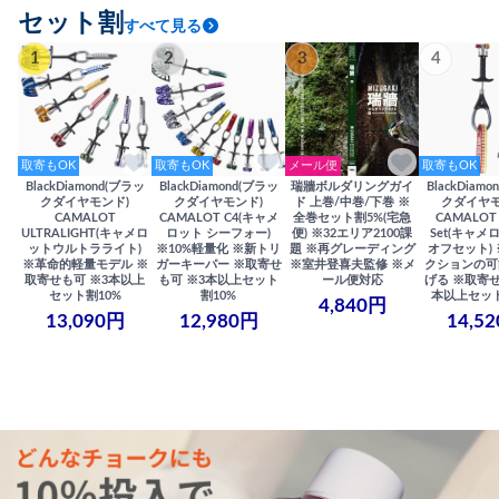
セット割
すべて見る
1
2
3
4
取寄もOK
取寄もOK
メール便
取寄もOK
BlackDiamond(ブラッ
BlackDiamond(ブラッ
瑞牆ボルダリングガイ
BlackDiam
クダイヤモンド)
クダイヤモンド)
ド 上巻/中巻/下巻 ※
クダイヤモ
CAMALOT
CAMALOT C4(キャメ
全巻セット割5%(宅急
CAMALOT 
ULTRALIGHT(キャメロ
ロット シーフォー)
便) ※32エリア2100課
Set(キャメロ
ットウルトラライト)
※10%軽量化 ※新トリ
題 ※再グレーディング
オフセット)
※革命的軽量モデル ※
ガーキーパー ※取寄せ
※室井登喜夫監修 ※メ
クションの可
取寄せも可 ※3本以上
も可 ※3本以上セット
ール便対応
げる ※取寄せ
セット割10%
割10%
本以上セット
4,840円
13,090円
12,980円
14,5