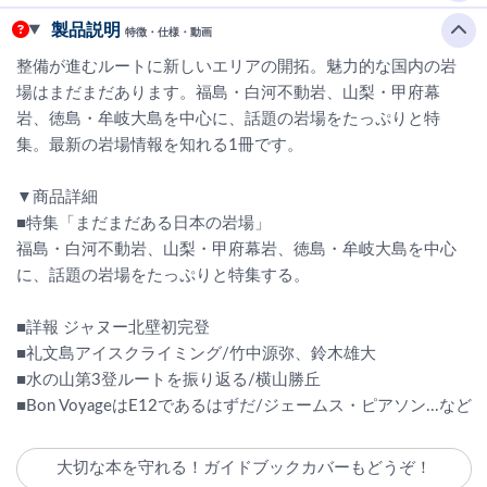
製品説明
特徴・仕様・動画
整備が進むルートに新しいエリアの開拓。魅力的な国内の岩
場はまだまだあります。福島・白河不動岩、山梨・甲府幕
岩、徳島・牟岐大島を中心に、話題の岩場をたっぷりと特
集。最新の岩場情報を知れる1冊です。
▼商品詳細
■特集「まだまだある日本の岩場」
福島・白河不動岩、山梨・甲府幕岩、徳島・牟岐大島を中心
に、話題の岩場をたっぷりと特集する。
■詳報 ジャヌー北壁初完登
■礼文島アイスクライミング/竹中源弥、鈴木雄大
■水の山第3登ルートを振り返る/横山勝丘
■Bon VoyageはE12であるはずだ/ジェームス・ピアソン...など
大切な本を守れる！ガイドブックカバーもどうぞ！