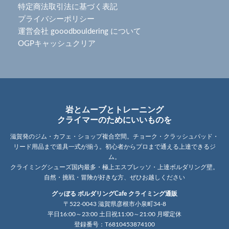
特定商法取引法に基づく表記
プライバシーポリシー
運営会社 gooodbouldering について
OGPキャッシュクリア
岩とムーブとトレーニング
クライマーのためにいいものを
滋賀発のジム・カフェ・ショップ複合空間。チョーク・クラッシュパッド・
リード用品まで道具一式が揃う。初心者からプロまで通える上達できるジ
ム。
クライミングシューズ国内最多・極上エスプレッソ・上達ボルダリング壁。
自然・挑戦・冒険が好きな方、ぜひお越しください
グッぼる ボルダリングCafe クライミング通販
〒522-0043 滋賀県彦根市小泉町34-8
平日16:00～23:00 土日祝11:00～21:00 月曜定休
登録番号：T6810453874100