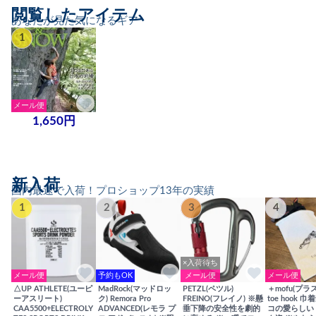
閲覧したアイテム
あなたが見た気になるギア
1
メール便
1,650円
新入荷
国内最速で入荷！プロショップ13年の実績
1
2
3
4
×入荷待ち
メール便
予約もOK
メール便
メール便
△UP ATHLETE(ユーピ
MadRock(マッドロッ
PETZL(ペツル)
＋mofu(プラ
ーアスリート)
ク) Remora Pro
FREINO(フレイノ) ※懸
toe hook 
CAA5500+ELECTROLY
ADVANCED(レモラ プ
垂下降の安全性を劇的
コの愛らしい