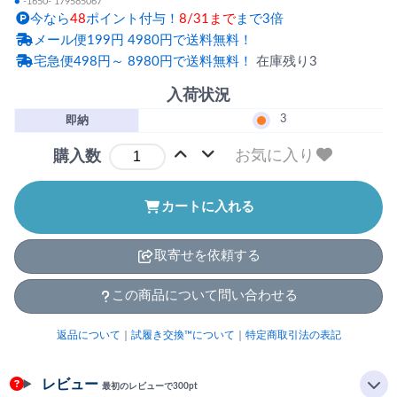
●
-1650- 179585067
今なら
48
ポイント付与！
8/31まで
まで3倍
メール便199円 4980円で送料無料！
宅急便498円～ 8980円で送料無料！
在庫残り3
入荷状況
3
即納
お気に入り
購入数
カートに入れる
取寄せを依頼する
この商品について問い合わせる
返品について
｜
試履き交換™について
｜
特定商取引法の表記
レビュー
最初のレビューで300pt