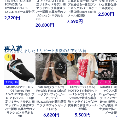
TES SPORTS DRINK
ロ アドバンスト) ※限
に高める ※一瞬でロー
ク姿 ※やわ
POWDER for
定リミテッドモデル ※
プを通せる一体型ブレ
いと素朴な風
HYDRATION & T-
マッドロック最強XFラ
ーキングスパー ※ゲー
ール便対応
CYCLE ※メール便対応
バー採用 ※異次元のフ
ト開口幅15mm 85g ※
2,500円
リクション ※予約も
メール便対応
2,320円
OK
7,590円
28,600円
再入荷
お待たせしました！リピート多数のギアが入荷
1
2
3
4
予約もOK
メール便
メール便
MadRock(マッドロッ
tataanz(タターンツ)
CXM(シーバイエム)
GUARD-TE
ク) Remora Pro
Portable Finger Grip(ポ
MOTTO T-shirt(モット
ックス) Cli
ADVANCED(レモラ プ
ータブル フィンガー
ー Tシャツ) ※コット
FingerTap
ロ アドバンスト) ※限
グリップ)
ン100%で最適な着心
グ フィンガー
定リミテッドモデル ※
※JazzySport×関川愛音
地 ※クライミングの本
19mm ※登
マッドロック最強XFラ
コラボ ※フィンガーリ
質を胸に表現 ※メール
ングが復活 
バー採用 ※異次元のフ
フトにも
便対応
士接着で肌に
リクション ※予約も
メール便
6,820円
5,500円
OK