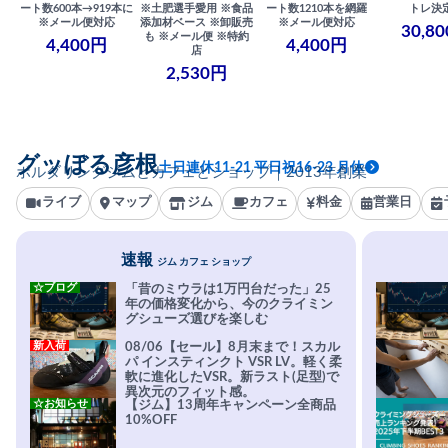
ート数600本→919本に
※土肥選手愛用 ※食品
ート数1210本を網羅
トレ決
※メール便対応
添加材ベース ※卸販売
※メール便対応
30,8
も ※メール便 ※特約
4,400円
4,400円
店
2,530円
グッぼる彦根
土日連休11-21 平日祝16-23 月休
ボルダリングジムとカフェとショップ｜2013年創業
ライブ
マップ
ジム
カフェ
料金
営業日
速報
ジム カフェ ショップ
☆ブログ
「昔のミウラは1万円台だった」25
年の価格変化から、今のクライミン
グシューズ選びを楽しむ
新入荷
08/06【セール】8月末まで！スカル
パ インスティンクト VSR LV。軽く柔
軟に進化したVSR。新ラスト(足型)で
異次元のフィット感。
☆お知らせ
【ジム】13周年キャンペーン全商品
10%OFF