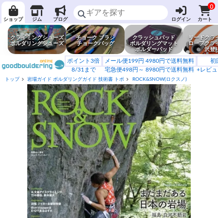
0
ショップ
ジム
ブログ
ログイン
カート
クライミングシューズ
チョーク ブラシ
クラッシュパッド
リードクラ
ボルダリングシューズ
チョークバッグ
ボルダリングマット
ロープクラ
ボルダーパッド
沢登
ポイント3倍
メール便199円 4980円で送料無料
初
8/31まで
宅急便498円～ 8980円で送料無料
+レビュ
トップ
岩場ガイド ボルダリングガイド 技術書 トポ
ROCK&SNOW(ロクスノ)