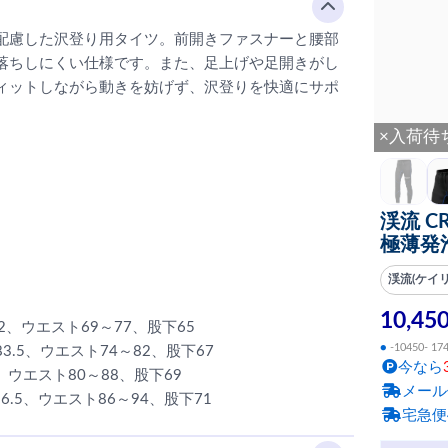
配慮した沢登り用タイツ。前開きファスナーと腰部
落ちしにくい仕様です。また、足上げや足開きがし
ィットしながら動きを妨げず、沢登りを快適にサポ
×入荷待
渓流 
極薄発
渓流(ケイ
10,45
82、ウエスト69～77、股下65
●
-10450- 17
83.5、ウエスト74～82、股下67
今なら
、ウエスト80～88、股下69
メール
86.5、ウエスト86～94、股下71
宅急便