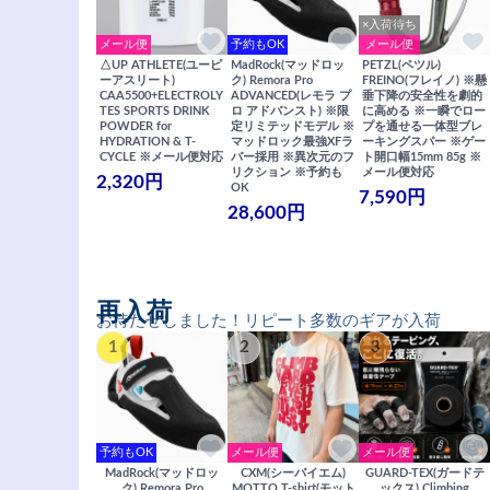
×入荷待ち
メール便
予約もOK
メール便
△UP ATHLETE(ユーピ
MadRock(マッドロッ
PETZL(ペツル)
ーアスリート)
ク) Remora Pro
FREINO(フレイノ) ※懸
CAA5500+ELECTROLY
ADVANCED(レモラ プ
垂下降の安全性を劇的
TES SPORTS DRINK
ロ アドバンスト) ※限
に高める ※一瞬でロー
POWDER for
定リミテッドモデル ※
プを通せる一体型ブレ
HYDRATION & T-
マッドロック最強XFラ
ーキングスパー ※ゲー
CYCLE ※メール便対応
バー採用 ※異次元のフ
ト開口幅15mm 85g ※
リクション ※予約も
メール便対応
2,320円
OK
7,590円
28,600円
再入荷
お待たせしました！リピート多数のギアが入荷
1
2
3
予約もOK
メール便
メール便
MadRock(マッドロッ
CXM(シーバイエム)
GUARD-TEX(ガードテ
ク) Remora Pro
MOTTO T-shirt(モット
ックス) Climbing