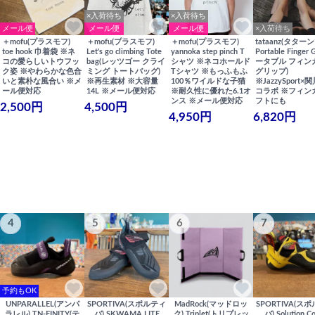
×入荷待ち
×入荷待ち
メール便
メール便
メール便
×入荷待ち
＋mofu(プラスモフ)
＋mofu(プラスモフ)
＋mofu(プラスモフ)
tataanz(タターン
toe hook 巾着袋 ※ネ
Let's go climbing Tote
yannoka step pinch T
Portable Finger 
コの愛らしいトウフッ
bag(レッツゴー クライ
シャツ ※ネコホールド
ータブル フィン
ク姿 ※やわらかな色合
ミング トートバッグ)
Tシャツ ※もっふもふ
グリップ)
いと素朴な風合い ※メ
※再生素材 ※大容量
100％ワイルドな子猫
※JazzySport
ール便対応
14L ※メール便対応
※耐久性に優れた6.1オ
コラボ ※フィン
ンス ※メール便対応
フトにも
2,500円
4,500円
4,950円
6,820円
4
5
6
7
予約もOK
UNPARALLEL(アンパ
SPORTIVA(スポルティ
MadRock(マッドロッ
SPORTIVA(ス
ラレル) TN-FINITY(テ
バ) SKWAMA LITE
ク) Triplet(トリプレッ
バ) Solution C