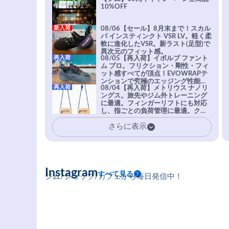
10%OFF
新入荷
08/06【セール】8月末まで！スカル
パ インスティンクト VSR LV。軽く柔
軟に進化したVSR。新ラスト(足型)で
異次元のフィット感。
再入荷
08/05【再入荷】イボルブ ファント
ム プロ。フリクション・剛性・フィ
ット感すべてが頂点！EVOWRAPテ
ンションで究極のエッジング性能を
再入荷
08/04【再入荷】メトリウス ナノリ
実現。進化系ラバーEvo-74はTRAX
ングス。旅先やジム外トレーニング
を凌駕する粘着力で極小ホールドに
に最適。フィンガーリフトにも対応
安心感。
し、指ごとの負荷管理に最適。クラ
イマーの指を本気で鍛えるギア。
さらに表示
Instagram
すべて見る
ジム/ショップ/カフェから毎日発信中！