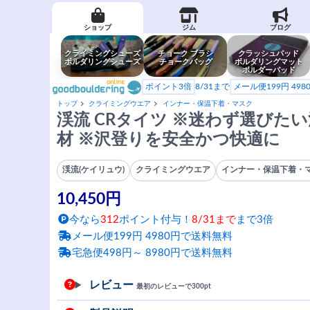
ショップ
ジム
ブログ
クライミングシューズ
チョーク ブラシ
クラッシュパッド
ボルダリングシューズ
チョークバッグ
ボルダリングマット
ボルダーパッド
ポイント3倍
8/31まで
メール便199円 49
トップ
クライミングウエア
インナー・保温下着・マスク
渓流 CRタイツ ※迷わず選びた
材 ※沢登りを安全かつ快適に
渓流(ケイリュウ)
クライミングウエア
インナー・保温下着・
10,450円
今なら
312
ポイント付与！
8/31まで
まで3倍
メール便199円 4980円で送料無料
宅急便498円～ 8980円で送料無料
レビュー
最初のレビューで300pt