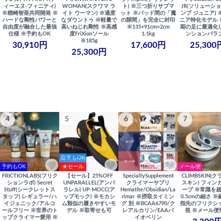
ィーエヌ-フィニティ)
WOMAN(スクワマ ラ
ト) ※三つ折りサブマ
JR(ソリューショ
※楢崎智亜共同開発 ※
イト ウーマン) ※適度
ット ※パッド間の「魔
ンプ ジュニア) 
ハードな剛性パワーと
なダウントゥ ※軽量で
の隙間」を完全に封印
ニア特化モデル 
自由度が融合した最強
高いねじれ剛性 ※高感
※135×91cm×2cm
期の足に最適化
仕様 ※予約もOK
度FriXionソール
1.1kg
ンションバラ
※185g
30,910円
17,600円
25,300
25,300円
4
5
6
7
取寄もOK
予約もOK
★セール
メール便
FRICTIONLABS(フリク
【セール】25%OFF
SpecialtySupplement
CLIMBSKIN(
ションラボ) Secret
UNPARALLEL(アンパ
クライマーサプリ
スキン) フィン
Stuff(シークレットス
ラレル) UP-MOCC(ア
Hematite/Obsidian/La
ープ ※常識を
タッフ) レギュラー/ハ
ップモック) ※モカシ
rimar ※摂取タイミン
0.5cmの細さ 
イジェニック/アルコ
ム類似の履きやすいモ
グ 別 ※BCAA6790/ク
指先のフリクシ
ールフリー ※世界のト
デル ※取寄せも可
レアルカリン/EAAバ
視 ※メール便
ップクライマー愛用 ※
イオペリン