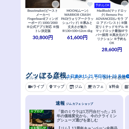
予約もOK
Beastmaker(ビースト
MOON(ムーン)
MadRock(マッドロッ
メーカー)
WARRIOR CRASH
ク) Remora Pro
Fingerboard(フィンガ
PAD(ウォリアークラッ
ADVANCED(レモラ プ
ーボード) 1000/2000
シュパッド) ※厚みと
ロ アドバンスト) ※限
※公式アプリ対応 ※指
丈夫さが魅力
定リミテッドモデル ※
トレ決定版
※130×100×12cm 6kg
マッドロック最強XFラ
バー採用 ※異次元のフ
30,800円
61,600円
リクション ※予約も
OK
28,600円
グッぼる彦根
土日連休11-21 平日祝16-23 月休
ボルダリングジムとカフェとショップ｜2013年創業
ライブ
マップ
ジム
カフェ
料金
速報
ジム カフェ ショップ
☆ブログ
「昔のミウラは1万円台だった」25
年の価格変化から、今のクライミン
グシューズ選びを楽しむ
☆お知らせ
【ジム】13周年キャンペーン全商品