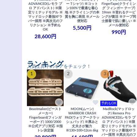
ADVANCED(レモラ プ
ー Tシャツ) ※コット
FingerTape(クライミン
ロ アドバンスト) ※限
ン100%で最適な着心
グ フィンガー テープ)
定リミテッドモデル ※
地 ※クライミングの本
19mm ※登れるテーピ
マッドロック最強XFラ
質を胸に表現 ※メール
ングが復活 ※テープ同
バー採用 ※異次元のフ
便対応
士接着で肌に優しい ※
リクション ※予約も
メール便対応
5,500円
OK
990円
28,600円
ランキング
人気上昇中のギアをチェック！
1
2
3
予約もOK
Beastmaker(ビースト
MOON(ムーン)
MadRock(マッドロッ
メーカー)
WARRIOR CRASH
ク) Remora Pro
Fingerboard(フィンガ
PAD(ウォリアークラッ
ADVANCED(レモラ プ
ーボード) 1000/2000
シュパッド) ※厚みと
ロ アドバンスト) ※限
※公式アプリ対応 ※指
丈夫さが魅力
定リミテッドモデル ※
トレ決定版
※130×100×12cm 6kg
マッドロック最強XFラ
バー採用 ※異次元のフ