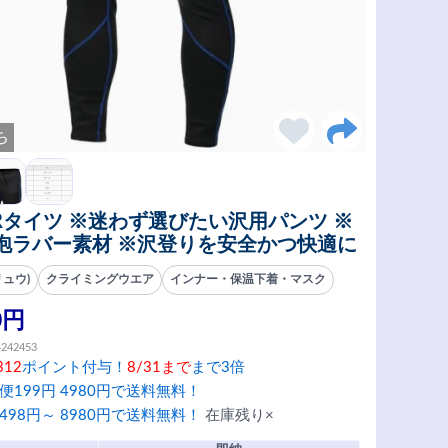
ち
CRタイツ ※迷わず選びたい沢用パンツ ※
泡ラバー素材 ※沢登りを安全かつ快適に
リュウ)
クライミングウエア
インナー・保温下着・マスク
0円
4242453
312
ポイント付与！
8/31まで
まで3倍
便199円 4980円で送料無料！
498円～ 8980円で送料無料！
在庫残り×