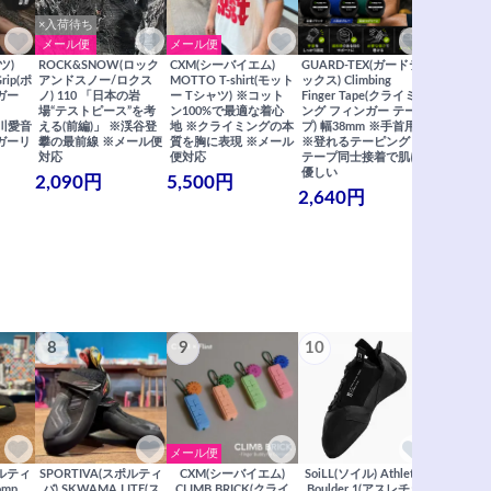
×入荷待ち
メール便
メール便
メール便
ツ)
ROCK&SNOW(ロック
CXM(シーバイエム)
GUARD-TEX(ガードテ
GUARD-
Grip(ポ
アンドスノー/ロクス
MOTTO T-shirt(モット
ックス) Climbing
ックス) Cli
ガー
ノ) 110 「日本の岩
ー Tシャツ) ※コット
Finger Tape(クライミ
FingerT
場“テストピース”を考
ン100%で最適な着心
ング フィンガー テー
グ フィン
×関川愛音
える(前編)」 ※渓谷登
地 ※クライミングの本
プ) 幅38mm ※手首用
19mm 
ガーリ
攀の最前線 ※メール便
質を胸に表現 ※メール
※登れるテーピング ※
ングが復活
対応
便対応
テープ同士接着で肌に
士接着で肌
優しい
メール便
2,090円
5,500円
2,640円
990円
8
9
10
11
メール便
ポルティ
SPORTIVA(スポルティ
CXM(シーバイエム)
SoiLL(ソイル) Athletic
SCARP
omp
バ) SKWAMA LITE(ス
CLIMB BRICK(クライ
Boulder 1(アスレチッ
NEW FUR