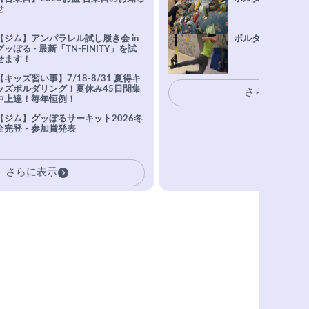
せ
【ジム】アンパラレル試し履き会 in
ボルダリングトレ
グッぼる - 最新「TN-FINITY」を試
せます！
【キッズ習い事】7/18-8/31 夏得キ
ッズボルダリング！夏休み45日間集
さらに表示
中上達！毎年恒例！
【ジム】グッぼるサーキット2026冬
全完登・参加賞発表
さらに表示