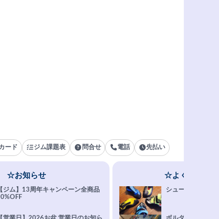
カード
ジム課題表
問合せ
電話
先払い
☆お知らせ
☆よくある質問
【ジム】13周年キャンペーン全商品
シューズ選びFAQ
10%OFF
【営業日】2026お盆 営業日のお知ら
ボルダリング上達Q