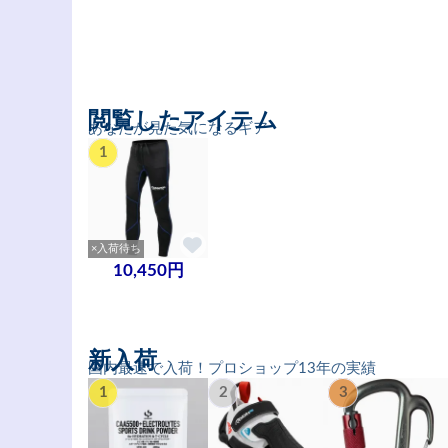
閲覧したアイテム
あなたが見た気になるギア
1
×入荷待ち
10,450円
新入荷
国内最速で入荷！プロショップ13年の実績
1
2
3