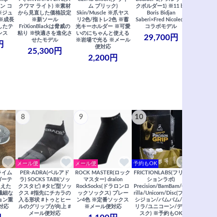
ン コ
クワマ ライト) ※素材
ム ブリック)
クボルダー1) ※11 by
ー フュー
※ジュ
から見直した価格設定
Skin/Muscle ※爪ヤス
Boris Bidjan
※異次元
※成長
※新ソール
リ2色/指トレ2色 ※蓄
Saberi×Fred Nicoleの
ルトラライ
したテ
FriXionBlackは脅威の
光キーホルダー ※可愛
コラボモデル
しなやか
ンス
粘り ※快適さを進化さ
いのにちゃんと使える
最強 ※1
29,700円
せたモデル
※岩場で光る ※メール
円
31,
便対応
25,300円
2,200円
8
9
10
11
メール便
メール便
予約もOK
メール便
クライム
PER-ADRA(ペルアド
ROCK MASTER(ロック
FRICTIONLABS(フリク
笠置山ク
ガーテ
ラ) SOCKS TABI(ソッ
マスター) dralon
ションラボ)
リアガイド
超えた
クスタビ) #タビ型ソッ
RockSocks(ドラロンロ
Precision/BamBam/Go
2022年度
※繊細な
クス #指先にチカラの
ックソックス) プレー
rilla/Unicorn/Disc(プレ
/ 里西 里
ョン重
入る形状 #トゥとヒー
ン4色 ※定番ソックス
シジョン/バムバム/ゴ
リア ※
対応
ルのグリップが向上 #
※メール便対応
リラ/ユニコーン/ディ
2,
メール便対応
スク) ※予約もOK