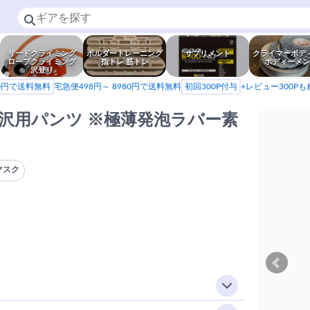
リードクライミング
ボルダートレーニング
サプリメント
クライマーボデ
ロープクライミング
指トレ 筋トレ
ボディーメン
沢登り
80円で送料無料
宅急便498円～ 8980円で送料無料
初回300P付与
+レビュー300P
い沢用パンツ ※極薄発泡ラバー素
マスク