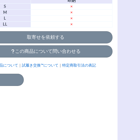
即納
S
×
M
×
L
×
LL
×
取寄せを依頼する
この商品について問い合わせる
品について
｜
試履き交換™について
｜
特定商取引法の表記