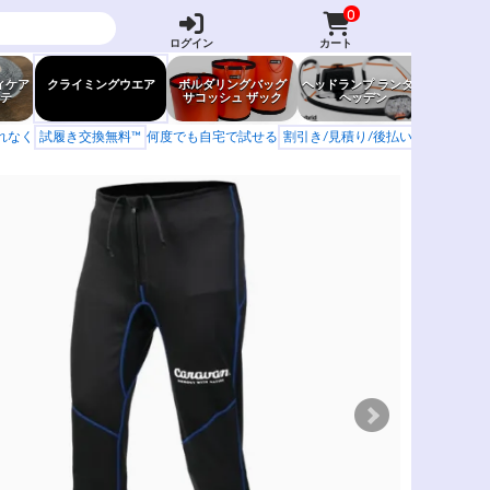
0
ログイン
カート
ィケア
クライミングウエア
ボルダリングバッグ
ヘッドランプ ランタン
防虫グッ
テ
サコッシュ ザック
ヘッデン
岩場ア
もれなく
試履き交換無料™
何度でも自宅で試せる
割引き/見積り/後払い
学校 山岳会