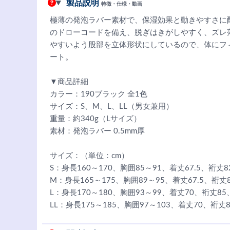
製品説明
特徴・仕様・動画
極薄の発泡ラバー素材で、保湿効果と動きやすさに
のドローコードを備え、脱ぎはきがしやすく、ズレ
やすいよう股部を立体形状にしているので、体にフ
ート。
▼商品詳細
カラー：190ブラック 全1色
サイズ：S、M、L、LL（男女兼用）
重量：約340g（Lサイズ）
素材：発泡ラバー 0.5mm厚
サイズ：（単位：cm）
S：身長160～170、胸囲85～91、着丈67.5、裄丈
M：身長165～175、胸囲89～95、着丈67.5、裄丈
L：身長170～180、胸囲93～99、着丈70、裄丈85
LL：身長175～185、胸囲97～103、着丈70、裄丈