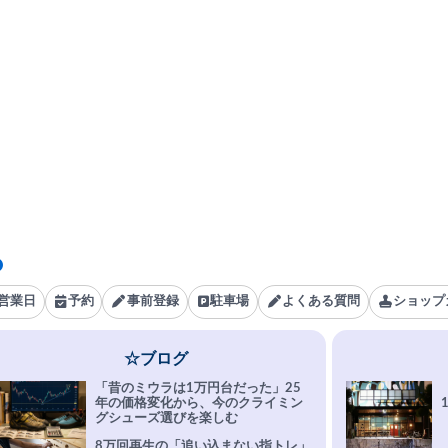
営業日
予約
事前登録
駐車場
よくある質問
ショップ
☆ブログ
「昔のミウラは1万円台だった」25
年の価格変化から、今のクライミン
グシューズ選びを楽しむ
8万回再生の「追い込まない指トレ」