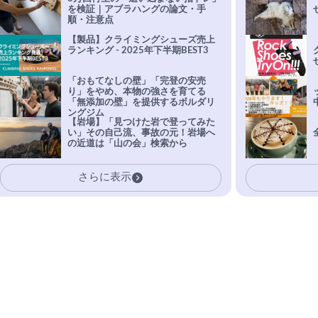
を検証｜アブラハングの論文・手
順・注意点
【製品】クライミングシューズ売上
ランキング - 2025年下半期BEST3
「おもてなしの壁」「完登の安売
り」をやめ、本物の強さを育てる
「無添加の壁」を提供するボルダリ
ングジム
【岩場】「見つけた岩で登ってみた
い」その自己流、事故の元！岩場へ
の近道は「山の会」検索から
さらに表示