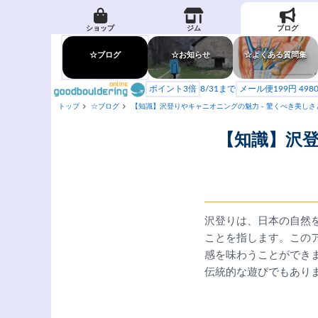
ショップ
ジム
ブログ
☆ブログ
☆お知らせ
☆よくある質問集
ポイント3倍
8/31まで
メール便199円 49
トップ
☆ブログ
【知識】沢登りやキャニオニングの魅力 - 驚くべき美しさ
【知識】沢登
沢登りは、日本の自然
ことを指します。この
感を味わうことができ
伝統的な遊びでもあり