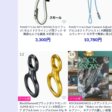
Petzl(ペツル) SKY HOOK(スカイフッ
Petzl(ペツル) Dual Connect Adjus
ク) ※エイドクライミング用フック ※
アルコネクトアジャスト) ※調節
簡易セルフを確保 ※沢登りにも
ルランヤード ※片手で簡単に長さ
3,300円
10,780円
13
14
×入荷待ち
メール便
メール便
BlackDiamond(ブラックダイヤモンド)
ROCK&SNOW(ロックアンドスノ
SUPER 8(スーパーエイト) ※対応ロー
クスノ) 104 「Riders on the Stor
プ ダブル8.1mm シングル11mm 87g ※
ルフリー」 ※アジアの新しい岩場