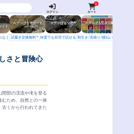
0
ログイン
カート
☆グッぼるサポート
☆グッぼるツアー
☆グッぼる公共活動
☆グッぼ
ガイド
もれなく
試履き交換無料™
何度でも自宅で試せる
割引き/見積り/後払い
学校 山岳会
美しさと冒険心
山間部の渓流や滝を登る
進むため、自然との一体
、古くから行われてきた