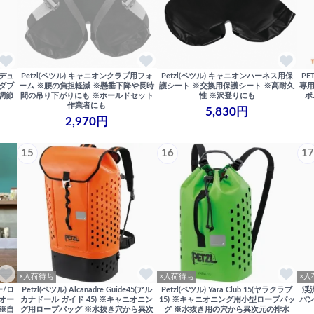
t(デュ
Petzl(ペツル) キャニオンクラブ用フォ
Petzl(ペツル) キャニオンハーネス用保
PE
型ダブ
ーム ※腰の負担軽減 ※懸垂下降や長時
護シート ※交換用保護シート ※高耐久
専用
調節
間の吊り下がりにも ※ホールドセット
性 ※沢登りにも
ポ
作業者にも
5,830円
2,970円
15
16
17
×入荷待ち
×入荷待ち
×入
ー/ロ
Petzl(ペツル) Alcanadre Guide45(アル
Petzl(ペツル) Yara Club 15(ヤラクラブ
渓
m オー
カナドール ガイド 45) ※キャニオニン
15) ※キャニオニング用小型ロープバッ
パン
 ※自
グ用ロープバッグ ※水抜き穴から異次
グ ※水抜き用の穴から異次元の排水