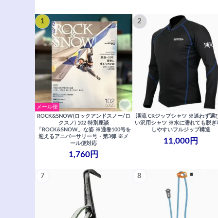
1
2
メール便
ROCK&SNOW(ロックアンドスノー/ロ
渓流 CRジップシャツ ※迷わず選
クスノ) 102 特別座談
い沢用シャツ ※水に濡れても脱ぎ
「ROCK&SNOW」な姿 ※通巻100号を
しやすいフルジップ構造
迎えるアニバーサリー号・第3弾 ※メ
11,000円
ール便対応
1,760円
7
8