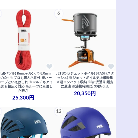
6
etzl(ペツル) Rumba(ルンバ) 8.0mm
JETBOIL(ジェットボイル) STASH(スタ
0m/60m ※プロも選ぶ汎用性 ※ハー
ッシュ) ※ジェットボイル史上最軽量
ロープといえばこれ ※マルチもアイ
※超コンパクト収納 ※岩 沢登り 縦走
も沢も幅広く対応 ※ルーフにも適し
に最適 ※沸騰時間2分30秒/0.5L
た軽さ
20,350円
25,300円
12