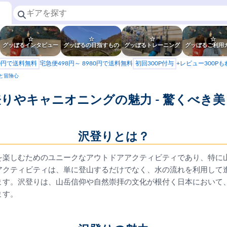
☆
☆
☆
☆
グッぼるインタビュー
グッぼるの目指すもの
グッぼるトレーニング
グッぼるご利用
80円で送料無料
宅急便498円～ 8980円で送料無料
初回300P付与
+レビュー300P
と冒険心
りやキャニオニングの魅力 - 驚くべき
沢登りとは？
を楽しむためのユニークなアウトドアアクティビティであり、特に
アクティビティは、単に登山するだけでなく、水の流れを利用して
ます。沢登りは、山岳信仰や自然崇拝の文化が根付く日本において
ます。