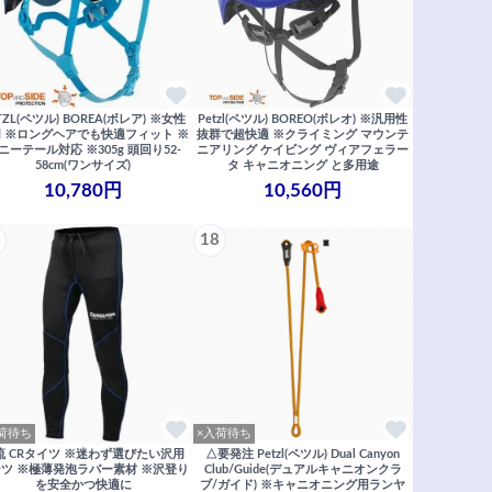
TZL(ペツル) BOREA(ボレア) ※女性
Petzl(ペツル) BOREO(ボレオ) ※汎用性
 ※ロングヘアでも快適フィット ※
抜群で超快適 ※クライミング マウンテ
ニーテール対応 ※305g 頭回り52-
ニアリング ケイビング ヴィアフェラー
58cm(ワンサイズ)
タ キャニオニング と多用途
10,780円
10,560円
18
荷待ち
×入荷待ち
流 CRタイツ ※迷わず選びたい沢用
△要発注 Petzl(ペツル) Dual Canyon
ツ ※極薄発泡ラバー素材 ※沢登り
Club/Guide(デュアルキャニオンクラ
を安全かつ快適に
ブ/ガイド) ※キャニオニング用ランヤ