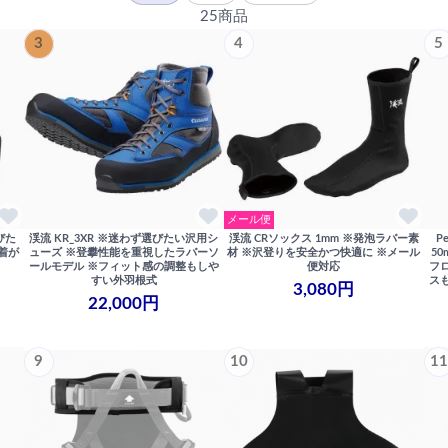
25商品
3
4
5
メール便
びた
渓流 KR_3XR ※迷わず選びたい沢用シ
渓流 CRソックス 1mm ※発泡ラバー素
P
着が
ューズ ※登攀性能を重視したラバーソ
材 ※沢登りを安全かつ快適に ※メール
5
ールモデル ※フィット感の調整もしや
便対応
フ
すい外羽根式
ス
3,080円
22,000円
9
10
11