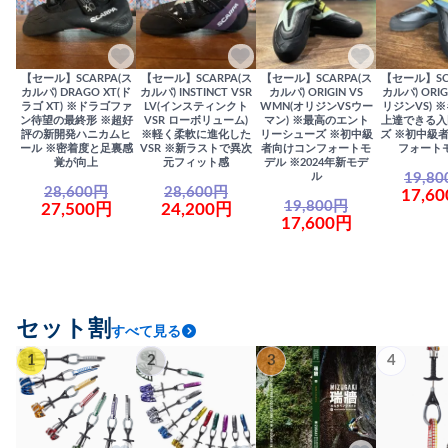
【セール】SCARPA(ス
【セール】SCARPA(ス
【セール】SCARPA(ス
【セール】SC
カルパ) DRAGO XT(ド
カルパ) INSTINCT VSR
カルパ) ORIGIN VS
カルパ) ORIG
ラゴ XT) ※ドラゴファ
LV(インスティンクト
WMN(オリジンVSウー
リジンVS) 
ン待望の最終形 ※超好
VSR ローボリューム)
マン) ※最高のエント
上達できる入
評の新開発ハニカムヒ
※軽く柔軟に進化した
リーシューズ ※初中級
ズ ※初中級
ール ※密着度と足裏感
VSR ※新ラストで異次
者向けコンフォートモ
フォート
覚が向上
元フィット感
デル ※2024年新モデ
19,8
ル
28,600円
28,600円
17,6
19,800円
27,500円
24,200円
17,600円
セット割
すべて見る
1
2
3
4