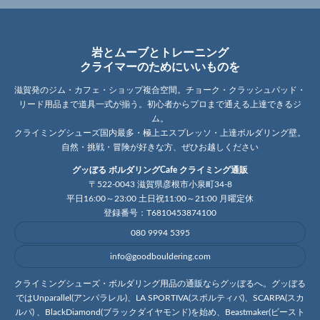
岩とムーブとトレーニング
クライマーのためにいいものを
滋賀発のジム・カフェ・ショップ複合空間。チョーク・クラッシュパッド・
リード用品まで道具一式が揃う。初心者からプロまで通える上達できるジ
ム。
クライミングシューズ国内最多・極上エスプレッソ・上達ボルダリング壁。
自然・挑戦・冒険が好きな方、ぜひお越しください
グッぼる ボルダリングCafe クライミング通販
〒522-0043 滋賀県彦根市小泉町34-8
平日16:00～23:00 土日祝11:00～21:00 月曜定休
登録番号：T6810453874100
080 9994 5395
info@goodbouldering.com
クライミングシューズ・ボルダリング用品の通販ならグッぼるへ。グッぼる
ではUnparallel(アンパラレル)、LA SPORTIVA(スポルティバ)、SCARPA(スカ
ルパ) 、BlackDiamond(ブラックダイヤモンド)を始め、Beastmaker(ビースト