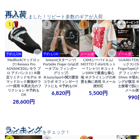
再入荷
お待たせしました！リピート多数のギアが入荷
1
2
3
4
予約もOK
予約もOK
メール便
メール便
MadRock(マッドロッ
tataanz(タターンツ)
CXM(シーバイエム)
GUARD-TE
ク) Remora Pro
Portable Finger Grip(ポ
MOTTO T-shirt(モット
ックス) Cli
ADVANCED(レモラ プ
ータブル フィンガー
ー Tシャツ) ※コット
FingerTap
ロ アドバンスト) ※限
グリップ)
ン100%で最適な着心
グ フィンガー
定リミテッドモデル ※
※JazzySport×関川愛音
地 ※クライミングの本
19mm ※登
マッドロック最強XFラ
コラボ ※フィンガーリ
質を胸に表現 ※メール
ングが復活 
バー採用 ※異次元のフ
フトにも ※予約もOK
便対応
士接着で肌に
リクション ※予約も
メール便
6,820円
5,500円
OK
990
28,600円
ランキング
人気上昇中のギアをチェック！