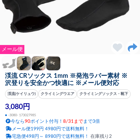
メール便
渓流 CRソックス 1mm ※発泡ラバー素材 ※
沢登りを安全かつ快適に ※メール便対応
渓流(ケイリュウ)
クライミングウエア
クライミングソックス・靴下
3,080円
●
-3080- 173027985
今なら
90
ポイント付与！
8/31まで
まで3倍
メール便199円 4980円で送料無料！
宅急便498円～ 8980円で送料無料！
在庫残り2