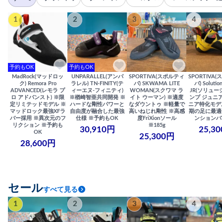
1
2
3
4
予約もOK
予約もOK
MadRock(マッドロッ
UNPARALLEL(アンパ
SPORTIVA(スポルティ
SPORTIVA
ク) Remora Pro
ラレル) TN-FINITY(テ
バ) SKWAMA LITE
バ) Solutio
ADVANCED(レモラ プ
ィーエヌ-フィニティ)
WOMAN(スクワマ ラ
JR(ソリュー
ロ アドバンスト) ※限
※楢崎智亜共同開発 ※
イト ウーマン) ※適度
ンプ ジュニア
定リミテッドモデル ※
ハードな剛性パワーと
なダウントゥ ※軽量で
ニア特化モデ
マッドロック最強XFラ
自由度が融合した最強
高いねじれ剛性 ※高感
期の足に最適
バー採用 ※異次元のフ
仕様 ※予約もOK
度FriXionソール
ンションバ
リクション ※予約も
※185g
30,910円
25,3
OK
25,300円
28,600円
セール
すべて見る
1
2
3
4