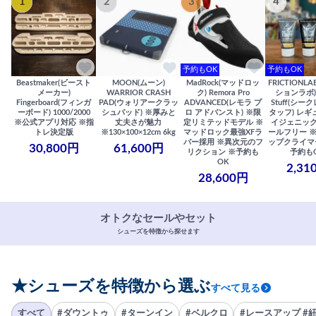
1
2
3
4
予約もOK
予約もOK
Beastmaker(ビースト
MOON(ムーン)
MadRock(マッドロッ
FRICTIONL
メーカー)
WARRIOR CRASH
ク) Remora Pro
ションラボ) S
Fingerboard(フィンガ
PAD(ウォリアークラッ
ADVANCED(レモラ プ
Stuff(シー
ーボード) 1000/2000
シュパッド) ※厚みと
ロ アドバンスト) ※限
タッフ) レギ
※公式アプリ対応 ※指
丈夫さが魅力
定リミテッドモデル ※
イジェニック
トレ決定版
※130×100×12cm 6kg
マッドロック最強XFラ
ールフリー 
バー採用 ※異次元のフ
ップクライマ
30,800円
61,600円
リクション ※予約も
予約も
OK
2,31
28,600円
オトクなセールやセット
シューズを特徴から探せます
★シューズを特徴から選ぶ
すべて見る
すべて
#ダウントゥ
#ターンイン
#ベルクロ
#レースアップ #