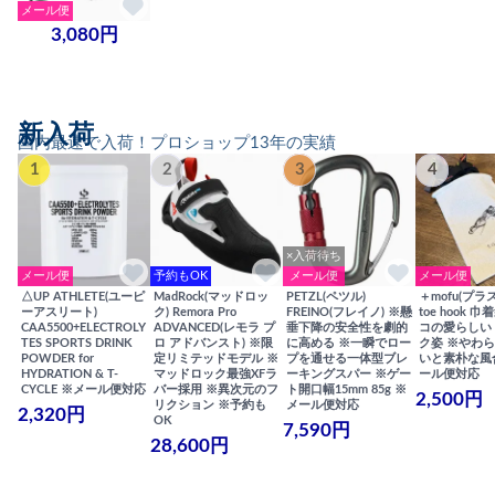
メール便
3,080円
新入荷
国内最速で入荷！プロショップ13年の実績
1
2
3
4
×入荷待ち
メール便
予約もOK
メール便
メール便
△UP ATHLETE(ユーピ
MadRock(マッドロッ
PETZL(ペツル)
＋mofu(プラ
ーアスリート)
ク) Remora Pro
FREINO(フレイノ) ※懸
toe hook 
CAA5500+ELECTROLY
ADVANCED(レモラ プ
垂下降の安全性を劇的
コの愛らしい
TES SPORTS DRINK
ロ アドバンスト) ※限
に高める ※一瞬でロー
ク姿 ※やわ
POWDER for
定リミテッドモデル ※
プを通せる一体型ブレ
いと素朴な風
HYDRATION & T-
マッドロック最強XFラ
ーキングスパー ※ゲー
ール便対応
CYCLE ※メール便対応
バー採用 ※異次元のフ
ト開口幅15mm 85g ※
2,500円
リクション ※予約も
メール便対応
2,320円
OK
7,590円
28,600円