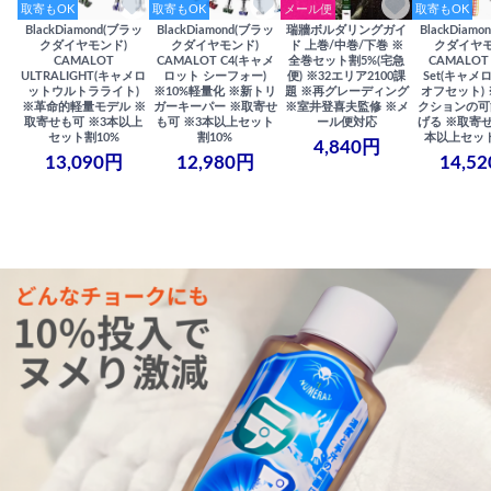
取寄もOK
取寄もOK
メール便
取寄もOK
BlackDiamond(ブラッ
BlackDiamond(ブラッ
瑞牆ボルダリングガイ
BlackDiam
クダイヤモンド)
クダイヤモンド)
ド 上巻/中巻/下巻 ※
クダイヤモ
CAMALOT
CAMALOT C4(キャメ
全巻セット割5%(宅急
CAMALOT 
ULTRALIGHT(キャメロ
ロット シーフォー)
便) ※32エリア2100課
Set(キャメロ
ットウルトラライト)
※10%軽量化 ※新トリ
題 ※再グレーディング
オフセット)
※革命的軽量モデル ※
ガーキーパー ※取寄せ
※室井登喜夫監修 ※メ
クションの可
取寄せも可 ※3本以上
も可 ※3本以上セット
ール便対応
げる ※取寄せ
セット割10%
割10%
本以上セット
4,840円
13,090円
12,980円
14,5