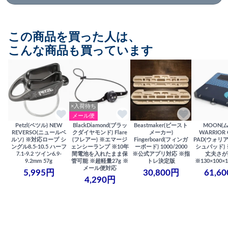
この商品を買った人は、
こんな商品も買っています
×入荷待ち
メール便
Petzl(ペツル) NEW
BlackDiamond(ブラッ
Beastmaker(ビースト
MOON(
REVERSO(ニュールベ
クダイヤモンド) Flare
メーカー)
WARRIOR 
ルソ) ※対応ロープ シ
(フレアー) ※エマージ
Fingerboard(フィンガ
PAD(ウォリ
ングル8.5-10.5 ハーフ
ェンシーランプ ※10年
ーボード) 1000/2000
シュパッド)
7.1-9.2 ツイン6.9-
間電池を入れたまま保
※公式アプリ対応 ※指
丈夫さが
9.2mm 57g
管可能 ※超軽量27g ※
トレ決定版
※130×100×1
メール便対応
5,995円
30,800円
61,6
4,290円