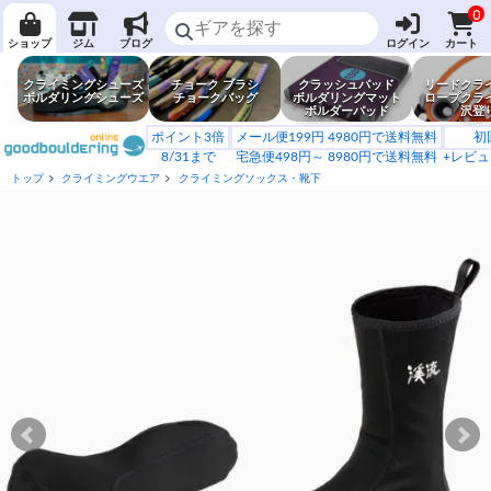
0
ショップ
ジム
ブログ
ログイン
カート
クライミングシューズ
チョーク ブラシ
クラッシュパッド
リードクラ
ボルダリングシューズ
チョークバッグ
ボルダリングマット
ロープクラ
ボルダーパッド
沢登
ポイント3倍
メール便199円 4980円で送料無料
初
8/31まで
宅急便498円～ 8980円で送料無料
+レビュ
トップ
クライミングウエア
クライミングソックス・靴下