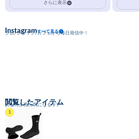
さらに表示
Instagram
すべて見る
ジム/ショップ/カフェから毎日発信中！
閲覧したアイテム
あなたが見た気になるギア
1