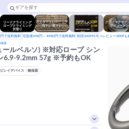
リードクライミング
ボルダートレーニング
サプリメント
クライマーボデ
ロープクライミング
指トレ 筋トレ
ボディーメン
沢登り
80円で送料無料
宅急便498円～ 8980円で送料無料
初回300P付与
+レビュー300P
確保器
O(ニュールベルソ) ※対応ロープ シン
ン6.9-9.2mm 57g ※予約もOK
ビレイデバイス・確保器