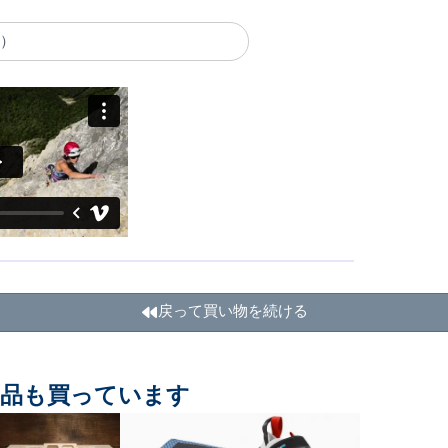
F）
戻って買い物を続ける
商品も買っています