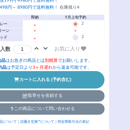
便199円 4980円で送料無料！
498円～ 8980円で送料無料！
在庫残り4
即納
9月上旬予約
2
レー
×
リーン
×
×
2
ッド
×
お気に入り
入数
約品
はお急ぎの商品とは
別精算
でお願いします。
約品
は予定日より
3ヶ月遅れ
から返金可能です。
カートに入れる (予約含む)
取寄せを依頼する
この商品について問い合わせる
品について
｜
試履き交換™について
｜
特定商取引法の表記