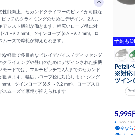
で性能向上。セカンドクライマーのビレイが可能な
チピッチのクライミングのためにデザイン。2人ま
キアシスト機能が働きます。幅広いロープ径に対
.1 ~9.2 mm)、ツインロープ (6.9 ~9.2 mm)。ロ
スムーズで摩耗が抑えられます。
予約もO
な軽量で多目的なビレイデバイス / ディッセンダ
のクライミングや登山のためにデザインされた多機
Petzl
ルソモードでは、マルチピッチで2人までのセカンド
※対応ロ
働きます。幅広いロープ径に対応します: シング
ツイン6
.2 mm)、ツインロープ (6.9 ～9.2 mm)。ロープスロ
がスムーズで摩耗が抑えられます
Pet
5,995
●
-5995- 139
今なら