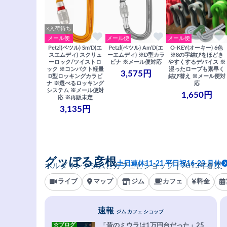
×入荷待ち
メール便
メール便
メール便
Petzl(ペツル) Sm'D(エ
Petzl(ペツル) Am’D(エ
O-KEY(オーキー) 6色
スエムディ) スクリュ
ーエムディ) ※D型カラ
※8の字結びをほどき
ーロック/ツイストロ
ビナ ※メール便対応
やすくするデバイス ※
ック ※コンパクト軽量
湿ったロープも素早く
3,575円
D型ロッキングカラビ
結び替え ※メール便対
ナ ※選べるロッキング
応
システム ※メール便対
1,650円
応 ※再販未定
3,135円
グッぼる彦根
土日連休11-21 平日祝16-23 月休
ボルダリングジムとカフェとショップ｜2013年創業
ライブ
マップ
ジム
カフェ
料金
速報
ジム カフェ ショップ
☆ブログ
「昔のミウラは1万円台だった」25