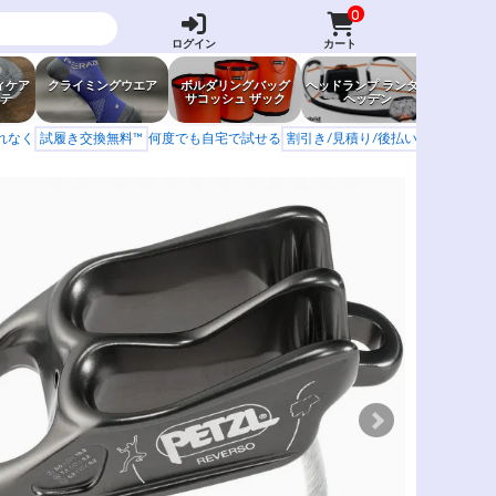
0
ログイン
カート
ィケア
クライミングウエア
ボルダリングバッグ
ヘッドランプ ランタン
防虫グッ
テ
サコッシュ ザック
ヘッデン
岩場ア
もれなく
試履き交換無料™
何度でも自宅で試せる
割引き/見積り/後払い
学校 山岳会