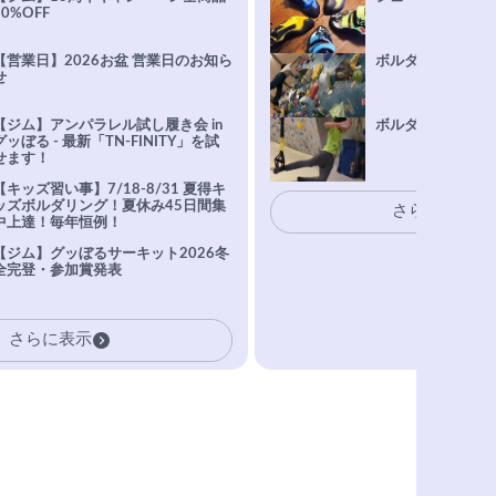
10%OFF
【営業日】2026お盆 営業日のお知ら
ボルダリング上達Q
せ
【ジム】アンパラレル試し履き会 in
ボルダリングトレ
グッぼる - 最新「TN-FINITY」を試
せます！
【キッズ習い事】7/18-8/31 夏得キ
ッズボルダリング！夏休み45日間集
さらに表示
中上達！毎年恒例！
【ジム】グッぼるサーキット2026冬
全完登・参加賞発表
さらに表示