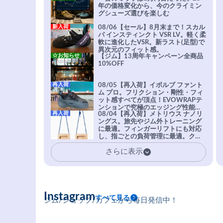
年の価格変化から、今のクライミン
グシューズ選びを楽しむ
新入荷
08/06【セール】8月末まで！スカル
パ インスティンクト VSR LV。軽く柔
軟に進化したVSR。新ラスト(足型)で
異次元のフィット感。
☆お知らせ
【ジム】13周年キャンペーン全商品
10%OFF
再入荷
08/05【再入荷】イボルブ ファント
ム プロ。フリクション・剛性・フィ
ット感すべてが頂点！EVOWRAPテ
ンションで究極のエッジング性能を
再入荷
08/04【再入荷】メトリウス ナノリ
実現。進化系ラバーEvo-74はTRAX
ングス。旅先やジム外トレーニング
を凌駕する粘着力で極小ホールドに
に最適。フィンガーリフトにも対応
安心感。
し、指ごとの負荷管理に最適。クラ
イマーの指を本気で鍛えるギア。
さらに表示
Instagram
すべて見る
ジム/ショップ/カフェから毎日発信中！