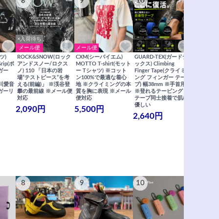
8
9
10
11
×入荷待ち
メール便
メール便
メール便
ツ)
ROCK&SNOW(ロック
CXM(シーバイエム)
GUARD-TEX(ガードテ
GUARD-
Grip(ポ
アンドスノー/ロクス
MOTTO T-shirt(モット
ックス) Climbing
ックス) Cli
ガー
ノ) 110 「日本の岩
ー Tシャツ) ※コット
Finger Tape(クライミ
FingerT
場“テストピース”を考
ン100%で最適な着心
ング フィンガー テー
グ フィン
×関川愛音
える(前編)」 ※渓谷登
地 ※クライミングの本
プ) 幅38mm ※手首用
19mm 
ガーリ
攀の最前線 ※メール便
質を胸に表現 ※メール
※登れるテーピング ※
ングが復活
対応
便対応
テープ同士接着で肌に
士接着で肌
優しい
メール便
2,090円
5,500円
2,640円
990円
8
9
10
11