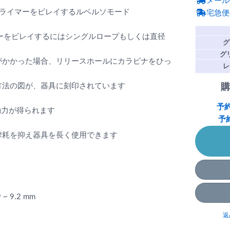
メール
クライマーをビレイするルベルソモード
宅急便
ーをビレイするにはシングルロープもしくは直径
グ
グ
がかかった場合、リリースホールにカラビナをひっ
レ
方法の図が、器具に刻印されています
購
予
動力が得られます
予
摩耗を抑え器具を長く使用できます
 9.2 mm
返