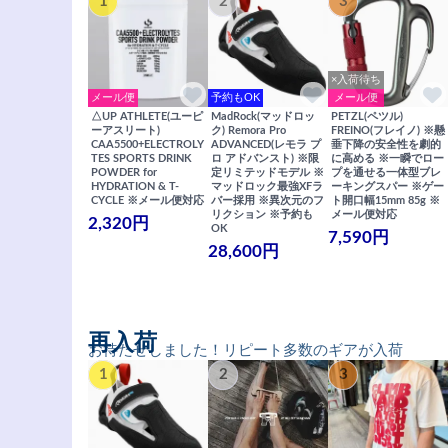
1
2
3
×入荷待ち
メール便
予約もOK
メール便
△UP ATHLETE(ユーピ
MadRock(マッドロッ
PETZL(ペツル)
ーアスリート)
ク) Remora Pro
FREINO(フレイノ) ※懸
CAA5500+ELECTROLY
ADVANCED(レモラ プ
垂下降の安全性を劇的
TES SPORTS DRINK
ロ アドバンスト) ※限
に高める ※一瞬でロー
POWDER for
定リミテッドモデル ※
プを通せる一体型ブレ
HYDRATION & T-
マッドロック最強XFラ
ーキングスパー ※ゲー
CYCLE ※メール便対応
バー採用 ※異次元のフ
ト開口幅15mm 85g ※
リクション ※予約も
メール便対応
2,320円
OK
7,590円
28,600円
再入荷
お待たせしました！リピート多数のギアが入荷
1
2
3