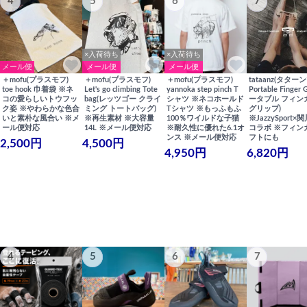
4
5
6
7
×入荷待ち
×入荷待ち
メール便
メール便
メール便
＋mofu(プラスモフ)
＋mofu(プラスモフ)
＋mofu(プラスモフ)
tataanz(タターン
toe hook 巾着袋 ※ネ
Let's go climbing Tote
yannoka step pinch T
Portable Finger 
コの愛らしいトウフッ
bag(レッツゴー クライ
シャツ ※ネコホールド
ータブル フィン
ク姿 ※やわらかな色合
ミング トートバッグ)
Tシャツ ※もっふもふ
グリップ)
いと素朴な風合い ※メ
※再生素材 ※大容量
100％ワイルドな子猫
※JazzySport
ール便対応
14L ※メール便対応
※耐久性に優れた6.1オ
コラボ ※フィン
ンス ※メール便対応
フトにも
2,500円
4,500円
4,950円
6,820円
4
5
6
7