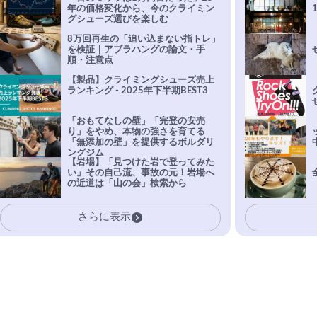
年の価格変化から、今のクライミン
グシューズ選びを楽しむ
8万回再生の「追い込まない指トレ」
を検証｜アブラハングの論文・手
順・注意点
【製品】クライミングシューズ売上
ランキング - 2025年下半期BEST3
「おもてなしの壁」「完登の安売
り」をやめ、本物の強さを育てる
「無添加の壁」を提供するボルダリ
ングジム
【岩場】「見つけた岩で登ってみた
い」その自己流、事故の元！岩場へ
の近道は「山の会」検索から
さらに表示