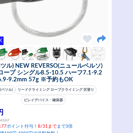
K
(ペツル) NEW REVERSO(ニュールベルソ)
ープ シングル8.5-10.5 ハーフ7.1-9.2
.9-9.2mm 57g ※予約もOK
zl(ペツル)
リードクライミング ロープクライミング 沢登り
ビレイデバイス・確保器
円
843267
177
ポイント付与！
8/31まで
まで3倍