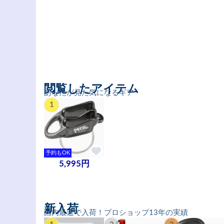
閲覧したアイテム
あなたが見た気になるギア
1
予約もOK
5,995円
新入荷
国内最速で入荷！プロショップ13年の実績