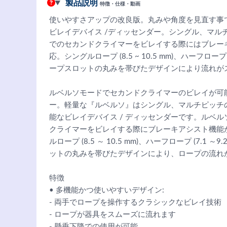
製品説明
特徴・仕様・動画
使いやすさアップの改良版。丸みや角度を見直す事
ビレイデバイス /ディッセンダー。シングル、マル
でのセカンドクライマーをビレイする際にはブレー
応。シングルロープ (8.5 ~ 10.5 mm)、ハーフロープ (7
ープスロットの丸みを帯びたデザインにより流れが
ルベルソモードでセカンドクライマーのビレイが可能
ー。軽量な『ルベルソ』はシングル、マルチピッチ
能なビレイデバイス / ディッセンダーです。ルベ
クライマーをビレイする際にブレーキアシスト機能が
ルロープ (8.5 ～ 10.5 mm)、ハーフロープ (7.1 ～9
ットの丸みを帯びたデザインにより、ロープの流れ
特徴
• 多機能かつ使いやすいデザイン:
- 両手でロープを操作するクラシックなビレイ技術
- ロープが器具をスムーズに流れます
- 懸垂下降での使用が可能