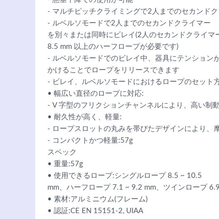
- マルチピッチクライミングで2人までのセカンド
- ルベルソモードで2人までのセカンドクライマー
を別々または同時にビレイ(2人のセカンドクライマ
8.5 mm 以上のハーフロープが必要です)
- ルベルソモードでのビレイ中、器具にテンション
かけることでロープをリリースできます
- ビレイ、ルベルソモードにおけるロープのセット
• 幅広い直径のロープに対応:
- V 字型のフリクションチャンネルにより、高い制
• 耐久性が高く、軽量:
- ロープスロットの丸みを帯びたデザインにより、
- コンパクトかつ軽量:57g
スペック
• 重量:57g
• 使用できるロープ:シングルロープ 8.5 ~ 10.5
mm、ハーフロープ 7.1 ~ 9.2 mm、ツインロープ 6.9 ~
• 素材:アルミニウム(フレーム)
• 認証:CE EN 15151-2, UIAA