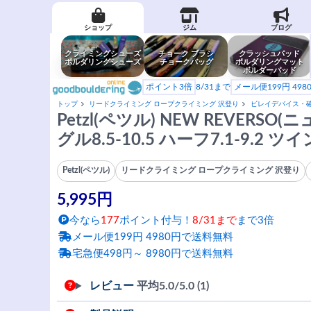
ショップ
ジム
ブログ
クライミングシューズ
チョーク ブラシ
クラッシュパッド
ボルダリングシューズ
チョークバッグ
ボルダリングマット
ボルダーパッド
ポイント3倍
8/31まで
メール便199円 49
トップ
リードクライミング ロープクライミング 沢登り
ビレイデバイス・
Petzl(ペツル) NEW REVERS
グル8.5-10.5 ハーフ7.1-9.2 ツイ
Petzl(ペツル)
リードクライミング ロープクライミング 沢登り
5,995円
今なら
177
ポイント付与！
8/31まで
まで3倍
メール便199円 4980円で送料無料
宅急便498円～ 8980円で送料無料
レビュー
平均
5.0
/5.0 (1)