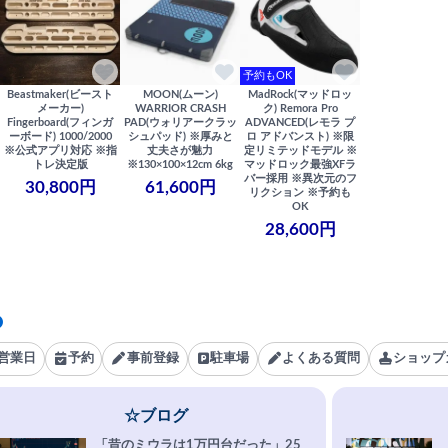
予約もOK
Beastmaker(ビースト
MOON(ムーン)
MadRock(マッドロッ
メーカー)
WARRIOR CRASH
ク) Remora Pro
Fingerboard(フィンガ
PAD(ウォリアークラッ
ADVANCED(レモラ プ
ーボード) 1000/2000
シュパッド) ※厚みと
ロ アドバンスト) ※限
※公式アプリ対応 ※指
丈夫さが魅力
定リミテッドモデル ※
トレ決定版
※130×100×12cm 6kg
マッドロック最強XFラ
バー採用 ※異次元のフ
30,800円
61,600円
リクション ※予約も
OK
28,600円
営業日
予約
事前登録
駐車場
よくある質問
ショップ
☆ブログ
「昔のミウラは1万円台だった」25