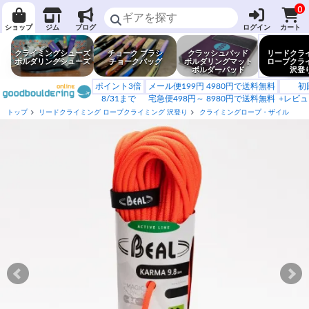
0
ショップ
ジム
ブログ
ログイン
カート
クライミングシューズ
チョーク ブラシ
クラッシュパッド
リードクラ
ボルダリングシューズ
チョークバッグ
ボルダリングマット
ロープクラ
ボルダーパッド
沢登
ポイント3倍
メール便199円 4980円で送料無料
初
8/31まで
宅急便498円～ 8980円で送料無料
+レビュ
トップ
リードクライミング ロープクライミング 沢登り
クライミングロープ・ザイル