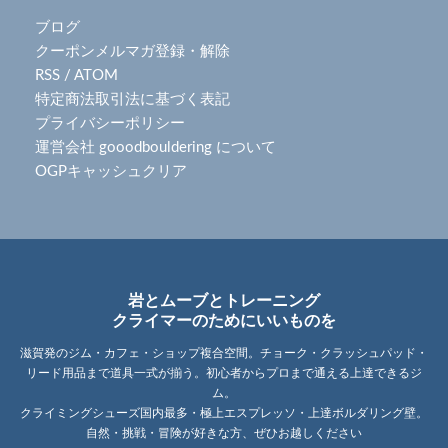
ブログ
クーポンメルマガ登録・解除
RSS
/
ATOM
特定商法取引法に基づく表記
プライバシーポリシー
運営会社 gooodbouldering について
OGPキャッシュクリア
岩とムーブとトレーニング
クライマーのためにいいものを
滋賀発のジム・カフェ・ショップ複合空間。チョーク・クラッシュパッド・
リード用品まで道具一式が揃う。初心者からプロまで通える上達できるジ
ム。
クライミングシューズ国内最多・極上エスプレッソ・上達ボルダリング壁。
自然・挑戦・冒険が好きな方、ぜひお越しください