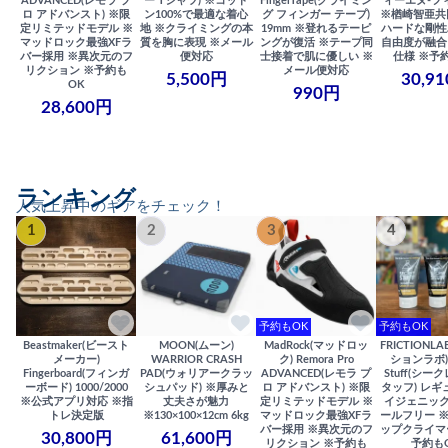
ADVANCED(レモラ プ
ー Tシャツ) ※コット
FingerTape(クライミン
ィーエヌ-フ
ロ アドバンスト) ※限
ン100%で最適な着心
グ フィンガー テープ)
※楢崎智亜共
定リミテッドモデル ※
地 ※クライミングの本
19mm ※登れるテーピ
ハードな剛性
マッドロック最強XFラ
質を胸に表現 ※メール
ングが復活 ※テープ同
自由度が融合
バー採用 ※異次元のフ
便対応
士接着で肌に優しい ※
仕様 ※予
リクション ※予約も
メール便対応
5,500円
30,9
OK
990円
28,600円
ランキング
人気上昇中のギアをチェック！
1
2
3
4
予約もOK
予約もOK
Beastmaker(ビースト
MOON(ムーン)
MadRock(マッドロッ
FRICTIONL
メーカー)
WARRIOR CRASH
ク) Remora Pro
ションラボ) S
Fingerboard(フィンガ
PAD(ウォリアークラッ
ADVANCED(レモラ プ
Stuff(シー
ーボード) 1000/2000
シュパッド) ※厚みと
ロ アドバンスト) ※限
タッフ) レギ
※公式アプリ対応 ※指
丈夫さが魅力
定リミテッドモデル ※
イジェニック
トレ決定版
※130×100×12cm 6kg
マッドロック最強XFラ
ールフリー 
バー採用 ※異次元のフ
ップクライマ
30,800円
61,600円
リクション ※予約も
予約も