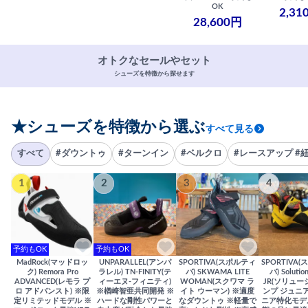
OK
2,31
28,600円
オトクなセールやセット
シューズを特徴から探せます
★シューズを特徴から選ぶ
すべて見る
すべて
#ダウントゥ
#ターンイン
#ベルクロ
#レースアップ #
1
2
3
4
予約もOK
予約もOK
MadRock(マッドロッ
UNPARALLEL(アンパ
SPORTIVA(スポルティ
SPORTIVA
ク) Remora Pro
ラレル) TN-FINITY(テ
バ) SKWAMA LITE
バ) Solutio
ADVANCED(レモラ プ
ィーエヌ-フィニティ)
WOMAN(スクワマ ラ
JR(ソリュー
ロ アドバンスト) ※限
※楢崎智亜共同開発 ※
イト ウーマン) ※適度
ンプ ジュニア
定リミテッドモデル ※
ハードな剛性パワーと
なダウントゥ ※軽量で
ニア特化モデ