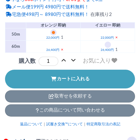
メール便199円 4980円で送料無料！
宅急便498円～ 8980円で送料無料！
在庫残り2
オレンジ 即納
イエロー 即納
50m
1
×
22,000円
22,000円
60m
×
1
26,400円
26,400円
お気に入り
購入数
カートに入れる
取寄せを依頼する
この商品について問い合わせる
返品について
｜
試履き交換™について
｜
特定商取引法の表記