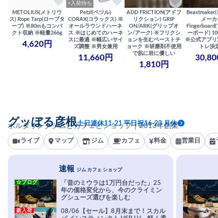
×入荷待ち
METOLIUS(メトリウ
Petzl(ペツル)
ADD FRICTION(アドフ
Beastmake
ス) Rope Tarp(ロープタ
CORAX(コラックス) ※
リクション) GRIP
メーカ
ープ) ※80mもコンパ
オールラウンドハーネ
ON/ARK(グリップオ
Fingerboa
クト収納 ※軽量266g
ス ※はじめてのハーネ
ン/アーク) ※フリクシ
ーボード) 100
スに最適 ※幅広いサイ
ョンを生むペーストチ
※公式アプリ
4,620円
ズ調整 ※男女兼用
ョーク ※研磨剤不使用
トレ決
で肌に岩に優しい
11,660円
30,8
1,810円
グッぼる彦根
土日連休11-21 平日祝16-23 月休
ボルダリングジムとカフェとショップ｜2013年創業
ライブ
マップ
ジム
カフェ
料金
営業日
速報
ジム カフェ ショップ
☆ブログ
「昔のミウラは1万円台だった」25
年の価格変化から、今のクライミン
グシューズ選びを楽しむ
新入荷
08/06【セール】8月末まで！スカル