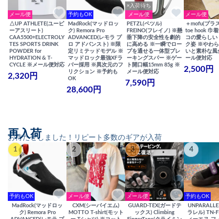
×入荷待ち
メール便
予約もOK
メール便
メール便
△UP ATHLETE(ユーピ
MadRock(マッドロッ
PETZL(ペツル)
＋mofu(プラ
ーアスリート)
ク) Remora Pro
FREINO(フレイノ) ※懸
toe hook 
CAA5500+ELECTROLY
ADVANCED(レモラ プ
垂下降の安全性を劇的
コの愛らしい
TES SPORTS DRINK
ロ アドバンスト) ※限
に高める ※一瞬でロー
ク姿 ※やわ
POWDER for
定リミテッドモデル ※
プを通せる一体型ブレ
いと素朴な風
HYDRATION & T-
マッドロック最強XFラ
ーキングスパー ※ゲー
ール便対応
CYCLE ※メール便対応
バー採用 ※異次元のフ
ト開口幅15mm 85g ※
2,500円
リクション ※予約も
メール便対応
2,320円
OK
7,590円
28,600円
再入荷
お待たせしました！リピート多数のギアが入荷
1
2
3
4
予約もOK
メール便
メール便
予約もOK
MadRock(マッドロッ
CXM(シーバイエム)
GUARD-TEX(ガードテ
UNPARALL
ク) Remora Pro
MOTTO T-shirt(モット
ックス) Climbing
ラレル) TN-F