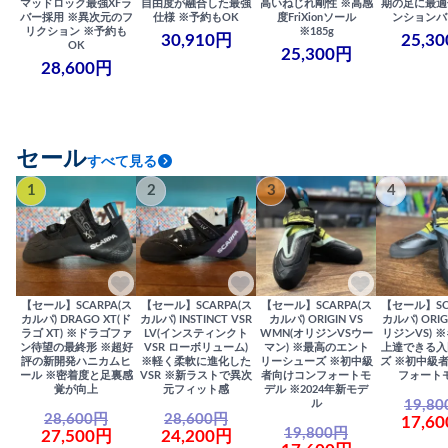
マッドロック最強XFラ
自由度が融合した最強
高いねじれ剛性 ※高感
期の足に最適
バー採用 ※異次元のフ
仕様 ※予約もOK
度FriXionソール
ンションバ
リクション ※予約も
※185g
30,910円
25,3
OK
25,300円
28,600円
セール
すべて見る
1
2
3
4
【セール】SCARPA(ス
【セール】SCARPA(ス
【セール】SCARPA(ス
【セール】SC
カルパ) DRAGO XT(ド
カルパ) INSTINCT VSR
カルパ) ORIGIN VS
カルパ) ORIG
ラゴ XT) ※ドラゴファ
LV(インスティンクト
WMN(オリジンVSウー
リジンVS) 
ン待望の最終形 ※超好
VSR ローボリューム)
マン) ※最高のエント
上達できる入
評の新開発ハニカムヒ
※軽く柔軟に進化した
リーシューズ ※初中級
ズ ※初中級
ール ※密着度と足裏感
VSR ※新ラストで異次
者向けコンフォートモ
フォート
覚が向上
元フィット感
デル ※2024年新モデ
19,8
ル
28,600円
28,600円
17,6
19,800円
27,500円
24,200円