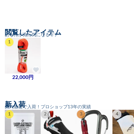
閲覧したアイテム
あなたが見た気になるギア
1
22,000円
新入荷
国内最速で入荷！プロショップ13年の実績
1
2
3
4