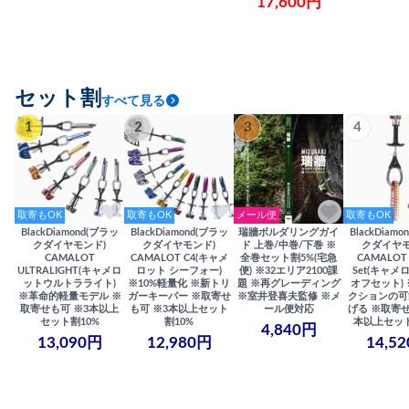
17,600円
セット割
すべて見る
1
2
3
4
取寄もOK
取寄もOK
メール便
取寄もOK
BlackDiamond(ブラッ
BlackDiamond(ブラッ
瑞牆ボルダリングガイ
BlackDiam
クダイヤモンド)
クダイヤモンド)
ド 上巻/中巻/下巻 ※
クダイヤモ
CAMALOT
CAMALOT C4(キャメ
全巻セット割5%(宅急
CAMALOT 
ULTRALIGHT(キャメロ
ロット シーフォー)
便) ※32エリア2100課
Set(キャメロ
ットウルトラライト)
※10%軽量化 ※新トリ
題 ※再グレーディング
オフセット)
※革命的軽量モデル ※
ガーキーパー ※取寄せ
※室井登喜夫監修 ※メ
クションの可
取寄せも可 ※3本以上
も可 ※3本以上セット
ール便対応
げる ※取寄せ
セット割10%
割10%
本以上セット
4,840円
13,090円
12,980円
14,5