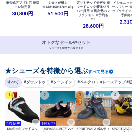
※公式アプリ対応 ※指
丈夫さが魅力
定リミテッドモデル ※
イジェニック
トレ決定版
※130×100×12cm 6kg
マッドロック最強XFラ
ールフリー 
バー採用 ※異次元のフ
ップクライマ
30,800円
61,600円
リクション ※予約も
予約も
OK
2,31
28,600円
オトクなセールやセット
シューズを特徴から探せます
★シューズを特徴から選ぶ
すべて見る
すべて
#ダウントゥ
#ターンイン
#ベルクロ
#レースアップ #
1
2
3
4
予約もOK
予約もOK
MadRock(マッドロッ
UNPARALLEL(アンパ
SPORTIVA(スポルティ
SPORTIVA