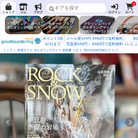
0
ショップ
ジム
ブログ
ログイン
カート
クライミングシューズ
チョーク ブラシ
クラッシュパッド
リードクラ
ボルダリングシューズ
チョークバッグ
ボルダリングマット
ロープクラ
ボルダーパッド
沢登
ポイント3倍
メール便199円 4980円で送料無料
初
8/31まで
宅急便498円～ 8980円で送料無料
+レビュ
トップ
岩場ガイド ボルダリングガイド 技術書 トポ
ROCK&SNOW(ロクスノ)