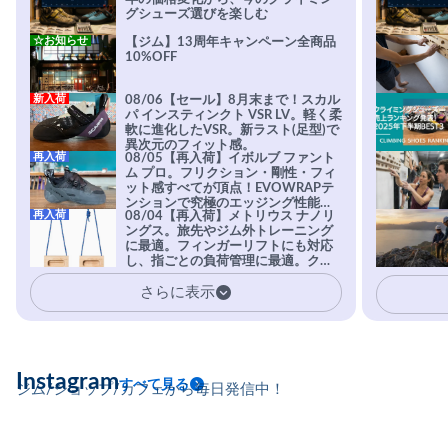
グシューズ選びを楽しむ
☆お知らせ
【ジム】13周年キャンペーン全商品
10%OFF
新入荷
08/06【セール】8月末まで！スカル
パ インスティンクト VSR LV。軽く柔
軟に進化したVSR。新ラスト(足型)で
異次元のフィット感。
再入荷
08/05【再入荷】イボルブ ファント
ム プロ。フリクション・剛性・フィ
ット感すべてが頂点！EVOWRAPテ
ンションで究極のエッジング性能を
再入荷
08/04【再入荷】メトリウス ナノリ
実現。進化系ラバーEvo-74はTRAX
ングス。旅先やジム外トレーニング
を凌駕する粘着力で極小ホールドに
に最適。フィンガーリフトにも対応
安心感。
し、指ごとの負荷管理に最適。クラ
イマーの指を本気で鍛えるギア。
さらに表示
Instagram
すべて見る
ジム/ショップ/カフェから毎日発信中！