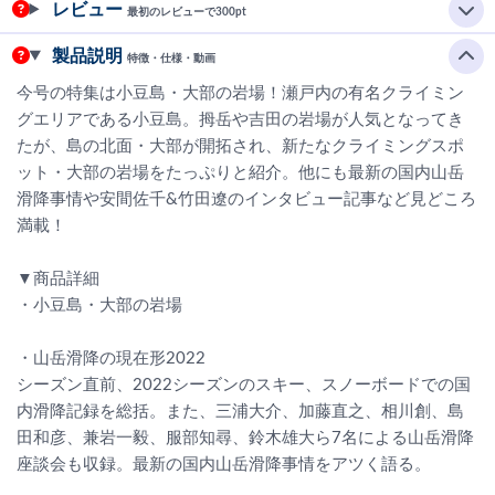
レビュー
最初のレビューで300pt
製品説明
特徴・仕様・動画
今号の特集は小豆島・大部の岩場！瀬戸内の有名クライミン
グエリアである小豆島。拇岳や吉田の岩場が人気となってき
たが、島の北面・大部が開拓され、新たなクライミングスポ
ット・大部の岩場をたっぷりと紹介。他にも最新の国内山岳
滑降事情や安間佐千&竹田遼のインタビュー記事など見どころ
満載！
▼商品詳細
・小豆島・大部の岩場
・山岳滑降の現在形2022
シーズン直前、2022シーズンのスキー、スノーボードでの国
内滑降記録を総括。また、三浦大介、加藤直之、相川創、島
田和彦、兼岩一毅、服部知尋、鈴木雄大ら7名による山岳滑降
座談会も収録。最新の国内山岳滑降事情をアツく語る。