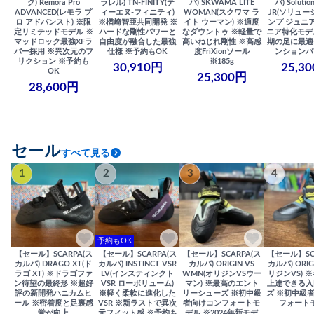
ク) Remora Pro
ラレル) TN-FINITY(テ
バ) SKWAMA LITE
バ) Solutio
ADVANCED(レモラ プ
ィーエヌ-フィニティ)
WOMAN(スクワマ ラ
JR(ソリュー
ロ アドバンスト) ※限
※楢崎智亜共同開発 ※
イト ウーマン) ※適度
ンプ ジュニア
定リミテッドモデル ※
ハードな剛性パワーと
なダウントゥ ※軽量で
ニア特化モデ
マッドロック最強XFラ
自由度が融合した最強
高いねじれ剛性 ※高感
期の足に最適
バー採用 ※異次元のフ
仕様 ※予約もOK
度FriXionソール
ンションバ
リクション ※予約も
※185g
30,910円
25,3
OK
25,300円
28,600円
セール
すべて見る
1
2
3
4
予約もOK
【セール】SCARPA(ス
【セール】SCARPA(ス
【セール】SCARPA(ス
【セール】SC
カルパ) DRAGO XT(ド
カルパ) INSTINCT VSR
カルパ) ORIGIN VS
カルパ) ORIG
ラゴ XT) ※ドラゴファ
LV(インスティンクト
WMN(オリジンVSウー
リジンVS) 
ン待望の最終形 ※超好
VSR ローボリューム)
マン) ※最高のエント
上達できる入
評の新開発ハニカムヒ
※軽く柔軟に進化した
リーシューズ ※初中級
ズ ※初中級
ール ※密着度と足裏感
VSR ※新ラストで異次
者向けコンフォートモ
フォート
覚が向上
元フィット感 ※予約も
デル ※2024年新モデ