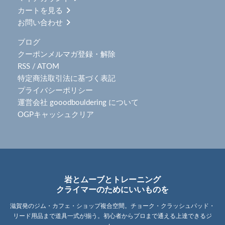
カートを見る
お問い合わせ
ブログ
クーポンメルマガ登録・解除
RSS
/
ATOM
特定商法取引法に基づく表記
プライバシーポリシー
運営会社 gooodbouldering について
OGPキャッシュクリア
岩とムーブとトレーニング
クライマーのためにいいものを
滋賀発のジム・カフェ・ショップ複合空間。チョーク・クラッシュパッド・
リード用品まで道具一式が揃う。初心者からプロまで通える上達できるジ