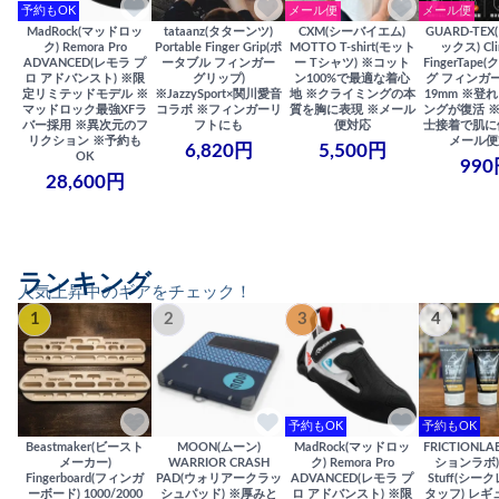
予約もOK
メール便
メール便
MadRock(マッドロッ
tataanz(タターンツ)
CXM(シーバイエム)
GUARD-TE
ク) Remora Pro
Portable Finger Grip(ポ
MOTTO T-shirt(モット
ックス) Cli
ADVANCED(レモラ プ
ータブル フィンガー
ー Tシャツ) ※コット
FingerTap
ロ アドバンスト) ※限
グリップ)
ン100%で最適な着心
グ フィンガー
定リミテッドモデル ※
※JazzySport×関川愛音
地 ※クライミングの本
19mm ※登
マッドロック最強XFラ
コラボ ※フィンガーリ
質を胸に表現 ※メール
ングが復活 
バー採用 ※異次元のフ
フトにも
便対応
士接着で肌に
リクション ※予約も
メール便
6,820円
5,500円
OK
990
28,600円
ランキング
人気上昇中のギアをチェック！
1
2
3
4
予約もOK
予約もOK
Beastmaker(ビースト
MOON(ムーン)
MadRock(マッドロッ
FRICTIONL
メーカー)
WARRIOR CRASH
ク) Remora Pro
ションラボ) S
Fingerboard(フィンガ
PAD(ウォリアークラッ
ADVANCED(レモラ プ
Stuff(シー
ーボード) 1000/2000
シュパッド) ※厚みと
ロ アドバンスト) ※限
タッフ) レギ