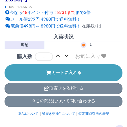
●
-1650- 171637227
今なら
48
ポイント付与！
8/31まで
まで3倍
メール便199円 4980円で送料無料！
宅急便498円～ 8980円で送料無料！
在庫残り1
入荷状況
1
即納
お気に入り
購入数
カートに入れる
取寄せを依頼する
この商品について問い合わせる
返品について
｜
試履き交換™について
｜
特定商取引法の表記