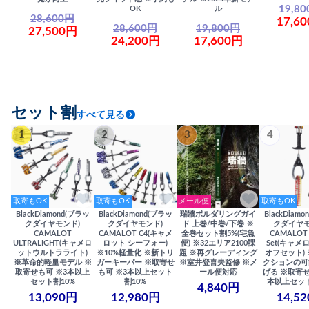
19,8
OK
ル
28,600円
17,6
28,600円
19,800円
27,500円
24,200円
17,600円
セット割
すべて見る
1
2
3
4
取寄もOK
取寄もOK
メール便
取寄もOK
BlackDiamond(ブラッ
BlackDiamond(ブラッ
瑞牆ボルダリングガイ
BlackDiam
クダイヤモンド)
クダイヤモンド)
ド 上巻/中巻/下巻 ※
クダイヤモ
CAMALOT
CAMALOT C4(キャメ
全巻セット割5%(宅急
CAMALOT 
ULTRALIGHT(キャメロ
ロット シーフォー)
便) ※32エリア2100課
Set(キャメロ
ットウルトラライト)
※10%軽量化 ※新トリ
題 ※再グレーディング
オフセット)
※革命的軽量モデル ※
ガーキーパー ※取寄せ
※室井登喜夫監修 ※メ
クションの可
取寄せも可 ※3本以上
も可 ※3本以上セット
ール便対応
げる ※取寄せ
セット割10%
割10%
本以上セット
4,840円
13,090円
12,980円
14,5