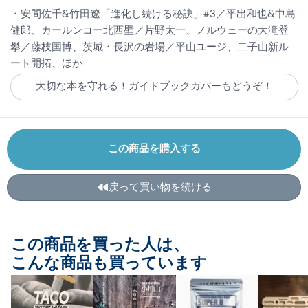
・安間佐千&竹田遼「進化し続ける秘訣」#3／平出和也&中島
健郎、カールンコー北西壁／片野太一、ノルウェーの大滝登
攀／藤枝国博、茨城・長沢の岩場／平山ユージ、二子山新ル
ート開拓、ほか
大切な本を守れる！ガイドブックカバーもどうぞ！
この商品を購入する
戻って買い物を続ける
この商品を買った人は、
こんな商品も買っています