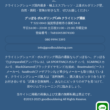
ム。
クライミングシューズ国内最多・極上エスプレッソ・上達ボルダリング壁。
自然・挑戦・冒険が好きな方、ぜひお越しください
グッぼる ボルダリングCafe クライミング通販
〒522-0043 滋賀県彦根市小泉町34-8
平日16:00～23:00 土日祝11:00～21:00 月曜定休
登録番号：T6810453874100
080 9994 5395
info@goodbouldering.com
クライミングシューズ・ボルダリング用品の通販ならグッぼるへ。グッぼる
ではUnparallel(アンパラレル)、LA SPORTIVA(スポルティバ)、SCARPA(スカ
ルパ) 、BlackDiamond(ブラックダイヤモンド)を始め、Beastmaker(ビースト
メーカー)、fazaBrush(ファザブラシ)など希少なメーカーも取り揃えていま
す。クライミングシューズ購入は「送料無料」。購入後もピッタリ合うまで
お付き合いする「試履き交換無料」。あなたにピッタリのギアを見つけて、
岩やジムでトレーニングに臨みましょう。
当サイトに掲載の画像および文書の無断転載は禁止です。
©2013-2025 goodbouldering All Rights Reserve.