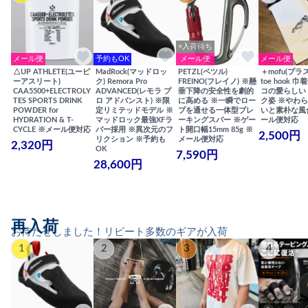
×入荷待ち
メール便
予約もOK
メール便
メール便
△UP ATHLETE(ユーピ
MadRock(マッドロッ
PETZL(ペツル)
＋mofu(プラ
ーアスリート)
ク) Remora Pro
FREINO(フレイノ) ※懸
toe hook 
CAA5500+ELECTROLY
ADVANCED(レモラ プ
垂下降の安全性を劇的
コの愛らしい
TES SPORTS DRINK
ロ アドバンスト) ※限
に高める ※一瞬でロー
ク姿 ※やわ
POWDER for
定リミテッドモデル ※
プを通せる一体型ブレ
いと素朴な風
HYDRATION & T-
マッドロック最強XFラ
ーキングスパー ※ゲー
ール便対応
CYCLE ※メール便対応
バー採用 ※異次元のフ
ト開口幅15mm 85g ※
2,500円
リクション ※予約も
メール便対応
2,320円
OK
7,590円
28,600円
再入荷
お待たせしました！リピート多数のギアが入荷
1
2
3
4