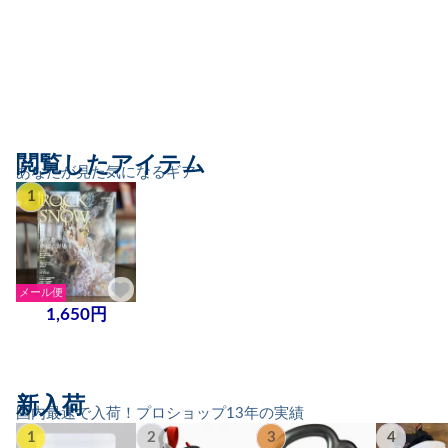
閲覧したアイテム
あなたが見た気になるギア
1
メール便
1,650円
新入荷
国内最速で入荷！プロショップ13年の実績
1
2
3
4