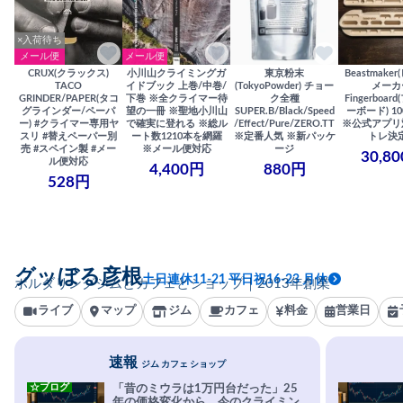
×入荷待ち
メール便
メール便
CRUX(クラックス)
小川山クライミングガ
東京粉末
Beastmake
TACO
イドブック 上巻/中巻/
(TokyoPowder) チョー
メーカ
GRINDER/PAPER(タコ
下巻 ※全クライマー待
ク全種
Fingerboa
グラインダー/ペーパ
望の一冊 ※聖地小川山
SUPER.B/Black/Speed
ーボード) 100
ー) #クライマー専用ヤ
で確実に登れる ※総ル
/Effect/Pure/ZERO.TT
※公式アプリ
スリ #替えペーパー別
ート数1210本を網羅
※定番人気 ※新パッケ
トレ決
売 #スペイン製 #メー
※メール便対応
ージ
30,8
ル便対応
4,400円
880円
528円
グッぼる彦根
土日連休11-21 平日祝16-23 月休
ボルダリングジムとカフェとショップ｜2013年創業
ライブ
マップ
ジム
カフェ
料金
営業日
速報
ジム カフェ ショップ
☆ブログ
「昔のミウラは1万円台だった」25
年の価格変化から、今のクライミン