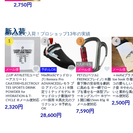
2,750円
新入荷
国内最速で入荷！プロショップ13年の実績
1
2
3
4
×入荷待ち
メール便
予約もOK
メール便
メール便
△UP ATHLETE(ユーピ
MadRock(マッドロッ
PETZL(ペツル)
＋mofu(プラ
ーアスリート)
ク) Remora Pro
FREINO(フレイノ) ※懸
toe hook 
CAA5500+ELECTROLY
ADVANCED(レモラ プ
垂下降の安全性を劇的
コの愛らしい
TES SPORTS DRINK
ロ アドバンスト) ※限
に高める ※一瞬でロー
ク姿 ※やわ
POWDER for
定リミテッドモデル ※
プを通せる一体型ブレ
いと素朴な風
HYDRATION & T-
マッドロック最強XFラ
ーキングスパー ※ゲー
ール便対応
CYCLE ※メール便対応
バー採用 ※異次元のフ
ト開口幅15mm 85g ※
2,500円
リクション ※予約も
メール便対応
2,320円
OK
7,590円
28,600円