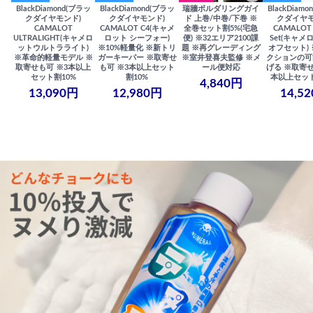
BlackDiamond(ブラッ
BlackDiamond(ブラッ
瑞牆ボルダリングガイ
BlackDiam
クダイヤモンド)
クダイヤモンド)
ド 上巻/中巻/下巻 ※
クダイヤモ
CAMALOT
CAMALOT C4(キャメ
全巻セット割5%(宅急
CAMALOT 
ULTRALIGHT(キャメロ
ロット シーフォー)
便) ※32エリア2100課
Set(キャメロ
ットウルトラライト)
※10%軽量化 ※新トリ
題 ※再グレーディング
オフセット)
※革命的軽量モデル ※
ガーキーパー ※取寄せ
※室井登喜夫監修 ※メ
クションの可
取寄せも可 ※3本以上
も可 ※3本以上セット
ール便対応
げる ※取寄せ
セット割10%
割10%
本以上セット
4,840円
13,090円
12,980円
14,5