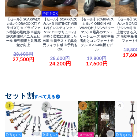
予約もOK
【セール】SCARPA(ス
【セール】SCARPA(ス
【セール】SCARPA(ス
【セール】SC
カルパ) DRAGO XT(ド
カルパ) INSTINCT VSR
カルパ) ORIGIN VS
カルパ) ORIG
ラゴ XT) ※ドラゴファ
LV(インスティンクト
WMN(オリジンVSウー
リジンVS) 
ン待望の最終形 ※超好
VSR ローボリューム)
マン) ※最高のエント
上達できる入
評の新開発ハニカムヒ
※軽く柔軟に進化した
リーシューズ ※初中級
ズ ※初中級
ール ※密着度と足裏感
VSR ※新ラストで異次
者向けコンフォートモ
フォート
覚が向上
元フィット感 ※予約も
デル ※2024年新モデ
19,8
OK
ル
28,600円
17,6
28,600円
19,800円
27,500円
24,200円
17,600円
セット割
すべて見る
1
2
3
4
取寄もOK
取寄もOK
メール便
取寄もOK