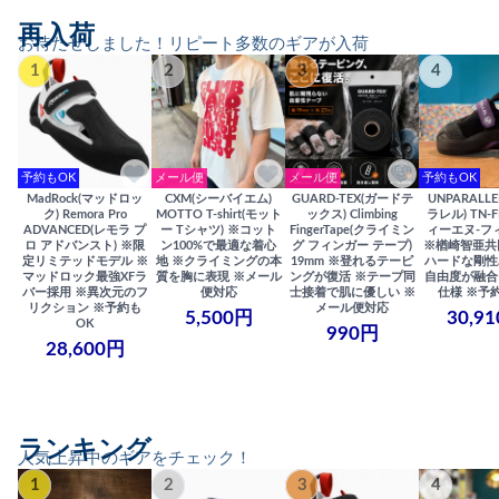
再入荷
お待たせしました！リピート多数のギアが入荷
1
2
3
4
予約もOK
メール便
メール便
予約もOK
MadRock(マッドロッ
CXM(シーバイエム)
GUARD-TEX(ガードテ
UNPARALL
ク) Remora Pro
MOTTO T-shirt(モット
ックス) Climbing
ラレル) TN-F
ADVANCED(レモラ プ
ー Tシャツ) ※コット
FingerTape(クライミン
ィーエヌ-フ
ロ アドバンスト) ※限
ン100%で最適な着心
グ フィンガー テープ)
※楢崎智亜共
定リミテッドモデル ※
地 ※クライミングの本
19mm ※登れるテーピ
ハードな剛性
マッドロック最強XFラ
質を胸に表現 ※メール
ングが復活 ※テープ同
自由度が融合
バー採用 ※異次元のフ
便対応
士接着で肌に優しい ※
仕様 ※予
リクション ※予約も
メール便対応
5,500円
30,9
OK
990円
28,600円
ランキング
人気上昇中のギアをチェック！
1
2
3
4