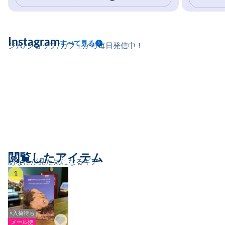
Instagram
すべて見る
ジム/ショップ/カフェから毎日発信中！
閲覧したアイテム
あなたが見た気になるギア
1
×入荷待ち
メール便