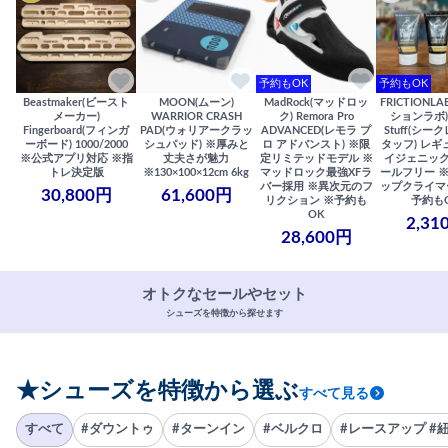
予約もOK
予約もOK
Beastmaker(ビースト
MOON(ムーン)
MadRock(マッドロッ
FRICTIONL
メーカー)
WARRIOR CRASH
ク) Remora Pro
ションラボ) S
Fingerboard(フィンガ
PAD(ウォリアークラッ
ADVANCED(レモラ プ
Stuff(シー
ーボード) 1000/2000
シュパッド) ※厚みと
ロ アドバンスト) ※限
タッフ) レギ
※公式アプリ対応 ※指
丈夫さが魅力
定リミテッドモデル ※
イジェニック
トレ決定版
※130×100×12cm 6kg
マッドロック最強XFラ
ールフリー 
バー採用 ※異次元のフ
ップクライマ
30,800円
61,600円
リクション ※予約も
予約も
OK
2,31
28,600円
オトクなセールやセット
シューズを特徴から探せます
★シューズを特徴から選ぶ
すべて見る
すべて
#ダウントゥ
#ターンイン
#ベルクロ
#レースアップ #