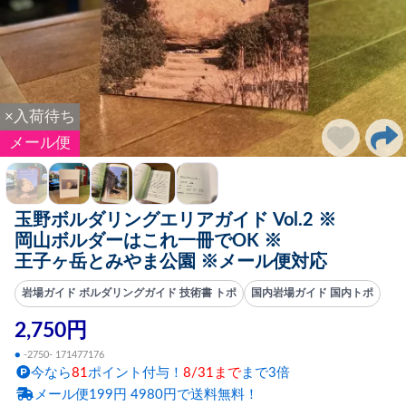
×入荷待ち
メール便
玉野ボルダリングエリアガイド Vol.2 ※
岡山ボルダーはこれ一冊でOK ※
王子ヶ岳とみやま公園 ※メール便対応
岩場ガイド ボルダリングガイド 技術書 トポ
国内岩場ガイド 国内トポ
2,750円
●
-2750- 171477176
今なら
81
ポイント付与！
8/31まで
まで3倍
メール便199円 4980円で送料無料！