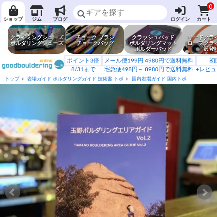
0
ショップ
ジム
ブログ
ログイン
カート
クライミングシューズ
チョーク ブラシ
クラッシュパッド
リードクラ
ボルダリングシューズ
チョークバッグ
ボルダリングマット
ロープクラ
ボルダーパッド
沢登
ポイント3倍
メール便199円 4980円で送料無料
初
8/31まで
宅急便498円～ 8980円で送料無料
+レビュ
トップ
岩場ガイド ボルダリングガイド 技術書 トポ
国内岩場ガイド 国内トポ