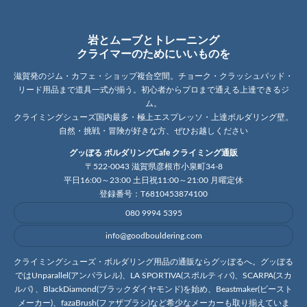
岩とムーブとトレーニング
クライマーのためにいいものを
滋賀発のジム・カフェ・ショップ複合空間。チョーク・クラッシュパッド・
リード用品まで道具一式が揃う。初心者からプロまで通える上達できるジ
ム。
クライミングシューズ国内最多・極上エスプレッソ・上達ボルダリング壁。
自然・挑戦・冒険が好きな方、ぜひお越しください
グッぼる ボルダリングCafe クライミング通販
〒522-0043 滋賀県彦根市小泉町34-8
平日16:00～23:00 土日祝11:00～21:00 月曜定休
登録番号：T6810453874100
080 9994 5395
info@goodbouldering.com
クライミングシューズ・ボルダリング用品の通販ならグッぼるへ。グッぼる
ではUnparallel(アンパラレル)、LA SPORTIVA(スポルティバ)、SCARPA(スカ
ルパ) 、BlackDiamond(ブラックダイヤモンド)を始め、Beastmaker(ビースト
メーカー)、fazaBrush(ファザブラシ)など希少なメーカーも取り揃えていま