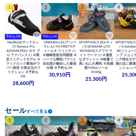
1
2
3
4
予約もOK
予約もOK
MadRock(マッドロッ
UNPARALLEL(アンパ
SPORTIVA(スポルティ
SPORTIVA
ク) Remora Pro
ラレル) TN-FINITY(テ
バ) SKWAMA LITE
バ) Solutio
ADVANCED(レモラ プ
ィーエヌ-フィニティ)
WOMAN(スクワマ ラ
JR(ソリュー
ロ アドバンスト) ※限
※楢崎智亜共同開発 ※
イト ウーマン) ※適度
ンプ ジュニア
定リミテッドモデル ※
ハードな剛性パワーと
なダウントゥ ※軽量で
ニア特化モデ
マッドロック最強XFラ
自由度が融合した最強
高いねじれ剛性 ※高感
期の足に最適
バー採用 ※異次元のフ
仕様 ※予約もOK
度FriXionソール
ンションバ
リクション ※予約も
※185g
30,910円
25,3
OK
25,300円
28,600円
セール
すべて見る
1
2
3
4