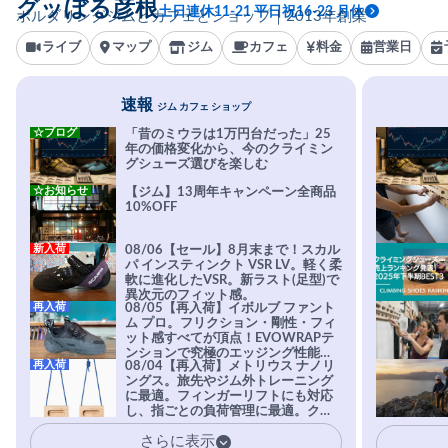
グッぼる彦根
土日連休11-21 平日祝16-23 月休
ボルダリングジムとカフェとショップ｜2013年創業
ライブ
マップ
ジム
カフェ
料金
営業日
速報
ジム カフェ ショップ
☆ブログ
「昔のミウラは1万円台だった」25
年の価格変化から、今のクライミン
グシューズ選びを楽しむ
☆お知らせ
【ジム】13周年キャンペーン全商品
10%OFF
新入荷
08/06【セール】8月末まで！スカル
パ インスティンクト VSR LV。軽く柔
軟に進化したVSR。新ラスト(足型)で
異次元のフィット感。
再入荷
08/05【再入荷】イボルブ ファント
ム プロ。フリクション・剛性・フィ
ット感すべてが頂点！EVOWRAPテ
ンションで究極のエッジング性能を
再入荷
08/04【再入荷】メトリウス ナノリ
実現。進化系ラバーEvo-74はTRAX
ングス。旅先やジム外トレーニング
を凌駕する粘着力で極小ホールドに
に最適。フィンガーリフトにも対応
安心感。
し、指ごとの負荷管理に最適。クラ
イマーの指を本気で鍛えるギア。
さらに表示