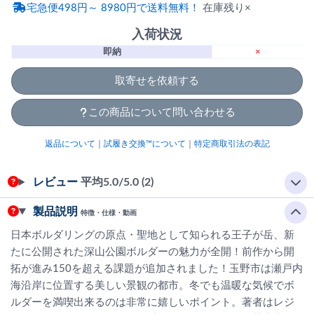
宅急便498円～ 8980円で送料無料！
在庫残り×
入荷状況
即納
×
取寄せを依頼する
この商品について問い合わせる
返品について
｜
試履き交換™について
｜
特定商取引法の表記
レビュー
平均
5.0
/5.0 (2)
製品説明
特徴・仕様・動画
日本ボルダリングの原点・聖地として知られる王子が岳、新
たに公開された深山公園ボルダーの魅力が全開！前作から開
拓が進み150を超える課題が追加されました！玉野市は瀬戸内
海沿岸に位置する美しい景観の都市。冬でも温暖な気候でボ
ルダーを満喫出来るのは非常に嬉しいポイント。著者はレジ