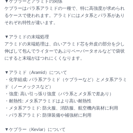
▼ケブラーとアラミドの関係
ケブラーはパラ系アラミドの一種で、特に高強度が求められ
るケースで使われます。アラミドにはメタ系とパラ系があり
それぞれ特性が違います。
▼アラミドの末端処理
アラミドの末端処理は、白いアラミド芯を外皮の部分を少し
伸ばして包んでライターであぶりペーパータオルなどで袋状
にすると末端がほつれにくくなります。
▼アラミド（Aramid）について
・化学組成: パラ系アラミド（ケブラーなど）とメタ系アラミ
ド（ノーメックスなど）
・強度: 高い引っ張り強度（パラ系とメタ系で差あり）
・耐熱性: メタ系アラミドはより高い耐熱性
・メタ系アラミド: 防火服、消防服、航空機内装材に利用
・パラ系アラミド: 防弾装備や補強材に利用
▼ケブラー（Kevlar）について