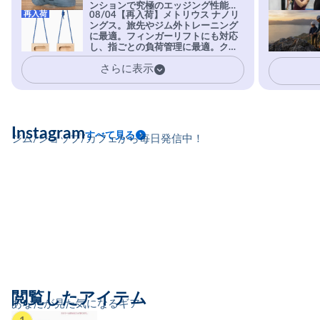
ンションで究極のエッジング性能を
再入荷
08/04【再入荷】メトリウス ナノリ
実現。進化系ラバーEvo-74はTRAX
ングス。旅先やジム外トレーニング
を凌駕する粘着力で極小ホールドに
に最適。フィンガーリフトにも対応
安心感。
し、指ごとの負荷管理に最適。クラ
イマーの指を本気で鍛えるギア。
さらに表示
Instagram
すべて見る
ジム/ショップ/カフェから毎日発信中！
閲覧したアイテム
あなたが見た気になるギア