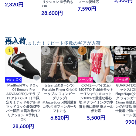
2,500円
リクション ※予約も
メール便対応
2,320円
OK
7,590円
28,600円
再入荷
お待たせしました！リピート多数のギアが入荷
1
2
3
4
予約もOK
メール便
メール便
MadRock(マッドロッ
tataanz(タターンツ)
CXM(シーバイエム)
GUARD-TE
ク) Remora Pro
Portable Finger Grip(ポ
MOTTO T-shirt(モット
ックス) Cli
ADVANCED(レモラ プ
ータブル フィンガー
ー Tシャツ) ※コット
FingerTap
ロ アドバンスト) ※限
グリップ)
ン100%で最適な着心
グ フィンガー
定リミテッドモデル ※
※JazzySport×関川愛音
地 ※クライミングの本
19mm ※登
マッドロック最強XFラ
コラボ ※フィンガーリ
質を胸に表現 ※メール
ングが復活 
バー採用 ※異次元のフ
フトにも
便対応
士接着で肌に
リクション ※予約も
メール便
6,820円
5,500円
OK
990
28,600円