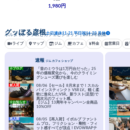
1,980円
グッぼる彦根
土日連休11-21 平日祝16-23 月休
ボルダリングジムとカフェとショップ｜2013年創業
ライブ
マップ
ジム
カフェ
料金
営業日
速報
ジム カフェ ショップ
☆ブログ
「昔のミウラは1万円台だった」25
年の価格変化から、今のクライミン
グシューズ選びを楽しむ
新入荷
08/06【セール】8月末まで！スカル
パ インスティンクト VSR LV。軽く柔
軟に進化したVSR。新ラスト(足型)で
異次元のフィット感。
☆お知らせ
【ジム】13周年キャンペーン全商品
10%OFF
再入荷
08/05【再入荷】イボルブ ファント
ム プロ。フリクション・剛性・フィ
ット感すべてが頂点！EVOWRAPテ