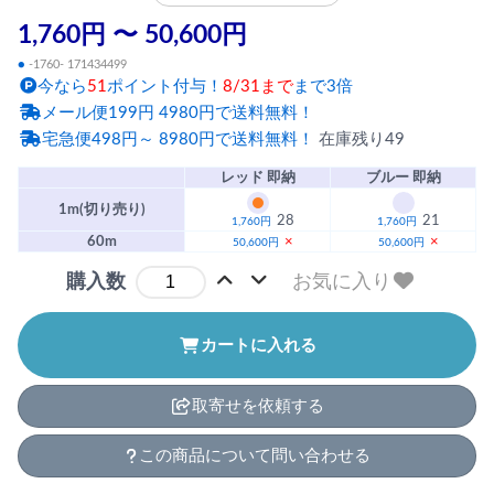
1,760円 〜 50,600円
●
-1760- 171434499
今なら
51
ポイント付与！
8/31まで
まで3倍
メール便199円 4980円で送料無料！
宅急便498円～ 8980円で送料無料！
在庫残り49
レッド 即納
ブルー 即納
1m(切り売り)
28
21
1,760円
1,760円
60m
×
×
50,600円
50,600円
お気に入り
購入数
カートに入れる
取寄せを依頼する
この商品について問い合わせる