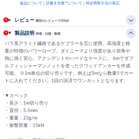
返品について
｜
試履き交換™について
｜
特定商取引法の表記
レビュー
最初のレビューで300pt
製品説明
特徴・仕様・動画
パラ系アラミド繊維であるケブラーを芯に使用、高強度と軽
量が特徴のパワーロープ。ダイニーマより強度があり岩角や
熱に強く安心。アクシデントやハードなケースに。 6mでダブ
ルフィッシャーマンノットを使ったクワッドアンカーを作成
可能。 ※1m単位の切り売りです。例えば5mなら数量5でカー
トに入れてください。1回の決済でワンカットとなります。
▼スペック
・長さ：1m切り売り
・直径：5.5mm
・重量：23g/m
・衝撃荷重：15kN