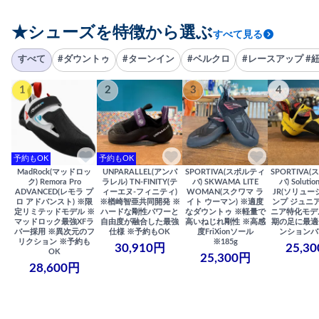
★シューズを特徴から選ぶ
すべて見る
すべて
#ダウントゥ
#ターンイン
#ベルクロ
#レースアップ #
1
2
3
4
予約もOK
予約もOK
MadRock(マッドロッ
UNPARALLEL(アンパ
SPORTIVA(スポルティ
SPORTIVA
ク) Remora Pro
ラレル) TN-FINITY(テ
バ) SKWAMA LITE
バ) Solutio
ADVANCED(レモラ プ
ィーエヌ-フィニティ)
WOMAN(スクワマ ラ
JR(ソリュー
ロ アドバンスト) ※限
※楢崎智亜共同開発 ※
イト ウーマン) ※適度
ンプ ジュニア
定リミテッドモデル ※
ハードな剛性パワーと
なダウントゥ ※軽量で
ニア特化モデ
マッドロック最強XFラ
自由度が融合した最強
高いねじれ剛性 ※高感
期の足に最適
バー採用 ※異次元のフ
仕様 ※予約もOK
度FriXionソール
ンションバ
リクション ※予約も
※185g
30,910円
25,3
OK
25,300円
28,600円