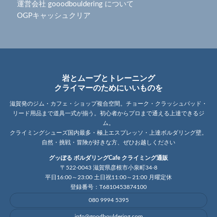
運営会社 gooodbouldering について
OGPキャッシュクリア
岩とムーブとトレーニング
クライマーのためにいいものを
滋賀発のジム・カフェ・ショップ複合空間。チョーク・クラッシュパッド・
リード用品まで道具一式が揃う。初心者からプロまで通える上達できるジ
ム。
クライミングシューズ国内最多・極上エスプレッソ・上達ボルダリング壁。
自然・挑戦・冒険が好きな方、ぜひお越しください
グッぼる ボルダリングCafe クライミング通販
〒522-0043 滋賀県彦根市小泉町34-8
平日16:00～23:00 土日祝11:00～21:00 月曜定休
登録番号：T6810453874100
080 9994 5395
info@goodbouldering.com