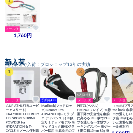
1
メール便
1,760円
新入荷
国内最速で入荷！プロショップ13年の実績
1
2
3
4
×入荷待ち
メール便
予約もOK
メール便
メール便
△UP ATHLETE(ユーピ
MadRock(マッドロッ
PETZL(ペツル)
＋mofu(プラ
ーアスリート)
ク) Remora Pro
FREINO(フレイノ) ※懸
toe hook 
CAA5500+ELECTROLY
ADVANCED(レモラ プ
垂下降の安全性を劇的
コの愛らしい
TES SPORTS DRINK
ロ アドバンスト) ※限
に高める ※一瞬でロー
ク姿 ※やわ
POWDER for
定リミテッドモデル ※
プを通せる一体型ブレ
いと素朴な風
HYDRATION & T-
マッドロック最強XFラ
ーキングスパー ※ゲー
ール便対応
CYCLE ※メール便対応
バー採用 ※異次元のフ
ト開口幅15mm 85g ※