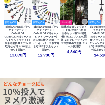
取寄もOK
取寄もOK
メール便
取寄もOK
BlackDiamond(ブラッ
BlackDiamond(ブラッ
瑞牆ボルダリングガイ
BlackDiam
クダイヤモンド)
クダイヤモンド)
ド 上巻/中巻/下巻 ※
クダイヤモ
CAMALOT
CAMALOT C4(キャメ
全巻セット割5%(宅急
CAMALOT 
ULTRALIGHT(キャメロ
ロット シーフォー)
便) ※32エリア2100課
Set(キャメロ
ットウルトラライト)
※10%軽量化 ※新トリ
題 ※再グレーディング
オフセット)
※革命的軽量モデル ※
ガーキーパー ※取寄せ
※室井登喜夫監修 ※メ
クションの可
取寄せも可 ※3本以上
も可 ※3本以上セット
ール便対応
げる ※取寄せ
セット割10%
割10%
本以上セット
4,840円
13,090円
12,980円
14,5