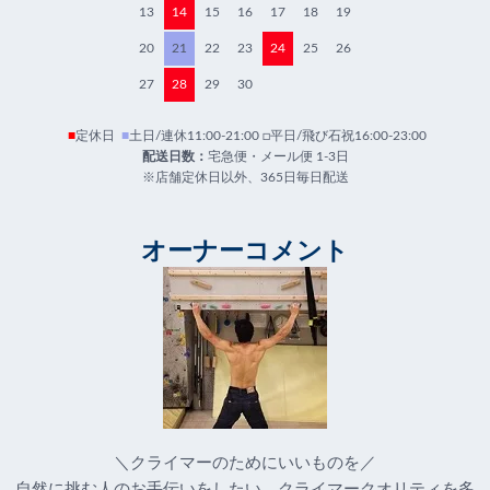
13
14
15
16
17
18
19
20
21
22
23
24
25
26
27
28
29
30
■
定休日
■
土日/連休11:00-21:00 □平日/飛び石祝16:00-23:00
配送日数：
宅急便・メール便 1-3日
※店舗定休日以外、365日毎日配送
オーナーコメント
＼クライマーのためにいいものを／
自然に挑む人のお手伝いをしたい。クライマークオリティを多