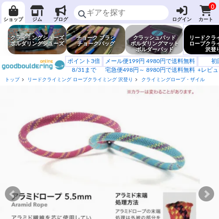
0
ショップ
ジム
ブログ
ログイン
カート
クライミングシューズ
チョーク ブラシ
クラッシュパッド
リードクラ
ボルダリングシューズ
チョークバッグ
ボルダリングマット
ロープクラ
ボルダーパッド
沢登
ポイント3倍
メール便199円 4980円で送料無料
初
8/31まで
宅急便498円～ 8980円で送料無料
+レビュ
トップ
リードクライミング ロープクライミング 沢登り
クライミングロープ・ザイル