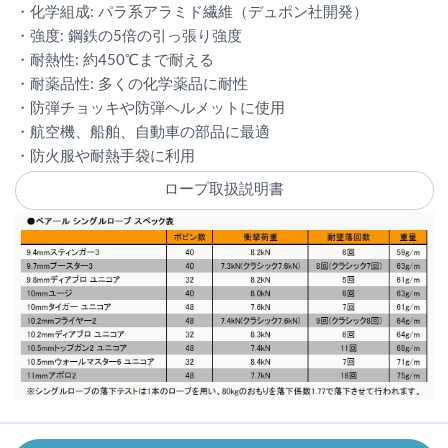
・化学組成: パラ系アラミド繊維（デュポン社開発）
・強度: 鋼鉄の5倍の引っ張り強度
・耐熱性: 約450℃まで耐える
・耐薬品性: 多くの化学薬品に耐性
・防弾チョッキや防弾ヘルメットに使用
・航空機、船舶、自動車の部品に最適
・防火服や耐熱手袋に利用
ロープ取扱説明書