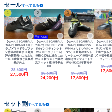
セール
すべて見る
1
2
3
4
予約もOK
【セール】SCARPA(ス
【セール】SCARPA(ス
【セール】SCARPA(ス
【セール】SC
カルパ) DRAGO XT(ド
カルパ) INSTINCT VSR
カルパ) ORIGIN VS
カルパ) ORIG
ラゴ XT) ※ドラゴファ
LV(インスティンクト
WMN(オリジンVSウー
リジンVS) 
ン待望の最終形 ※超好
VSR ローボリューム)
マン) ※最高のエント
上達できる入
評の新開発ハニカムヒ
※軽く柔軟に進化した
リーシューズ ※初中級
ズ ※初中級
ール ※密着度と足裏感
VSR ※新ラストで異次
者向けコンフォートモ
フォート
覚が向上
元フィット感 ※予約も
デル ※2024年新モデ
19,8
OK
ル
28,600円
17,6
28,600円
19,800円
27,500円
24,200円
17,600円
セット割
すべて見る
1
2
3
4