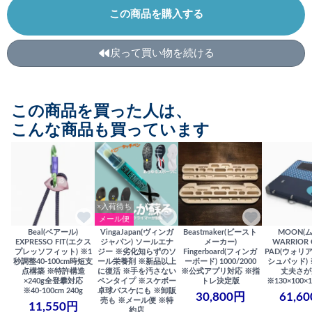
この商品を購入する
戻って買い物を続ける
この商品を買った人は、
こんな商品も買っています
×入荷待ち
メール便
Beal(ベアール)
VingaJapan(ヴィンガ
Beastmaker(ビースト
MOON(
EXPRESSO FIT(エクス
ジャパン) ソールエナ
メーカー)
WARRIOR 
プレッソフィット) ※1
ジー ※劣化知らずのソ
Fingerboard(フィンガ
PAD(ウォリ
秒調整40-100cm時短支
ール栄養剤 ※新品以上
ーボード) 1000/2000
シュパッド)
点構築 ※特許構造
に復活 ※手を汚さない
※公式アプリ対応 ※指
丈夫さが
×240g全登攀対応
ペンタイプ ※スケボー
トレ決定版
※130×100×1
※40-100cm 240g
卓球バスケにも ※卸販
30,800円
61,6
売も ※メール便 ※特
11,550円
約店