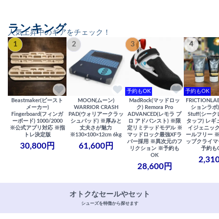
ランキング
人気上昇中のギアをチェック！
1
2
3
4
予約もOK
予約もOK
Beastmaker(ビースト
MOON(ムーン)
MadRock(マッドロッ
FRICTIONL
メーカー)
WARRIOR CRASH
ク) Remora Pro
ションラボ) S
Fingerboard(フィンガ
PAD(ウォリアークラッ
ADVANCED(レモラ プ
Stuff(シー
ーボード) 1000/2000
シュパッド) ※厚みと
ロ アドバンスト) ※限
タッフ) レギ
※公式アプリ対応 ※指
丈夫さが魅力
定リミテッドモデル ※
イジェニック
トレ決定版
※130×100×12cm 6kg
マッドロック最強XFラ
ールフリー 
バー採用 ※異次元のフ
ップクライマ
30,800円
61,600円
リクション ※予約も
予約も
OK
2,31
28,600円
オトクなセールやセット
シューズを特徴から探せます