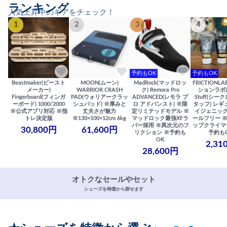
ランキング
人気上昇中のギアをチェック！
1
2
3
4
予約もOK
予約もOK
Beastmaker(ビースト
MOON(ムーン)
MadRock(マッドロッ
FRICTIONL
メーカー)
WARRIOR CRASH
ク) Remora Pro
ションラボ) S
Fingerboard(フィンガ
PAD(ウォリアークラッ
ADVANCED(レモラ プ
Stuff(シー
ーボード) 1000/2000
シュパッド) ※厚みと
ロ アドバンスト) ※限
タッフ) レギ
※公式アプリ対応 ※指
丈夫さが魅力
定リミテッドモデル ※
イジェニック
トレ決定版
※130×100×12cm 6kg
マッドロック最強XFラ
ールフリー 
バー採用 ※異次元のフ
ップクライマ
30,800円
61,600円
リクション ※予約も
予約も
OK
2,31
28,600円
オトクなセールやセット
シューズを特徴から探せます