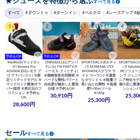
★シューズを特徴から選ぶ
すべて見る
すべて
#ダウントゥ
#ターンイン
#ベルクロ
#レースアップ #
1
2
3
4
予約もOK
予約もOK
MadRock(マッドロッ
UNPARALLEL(アンパ
SPORTIVA(スポルティ
SPORTIVA
ク) Remora Pro
ラレル) TN-FINITY(テ
バ) SKWAMA LITE
バ) Solutio
ADVANCED(レモラ プ
ィーエヌ-フィニティ)
WOMAN(スクワマ ラ
JR(ソリュー
ロ アドバンスト) ※限
※楢崎智亜共同開発 ※
イト ウーマン) ※適度
ンプ ジュニア
定リミテッドモデル ※
ハードな剛性パワーと
なダウントゥ ※軽量で
ニア特化モデ
マッドロック最強XFラ
自由度が融合した最強
高いねじれ剛性 ※高感
期の足に最適
バー採用 ※異次元のフ
仕様 ※予約もOK
度FriXionソール
ンションバ
リクション ※予約も
※185g
30,910円
25,3
OK
25,300円
28,600円
セール
すべて見る