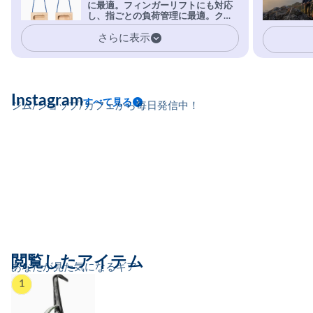
に最適。フィンガーリフトにも対応
安心感。
し、指ごとの負荷管理に最適。クラ
イマーの指を本気で鍛えるギア。
さらに表示
Instagram
すべて見る
ジム/ショップ/カフェから毎日発信中！
閲覧したアイテム
あなたが見た気になるギア
1