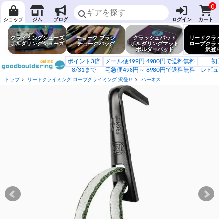
0
ショップ
ジム
ブログ
ログイン
カート
クライミングシューズ
チョーク ブラシ
クラッシュパッド
リードクラ
ボルダリングシューズ
チョークバッグ
ボルダリングマット
ロープクラ
ボルダーパッド
沢登
ポイント3倍
メール便199円 4980円で送料無料
初
8/31まで
宅急便498円～ 8980円で送料無料
+レビュ
トップ
リードクライミング ロープクライミング 沢登り
ハーネス