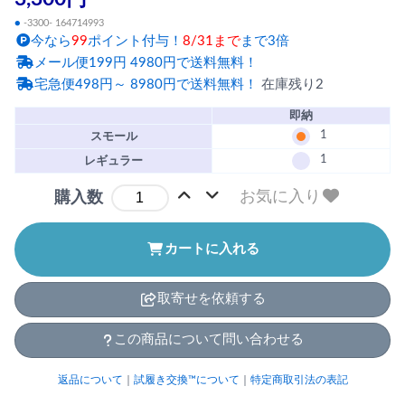
●
-3300- 164714993
今なら
99
ポイント付与！
8/31まで
まで3倍
メール便199円 4980円で送料無料！
宅急便498円～ 8980円で送料無料！
在庫残り2
即納
1
スモール
1
レギュラー
お気に入り
購入数
カートに入れる
取寄せを依頼する
この商品について問い合わせる
返品について
｜
試履き交換™について
｜
特定商取引法の表記