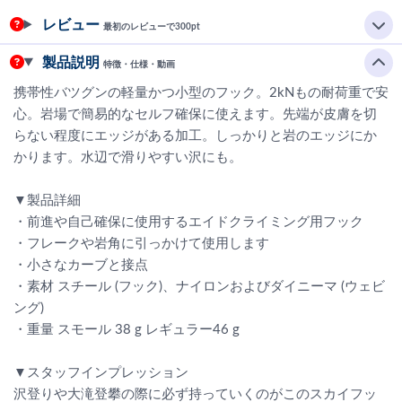
レビュー
最初のレビューで300pt
製品説明
特徴・仕様・動画
携帯性バツグンの軽量かつ小型のフック。2kNもの耐荷重で安
心。岩場で簡易的なセルフ確保に使えます。先端が皮膚を切
らない程度にエッジがある加工。しっかりと岩のエッジにか
かります。水辺で滑りやすい沢にも。
▼製品詳細
・前進や自己確保に使用するエイドクライミング用フック
・フレークや岩角に引っかけて使用します
・小さなカーブと接点
・素材 スチール (フック)、ナイロンおよびダイニーマ (ウェビ
ング)
・重量 スモール 38 g レギュラー46 g
▼スタッフインプレッション
沢登りや大滝登攀の際に必ず持っていくのがこのスカイフッ