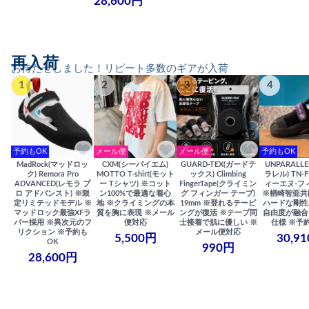
28,600円
再入荷
お待たせしました！リピート多数のギアが入荷
1
2
3
4
予約もOK
メール便
メール便
予約もOK
MadRock(マッドロッ
CXM(シーバイエム)
GUARD-TEX(ガードテ
UNPARALL
ク) Remora Pro
MOTTO T-shirt(モット
ックス) Climbing
ラレル) TN-F
ADVANCED(レモラ プ
ー Tシャツ) ※コット
FingerTape(クライミン
ィーエヌ-フ
ロ アドバンスト) ※限
ン100%で最適な着心
グ フィンガー テープ)
※楢崎智亜共
定リミテッドモデル ※
地 ※クライミングの本
19mm ※登れるテーピ
ハードな剛性
マッドロック最強XFラ
質を胸に表現 ※メール
ングが復活 ※テープ同
自由度が融合
バー採用 ※異次元のフ
便対応
士接着で肌に優しい ※
仕様 ※予
リクション ※予約も
メール便対応
5,500円
30,9
OK
990円
28,600円