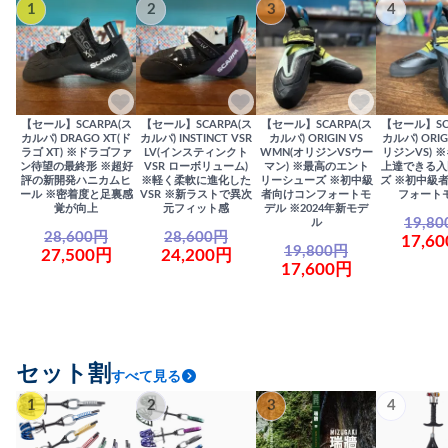
1
2
3
4
【セール】SCARPA(ス
【セール】SCARPA(ス
【セール】SCARPA(ス
【セール】SC
カルパ) DRAGO XT(ド
カルパ) INSTINCT VSR
カルパ) ORIGIN VS
カルパ) ORIG
ラゴ XT) ※ドラゴファ
LV(インスティンクト
WMN(オリジンVSウー
リジンVS) 
ン待望の最終形 ※超好
VSR ローボリューム)
マン) ※最高のエント
上達できる入
評の新開発ハニカムヒ
※軽く柔軟に進化した
リーシューズ ※初中級
ズ ※初中級
ール ※密着度と足裏感
VSR ※新ラストで異次
者向けコンフォートモ
フォート
覚が向上
元フィット感
デル ※2024年新モデ
19,8
ル
28,600円
28,600円
17,6
19,800円
27,500円
24,200円
17,600円
セット割
すべて見る
1
2
3
4