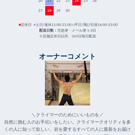
20
21
22
23
24
25
26
27
28
29
30
■
定休日
■
土日/連休11:00-21:00 □平日/飛び石祝16:00-23:00
配送日数：
宅急便・メール便 1-3日
※店舗定休日以外、365日毎日配送
オーナーコメント
＼クライマーのためにいいものを／
自然に挑む人のお手伝いをしたい。クライマークオリティを多
くの人に知って欲しい。岩を愛するすべての人に最新をお届け