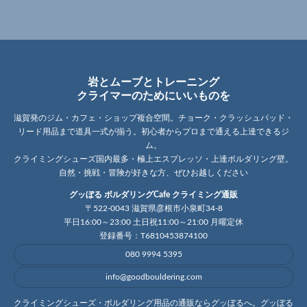
岩とムーブとトレーニング
クライマーのためにいいものを
滋賀発のジム・カフェ・ショップ複合空間。チョーク・クラッシュパッド・
リード用品まで道具一式が揃う。初心者からプロまで通える上達できるジ
ム。
クライミングシューズ国内最多・極上エスプレッソ・上達ボルダリング壁。
自然・挑戦・冒険が好きな方、ぜひお越しください
グッぼる ボルダリングCafe クライミング通販
〒522-0043 滋賀県彦根市小泉町34-8
平日16:00～23:00 土日祝11:00～21:00 月曜定休
登録番号：T6810453874100
080 9994 5395
info@goodbouldering.com
クライミングシューズ・ボルダリング用品の通販ならグッぼるへ。グッぼる