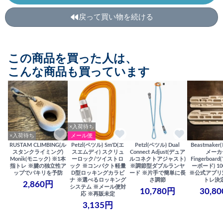
戻って買い物を続ける
この商品を買った人は、
こんな商品も買っています
×入荷待ち
×入荷待ち
メール便
RUSTAM CLIMBING(ル
Petzl(ペツル) Sm'D(エ
Petzl(ペツル) Dual
Beastmake
スタンクライミング)
スエムディ) スクリュ
Connect Adjust(デュア
メーカ
Monik(モニック) ※1本
ーロック/ツイストロ
ルコネクトアジャスト)
Fingerboa
指トレ ※腱の独立性ア
ック ※コンパクト軽量
※調節型ダブルランヤ
ーボード) 100
ップでパキリを予防
D型ロッキングカラビ
ード ※片手で簡単に長
※公式アプリ
ナ ※選べるロッキング
さ調節
トレ決
2,860円
システム ※メール便対
10,780円
30,8
応 ※再販未定
3,135円