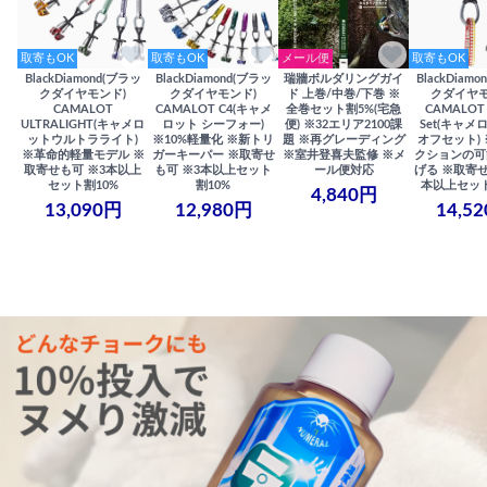
取寄もOK
取寄もOK
メール便
取寄もOK
BlackDiamond(ブラッ
BlackDiamond(ブラッ
瑞牆ボルダリングガイ
BlackDiam
クダイヤモンド)
クダイヤモンド)
ド 上巻/中巻/下巻 ※
クダイヤモ
CAMALOT
CAMALOT C4(キャメ
全巻セット割5%(宅急
CAMALOT 
ULTRALIGHT(キャメロ
ロット シーフォー)
便) ※32エリア2100課
Set(キャメロ
ットウルトラライト)
※10%軽量化 ※新トリ
題 ※再グレーディング
オフセット)
※革命的軽量モデル ※
ガーキーパー ※取寄せ
※室井登喜夫監修 ※メ
クションの可
取寄せも可 ※3本以上
も可 ※3本以上セット
ール便対応
げる ※取寄せ
セット割10%
割10%
本以上セット
4,840円
13,090円
12,980円
14,5