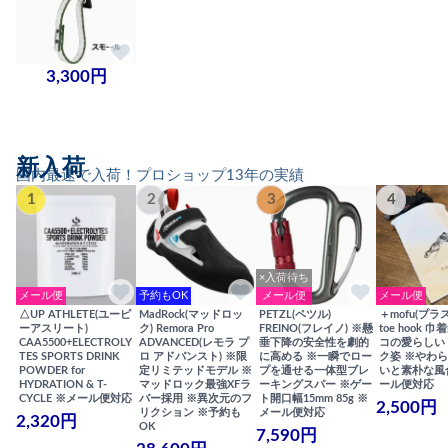
3,300円
新入荷
国内最速で入荷！プロショップ13年の実績
1
2
3
4
×入荷待ち
メール便
予約もOK
メール便
メール便
△UP ATHLETE(ユーピ
MadRock(マッドロッ
PETZL(ペツル)
＋mofu(プラ
ーアスリート)
ク) Remora Pro
FREINO(フレイノ) ※懸
toe hook 
CAA5500+ELECTROLY
ADVANCED(レモラ プ
垂下降の安全性を劇的
コの愛らしい
TES SPORTS DRINK
ロ アドバンスト) ※限
に高める ※一瞬でロー
ク姿 ※やわ
POWDER for
定リミテッドモデル ※
プを通せる一体型ブレ
いと素朴な風
HYDRATION & T-
マッドロック最強XFラ
ーキングスパー ※ゲー
ール便対応
CYCLE ※メール便対応
バー採用 ※異次元のフ
ト開口幅15mm 85g ※
2,500円
リクション ※予約も
メール便対応
2,320円
OK
7,590円