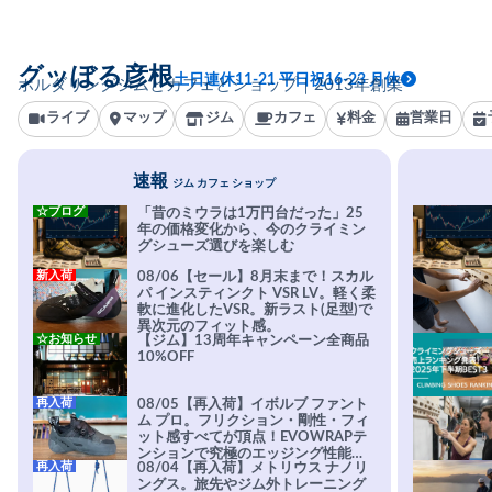
グッぼる彦根
土日連休11-21 平日祝16-23 月休
ボルダリングジムとカフェとショップ｜2013年創業
ライブ
マップ
ジム
カフェ
料金
営業日
速報
ジム カフェ ショップ
☆ブログ
「昔のミウラは1万円台だった」25
年の価格変化から、今のクライミン
グシューズ選びを楽しむ
新入荷
08/06【セール】8月末まで！スカル
パ インスティンクト VSR LV。軽く柔
軟に進化したVSR。新ラスト(足型)で
異次元のフィット感。
☆お知らせ
【ジム】13周年キャンペーン全商品
10%OFF
再入荷
08/05【再入荷】イボルブ ファント
ム プロ。フリクション・剛性・フィ
ット感すべてが頂点！EVOWRAPテ
ンションで究極のエッジング性能を
再入荷
08/04【再入荷】メトリウス ナノリ
実現。進化系ラバーEvo-74はTRAX
ングス。旅先やジム外トレーニング
を凌駕する粘着力で極小ホールドに