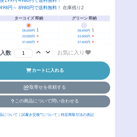
便199円 4980円で送料無料！
498円～ 8980円で送料無料！
在庫残り2
ターコイズ 即納
グリーン 即納
1
1
28,600円
28,600円
×
×
33,000円
33,000円
×
×
37,400円
37,400円
お気に入り
入数
カートに入れる
取寄せを依頼する
この商品について問い合わせる
品について
｜
試履き交換™について
｜
特定商取引法の表記