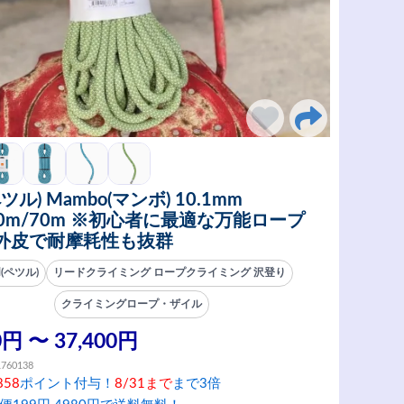
(ペツル) Mambo(マンボ) 10.1mm
60m/70m ※初心者に最適な万能ロープ
外皮で耐摩耗性も抜群
zl(ペツル)
リードクライミング ロープクライミング 沢登り
クライミングロープ・ザイル
0円 〜 37,400円
1760138
858
ポイント付与！
8/31まで
まで3倍