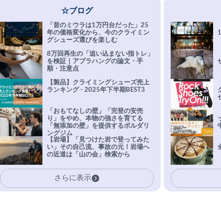
☆ブログ
「昔のミウラは1万円台だった」25
年の価格変化から、今のクライミン
グシューズ選びを楽しむ
8万回再生の「追い込まない指トレ」
を検証｜アブラハングの論文・手
順・注意点
【製品】クライミングシューズ売上
ランキング - 2025年下半期BEST3
「おもてなしの壁」「完登の安売
り」をやめ、本物の強さを育てる
「無添加の壁」を提供するボルダリ
ングジム
【岩場】「見つけた岩で登ってみた
い」その自己流、事故の元！岩場へ
の近道は「山の会」検索から
さらに表示