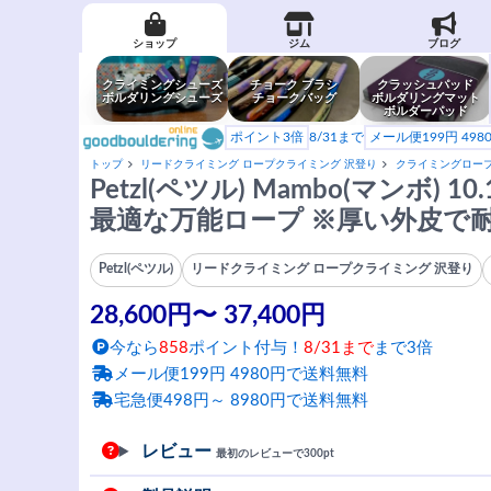
ショップ
ジム
ブログ
クライミングシューズ
チョーク ブラシ
クラッシュパッド
ボルダリングシューズ
チョークバッグ
ボルダリングマット
ボルダーパッド
ポイント3倍
8/31まで
メール便199円 49
トップ
リードクライミング ロープクライミング 沢登り
クライミングロー
Petzl(ペツル) Mambo(マンボ) 1
最適な万能ロープ ※厚い外皮で
Petzl(ペツル)
リードクライミング ロープクライミング 沢登り
28,600円〜 37,400円
今なら
858
ポイント付与！
8/31まで
まで3倍
メール便199円 4980円で送料無料
宅急便498円～ 8980円で送料無料
レビュー
最初のレビューで300pt