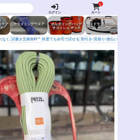
0
ログイン
カート
ィケア
クライミングウエア
ボルダリングバッグ
ヘッドランプ ランタン
防虫グッ
テ
サコッシュ ザック
ヘッデン
岩場ア
もれなく
試履き交換無料™
何度でも自宅で試せる
割引き/見積り/後払い
学校 山岳会