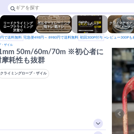
リードクライミング
ボルダートレーニング
サプリメント
クライマーボデ
ロープクライミング
指トレ 筋トレ
ボディーメン
沢登り
80円で送料無料
宅急便498円～ 8980円で送料無料
初回300P付与
+レビュー300P
プ・ザイル
0.1mm 50m/60m/70m ※初心者に
耐摩耗性も抜群
クライミングロープ・ザイル