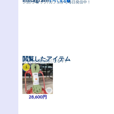
Instagram
すべて見る
ジム/ショップ/カフェから毎日発信中！
閲覧したアイテム
あなたが見た気になるギア
1
28,600円