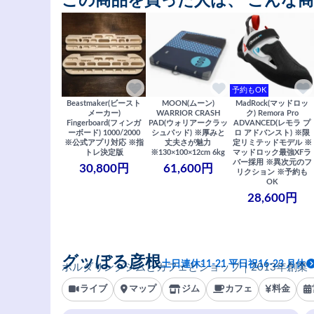
この商品を買った人は、 こんな
予約もOK
Beastmaker(ビースト
MOON(ムーン)
MadRock(マッドロッ
メーカー)
WARRIOR CRASH
ク) Remora Pro
Fingerboard(フィンガ
PAD(ウォリアークラッ
ADVANCED(レモラ プ
ーボード) 1000/2000
シュパッド) ※厚みと
ロ アドバンスト) ※限
※公式アプリ対応 ※指
丈夫さが魅力
定リミテッドモデル ※
トレ決定版
※130×100×12cm 6kg
マッドロック最強XFラ
バー採用 ※異次元のフ
30,800円
61,600円
リクション ※予約も
OK
28,600円
グッぼる彦根
土日連休11-21 平日祝16-23 月休
ボルダリングジムとカフェとショップ｜2013年創業
ライブ
マップ
ジム
カフェ
料金