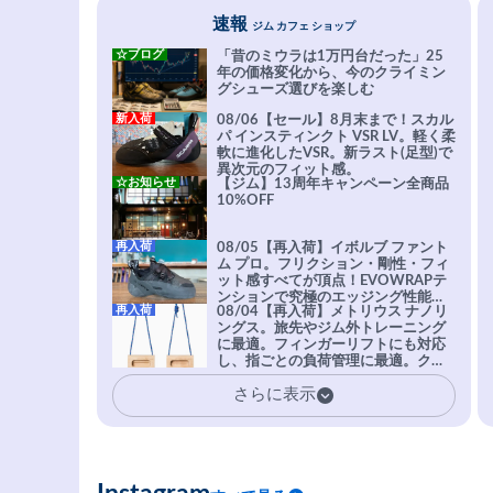
速報
ジム カフェ ショップ
☆ブログ
「昔のミウラは1万円台だった」25
年の価格変化から、今のクライミン
グシューズ選びを楽しむ
新入荷
08/06【セール】8月末まで！スカル
パ インスティンクト VSR LV。軽く柔
軟に進化したVSR。新ラスト(足型)で
異次元のフィット感。
☆お知らせ
【ジム】13周年キャンペーン全商品
10%OFF
再入荷
08/05【再入荷】イボルブ ファント
ム プロ。フリクション・剛性・フィ
ット感すべてが頂点！EVOWRAPテ
ンションで究極のエッジング性能を
再入荷
08/04【再入荷】メトリウス ナノリ
実現。進化系ラバーEvo-74はTRAX
ングス。旅先やジム外トレーニング
を凌駕する粘着力で極小ホールドに
に最適。フィンガーリフトにも対応
安心感。
し、指ごとの負荷管理に最適。クラ
イマーの指を本気で鍛えるギア。
さらに表示