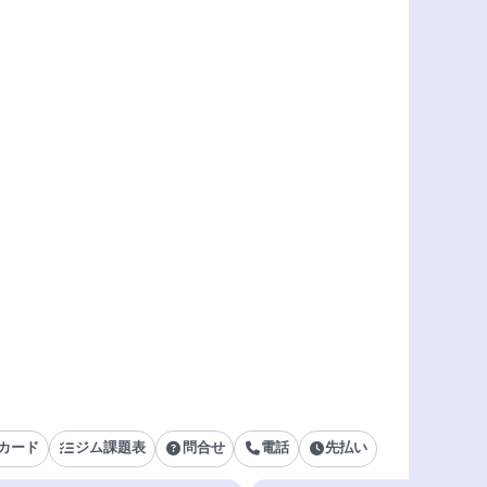
カード
ジム課題表
問合せ
電話
先払い