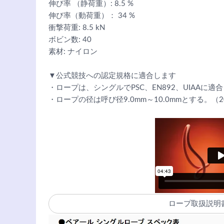
伸び率 （静荷重）: 8.5 %
伸び率（動荷重）： 34 %
衝撃荷重: 8.5 kN
ボビン数: 40
素材: ナイロン
▼公式競技への認定規格に適合します
・ロープは、シングルでPSC、EN892、UIAAに
・ロープの径は呼び径9.0mm～10.0mmとする。（2
ロープ取扱説明