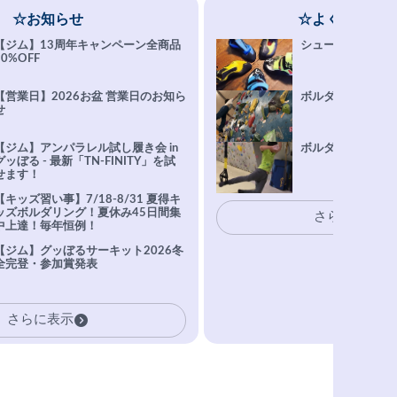
☆お知らせ
☆よくある質問
【ジム】13周年キャンペーン全商品
シューズ選びFAQ
10%OFF
【営業日】2026お盆 営業日のお知ら
ボルダリング上達Q
せ
【ジム】アンパラレル試し履き会 in
ボルダリングトレ
グッぼる - 最新「TN-FINITY」を試
せます！
【キッズ習い事】7/18-8/31 夏得キ
ッズボルダリング！夏休み45日間集
さらに表示
中上達！毎年恒例！
【ジム】グッぼるサーキット2026冬
全完登・参加賞発表
さらに表示