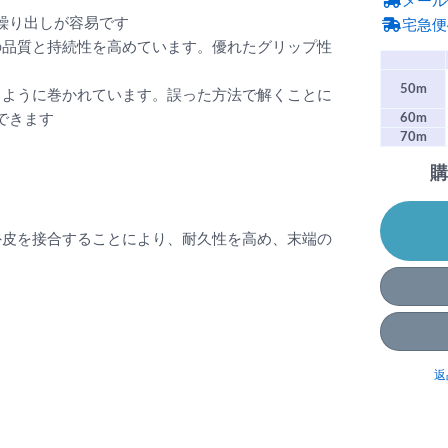
メール
繰り出しが容易です
宅急便
の品質と持続性を高めています。優れたグリップ性
50m
るように巻かれています。誤った方法で解くことに
60m
できます
70m
購
外皮を接合することにより、耐久性を高め、末端の
返