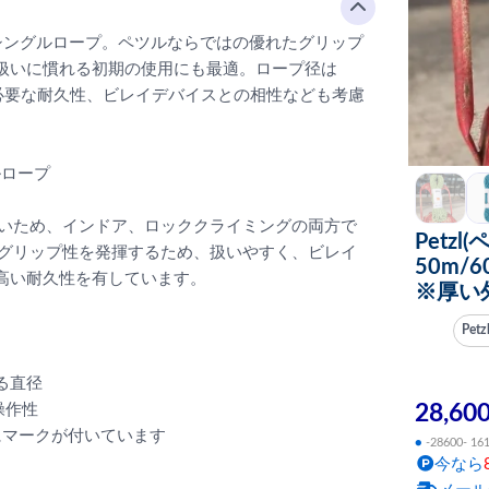
シングルロープ。ペツルならではの優れたグリップ
扱いに慣れる初期の使用にも最適。ロープ径は
に必要な耐久性、ビレイデバイスとの相性なども考慮
ルロープ
大きいため、インドア、ロッククライミングの両方で
Petzl
高いグリップ性を発揮するため、扱いやすく、ビレイ
50m/
高い耐久性を有しています。
※厚い
Pet
る直径
28,60
操作性
にマークが付いています
●
-28600- 16
今なら