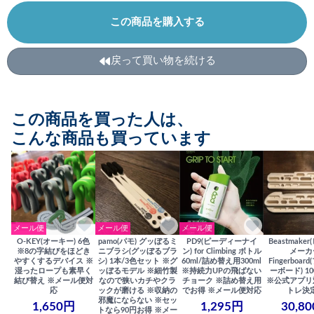
この商品を購入する
戻って買い物を続ける
この商品を買った人は、
こんな商品も買っています
メール便
メール便
メール便
O-KEY(オーキー) 6色
pamo(パモ) グッぼるミ
PD9(ピーディーナイ
Beastmake
※8の字結びをほどき
ニブラシ(グッぼるブラ
ン) for Climbing ボトル
メーカ
やすくするデバイス ※
シ) 1本/3色セット ※グ
60ml/詰め替え用300ml
Fingerboa
湿ったロープも素早く
ッぼるモデル ※細竹製
※持続力UPの飛ばない
ーボード) 100
結び替え ※メール便対
なので狭いカチやクラ
チョーク ※詰め替え用
※公式アプリ
応
ックが磨ける ※収納の
でお得 ※メール便対応
トレ決
邪魔にならない ※セッ
1,650円
1,295円
30,8
トなら90円お得 ※メー