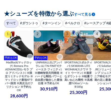
★シューズを特徴から選ぶ
すべて見る
すべて
#ダウントゥ
#ターンイン
#ベルクロ
#レースアップ #
1
2
3
4
予約もOK
予約もOK
MadRock(マッドロッ
UNPARALLEL(アンパ
SPORTIVA(スポルティ
SPORTIVA
ク) Remora Pro
ラレル) TN-FINITY(テ
バ) SKWAMA LITE
バ) Solutio
ADVANCED(レモラ プ
ィーエヌ-フィニティ)
WOMAN(スクワマ ラ
JR(ソリュー
ロ アドバンスト) ※限
※楢崎智亜共同開発 ※
イト ウーマン) ※適度
ンプ ジュニア
定リミテッドモデル ※
ハードな剛性パワーと
なダウントゥ ※軽量で
ニア特化モデ
マッドロック最強XFラ
自由度が融合した最強
高いねじれ剛性 ※高感
期の足に最適
バー採用 ※異次元のフ
仕様 ※予約もOK
度FriXionソール
ンションバ
リクション ※予約も
※185g
30,910円
25,3
OK
25,300円
28,600円