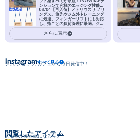
ット感すべてが頂点！EVOWRAPテ
ンションで究極のエッジング性能を
再入荷
08/04【再入荷】メトリウス ナノリ
実現。進化系ラバーEvo-74はTRAX
ングス。旅先やジム外トレーニング
を凌駕する粘着力で極小ホールドに
に最適。フィンガーリフトにも対応
安心感。
し、指ごとの負荷管理に最適。クラ
イマーの指を本気で鍛えるギア。
さらに表示
Instagram
すべて見る
ジム/ショップ/カフェから毎日発信中！
閲覧したアイテム
あなたが見た気になるギア