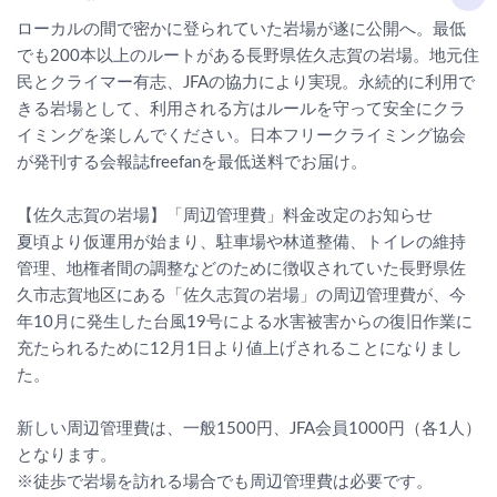
ローカルの間で密かに登られていた岩場が遂に公開へ。最低
でも200本以上のルートがある長野県佐久志賀の岩場。地元住
民とクライマー有志、JFAの協力により実現。永続的に利用で
きる岩場として、利用される方はルールを守って安全にクラ
イミングを楽しんでください。日本フリークライミング協会
が発刊する会報誌freefanを最低送料でお届け。
【佐久志賀の岩場】「周辺管理費」料金改定のお知らせ
夏頃より仮運用が始まり、駐車場や林道整備、トイレの維持
管理、地権者間の調整などのために徴収されていた長野県佐
久市志賀地区にある「佐久志賀の岩場」の周辺管理費が、今
年10月に発生した台風19号による水害被害からの復旧作業に
充たられるために12月1日より値上げされることになりまし
た。
新しい周辺管理費は、一般1500円、JFA会員1000円（各1人）
となります。
※徒歩で岩場を訪れる場合でも周辺管理費は必要です。