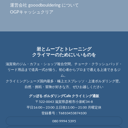
運営会社 gooodbouldering について
OGPキャッシュクリア
岩とムーブとトレーニング
クライマーのためにいいものを
滋賀発のジム・カフェ・ショップ複合空間。チョーク・クラッシュパッド・
リード用品まで道具一式が揃う。初心者からプロまで通える上達できるジ
ム。
クライミングシューズ国内最多・極上エスプレッソ・上達ボルダリング壁。
自然・挑戦・冒険が好きな方、ぜひお越しください
グッぼる ボルダリングCafe クライミング通販
〒522-0043 滋賀県彦根市小泉町34-8
平日16:00～23:00 土日祝11:00～21:00 月曜定休
登録番号：T6810453874100
080 9994 5395