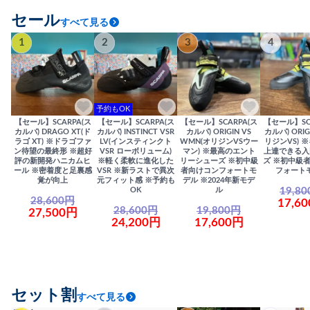
セール
すべて見る
1
2
3
4
予約もOK
【セール】SCARPA(ス
【セール】SCARPA(ス
【セール】SCARPA(ス
【セール】SC
カルパ) DRAGO XT(ド
カルパ) INSTINCT VSR
カルパ) ORIGIN VS
カルパ) ORIG
ラゴ XT) ※ドラゴファ
LV(インスティンクト
WMN(オリジンVSウー
リジンVS) 
ン待望の最終形 ※超好
VSR ローボリューム)
マン) ※最高のエント
上達できる入
評の新開発ハニカムヒ
※軽く柔軟に進化した
リーシューズ ※初中級
ズ ※初中級
ール ※密着度と足裏感
VSR ※新ラストで異次
者向けコンフォートモ
フォート
覚が向上
元フィット感 ※予約も
デル ※2024年新モデ
19,8
OK
ル
28,600円
17,6
28,600円
19,800円
27,500円
24,200円
17,600円
セット割
すべて見る