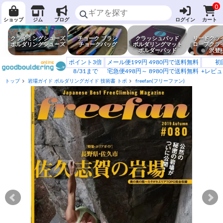
0
ショップ
ジム
ブログ
ログイン
カート
クライミングシューズ
チョーク ブラシ
クラッシュパッド
リードクラ
ボルダリングシューズ
チョークバッグ
ボルダリングマット
ロープクラ
ボルダーパッド
沢登
ポイント3倍
メール便199円 4980円で送料無料
初
8/31まで
宅急便498円～ 8980円で送料無料
+レビュ
トップ
岩場ガイド ボルダリングガイド 技術書 トポ
freefan(フリーファン)