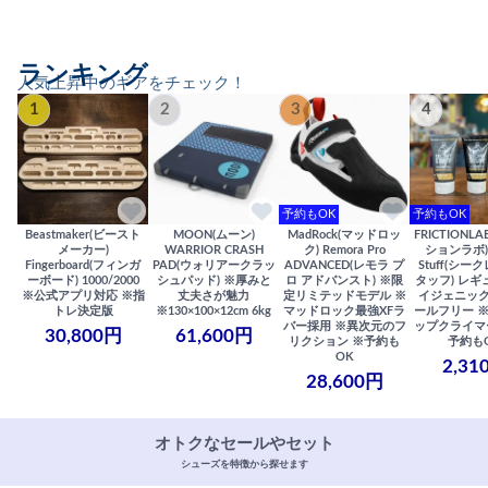
ランキング
人気上昇中のギアをチェック！
1
2
3
4
予約もOK
予約もOK
Beastmaker(ビースト
MOON(ムーン)
MadRock(マッドロッ
FRICTIONL
メーカー)
WARRIOR CRASH
ク) Remora Pro
ションラボ) S
Fingerboard(フィンガ
PAD(ウォリアークラッ
ADVANCED(レモラ プ
Stuff(シー
ーボード) 1000/2000
シュパッド) ※厚みと
ロ アドバンスト) ※限
タッフ) レギ
※公式アプリ対応 ※指
丈夫さが魅力
定リミテッドモデル ※
イジェニック
トレ決定版
※130×100×12cm 6kg
マッドロック最強XFラ
ールフリー 
バー採用 ※異次元のフ
ップクライマ
30,800円
61,600円
リクション ※予約も
予約も
OK
2,31
28,600円
オトクなセールやセット
シューズを特徴から探せます