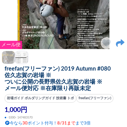
メール便
freefan(フリーファン) 2019 Autumn #080
佐久志賀の岩場 ※
ついに公開の長野県佐久志賀の岩場 ※
メール便対応 ※在庫限り再販未定
岩場ガイド ボルダリングガイド 技術書 トポ
freefan(フリーファン)
1,000円
●
-1000- 147483570
今なら
30
ポイント付与！
8/31まで
まで3倍