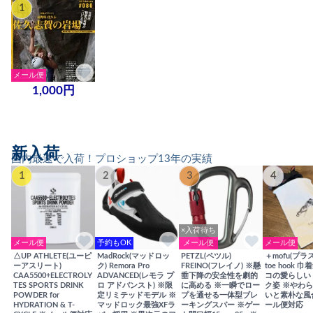
1
メール便
1,000円
新入荷
国内最速で入荷！プロショップ13年の実績
1
2
3
4
×入荷待ち
メール便
予約もOK
メール便
メール便
△UP ATHLETE(ユーピ
MadRock(マッドロッ
PETZL(ペツル)
＋mofu(プラ
ーアスリート)
ク) Remora Pro
FREINO(フレイノ) ※懸
toe hook 
CAA5500+ELECTROLY
ADVANCED(レモラ プ
垂下降の安全性を劇的
コの愛らしい
TES SPORTS DRINK
ロ アドバンスト) ※限
に高める ※一瞬でロー
ク姿 ※やわ
POWDER for
定リミテッドモデル ※
プを通せる一体型ブレ
いと素朴な風
HYDRATION & T-
マッドロック最強XFラ
ーキングスパー ※ゲー
ール便対応