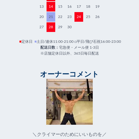
13
14
15
16
17
18
19
20
21
22
23
24
25
26
27
28
29
30
■
定休日
■
土日/連休11:00-21:00 □平日/飛び石祝16:00-23:00
配送日数：
宅急便・メール便 1-3日
※店舗定休日以外、365日毎日配送
オーナーコメント
＼クライマーのためにいいものを／