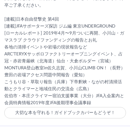
卒ご了承ください。
[連載]日本自由登撃史 第4回
[連載]JFAサポーターズ探訪 ジム編 東京UNDERGROUND
[ローカルレポート] 2019年4月〜9月ついに再開、小川山・ガ
マスラブ クラウドファンディングの報告とお礼
各地の清掃イベントや岩場の現状報告など
ARC'TERYXサッポロファクトリーオープニングイベント、占
冠・赤岩青厳峡（北海道）仙台・大倉ボルダー（宮城）
MONTURA登山教室in佐久志賀、小川山CLIMB ON！（長野）
豊田の岩場アクセス問題中間報告（愛知）
こうもり谷・草取り報告（兵庫）下帝釈峡・ながの村清掃活
動とクライマーと地域住民の交流会（広島）
佐伯市・本庄クライマー宿泊支援事業（大分）JFA入会案内と
会員特典情報2019年度JFA後期理事会議事録
大切な本を守れる！ガイドブックカバーもどうぞ！