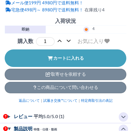
メール便199円 4980円で送料無料！
宅急便498円～ 8980円で送料無料！
在庫残り4
入荷状況
4
即納
お気に入り
購入数
カートに入れる
取寄せを依頼する
この商品について問い合わせる
返品について
｜
試履き交換™について
｜
特定商取引法の表記
レビュー
平均
5.0
/5.0 (1)
製品説明
特徴・仕様・動画