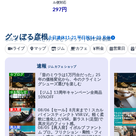
ル便対応
297円
グッぼる彦根
土日連休11-21 平日祝16-23 月休
ボルダリングジムとカフェとショップ｜2013年創業
ライブ
マップ
ジム
カフェ
料金
営業日
速報
ジム カフェ ショップ
☆ブログ
「昔のミウラは1万円台だった」25
年の価格変化から、今のクライミン
グシューズ選びを楽しむ
☆お知らせ
【ジム】13周年キャンペーン全商品
10%OFF
新入荷
08/06【セール】8月末まで！スカル
パ インスティンクト VSR LV。軽く柔
軟に進化したVSR。新ラスト(足型)で
異次元のフィット感。
再入荷
08/05【再入荷】イボルブ ファント
ム プロ。フリクション・剛性・フィ