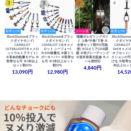
1
2
3
4
取寄もOK
取寄もOK
メール便
取寄もOK
BlackDiamond(ブラッ
BlackDiamond(ブラッ
瑞牆ボルダリングガイ
BlackDiam
クダイヤモンド)
クダイヤモンド)
ド 上巻/中巻/下巻 ※
クダイヤモ
CAMALOT
CAMALOT C4(キャメ
全巻セット割5%(宅急
CAMALOT 
ULTRALIGHT(キャメロ
ロット シーフォー)
便) ※32エリア2100課
Set(キャメロ
ットウルトラライト)
※10%軽量化 ※新トリ
題 ※再グレーディング
オフセット)
※革命的軽量モデル ※
ガーキーパー ※取寄せ
※室井登喜夫監修 ※メ
クションの可
取寄せも可 ※3本以上
も可 ※3本以上セット
ール便対応
げる ※取寄せ
セット割10%
割10%
本以上セット
4,840円
13,090円
12,980円
14,5