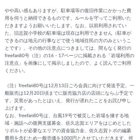
やや高い感もありますが、駐車場等の復旧作業にかかった費
用を伺うと納得できるものです。ルールを守ってご利用いた
だきますようお願いいたします。なお、以前利用されてい
た、旧志賀小学校の駐車場は現在は利用できません（駐車が
できるのは地元の行事などで使う地域住民の方のみというこ
とです）。その他の注意点につきましては、間もなく発行の
freefan80号（注）の16・17ページに掲載される「岩場利用の
注意点」を画像にして掲示しましたので、よく読んでご利用
ください。
（注）freefan80号は12月13日ごろ会員に向けて発送予定。一
般販売は12月20日頃までに販売協力店の店頭にならぶ予定で
す。災害があったとはいえ、発行が遅れたことをお詫び申し
上げます。
なお、freefan80号は、台風19号で被災した岩場を擁する地
域・施設への復興支援募金、佐久志賀エリアをはじめとした
リボルトが必要なエリアの資金協力金、佐久志賀トポの編纂
費用を含むため一般売価を1000円とさせていただきます。何