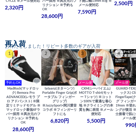
CYCLE ※メール便対応
バー採用 ※異次元のフ
ト開口幅15mm 85g ※
2,500円
リクション ※予約も
メール便対応
2,320円
OK
7,590円
28,600円
再入荷
お待たせしました！リピート多数のギアが入荷
1
2
3
4
予約もOK
メール便
メール便
MadRock(マッドロッ
tataanz(タターンツ)
CXM(シーバイエム)
GUARD-TE
ク) Remora Pro
Portable Finger Grip(ポ
MOTTO T-shirt(モット
ックス) Cli
ADVANCED(レモラ プ
ータブル フィンガー
ー Tシャツ) ※コット
FingerTap
ロ アドバンスト) ※限
グリップ)
ン100%で最適な着心
グ フィンガー
定リミテッドモデル ※
※JazzySport×関川愛音
地 ※クライミングの本
19mm ※登
マッドロック最強XFラ
コラボ ※フィンガーリ
質を胸に表現 ※メール
ングが復活 
バー採用 ※異次元のフ
フトにも
便対応
士接着で肌に
リクション ※予約も
メール便
6,820円
5,500円
OK
990
28,600円