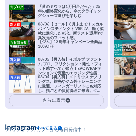
「昔のミウラは1万円台だった」25
☆ブログ
年の価格変化から、今のクライミン
グシューズ選びを楽しむ
08/06【セール】8月末まで！スカル
新入荷
パ インスティンクト VSR LV。軽く柔
軟に進化したVSR。新ラスト(足型)で
異次元のフィット感。
【ジム】13周年キャンペーン全商品
☆お知らせ
10%OFF
08/05【再入荷】イボルブ ファント
再入荷
ム プロ。フリクション・剛性・フィ
ット感すべてが頂点！EVOWRAPテ
ンションで究極のエッジング性能を
08/04【再入荷】メトリウス ナノリ
再入荷
実現。進化系ラバーEvo-74はTRAX
ングス。旅先やジム外トレーニング
を凌駕する粘着力で極小ホールドに
に最適。フィンガーリフトにも対応
安心感。
し、指ごとの負荷管理に最適。クラ
イマーの指を本気で鍛えるギア。
さらに表示
Instagram
すべて見る
ジム/ショップ/カフェから毎日発信中！