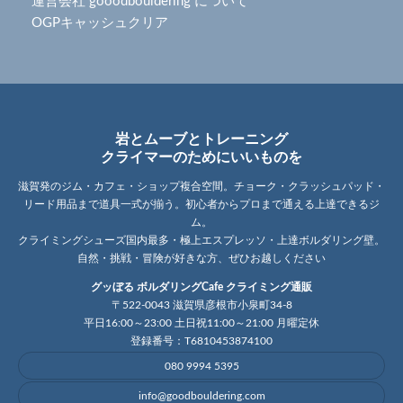
運営会社 gooodbouldering について
OGPキャッシュクリア
岩とムーブとトレーニング
クライマーのためにいいものを
滋賀発のジム・カフェ・ショップ複合空間。チョーク・クラッシュパッド・
リード用品まで道具一式が揃う。初心者からプロまで通える上達できるジ
ム。
クライミングシューズ国内最多・極上エスプレッソ・上達ボルダリング壁。
自然・挑戦・冒険が好きな方、ぜひお越しください
グッぼる ボルダリングCafe クライミング通販
〒522-0043 滋賀県彦根市小泉町34-8
平日16:00～23:00 土日祝11:00～21:00 月曜定休
登録番号：T6810453874100
080 9994 5395
info@goodbouldering.com