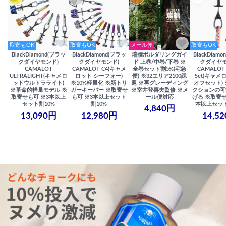
取寄もOK
取寄もOK
メール便
取寄もOK
BlackDiamond(ブラッ
BlackDiamond(ブラッ
瑞牆ボルダリングガイ
BlackDiam
クダイヤモンド)
クダイヤモンド)
ド 上巻/中巻/下巻 ※
クダイヤモ
CAMALOT
CAMALOT C4(キャメ
全巻セット割5%(宅急
CAMALOT 
ULTRALIGHT(キャメロ
ロット シーフォー)
便) ※32エリア2100課
Set(キャメロ
ットウルトラライト)
※10%軽量化 ※新トリ
題 ※再グレーディング
オフセット)
※革命的軽量モデル ※
ガーキーパー ※取寄せ
※室井登喜夫監修 ※メ
クションの可
取寄せも可 ※3本以上
も可 ※3本以上セット
ール便対応
げる ※取寄せ
セット割10%
割10%
本以上セット
4,840円
13,090円
12,980円
14,5