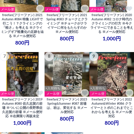
メール便
メール便
メール便
freefan(フリーファン) 2021
freefan(フリーファン) 2021
freefan(フリーファン) 2020
Autumn #084 特集 LIGHTで
Spring #083 チョークとクラ
Autumn #082 コロナ時代の
行こう！？クライミングの
イミング ※チョークがクラ
クライミングの行方 ※今ク
「軽さ」を考える ※クライ
イマーに何をもたらすのか
ライマーにできることを考え
ミングギア軽量化の足跡を辿
※メール便対応
る ※メール便対応
る ※メール便対応
800円
1,000円
800円
7
8
9
×入荷待ち
×入荷待ち
メール便
メール便
メール便
freefan(フリーファン) 2019
freefan(フリーファン) 2023
freefan(フリーファン) 2022
Autumn #080 佐久志賀の岩
Spring&Summer #087 岩場
Autumn&Winter #086 クラ
場 ※ついに公開の長野県佐
は、岩は、変化する ※メー
イマーとトポのこれまでとこ
久志賀の岩場 ※メール便対
ル便対応
れからを考える ※メール便
応 ※在庫限り再販未定
対応
800円
1,000円
800円