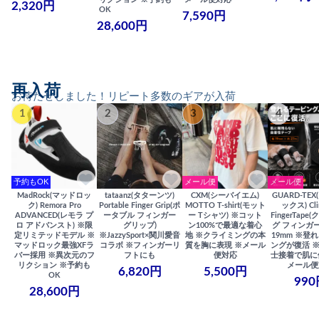
2,320円
OK
7,590円
28,600円
再入荷
お待たせしました！リピート多数のギアが入荷
1
2
3
4
予約もOK
メール便
メール便
MadRock(マッドロッ
tataanz(タターンツ)
CXM(シーバイエム)
GUARD-TE
ク) Remora Pro
Portable Finger Grip(ポ
MOTTO T-shirt(モット
ックス) Cli
ADVANCED(レモラ プ
ータブル フィンガー
ー Tシャツ) ※コット
FingerTap
ロ アドバンスト) ※限
グリップ)
ン100%で最適な着心
グ フィンガー
定リミテッドモデル ※
※JazzySport×関川愛音
地 ※クライミングの本
19mm ※登
マッドロック最強XFラ
コラボ ※フィンガーリ
質を胸に表現 ※メール
ングが復活 
バー採用 ※異次元のフ
フトにも
便対応
士接着で肌に
リクション ※予約も
メール便
6,820円
5,500円
OK
990
28,600円