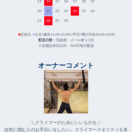
13
14
15
16
17
18
19
20
21
22
23
24
25
26
27
28
29
30
■
定休日
■
土日/連休11:00-21:00 □平日/飛び石祝16:00-23:00
配送日数：
宅急便・メール便 1-3日
※店舗定休日以外、365日毎日配送
オーナーコメント
＼クライマーのためにいいものを／
自然に挑む人のお手伝いをしたい。クライマークオリティを多