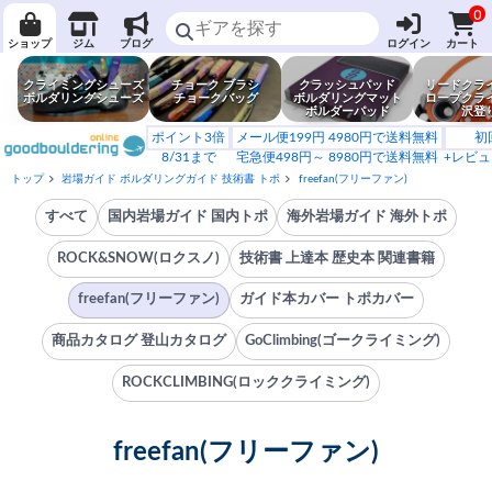
0
ショップ
ジム
ブログ
ログイン
カート
クライミングシューズ
チョーク ブラシ
クラッシュパッド
リードクラ
ボルダリングシューズ
チョークバッグ
ボルダリングマット
ロープクラ
ボルダーパッド
沢登
ポイント3倍
メール便199円 4980円で送料無料
初
8/31まで
宅急便498円～ 8980円で送料無料
+レビュ
トップ
岩場ガイド ボルダリングガイド 技術書 トポ
freefan(フリーファン)
すべて
国内岩場ガイド 国内トポ
海外岩場ガイド 海外トポ
ROCK&SNOW(ロクスノ)
技術書 上達本 歴史本 関連書籍
freefan(フリーファン)
ガイド本カバー トポカバー
商品カタログ 登山カタログ
GoClimbing(ゴークライミング)
ROCKCLIMBING(ロッククライミング)
freefan(フリーファン)