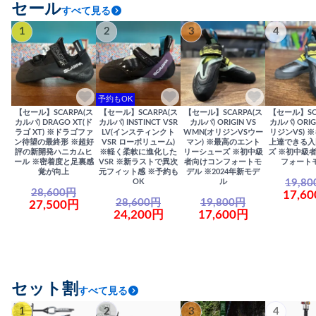
セール
すべて見る
1
2
3
4
予約もOK
【セール】SCARPA(ス
【セール】SCARPA(ス
【セール】SCARPA(ス
【セール】SC
カルパ) DRAGO XT(ド
カルパ) INSTINCT VSR
カルパ) ORIGIN VS
カルパ) ORIG
ラゴ XT) ※ドラゴファ
LV(インスティンクト
WMN(オリジンVSウー
リジンVS) 
ン待望の最終形 ※超好
VSR ローボリューム)
マン) ※最高のエント
上達できる入
評の新開発ハニカムヒ
※軽く柔軟に進化した
リーシューズ ※初中級
ズ ※初中級
ール ※密着度と足裏感
VSR ※新ラストで異次
者向けコンフォートモ
フォート
覚が向上
元フィット感 ※予約も
デル ※2024年新モデ
19,8
OK
ル
28,600円
17,6
28,600円
19,800円
27,500円
24,200円
17,600円
セット割
すべて見る
1
2
3
4