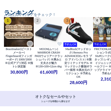
ランキング
人気上昇中のギアをチェック！
1
2
3
4
予約もOK
予約もOK
Beastmaker(ビースト
MOON(ムーン)
MadRock(マッドロッ
FRICTIONL
メーカー)
WARRIOR CRASH
ク) Remora Pro
ションラボ) S
Fingerboard(フィンガ
PAD(ウォリアークラッ
ADVANCED(レモラ プ
Stuff(シー
ーボード) 1000/2000
シュパッド) ※厚みと
ロ アドバンスト) ※限
タッフ) レギ
※公式アプリ対応 ※指
丈夫さが魅力
定リミテッドモデル ※
イジェニック
トレ決定版
※130×100×12cm 6kg
マッドロック最強XFラ
ールフリー 
バー採用 ※異次元のフ
ップクライマ
30,800円
61,600円
リクション ※予約も
予約も
OK
2,31
28,600円
オトクなセールやセット
シューズを特徴から探せます