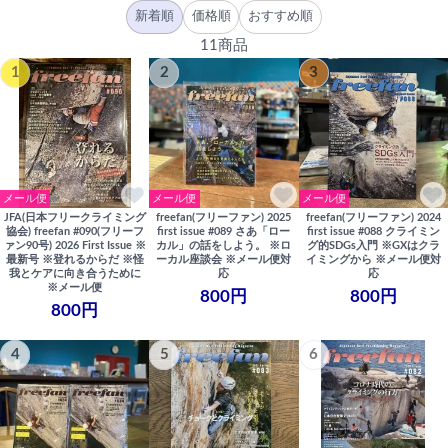
新着順
価格順
おすすめ順
11商品
1
2
3
メール便
メール便
メール便
JFA(日本フリークライミング
freefan(フリーファン) 2025
freefan(フリーファン) 2024
協会) freefan #090(フリーフ
first issue #089 さあ「ロー
first issue #088 クライミン
ァン90号) 2026 First Issue ※
カル」の話をしよう。 ※ロ
グ的SDGs入門 ※GXはクラ
最新号 ※登れるからだ ※怪
ーカル座談会 ※メール便対
イミングから ※メール便対
我とケアに向き合うために
応
応
※メール便
800円
800円
800円
4
5
6