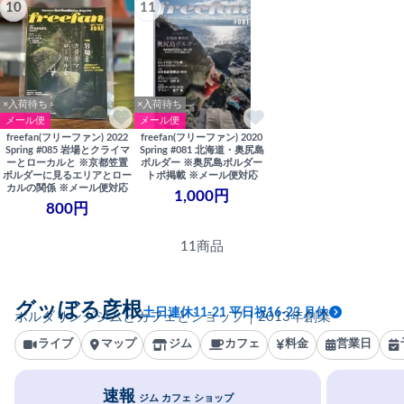
10
11
×入荷待ち
×入荷待ち
メール便
メール便
freefan(フリーファン) 2022
freefan(フリーファン) 2020
Spring #085 岩場とクライマ
Spring #081 北海道・奥尻島
ーとローカルと ※京都笠置
ボルダー ※奥尻島ボルダー
ボルダーに見るエリアとロー
トポ掲載 ※メール便対応
カルの関係 ※メール便対応
1,000円
800円
11商品
グッぼる彦根
土日連休11-21 平日祝16-23 月休
ボルダリングジムとカフェとショップ｜2013年創業
ライブ
マップ
ジム
カフェ
料金
営業日
速報
ジム カフェ ショップ