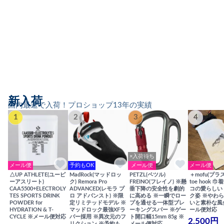
新入荷
国内最速で入荷！プロショップ13年の実績
1
2
3
4
×入荷待ち
メール便
予約もOK
メール便
メール便
△UP ATHLETE(ユーピ
MadRock(マッドロッ
PETZL(ペツル)
＋mofu(プラ
ーアスリート)
ク) Remora Pro
FREINO(フレイノ) ※懸
toe hook 
CAA5500+ELECTROLY
ADVANCED(レモラ プ
垂下降の安全性を劇的
コの愛らしい
TES SPORTS DRINK
ロ アドバンスト) ※限
に高める ※一瞬でロー
ク姿 ※やわ
POWDER for
定リミテッドモデル ※
プを通せる一体型ブレ
いと素朴な風
HYDRATION & T-
マッドロック最強XFラ
ーキングスパー ※ゲー
ール便対応
CYCLE ※メール便対応
バー採用 ※異次元のフ
ト開口幅15mm 85g ※
2,500円
リクション ※予約も
メール便対応