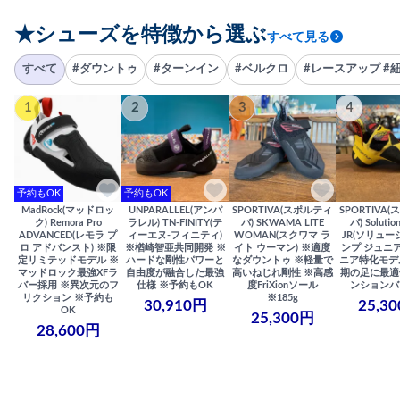
★シューズを特徴から選ぶ
すべて見る
すべて
#ダウントゥ
#ターンイン
#ベルクロ
#レースアップ #
1
2
3
4
予約もOK
予約もOK
MadRock(マッドロッ
UNPARALLEL(アンパ
SPORTIVA(スポルティ
SPORTIVA
ク) Remora Pro
ラレル) TN-FINITY(テ
バ) SKWAMA LITE
バ) Solutio
ADVANCED(レモラ プ
ィーエヌ-フィニティ)
WOMAN(スクワマ ラ
JR(ソリュー
ロ アドバンスト) ※限
※楢崎智亜共同開発 ※
イト ウーマン) ※適度
ンプ ジュニア
定リミテッドモデル ※
ハードな剛性パワーと
なダウントゥ ※軽量で
ニア特化モデ
マッドロック最強XFラ
自由度が融合した最強
高いねじれ剛性 ※高感
期の足に最適
バー採用 ※異次元のフ
仕様 ※予約もOK
度FriXionソール
ンションバ
リクション ※予約も
※185g
30,910円
25,3
OK
25,300円
28,600円