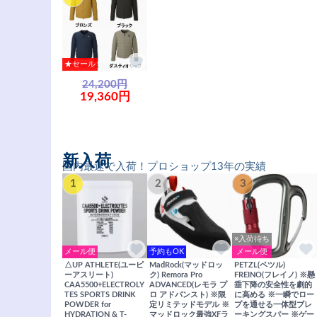
★セール
24,200円
19,360円
新入荷
国内最速で入荷！プロショップ13年の実績
1
2
3
×入荷待ち
メール便
予約もOK
メール便
△UP ATHLETE(ユーピ
MadRock(マッドロッ
PETZL(ペツル)
ーアスリート)
ク) Remora Pro
FREINO(フレイノ) ※懸
CAA5500+ELECTROLY
ADVANCED(レモラ プ
垂下降の安全性を劇的
TES SPORTS DRINK
ロ アドバンスト) ※限
に高める ※一瞬でロー
POWDER for
定リミテッドモデル ※
プを通せる一体型ブレ
HYDRATION & T-
マッドロック最強XFラ
ーキングスパー ※ゲー