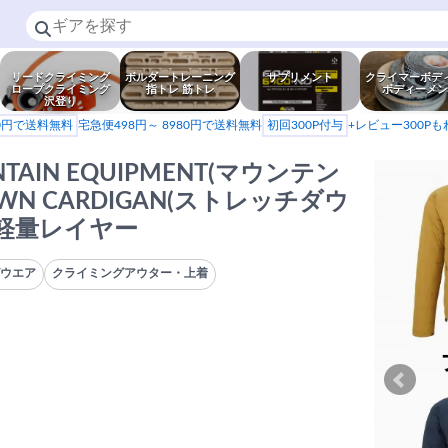
リードクライミング
ボルダートレーニング
サプリメント
クライマーボデ
ロープクライミング
指トレ 筋トレ
ボディーメン
沢登り
80円で送料無料
宅急便498円～ 8980円で送料無料
初回300P付与
+レビュー300P
AIN EQUIPMENT(マウンテン
OWN CARDIGAN(ストレッチダウ
超軽量レイヤー
グウエア
クライミングアウター・上着