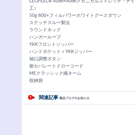
LEOFEEL® 40dn×40dnメカニカルストレッ
工）
50g 800+フィルパワーホワイトグースダウン
ステッチスルー製法
ラウンドネック
ハンガーループ
YKKフロントジッパー
ハンドポケット＋YKKジッパー
袖口調整ボタン
裾セパレートドローコード
MEクラッシック織ネーム
収納袋
関連記事
製品ブログやお知らせ