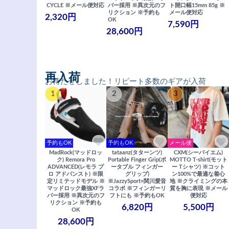
CYCLE ※メール便対応
バー採用 ※異次元のフ
ト開口幅15mm 85g ※
リクション ※予約も
メール便対応
2,320円
OK
7,590円
28,600円
再入荷
お待たせしました！リピート多数のギアが入荷
1
2
3
予約もOK
予約もOK
メール便
MadRock(マッドロッ
tataanz(タターンツ)
CXM(シーバイエム)
ク) Remora Pro
Portable Finger Grip(ポ
MOTTO T-shirt(モット
ADVANCED(レモラ プ
ータブル フィンガー
ー Tシャツ) ※コット
ロ アドバンスト) ※限
グリップ)
ン100%で最適な着心
定リミテッドモデル ※
※JazzySport×関川愛音
地 ※クライミングの本
マッドロック最強XFラ
コラボ ※フィンガーリ
質を胸に表現 ※メール
バー採用 ※異次元のフ
フトにも ※予約もOK
便対応
リクション ※予約も
6,820円
5,500円
OK
28,600円