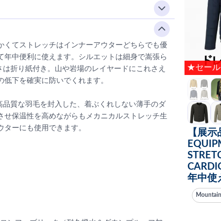
かくてストレッチはインナーアウターどちらでも優
て年中便利に使えます。シルエットは細身で嵩張ら
★セール
さは折り紙付き。山や岩場のレイヤードにこれさえ
の低下を確実に防いでくれます。
高品質な羽毛を封入した、着ぶくれしない薄手のダ
させ保温性を高めながらもメカニカルストレッチ生
ウターにも使用できます。
【展示品
EQUI
STRET
CARD
年中使
Mounta