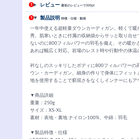
レビュー
最初のレビューで300pt
製品説明
特徴・仕様・動画
一年中使える超軽量ダウンカーディガン。軽くて暖
秀。肌寒いときに付属の収納袋からサッと取り出せ
ないのに800フィルパワーの羽毛を備え、その暖か
あれば幅広く対応。岩場のレスト時や行動中の体温
衿なしのスッキリしたボディに800フィルパワーの
ウン・カーディガン。細身の作りで身体にフィット
地を使用することで窮屈さをなくしインナーにもア
▼商品詳細
重量：250g
サイズ：XS-XL
素材：表地・裏地 ナイロン100%、中綿：羽毛
▼製品特徴・仕様