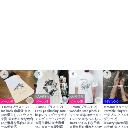
4
5
6
7
×入荷待ち
×入荷待ち
メール便
メール便
メール便
予約もOK
＋mofu(プラスモフ)
＋mofu(プラスモフ)
＋mofu(プラスモフ)
tataanz(タターン
toe hook 巾着袋 ※ネ
Let's go climbing Tote
yannoka step pinch T
Portable Finger 
コの愛らしいトウフッ
bag(レッツゴー クライ
シャツ ※ネコホールド
ータブル フィン
ク姿 ※やわらかな色合
ミング トートバッグ)
Tシャツ ※もっふもふ
グリップ)
いと素朴な風合い ※メ
※再生素材 ※大容量
100％ワイルドな子猫
※JazzySport
ール便対応
14L ※メール便対応
※耐久性に優れた6.1オ
コラボ ※フィン