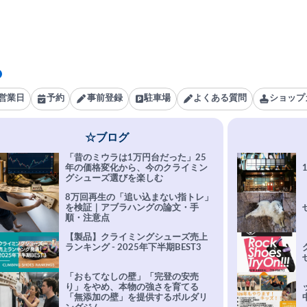
営業日
予約
事前登録
駐車場
よくある質問
ショップ
☆ブログ
「昔のミウラは1万円台だった」25
年の価格変化から、今のクライミン
グシューズ選びを楽しむ
8万回再生の「追い込まない指トレ」
を検証｜アブラハングの論文・手
順・注意点
【製品】クライミングシューズ売上
ランキング - 2025年下半期BEST3
「おもてなしの壁」「完登の安売
り」をやめ、本物の強さを育てる
「無添加の壁」を提供するボルダリ