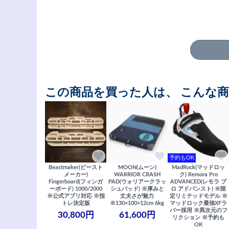
この商品を買った人は、 こんな
予約もOK
Beastmaker(ビースト
MOON(ムーン)
MadRock(マッドロッ
メーカー)
WARRIOR CRASH
ク) Remora Pro
Fingerboard(フィンガ
PAD(ウォリアークラッ
ADVANCED(レモラ プ
ーボード) 1000/2000
シュパッド) ※厚みと
ロ アドバンスト) ※限
※公式アプリ対応 ※指
丈夫さが魅力
定リミテッドモデル ※
トレ決定版
※130×100×12cm 6kg
マッドロック最強XFラ
バー採用 ※異次元のフ
30,800円
61,600円
リクション ※予約も
OK