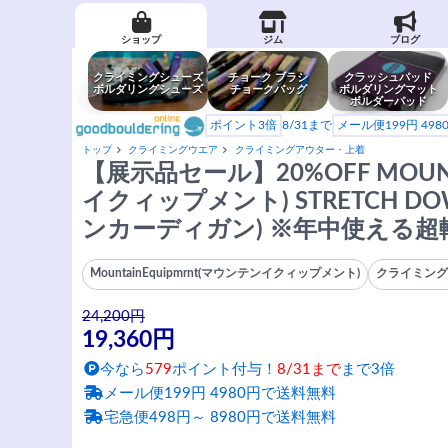
ショップ
ジム
ブログ
クライミングシューズ
チョーク ブラシ
クラッシュパッド
ボルダリングシューズ
チョークバッグ
ボルダリングマット
ボルダーパッド
ポイント3倍
8/31まで
メール便199円 49
トップ
クライミングウエア
クライミングアウター・上着
【展示品セール】20%OFF MOUNT
イクィップメント) STRETCH D
ンカーディガン) ※年中使える
MountainEquipmrnt(マウンテンイクィップメント)
クライミン
24,200円
19,360円
今なら
579
ポイント付与！
8/31まで
まで3倍
メール便199円 4980円で送料無料
宅急便498円～ 8980円で送料無料