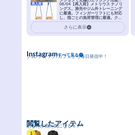
ンションで究極のエッジング性能を
再入荷
08/04【再入荷】メトリウス ナノリ
実現。進化系ラバーEvo-74はTRAX
ングス。旅先やジム外トレーニング
を凌駕する粘着力で極小ホールドに
に最適。フィンガーリフトにも対応
安心感。
し、指ごとの負荷管理に最適。クラ
イマーの指を本気で鍛えるギア。
さらに表示
Instagram
すべて見る
ジム/ショップ/カフェから毎日発信中！
閲覧したアイテム
あなたが見た気になるギア
1