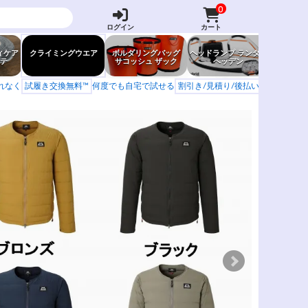
0
ログイン
カート
ィケア
クライミングウエア
ボルダリングバッグ
ヘッドランプ ランタン
防虫グッ
テ
サコッシュ ザック
ヘッデン
岩場ア
もれなく
試履き交換無料™
何度でも自宅で試せる
割引き/見積り/後払い
学校 山岳会