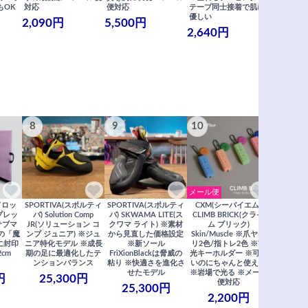
もOK
対応
便対応
テープ同士接着で肌に
士接着で肌
優しい
メール便
2,090円
5,500円
2,640円
990円
8
9
10
11
メール便
ドロッ
SPORTIVA(スポルティ
SPORTIVA(スポルティ
CXM(シーバイエム)
SoiLL(ソイ
リプレッ
バ) Solution Comp
バ) SKWAMA LITE(ス
CLIMB BRICK(クライ
Boulde
サブマ
JR(ソリューション コ
クワマ ライト) ※素材
ム ブリック)
クボルダー1
の「魔
ンプ ジュニア) ※ジュ
から見直した価格設定
Skin/Muscle ※爪ヤス
Boris
に封印
ニア特化モデル ※成長
※新ソール
リ2色/指トレ2色 ※蓄
Saberi×F
2cm
期の足に最適化したテ
FriXionBlackは脅威の
光キーホルダー ※可愛
コラ
ンションバランス
粘り ※快適さを進化さ
いのにちゃんと使える
29,
せたモデル
※岩場で光る ※メール
円
25,300円
便対応
25,300円
2,200円