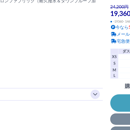
チ・ナイロンファブリック（耐久撥水＆ダウンプルーフ加
24,200円
19,36
●
-19360- 14
今なら
メール
宅急便
ダス
XS
S
M
L
購