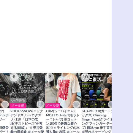
8
9
10
11
×入荷待ち
メール便
メール便
メール便
ツ)
ROCK&SNOW(ロック
CXM(シーバイエム)
GUARD-TEX(ガードテ
GUARD-
Grip(ポ
アンドスノー/ロクス
MOTTO T-shirt(モット
ックス) Climbing
ックス) Cli
ガー
ノ) 110 「日本の岩
ー Tシャツ) ※コット
Finger Tape(クライミ
FingerT
場“テストピース”を考
ン100%で最適な着心
ング フィンガー テー
グ フィン
×関川愛音
える(前編)」 ※渓谷登
地 ※クライミングの本
プ) 幅38mm ※手首用
19mm 
ガーリ
攀の最前線 ※メール便
質を胸に表現 ※メール
※登れるテーピング ※
ングが復活