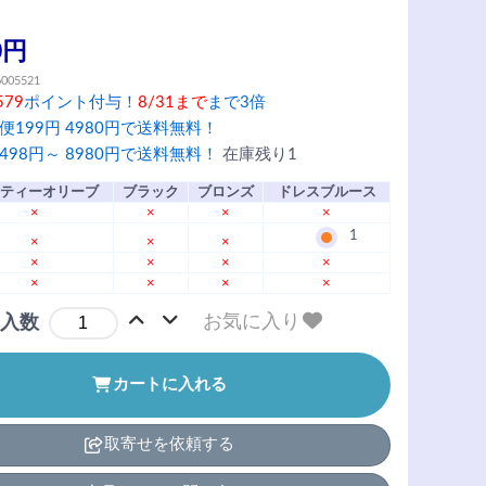
0円
6005521
579
ポイント付与！
8/31まで
まで3倍
便199円 4980円で送料無料！
498円～ 8980円で送料無料！
在庫残り1
ティーオリーブ
ブラック
ブロンズ
ドレスブルース
×
×
×
×
1
×
×
×
×
×
×
×
×
×
×
×
お気に入り
入数
カートに入れる
取寄せを依頼する