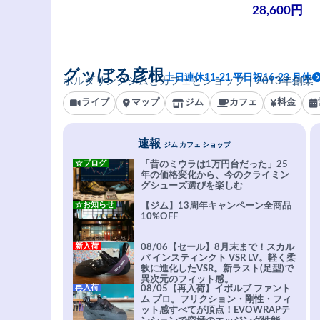
28,600円
グッぼる彦根
土日連休11-21 平日祝16-23 月休
ボルダリングジムとカフェとショップ｜2013年創業
ライブ
マップ
ジム
カフェ
料金
速報
ジム カフェ ショップ
☆ブログ
「昔のミウラは1万円台だった」25
年の価格変化から、今のクライミン
グシューズ選びを楽しむ
☆お知らせ
【ジム】13周年キャンペーン全商品
10%OFF
新入荷
08/06【セール】8月末まで！スカル
パ インスティンクト VSR LV。軽く柔
軟に進化したVSR。新ラスト(足型)で
異次元のフィット感。
再入荷
08/05【再入荷】イボルブ ファント
ム プロ。フリクション・剛性・フィ
ット感すべてが頂点！EVOWRAPテ