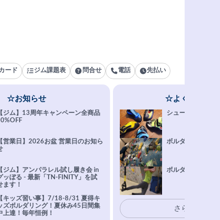
カード
ジム課題表
問合せ
電話
先払い
☆お知らせ
☆よくある質問
【ジム】13周年キャンペーン全商品
シューズ選びFAQ
10%OFF
【営業日】2026お盆 営業日のお知ら
ボルダリング上達Q
せ
【ジム】アンパラレル試し履き会 in
ボルダリングトレ
グッぼる - 最新「TN-FINITY」を試
せます！
【キッズ習い事】7/18-8/31 夏得キ
ッズボルダリング！夏休み45日間集
さらに表示
中上達！毎年恒例！