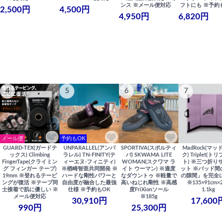
ンス ※メール便対応
フトにも ※予約
2,500円
4,500円
4,950円
6,820円
4
5
6
7
メール便
予約もOK
GUARD-TEX(ガードテ
UNPARALLEL(アンパ
SPORTIVA(スポルティ
MadRock(マッ
ックス) Climbing
ラレル) TN-FINITY(テ
バ) SKWAMA LITE
ク) Triplet(ト
FingerTape(クライミン
ィーエヌ-フィニティ)
WOMAN(スクワマ ラ
ト) ※三つ折り
グ フィンガー テープ)
※楢崎智亜共同開発 ※
イト ウーマン) ※適度
ット ※パッド間
19mm ※登れるテーピ
ハードな剛性パワーと
なダウントゥ ※軽量で
の隙間」を完全
ングが復活 ※テープ同
自由度が融合した最強
高いねじれ剛性 ※高感
※135×91cm×
士接着で肌に優しい ※
仕様 ※予約もOK
度FriXionソール
1.1kg
メール便対応
※185g
30,910円
17,600
990円
25,300円