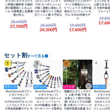
ラゴ XT) ※ドラゴファ
LV(インスティンクト
WMN(オリジンVSウー
リジンVS) 
ン待望の最終形 ※超好
VSR ローボリューム)
マン) ※最高のエント
上達できる入
評の新開発ハニカムヒ
※軽く柔軟に進化した
リーシューズ ※初中級
ズ ※初中級
ール ※密着度と足裏感
VSR ※新ラストで異次
者向けコンフォートモ
フォート
覚が向上
元フィット感 ※予約も
デル ※2024年新モデ
19,8
OK
ル
28,600円
17,6
28,600円
19,800円
27,500円
24,200円
17,600円
セット割
すべて見る
1
2
3
4
取寄もOK
取寄もOK
メール便
取寄もOK
BlackDiamond(ブラッ
BlackDiamond(ブラッ
瑞牆ボルダリングガイ
BlackDiam
クダイヤモンド)
クダイヤモンド)
ド 上巻/中巻/下巻 ※
クダイヤモ
CAMALOT
CAMALOT C4(キャメ
全巻セット割5%(宅急
CAMALOT 
ULTRALIGHT(キャメロ
ロット シーフォー)
便) ※32エリア2100課
Set(キャメロ
ットウルトラライト)
※10%軽量化 ※新トリ
題 ※再グレーディング
オフセット)
※革命的軽量モデル ※
ガーキーパー ※取寄せ
※室井登喜夫監修 ※メ
クションの可