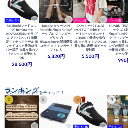
予約もOK
メール便
メール便
MadRock(マッドロッ
tataanz(タターンツ)
CXM(シーバイエム)
GUARD-TE
ク) Remora Pro
Portable Finger Grip(ポ
MOTTO T-shirt(モット
ックス) Cli
ADVANCED(レモラ プ
ータブル フィンガー
ー Tシャツ) ※コット
FingerTap
ロ アドバンスト) ※限
グリップ)
ン100%で最適な着心
グ フィンガー
定リミテッドモデル ※
※JazzySport×関川愛音
地 ※クライミングの本
19mm ※登
マッドロック最強XFラ
コラボ ※フィンガーリ
質を胸に表現 ※メール
ングが復活 
バー採用 ※異次元のフ
フトにも
便対応
士接着で肌に
リクション ※予約も
メール便
6,820円
5,500円
OK
990
28,600円
ランキング
人気上昇中のギアをチェック！
1
2
3
4
予約もOK
予約もOK