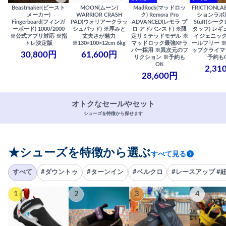
Beastmaker(ビースト
MOON(ムーン)
MadRock(マッドロッ
FRICTIONL
メーカー)
WARRIOR CRASH
ク) Remora Pro
ションラボ) S
Fingerboard(フィンガ
PAD(ウォリアークラッ
ADVANCED(レモラ プ
Stuff(シー
ーボード) 1000/2000
シュパッド) ※厚みと
ロ アドバンスト) ※限
タッフ) レギ
※公式アプリ対応 ※指
丈夫さが魅力
定リミテッドモデル ※
イジェニック
トレ決定版
※130×100×12cm 6kg
マッドロック最強XFラ
ールフリー 
バー採用 ※異次元のフ
ップクライマ
30,800円
61,600円
リクション ※予約も
予約も
OK
2,31
28,600円
オトクなセールやセット
シューズを特徴から探せます
★シューズを特徴から選ぶ
すべて見る
すべて
#ダウントゥ
#ターンイン
#ベルクロ
#レースアップ #
1
2
3
4