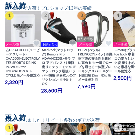
新入荷
国内最速で入荷！プロショップ13年の実績
1
2
3
4
×入荷待ち
メール便
予約もOK
メール便
メール便
△UP ATHLETE(ユーピ
MadRock(マッドロッ
PETZL(ペツル)
＋mofu(プラ
ーアスリート)
ク) Remora Pro
FREINO(フレイノ) ※懸
toe hook 
CAA5500+ELECTROLY
ADVANCED(レモラ プ
垂下降の安全性を劇的
コの愛らしい
TES SPORTS DRINK
ロ アドバンスト) ※限
に高める ※一瞬でロー
ク姿 ※やわ
POWDER for
定リミテッドモデル ※
プを通せる一体型ブレ
いと素朴な風
HYDRATION & T-
マッドロック最強XFラ
ーキングスパー ※ゲー
ール便対応
CYCLE ※メール便対応
バー採用 ※異次元のフ
ト開口幅15mm 85g ※
2,500円
リクション ※予約も
メール便対応
2,320円
OK
7,590円
28,600円
再入荷
お待たせしました！リピート多数のギアが入荷
1
2
3
4