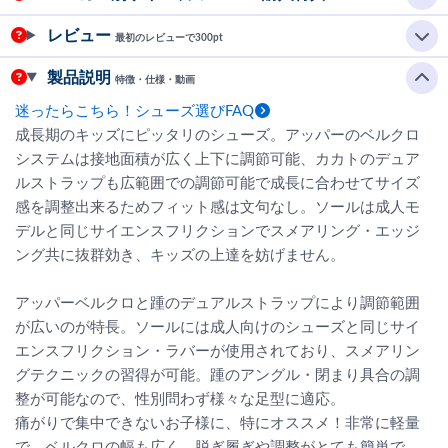
レビュー
最初のレビューで300pt
製品説明
特徴・仕様・動画
迷ったらこちら！シューズ選びFAQ
成長期のキッズにピッタリのシューズ。アッパーのベルクロ
システムは接地面積が広く上下に調節可能、カカトのデュア
ルストラップも広範囲での調節可能で成長に合わせてサイズ
感を調整出来るためフィット感は文句なし。ソールは成人モ
デルと同じサイエンスフリクションでスメアリング・エッジ
ング共に抜群効き、キッズの上達を妨げません。
アッパーベルクロと踵のデュアルストラップにより調節範囲
が広いのが特長。ソールには成人向けのシューズと同じサイ
エンスフリクション・ラバーが使用されており、スメアリン
グテクニックの習得が可能。踵のアングル・閉まり具合の調
整が可能なので、性別問わず様々な足型に適応。
痛がりで集中できないお子様に、特にオススメ！非常に軽量
で、ベルクロの幅も広く、脱ぎ履ぎや調整がとても簡単で