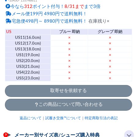
●
-10450- 135746611
今なら
312
ポイント付与！
8/31まで
まで3倍
メール便199円 4980円で送料無料！
宅急便498円～ 8980円で送料無料！
在庫残り×
US
ブルー 即納
グレープ 即納
US11(16.0cm)
×
×
US12(17.0cm)
×
×
US13(18.0cm)
×
×
US1(19.0cm)
×
×
US2(20.0cm)
×
×
US3(21.0cm)
×
×
US4(22.0cm)
×
×
US5(23.0cm)
×
×
取寄せを依頼する
この商品について問い合わせる
返品について
｜
試履き交換™について
｜
特定商取引法の表記
メーカー別サイズ表/シューズ購入特典