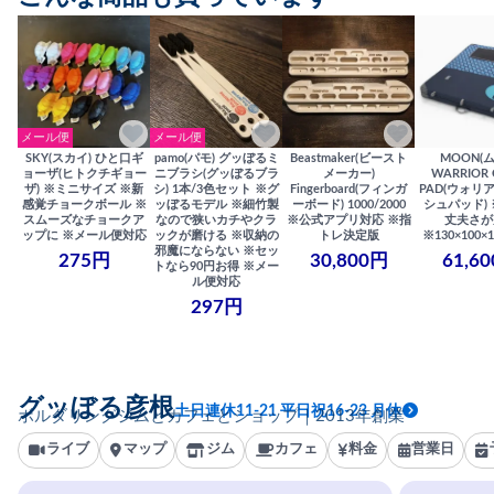
メール便
メール便
SKY(スカイ) ひと口ギ
pamo(パモ) グッぼるミ
Beastmaker(ビースト
MOON(
ョーザ(ヒトクチギョー
ニブラシ(グッぼるブラ
メーカー)
WARRIOR 
ザ) ※ミニサイズ ※新
シ) 1本/3色セット ※グ
Fingerboard(フィンガ
PAD(ウォリ
感覚チョークボール ※
ッぼるモデル ※細竹製
ーボード) 1000/2000
シュパッド)
スムーズなチョークア
なので狭いカチやクラ
※公式アプリ対応 ※指
丈夫さが
ップに ※メール便対応
ックが磨ける ※収納の
トレ決定版
※130×100×1
邪魔にならない ※セッ
275円
30,800円
61,6
トなら90円お得 ※メー
ル便対応
297円
グッぼる彦根
土日連休11-21 平日祝16-23 月休
ボルダリングジムとカフェとショップ｜2013年創業
ライブ
マップ
ジム
カフェ
料金
営業日