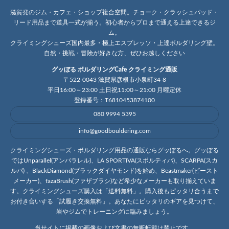
滋賀発のジム・カフェ・ショップ複合空間。チョーク・クラッシュパッド・
リード用品まで道具一式が揃う。初心者からプロまで通える上達できるジ
ム。
クライミングシューズ国内最多・極上エスプレッソ・上達ボルダリング壁。
自然・挑戦・冒険が好きな方、ぜひお越しください
グッぼる ボルダリングCafe クライミング通販
〒522-0043 滋賀県彦根市小泉町34-8
平日16:00～23:00 土日祝11:00～21:00 月曜定休
登録番号：T6810453874100
080 9994 5395
info@goodbouldering.com
クライミングシューズ・ボルダリング用品の通販ならグッぼるへ。グッぼる
ではUnparallel(アンパラレル)、LA SPORTIVA(スポルティバ)、SCARPA(スカ
ルパ) 、BlackDiamond(ブラックダイヤモンド)を始め、Beastmaker(ビースト
メーカー)、fazaBrush(ファザブラシ)など希少なメーカーも取り揃えていま
す。クライミングシューズ購入は「送料無料」。購入後もピッタリ合うまで
お付き合いする「試履き交換無料」。あなたにピッタリのギアを見つけて、
岩やジムでトレーニングに臨みましょう。
当サイトに掲載の画像および文書の無断転載は禁止です。