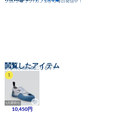
ジム/ショップ/カフェから毎日発信中！
閲覧したアイテム
あなたが見た気になるギア
1
×入荷待ち
10,450円