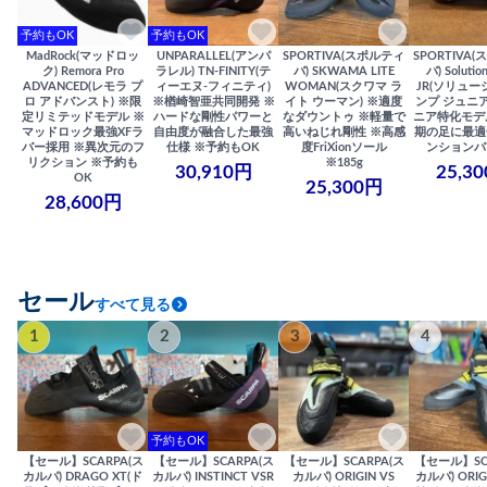
予約もOK
予約もOK
MadRock(マッドロッ
UNPARALLEL(アンパ
SPORTIVA(スポルティ
SPORTIVA
ク) Remora Pro
ラレル) TN-FINITY(テ
バ) SKWAMA LITE
バ) Solutio
ADVANCED(レモラ プ
ィーエヌ-フィニティ)
WOMAN(スクワマ ラ
JR(ソリュー
ロ アドバンスト) ※限
※楢崎智亜共同開発 ※
イト ウーマン) ※適度
ンプ ジュニア
定リミテッドモデル ※
ハードな剛性パワーと
なダウントゥ ※軽量で
ニア特化モデ
マッドロック最強XFラ
自由度が融合した最強
高いねじれ剛性 ※高感
期の足に最適
バー採用 ※異次元のフ
仕様 ※予約もOK
度FriXionソール
ンションバ
リクション ※予約も
※185g
30,910円
25,3
OK
25,300円
28,600円
セール
すべて見る
1
2
3
4
予約もOK
【セール】SCARPA(ス
【セール】SCARPA(ス
【セール】SCARPA(ス
【セール】SC
カルパ) DRAGO XT(ド
カルパ) INSTINCT VSR
カルパ) ORIGIN VS
カルパ) ORIG