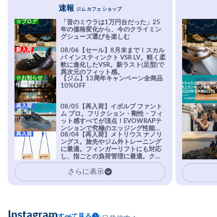
速報
ジム カフェ ショップ
☆ブログ
「昔のミウラは1万円台だった」25
年の価格変化から、今のクライミン
グシューズ選びを楽しむ
新入荷
08/06【セール】8月末まで！スカル
パ インスティンクト VSR LV。軽く柔
軟に進化したVSR。新ラスト(足型)で
異次元のフィット感。
☆お知らせ
【ジム】13周年キャンペーン全商品
10%OFF
再入荷
08/05【再入荷】イボルブ ファント
ム プロ。フリクション・剛性・フィ
ット感すべてが頂点！EVOWRAPテ
ンションで究極のエッジング性能を
再入荷
08/04【再入荷】メトリウス ナノリ
実現。進化系ラバーEvo-74はTRAX
ングス。旅先やジム外トレーニング
を凌駕する粘着力で極小ホールドに
に最適。フィンガーリフトにも対応
安心感。
し、指ごとの負荷管理に最適。クラ
イマーの指を本気で鍛えるギア。
さらに表示
Instagram
すべて見る