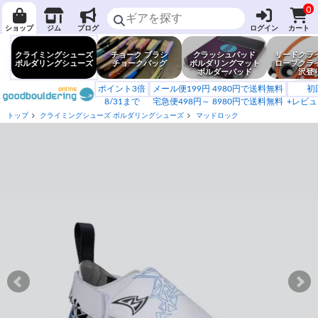
0
ショップ
ジム
ブログ
ログイン
カート
クライミングシューズ
チョーク ブラシ
クラッシュパッド
リードクラ
ボルダリングシューズ
チョークバッグ
ボルダリングマット
ロープクラ
ボルダーパッド
沢登
ポイント3倍
メール便199円 4980円で送料無料
初
8/31まで
宅急便498円～ 8980円で送料無料
+レビュ
トップ
クライミングシューズ ボルダリングシューズ
マッドロック