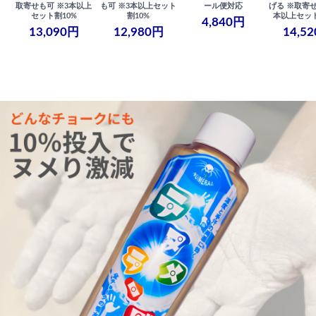
取寄せも可 ※3本以上
も可 ※3本以上セット
ール便対応
げる ※取寄せ
セット割10%
割10%
本以上セット
4,840円
13,090円
12,980円
14,5