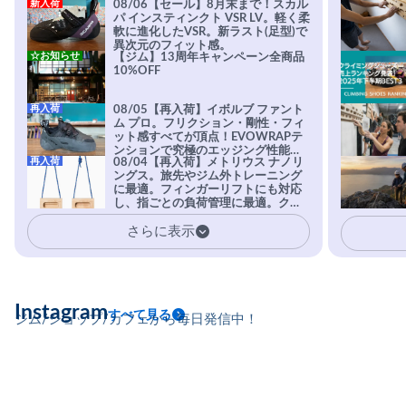
新入荷
08/06【セール】8月末まで！スカル
パ インスティンクト VSR LV。軽く柔
軟に進化したVSR。新ラスト(足型)で
異次元のフィット感。
☆お知らせ
【ジム】13周年キャンペーン全商品
10%OFF
再入荷
08/05【再入荷】イボルブ ファント
ム プロ。フリクション・剛性・フィ
ット感すべてが頂点！EVOWRAPテ
ンションで究極のエッジング性能を
再入荷
08/04【再入荷】メトリウス ナノリ
実現。進化系ラバーEvo-74はTRAX
ングス。旅先やジム外トレーニング
を凌駕する粘着力で極小ホールドに
に最適。フィンガーリフトにも対応
安心感。
し、指ごとの負荷管理に最適。クラ
イマーの指を本気で鍛えるギア。
さらに表示
Instagram
すべて見る
ジム/ショップ/カフェから毎日発信中！