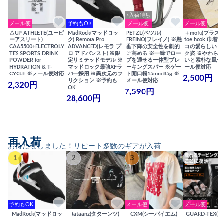
×入荷待ち
メール便
予約もOK
メール便
メール便
△UP ATHLETE(ユーピ
MadRock(マッドロッ
PETZL(ペツル)
＋mofu(プラ
ーアスリート)
ク) Remora Pro
FREINO(フレイノ) ※懸
toe hook 
CAA5500+ELECTROLY
ADVANCED(レモラ プ
垂下降の安全性を劇的
コの愛らしい
TES SPORTS DRINK
ロ アドバンスト) ※限
に高める ※一瞬でロー
ク姿 ※やわ
POWDER for
定リミテッドモデル ※
プを通せる一体型ブレ
いと素朴な風
HYDRATION & T-
マッドロック最強XFラ
ーキングスパー ※ゲー
ール便対応
CYCLE ※メール便対応
バー採用 ※異次元のフ
ト開口幅15mm 85g ※
2,500円
リクション ※予約も
メール便対応
2,320円
OK
7,590円
28,600円
再入荷
お待たせしました！リピート多数のギアが入荷
1
2
3
4
予約もOK
メール便
メール便
MadRock(マッドロッ
tataanz(タターンツ)
CXM(シーバイエム)
GUARD-TE