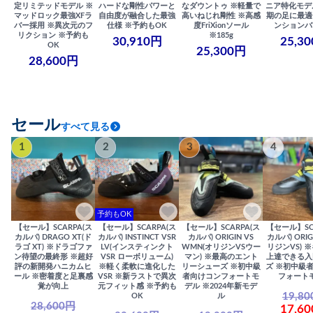
定リミテッドモデル ※
ハードな剛性パワーと
なダウントゥ ※軽量で
ニア特化モデ
マッドロック最強XFラ
自由度が融合した最強
高いねじれ剛性 ※高感
期の足に最適
バー採用 ※異次元のフ
仕様 ※予約もOK
度FriXionソール
ンションバ
リクション ※予約も
※185g
30,910円
25,3
OK
25,300円
28,600円
セール
すべて見る
1
2
3
4
予約もOK
【セール】SCARPA(ス
【セール】SCARPA(ス
【セール】SCARPA(ス
【セール】SC
カルパ) DRAGO XT(ド
カルパ) INSTINCT VSR
カルパ) ORIGIN VS
カルパ) ORIG
ラゴ XT) ※ドラゴファ
LV(インスティンクト
WMN(オリジンVSウー
リジンVS) 
ン待望の最終形 ※超好
VSR ローボリューム)
マン) ※最高のエント
上達できる入
評の新開発ハニカムヒ
※軽く柔軟に進化した
リーシューズ ※初中級
ズ ※初中級
ール ※密着度と足裏感
VSR ※新ラストで異次
者向けコンフォートモ
フォート
覚が向上
元フィット感 ※予約も
デル ※2024年新モデ
19,8
OK
ル
28,600円
17,6