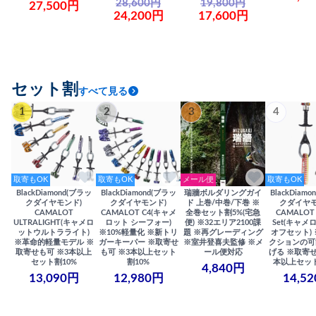
28,600円
19,800円
27,500円
24,200円
17,600円
セット割
すべて見る
1
2
3
4
取寄もOK
取寄もOK
メール便
取寄もOK
BlackDiamond(ブラッ
BlackDiamond(ブラッ
瑞牆ボルダリングガイ
BlackDiam
クダイヤモンド)
クダイヤモンド)
ド 上巻/中巻/下巻 ※
クダイヤモ
CAMALOT
CAMALOT C4(キャメ
全巻セット割5%(宅急
CAMALOT 
ULTRALIGHT(キャメロ
ロット シーフォー)
便) ※32エリア2100課
Set(キャメロ
ットウルトラライト)
※10%軽量化 ※新トリ
題 ※再グレーディング
オフセット)
※革命的軽量モデル ※
ガーキーパー ※取寄せ
※室井登喜夫監修 ※メ
クションの可
取寄せも可 ※3本以上
も可 ※3本以上セット
ール便対応
げる ※取寄せ
セット割10%
割10%
本以上セット
4,840円
13,090円
12,980円
14,5