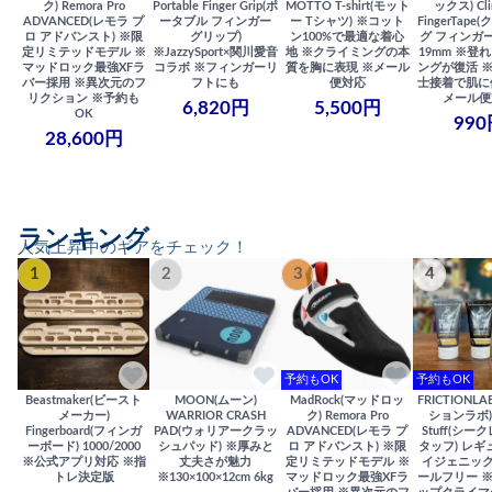
ク) Remora Pro
Portable Finger Grip(ポ
MOTTO T-shirt(モット
ックス) Cli
ADVANCED(レモラ プ
ータブル フィンガー
ー Tシャツ) ※コット
FingerTap
ロ アドバンスト) ※限
グリップ)
ン100%で最適な着心
グ フィンガー
定リミテッドモデル ※
※JazzySport×関川愛音
地 ※クライミングの本
19mm ※登
マッドロック最強XFラ
コラボ ※フィンガーリ
質を胸に表現 ※メール
ングが復活 
バー採用 ※異次元のフ
フトにも
便対応
士接着で肌に
リクション ※予約も
メール便
6,820円
5,500円
OK
990
28,600円
ランキング
人気上昇中のギアをチェック！
1
2
3
4
予約もOK
予約もOK
Beastmaker(ビースト
MOON(ムーン)
MadRock(マッドロッ
FRICTIONL
メーカー)
WARRIOR CRASH
ク) Remora Pro
ションラボ) S
Fingerboard(フィンガ
PAD(ウォリアークラッ
ADVANCED(レモラ プ
Stuff(シー
ーボード) 1000/2000
シュパッド) ※厚みと
ロ アドバンスト) ※限
タッフ) レギ
※公式アプリ対応 ※指
丈夫さが魅力
定リミテッドモデル ※
イジェニック
トレ決定版
※130×100×12cm 6kg
マッドロック最強XFラ
ールフリー 