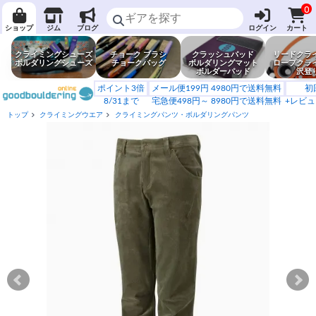
0
ショップ
ジム
ブログ
ログイン
カート
クライミングシューズ
チョーク ブラシ
クラッシュパッド
リードクラ
ボルダリングシューズ
チョークバッグ
ボルダリングマット
ロープクラ
ボルダーパッド
沢登
ポイント3倍
メール便199円 4980円で送料無料
初
8/31まで
宅急便498円～ 8980円で送料無料
+レビュ
トップ
クライミングウエア
クライミングパンツ・ボルダリングパンツ