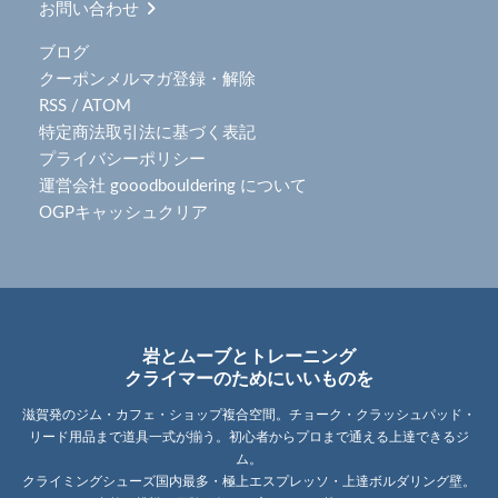
お問い合わせ
ブログ
クーポンメルマガ登録・解除
RSS
/
ATOM
特定商法取引法に基づく表記
プライバシーポリシー
運営会社 gooodbouldering について
OGPキャッシュクリア
岩とムーブとトレーニング
クライマーのためにいいものを
滋賀発のジム・カフェ・ショップ複合空間。チョーク・クラッシュパッド・
リード用品まで道具一式が揃う。初心者からプロまで通える上達できるジ
ム。
クライミングシューズ国内最多・極上エスプレッソ・上達ボルダリング壁。