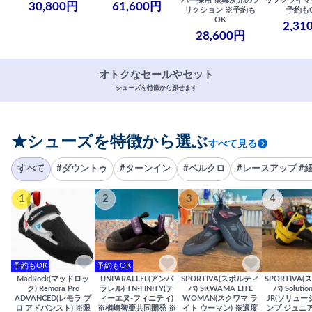
バー採用 ※異次元のフ
ップクライマ
30,800円
61,600円
リクション ※予約も
予約も
OK
2,31
28,600円
オトクなセールやセット
シューズを特徴から探せます
★シューズを特徴から選ぶ
すべて見る
すべて
#ダウントゥ
#ターンイン
#ベルクロ
#レースアップ #
1
2
3
4
予約もOK
予約もOK
MadRock(マッドロッ
UNPARALLEL(アンパ
SPORTIVA(スポルティ
SPORTIVA
ク) Remora Pro
ラレル) TN-FINITY(テ
バ) SKWAMA LITE
バ) Solutio
ADVANCED(レモラ プ
ィーエヌ-フィニティ)
WOMAN(スクワマ ラ
JR(ソリュー
ロ アドバンスト) ※限
※楢崎智亜共同開発 ※
イト ウーマン) ※適度
ンプ ジュニア