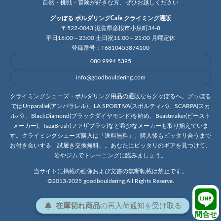
自然・挑戦・冒険が好きな方、ぜひお越しください
グッぼる ボルダリングCafe クライミング通販
〒522-0043 滋賀県彦根市小泉町34-8
平日16:00～23:00 土日祝11:00～21:00 月曜定休
登録番号：T6810453874100
080 9994 5395
info@goodbouldering.com
クライミングシューズ・ボルダリング用品の通販ならグッぼるへ。グッぼる
ではUnparallel(アンパラレル)、LA SPORTIVA(スポルティバ)、SCARPA(スカ
ルパ) 、BlackDiamond(ブラックダイヤモンド)を始め、Beastmaker(ビースト
メーカー)、fazaBrush(ファザブラシ)など希少なメーカーも取り揃えていま
す。クライミングシューズ購入は「送料無料」。購入後もピッタリ合うまで
お付き合いする「試履き交換無料」。あなたにピッタリのギアを見つけて、
岩やジムでトレーニングに臨みましょう。
当サイトに掲載の画像および文書の無断転載は禁止です。
©2013-2025 goodbouldering All Rights Reserve.
在庫切れ商品
の
再入荷
通知を
受け取る
問合せ