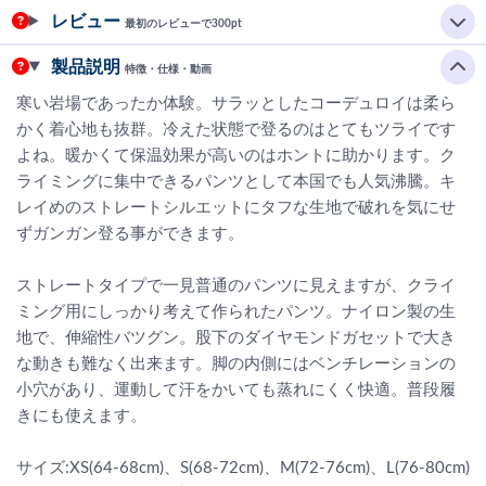
レビュー
最初のレビューで300pt
製品説明
特徴・仕様・動画
寒い岩場であったか体験。サラッとしたコーデュロイは柔ら
かく着心地も抜群。冷えた状態で登るのはとてもツライです
よね。暖かくて保温効果が高いのはホントに助かります。ク
ライミングに集中できるパンツとして本国でも人気沸騰。キ
レイめのストレートシルエットにタフな生地で破れを気にせ
ずガンガン登る事ができます。
ストレートタイプで一見普通のパンツに見えますが、クライ
ミング用にしっかり考えて作られたパンツ。ナイロン製の生
地で、伸縮性バツグン。股下のダイヤモンドガセットで大き
な動きも難なく出来ます。脚の内側にはベンチレーションの
小穴があり、運動して汗をかいても蒸れにくく快適。普段履
きにも使えます。
サイズ:XS(64-68cm)、S(68-72cm)、M(72-76cm)、L(76-80cm)