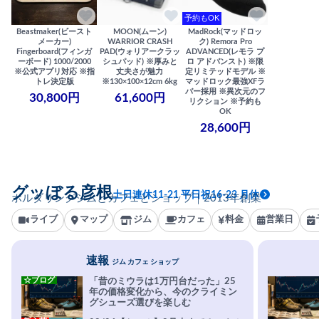
予約もOK
Beastmaker(ビースト
MOON(ムーン)
MadRock(マッドロッ
メーカー)
WARRIOR CRASH
ク) Remora Pro
Fingerboard(フィンガ
PAD(ウォリアークラッ
ADVANCED(レモラ プ
ーボード) 1000/2000
シュパッド) ※厚みと
ロ アドバンスト) ※限
※公式アプリ対応 ※指
丈夫さが魅力
定リミテッドモデル ※
トレ決定版
※130×100×12cm 6kg
マッドロック最強XFラ
バー採用 ※異次元のフ
30,800円
61,600円
リクション ※予約も
OK
28,600円
グッぼる彦根
土日連休11-21 平日祝16-23 月休
ボルダリングジムとカフェとショップ｜2013年創業
ライブ
マップ
ジム
カフェ
料金
営業日
速報
ジム カフェ ショップ
☆ブログ
「昔のミウラは1万円台だった」25
年の価格変化から、今のクライミン
グシューズ選びを楽しむ