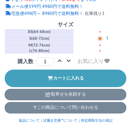
メール便199円 4980円で送料無料！
宅急便498円～ 8980円で送料無料！
在庫残り1
サイズ
XS(64-68cm)
×
1
S(68-72cm)
M(72-76cm)
×
L(76-80cm)
×
お気に入り
購入数
カートに入れる
取寄せを依頼する
この商品について問い合わせる
返品について
｜
試履き交換™について
｜
特定商取引法の表記