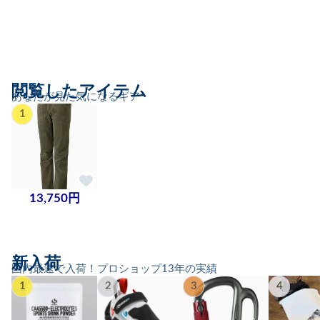
閲覧したアイテム
あなたが見た気になるギア
1
13,750円
新入荷
国内最速で入荷！プロショップ13年の実績
1
2
3
4