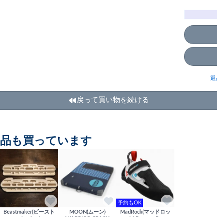
返
戻って買い物を続ける
商品も買っています
予約もOK
Beastmaker(ビースト
MOON(ムーン)
MadRock(マッドロッ