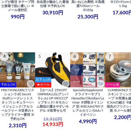
ングが復活 ※テープ同
自由度が融合した最強
高いねじれ剛性 ※高感
※135×91cm×
士接着で肌に優しい ※
仕様 ※予約もOK
度FriXionソール
1.1kg
メール便対応
※185g
30,910円
17,600
990円
25,300円
4
5
6
7
取寄もOK
予約もOK
★セール
メール便
FRICTIONLABS(フリク
【セール】25%OFF
SpecialtySupplement
CLIMBSKIN(
ションラボ) Secret
UNPARALLEL(アンパ
クライマーサプリ
スキン) フィン
Stuff(シークレットス
ラレル) UP-MOCC(ア
Hematite/Obsidian/La
ープ ※常識を
タッフ) レギュラー/ハ
ップモック) ※モカシ
rimar ※摂取タイミン
0.5cmの細さ 
イジェニック/アルコ
ム類似の履きやすいモ
グ 別 ※BCAA6790/ク
指先のフリクシ
ールフリー ※世界のト
デル ※取寄せも可
レアルカリン/EAAバ
視 ※メール便
ップクライマー愛用 ※
イオペリン
2,200
19,910円
予約もOK
4,990円
14,933円
2,310円