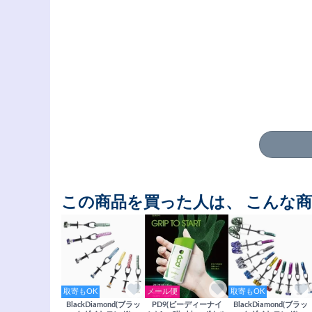
この商品を買った人は、 こんな
取寄もOK
メール便
取寄もOK
BlackDiamond(ブラッ
PD9(ピーディーナイ
BlackDiamond(ブラッ