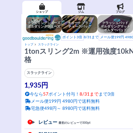
ショップ
ジム
ブログ
クライミングシューズ
チョーク ブラシ
クラッシュパッド
ボルダリングシューズ
チョークバッグ
ボルダリングマット
ボルダーパッド
ポイント3倍
8/31まで
メール便199円 49
トップ
スラックライン
1tonスリング2m ※運用強度10
格
スラックライン
1,935円
今なら
57
ポイント付与！
8/31まで
まで3倍
メール便199円 4980円で送料無料
宅急便498円～ 8980円で送料無料
レビュー
最初のレビューで300pt