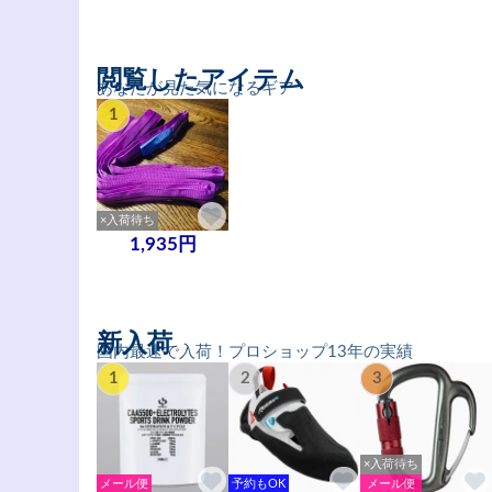
閲覧したアイテム
あなたが見た気になるギア
1
×入荷待ち
1,935円
新入荷
国内最速で入荷！プロショップ13年の実績
1
2
3
×入荷待ち
メール便
予約もOK
メール便