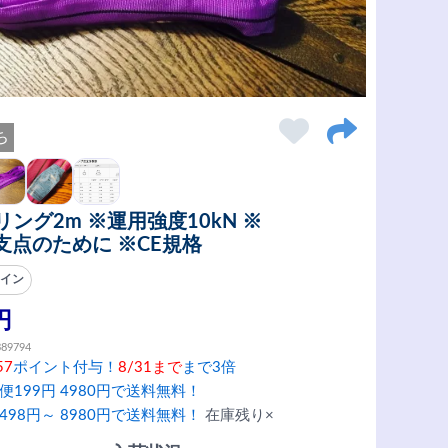
ち
スリング2m ※運用強度10kN ※
支点のために ※CE規格
ライン
円
389794
57
ポイント付与！
8/31まで
まで3倍
便199円 4980円で送料無料！
498円～ 8980円で送料無料！
在庫残り×