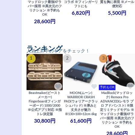
マッドロック最強XFラ
コラボ ※フィンガーリ
質を胸に表現 ※メール
バー採用 ※異次元のフ
フトにも
便対応
リクション ※予約も
6,820円
5,500円
OK
28,600円
ランキング
人気上昇中のギアをチェック！
1
2
3
予約もOK
Beastmaker(ビースト
MOON(ムーン)
MadRock(マッドロッ
メーカー)
WARRIOR CRASH
ク) Remora Pro
Fingerboard(フィンガ
PAD(ウォリアークラッ
ADVANCED(レモラ プ
ーボード) 1000/2000
シュパッド) ※厚みと
ロ アドバンスト) ※限
※公式アプリ対応 ※指
丈夫さが魅力
定リミテッドモデル ※
トレ決定版
※130×100×12cm 6kg
マッドロック最強XFラ
バー採用 ※異次元のフ
30,800円
61,600円
リクション ※予約も
OK
28,600円