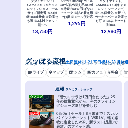
クダイヤモンド)
ン) for Climbing ボトル
クダイヤモンド)
CAMALOT Z4(キャメ
60ml/詰め替え用300ml
CAMALOT C4(キャメ
ロット Z4) ※スモール
※持続力UPの飛ばない
ロット シーフォー)
サイズ新定番 ※X4後
チョーク ※詰め替え用
※10%軽量化 ※新トリ
継28%軽量化 ※取寄せ
でお得 ※メール便対応
ガーキーパー ※取寄せ
も可 ※3本以上セット
も可 ※3本以上セット
1,295円
割10%
割10%
13,750円
12,980円
グッぼる彦根
土日連休11-21 平日祝16-23 月休
ボルダリングジムとカフェとショップ｜2013年創業
ライブ
マップ
ジム
カフェ
料金
速報
ジム カフェ ショップ
☆ブログ
「昔のミウラは1万円台だった」25
年の価格変化から、今のクライミン
グシューズ選びを楽しむ
新入荷
08/06【セール】8月末まで！スカル
パ インスティンクト VSR LV。軽く柔
軟に進化したVSR。新ラスト(足型)で
異次元のフィット感。