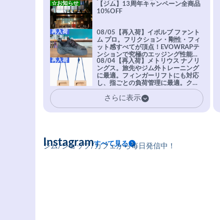
☆お知らせ
【ジム】13周年キャンペーン全商品
10%OFF
再入荷
08/05【再入荷】イボルブ ファント
ム プロ。フリクション・剛性・フィ
ット感すべてが頂点！EVOWRAPテ
ンションで究極のエッジング性能を
再入荷
08/04【再入荷】メトリウス ナノリ
実現。進化系ラバーEvo-74はTRAX
ングス。旅先やジム外トレーニング
を凌駕する粘着力で極小ホールドに
に最適。フィンガーリフトにも対応
安心感。
し、指ごとの負荷管理に最適。クラ
イマーの指を本気で鍛えるギア。
さらに表示
Instagram
すべて見る
ジム/ショップ/カフェから毎日発信中！