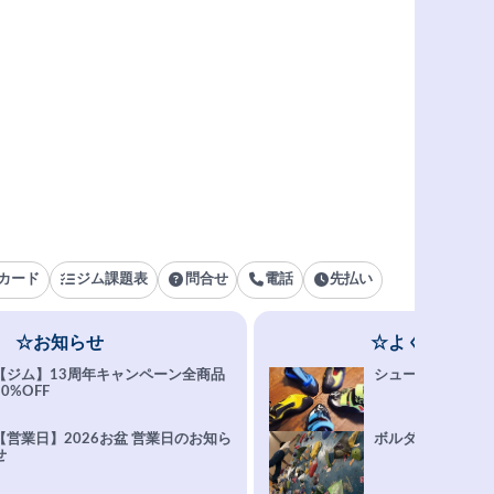
カード
ジム課題表
問合せ
電話
先払い
☆お知らせ
☆よくある質問
【ジム】13周年キャンペーン全商品
シューズ選びFAQ
10%OFF
【営業日】2026お盆 営業日のお知ら
ボルダリング上達Q
せ