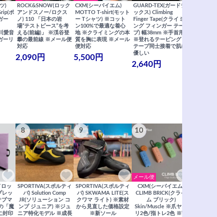
ツ)
ROCK&SNOW(ロック
CXM(シーバイエム)
GUARD-TEX(ガードテ
GUARD-
Grip(ポ
アンドスノー/ロクス
MOTTO T-shirt(モット
ックス) Climbing
ックス) Cli
ガー
ノ) 110 「日本の岩
ー Tシャツ) ※コット
Finger Tape(クライミ
FingerT
場“テストピース”を考
ン100%で最適な着心
ング フィンガー テー
グ フィン
×関川愛音
える(前編)」 ※渓谷登
地 ※クライミングの本
プ) 幅38mm ※手首用
19mm 
ガーリ
攀の最前線 ※メール便
質を胸に表現 ※メール
※登れるテーピング ※
ングが復活
対応
便対応
テープ同士接着で肌に
士接着で肌
優しい
メール便
2,090円
5,500円
2,640円
990円
8
9
10
11
メール便
ドロッ
SPORTIVA(スポルティ
SPORTIVA(スポルティ
CXM(シーバイエム)
SoiLL(ソイ
リプレッ
バ) Solution Comp
バ) SKWAMA LITE(ス
CLIMB BRICK(クライ
Boulde
サブマ
JR(ソリューション コ
クワマ ライト) ※素材
ム ブリック)
クボルダー1
の「魔
ンプ ジュニア) ※ジュ
から見直した価格設定
Skin/Muscle ※爪ヤス
Boris
に封印
ニア特化モデル ※成長
※新ソール
リ2色/指トレ2色 ※蓄
Saberi×F