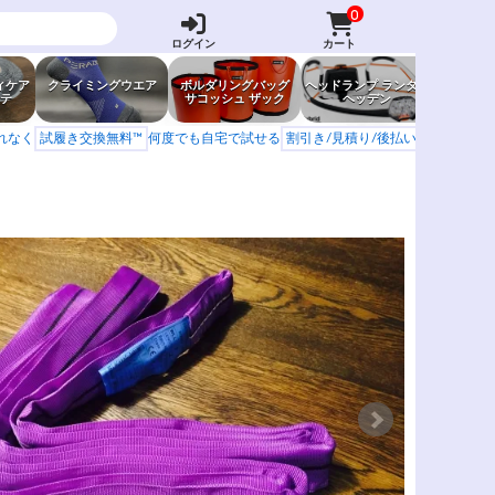
0
ログイン
カート
ィケア
クライミングウエア
ボルダリングバッグ
ヘッドランプ ランタン
防虫グッ
テ
サコッシュ ザック
ヘッデン
岩場ア
もれなく
試履き交換無料™
何度でも自宅で試せる
割引き/見積り/後払い
学校 山岳会