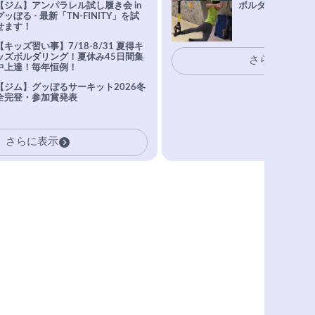
【ジム】アンパラレル試し履き会 in
ボルダリングトレ
グッぼる - 最新「TN-FINITY」を試
せます！
【キッズ習い事】7/18-8/31 夏得キ
ッズボルダリング！夏休み45日間集
さらに表示
中上達！毎年恒例！
【ジム】グッぼるサーキット2026冬
全完登・参加賞発表
さらに表示