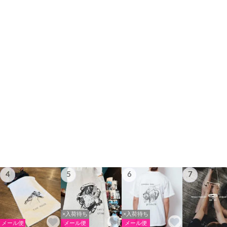
4
5
6
7
×入荷待ち
×入荷待ち
メール便
メール便
メール便