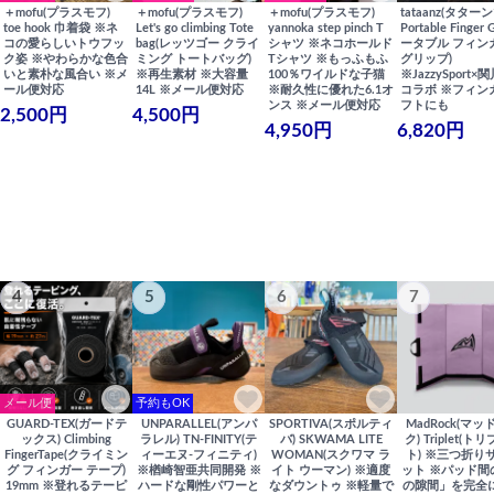
＋mofu(プラスモフ)
＋mofu(プラスモフ)
＋mofu(プラスモフ)
tataanz(タターン
toe hook 巾着袋 ※ネ
Let's go climbing Tote
yannoka step pinch T
Portable Finger 
コの愛らしいトウフッ
bag(レッツゴー クライ
シャツ ※ネコホールド
ータブル フィン
ク姿 ※やわらかな色合
ミング トートバッグ)
Tシャツ ※もっふもふ
グリップ)
いと素朴な風合い ※メ
※再生素材 ※大容量
100％ワイルドな子猫
※JazzySport
ール便対応
14L ※メール便対応
※耐久性に優れた6.1オ
コラボ ※フィン
ンス ※メール便対応
フトにも
2,500円
4,500円
4,950円
6,820円
4
5
6
7
メール便
予約もOK
GUARD-TEX(ガードテ
UNPARALLEL(アンパ
SPORTIVA(スポルティ
MadRock(マッ
ックス) Climbing
ラレル) TN-FINITY(テ
バ) SKWAMA LITE
ク) Triplet(ト
FingerTape(クライミン
ィーエヌ-フィニティ)
WOMAN(スクワマ ラ
ト) ※三つ折り
グ フィンガー テープ)
※楢崎智亜共同開発 ※
イト ウーマン) ※適度
ット ※パッド間
19mm ※登れるテーピ
ハードな剛性パワーと
なダウントゥ ※軽量で
の隙間」を完全