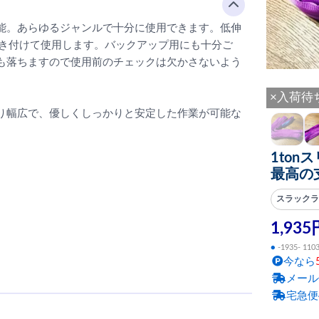
性能。あらゆるジャンルで十分に使用できます。低伸
巻き付けて使用します。バックアップ用にも十分ご
も落ちますので使用前のチェックは欠かさないよう
×入荷待
り幅広で、優しくしっかりと安定した作業が可能な
1ton
最高の
スラック
1,935
●
-1935- 110
今なら
メール
宅急便