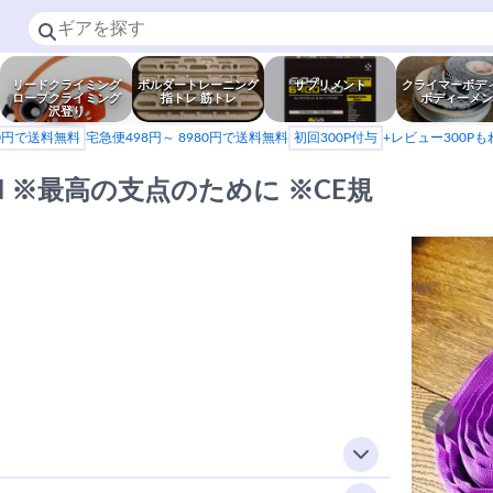
リードクライミング
ボルダートレーニング
サプリメント
クライマーボデ
ロープクライミング
指トレ 筋トレ
ボディーメン
沢登り
80円で送料無料
宅急便498円～ 8980円で送料無料
初回300P付与
+レビュー300P
kN ※最高の支点のために ※CE規