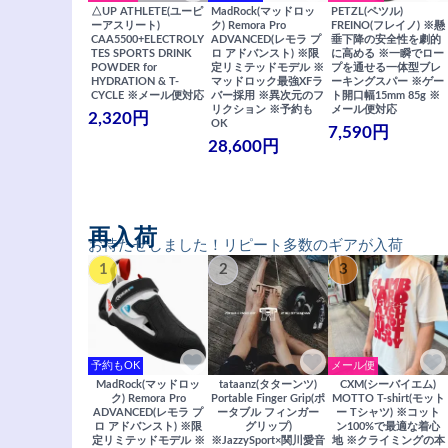
△UP ATHLETE(ユーピ
MadRock(マッドロッ
PETZL(ペツル)
ーアスリート)
ク) Remora Pro
FREINO(フレイノ) ※懸
CAA5500+ELECTROLY
ADVANCED(レモラ プ
垂下降の安全性を劇的
TES SPORTS DRINK
ロ アドバンスト) ※限
に高める ※一瞬でロー
POWDER for
定リミテッドモデル ※
プを通せる一体型ブレ
HYDRATION & T-
マッドロック最強XFラ
ーキングスパー ※ゲー
CYCLE ※メール便対応
バー採用 ※異次元のフ
ト開口幅15mm 85g ※
リクション ※予約も
メール便対応
2,320円
OK
7,590円
28,600円
再入荷
お待たせしました！リピート多数のギアが入荷
1
2
3
予約もOK
メール便
MadRock(マッドロッ
tataanz(タターンツ)
CXM(シーバイエム)
ク) Remora Pro
Portable Finger Grip(ポ
MOTTO T-shirt(モット
ADVANCED(レモラ プ
ータブル フィンガー
ー Tシャツ) ※コット
ロ アドバンスト) ※限
グリップ)
ン100%で最適な着心
定リミテッドモデル ※
※JazzySport×関川愛音
地 ※クライミングの本