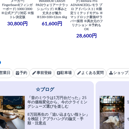
メーカー)
WARRIOR CRASH
ク) Remora Pro
Fingerboard(フィンガ
PAD(ウォリアークラッ
ADVANCED(レモラ プ
ーボード) 1000/2000
シュパッド) ※厚みと
ロ アドバンスト) ※限
※公式アプリ対応 ※指
丈夫さが魅力
定リミテッドモデル ※
トレ決定版
※130×100×12cm 6kg
マッドロック最強XFラ
バー採用 ※異次元のフ
30,800円
61,600円
リクション ※予約も
OK
28,600円
営業日
予約
事前登録
駐車場
よくある質問
ショップ
☆ブログ
「昔のミウラは1万円台だった」25
年の価格変化から、今のクライミン
グシューズ選びを楽しむ
8万回再生の「追い込まない指トレ」
を検証｜アブラハングの論文・手
順・注意点