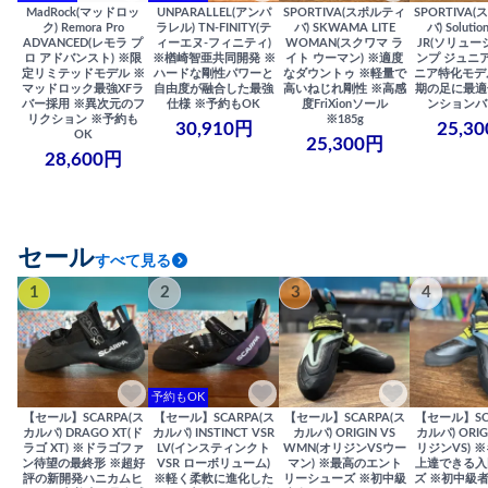
MadRock(マッドロッ
UNPARALLEL(アンパ
SPORTIVA(スポルティ
SPORTIVA
ク) Remora Pro
ラレル) TN-FINITY(テ
バ) SKWAMA LITE
バ) Solutio
ADVANCED(レモラ プ
ィーエヌ-フィニティ)
WOMAN(スクワマ ラ
JR(ソリュー
ロ アドバンスト) ※限
※楢崎智亜共同開発 ※
イト ウーマン) ※適度
ンプ ジュニア
定リミテッドモデル ※
ハードな剛性パワーと
なダウントゥ ※軽量で
ニア特化モデ
マッドロック最強XFラ
自由度が融合した最強
高いねじれ剛性 ※高感
期の足に最適
バー採用 ※異次元のフ
仕様 ※予約もOK
度FriXionソール
ンションバ
リクション ※予約も
※185g
30,910円
25,3
OK
25,300円
28,600円
セール
すべて見る
1
2
3
4
予約もOK
【セール】SCARPA(ス
【セール】SCARPA(ス
【セール】SCARPA(ス
【セール】SC
カルパ) DRAGO XT(ド
カルパ) INSTINCT VSR
カルパ) ORIGIN VS
カルパ) ORIG
ラゴ XT) ※ドラゴファ
LV(インスティンクト
WMN(オリジンVSウー
リジンVS) 
ン待望の最終形 ※超好
VSR ローボリューム)
マン) ※最高のエント
上達できる入
評の新開発ハニカムヒ
※軽く柔軟に進化した
リーシューズ ※初中級
ズ ※初中級