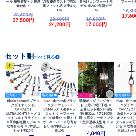
ール ※密着度と足裏感
VSR ※新ラストで異次
者向けコンフォートモ
フォート
覚が向上
元フィット感 ※予約も
デル ※2024年新モデ
19,8
OK
ル
28,600円
17,6
28,600円
19,800円
27,500円
24,200円
17,600円
セット割
すべて見る
1
2
3
4
取寄もOK
取寄もOK
メール便
取寄もOK
BlackDiamond(ブラッ
BlackDiamond(ブラッ
瑞牆ボルダリングガイ
BlackDiam
クダイヤモンド)
クダイヤモンド)
ド 上巻/中巻/下巻 ※
クダイヤモ
CAMALOT
CAMALOT C4(キャメ
全巻セット割5%(宅急
CAMALOT 
ULTRALIGHT(キャメロ
ロット シーフォー)
便) ※32エリア2100課
Set(キャメロ
ットウルトラライト)
※10%軽量化 ※新トリ
題 ※再グレーディング
オフセット)
※革命的軽量モデル ※
ガーキーパー ※取寄せ
※室井登喜夫監修 ※メ
クションの可
取寄せも可 ※3本以上
も可 ※3本以上セット
ール便対応
げる ※取寄せ
セット割10%
割10%
本以上セット
4,840円