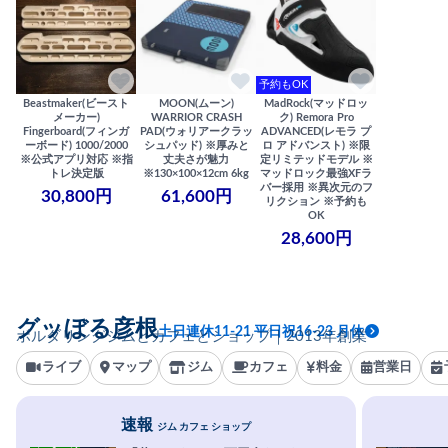
予約もOK
Beastmaker(ビースト
MOON(ムーン)
MadRock(マッドロッ
メーカー)
WARRIOR CRASH
ク) Remora Pro
Fingerboard(フィンガ
PAD(ウォリアークラッ
ADVANCED(レモラ プ
ーボード) 1000/2000
シュパッド) ※厚みと
ロ アドバンスト) ※限
※公式アプリ対応 ※指
丈夫さが魅力
定リミテッドモデル ※
トレ決定版
※130×100×12cm 6kg
マッドロック最強XFラ
バー採用 ※異次元のフ
30,800円
61,600円
リクション ※予約も
OK
28,600円
グッぼる彦根
土日連休11-21 平日祝16-23 月休
ボルダリングジムとカフェとショップ｜2013年創業
ライブ
マップ
ジム
カフェ
料金
営業日
速報
ジム カフェ ショップ