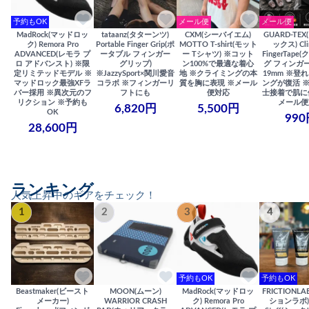
予約もOK
メール便
メール便
MadRock(マッドロッ
tataanz(タターンツ)
CXM(シーバイエム)
GUARD-TE
ク) Remora Pro
Portable Finger Grip(ポ
MOTTO T-shirt(モット
ックス) Cli
ADVANCED(レモラ プ
ータブル フィンガー
ー Tシャツ) ※コット
FingerTap
ロ アドバンスト) ※限
グリップ)
ン100%で最適な着心
グ フィンガー
定リミテッドモデル ※
※JazzySport×関川愛音
地 ※クライミングの本
19mm ※登
マッドロック最強XFラ
コラボ ※フィンガーリ
質を胸に表現 ※メール
ングが復活 
バー採用 ※異次元のフ
フトにも
便対応
士接着で肌に
リクション ※予約も
メール便
6,820円
5,500円
OK
990
28,600円
ランキング
人気上昇中のギアをチェック！
1
2
3
4
予約もOK
予約もOK
Beastmaker(ビースト
MOON(ムーン)
MadRock(マッドロッ
FRICTIONL
メーカー)
WARRIOR CRASH
ク) Remora Pro
ションラボ) S