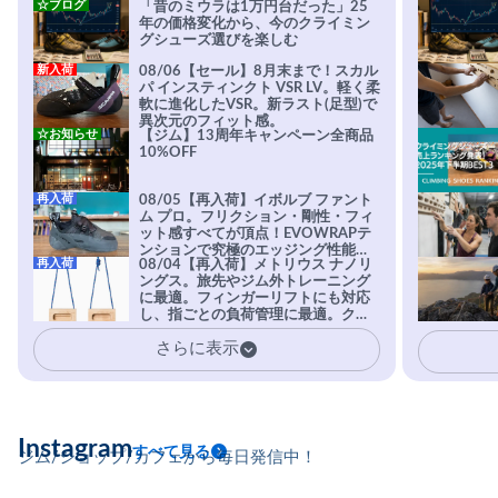
☆ブログ
「昔のミウラは1万円台だった」25
年の価格変化から、今のクライミン
グシューズ選びを楽しむ
新入荷
08/06【セール】8月末まで！スカル
パ インスティンクト VSR LV。軽く柔
軟に進化したVSR。新ラスト(足型)で
異次元のフィット感。
☆お知らせ
【ジム】13周年キャンペーン全商品
10%OFF
再入荷
08/05【再入荷】イボルブ ファント
ム プロ。フリクション・剛性・フィ
ット感すべてが頂点！EVOWRAPテ
ンションで究極のエッジング性能を
再入荷
08/04【再入荷】メトリウス ナノリ
実現。進化系ラバーEvo-74はTRAX
ングス。旅先やジム外トレーニング
を凌駕する粘着力で極小ホールドに
に最適。フィンガーリフトにも対応
安心感。
し、指ごとの負荷管理に最適。クラ
イマーの指を本気で鍛えるギア。
さらに表示
Instagram
すべて見る
ジム/ショップ/カフェから毎日発信中！