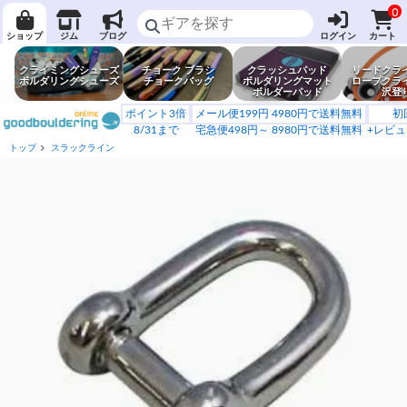
0
ショップ
ジム
ブログ
ログイン
カート
クライミングシューズ
チョーク ブラシ
クラッシュパッド
リードクラ
ボルダリングシューズ
チョークバッグ
ボルダリングマット
ロープクラ
ボルダーパッド
沢登
ポイント3倍
メール便199円 4980円で送料無料
初
8/31まで
宅急便498円～ 8980円で送料無料
+レビュ
トップ
スラックライン