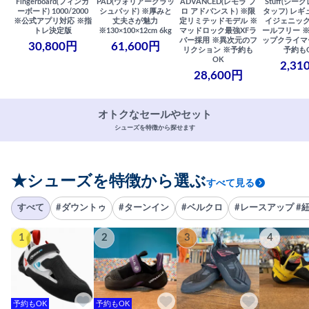
Fingerboard(フィンガ
PAD(ウォリアークラッ
ADVANCED(レモラ プ
Stuff(シー
ーボード) 1000/2000
シュパッド) ※厚みと
ロ アドバンスト) ※限
タッフ) レギ
※公式アプリ対応 ※指
丈夫さが魅力
定リミテッドモデル ※
イジェニック
トレ決定版
※130×100×12cm 6kg
マッドロック最強XFラ
ールフリー 
バー採用 ※異次元のフ
ップクライマ
30,800円
61,600円
リクション ※予約も
予約も
OK
2,31
28,600円
オトクなセールやセット
シューズを特徴から探せます
★シューズを特徴から選ぶ
すべて見る
すべて
#ダウントゥ
#ターンイン
#ベルクロ
#レースアップ #
1
2
3
4
予約もOK
予約もOK