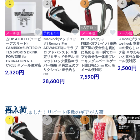
1
2
3
4
×入荷待ち
メール便
予約もOK
メール便
メール便
△UP ATHLETE(ユーピ
MadRock(マッドロッ
PETZL(ペツル)
＋mofu(プラ
ーアスリート)
ク) Remora Pro
FREINO(フレイノ) ※懸
toe hook 
CAA5500+ELECTROLY
ADVANCED(レモラ プ
垂下降の安全性を劇的
コの愛らしい
TES SPORTS DRINK
ロ アドバンスト) ※限
に高める ※一瞬でロー
ク姿 ※やわ
POWDER for
定リミテッドモデル ※
プを通せる一体型ブレ
いと素朴な風
HYDRATION & T-
マッドロック最強XFラ
ーキングスパー ※ゲー
ール便対応
CYCLE ※メール便対応
バー採用 ※異次元のフ
ト開口幅15mm 85g ※
2,500円
リクション ※予約も
メール便対応
2,320円
OK
7,590円
28,600円
再入荷
お待たせしました！リピート多数のギアが入荷
1
2
3
4