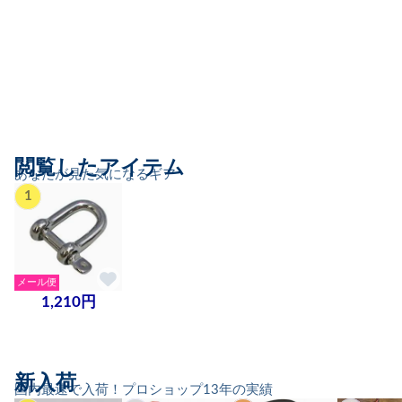
閲覧したアイテム
あなたが見た気になるギア
1
メール便
1,210円
新入荷
国内最速で入荷！プロショップ13年の実績