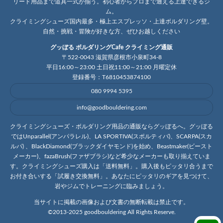
リード用品まで道具一式が揃う。初心者からプロまで通える上達できるジ
ム。
クライミングシューズ国内最多・極上エスプレッソ・上達ボルダリング壁。
自然・挑戦・冒険が好きな方、ぜひお越しください
グッぼる ボルダリングCafe クライミング通販
〒522-0043 滋賀県彦根市小泉町34-8
平日16:00～23:00 土日祝11:00～21:00 月曜定休
登録番号：T6810453874100
080 9994 5395
info@goodbouldering.com
クライミングシューズ・ボルダリング用品の通販ならグッぼるへ。グッぼる
ではUnparallel(アンパラレル)、LA SPORTIVA(スポルティバ)、SCARPA(スカ
ルパ) 、BlackDiamond(ブラックダイヤモンド)を始め、Beastmaker(ビースト
メーカー)、fazaBrush(ファザブラシ)など希少なメーカーも取り揃えていま
す。クライミングシューズ購入は「送料無料」。購入後もピッタリ合うまで
お付き合いする「試履き交換無料」。あなたにピッタリのギアを見つけて、
岩やジムでトレーニングに臨みましょう。
当サイトに掲載の画像および文書の無断転載は禁止です。
©2013-2025 goodbouldering All Rights Reserve.