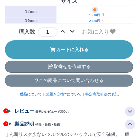
サイズ
12mm
4
1,210円
16mm
×
2,420円
お気に入り
購入数
カートに入れる
取寄せを依頼する
この商品について問い合わせる
返品について
｜
試履き交換™について
｜
特定商取引法の表記
レビュー
最初のレビューで300pt
製品説明
特徴・仕様・動画
せん断リスク少ないツルツルのシャックルで安全確保。一般