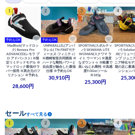
1
2
3
4
予約もOK
予約もOK
MadRock(マッドロッ
UNPARALLEL(アンパ
SPORTIVA(スポルティ
SPORTIVA
ク) Remora Pro
ラレル) TN-FINITY(テ
バ) SKWAMA LITE
バ) Solutio
ADVANCED(レモラ プ
ィーエヌ-フィニティ)
WOMAN(スクワマ ラ
JR(ソリュー
ロ アドバンスト) ※限
※楢崎智亜共同開発 ※
イト ウーマン) ※適度
ンプ ジュニア
定リミテッドモデル ※
ハードな剛性パワーと
なダウントゥ ※軽量で
ニア特化モデ
マッドロック最強XFラ
自由度が融合した最強
高いねじれ剛性 ※高感
期の足に最適
バー採用 ※異次元のフ
仕様 ※予約もOK
度FriXionソール
ンションバ
リクション ※予約も
※185g
30,910円
25,3
OK
25,300円
28,600円
セール
すべて見る
1
2
3
4