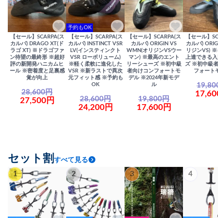
予約もOK
【セール】SCARPA(ス
【セール】SCARPA(ス
【セール】SCARPA(ス
【セール】SC
カルパ) DRAGO XT(ド
カルパ) INSTINCT VSR
カルパ) ORIGIN VS
カルパ) ORIG
ラゴ XT) ※ドラゴファ
LV(インスティンクト
WMN(オリジンVSウー
リジンVS) 
ン待望の最終形 ※超好
VSR ローボリューム)
マン) ※最高のエント
上達できる入
評の新開発ハニカムヒ
※軽く柔軟に進化した
リーシューズ ※初中級
ズ ※初中級
ール ※密着度と足裏感
VSR ※新ラストで異次
者向けコンフォートモ
フォート
覚が向上
元フィット感 ※予約も
デル ※2024年新モデ
19,8
OK
ル
28,600円
17,6
28,600円
19,800円
27,500円
24,200円
17,600円
セット割
すべて見る
1
2
3
4