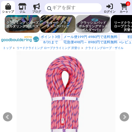
0
ショップ
ジム
ブログ
ログイン
カート
クライミングシューズ
チョーク ブラシ
クラッシュパッド
リードクラ
ボルダリングシューズ
チョークバッグ
ボルダリングマット
ロープクラ
ボルダーパッド
沢登
ポイント3倍
メール便199円 4980円で送料無料
初
8/31まで
宅急便498円～ 8980円で送料無料
+レビュ
トップ
リードクライミング ロープクライミング 沢登り
クライミングロープ・ザイル