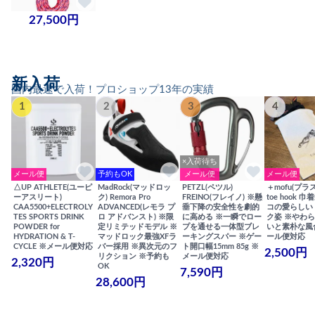
27,500円
新入荷
国内最速で入荷！プロショップ13年の実績
1
2
3
4
×入荷待ち
メール便
予約もOK
メール便
メール便
△UP ATHLETE(ユーピ
MadRock(マッドロッ
PETZL(ペツル)
＋mofu(プラ
ーアスリート)
ク) Remora Pro
FREINO(フレイノ) ※懸
toe hook 
CAA5500+ELECTROLY
ADVANCED(レモラ プ
垂下降の安全性を劇的
コの愛らしい
TES SPORTS DRINK
ロ アドバンスト) ※限
に高める ※一瞬でロー
ク姿 ※やわ
POWDER for
定リミテッドモデル ※
プを通せる一体型ブレ
いと素朴な風
HYDRATION & T-
マッドロック最強XFラ
ーキングスパー ※ゲー
ール便対応
CYCLE ※メール便対応
バー採用 ※異次元のフ
ト開口幅15mm 85g ※
2,500円
リクション ※予約も
メール便対応
2,320円
OK
7,590円
28,600円