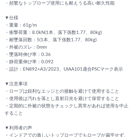
・頻繁なトップロープ使用にも耐えうる高い耐久性能
▼仕様
・重量：61g/m
・衝撃荷重：8.0kN(1本、落下係数1.77、80kg)
・耐墜落回数：5(1本、落下係数1.77、80kg)
・外被のズレ：0mm
・墜落時伸び率：0.36
・静荷重伸び率：0.092
・設計：EN892+A3/2023、UIAA101適合PSCマーク表示
▼注意事項
・ロープは鋭利なエッジとの接触を避けて使用すること
・使用後は汚れを落とし直射日光を避けて保管すること
・定期的に外被の状態をチェックし異常があれば使用を中止
すること
▼利用者の声
・インドアでの激しいトップロープでもロープが扁平せず、