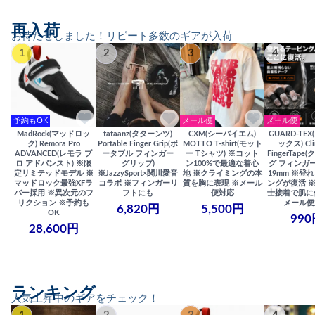
再入荷
お待たせしました！リピート多数のギアが入荷
1
2
3
4
予約もOK
メール便
メール便
MadRock(マッドロッ
tataanz(タターンツ)
CXM(シーバイエム)
GUARD-TE
ク) Remora Pro
Portable Finger Grip(ポ
MOTTO T-shirt(モット
ックス) Cli
ADVANCED(レモラ プ
ータブル フィンガー
ー Tシャツ) ※コット
FingerTap
ロ アドバンスト) ※限
グリップ)
ン100%で最適な着心
グ フィンガー
定リミテッドモデル ※
※JazzySport×関川愛音
地 ※クライミングの本
19mm ※登
マッドロック最強XFラ
コラボ ※フィンガーリ
質を胸に表現 ※メール
ングが復活 
バー採用 ※異次元のフ
フトにも
便対応
士接着で肌に
リクション ※予約も
メール便
6,820円
5,500円
OK
990
28,600円
ランキング
人気上昇中のギアをチェック！