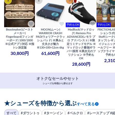
1
2
3
4
予約もOK
予約もOK
Beastmaker(ビースト
MOON(ムーン)
MadRock(マッドロッ
FRICTIONL
メーカー)
WARRIOR CRASH
ク) Remora Pro
ションラボ) S
Fingerboard(フィンガ
PAD(ウォリアークラッ
ADVANCED(レモラ プ
Stuff(シー
ーボード) 1000/2000
シュパッド) ※厚みと
ロ アドバンスト) ※限
タッフ) レギ
※公式アプリ対応 ※指
丈夫さが魅力
定リミテッドモデル ※
イジェニック
トレ決定版
※130×100×12cm 6kg
マッドロック最強XFラ
ールフリー 
バー採用 ※異次元のフ
ップクライマ
30,800円
61,600円
リクション ※予約も
予約も
OK
2,31
28,600円
オトクなセールやセット
シューズを特徴から探せます
★シューズを特徴から選ぶ
すべて見る
すべて
#ダウントゥ
#ターンイン
#ベルクロ
#レースアップ #