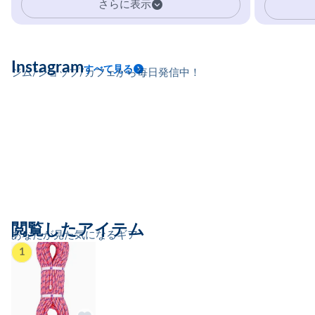
さらに表示
Instagram
すべて見る
ジム/ショップ/カフェから毎日発信中！
閲覧したアイテム
あなたが見た気になるギア
1