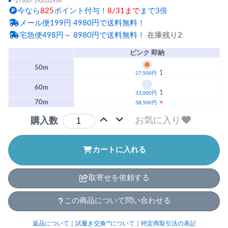
●
-27500- 192032954
今なら
825
ポイント付与！
8/31まで
まで3倍
メール便199円 4980円で送料無料！
宅急便498円～ 8980円で送料無料！
在庫残り2
ピンク 即納
50m
1
27,500円
60m
1
33,000円
70m
×
38,500円
お気に入り
購入数
カートに入れる
取寄せを依頼する
この商品について問い合わせる
返品について
｜
試履き交換™について
｜
特定商取引法の表記