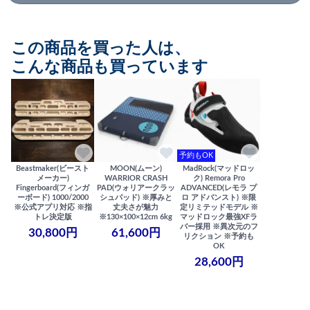
この商品を買った人は、
こんな商品も買っています
予約もOK
Beastmaker(ビースト
MOON(ムーン)
MadRock(マッドロッ
メーカー)
WARRIOR CRASH
ク) Remora Pro
Fingerboard(フィンガ
PAD(ウォリアークラッ
ADVANCED(レモラ プ
ーボード) 1000/2000
シュパッド) ※厚みと
ロ アドバンスト) ※限
※公式アプリ対応 ※指
丈夫さが魅力
定リミテッドモデル ※
トレ決定版
※130×100×12cm 6kg
マッドロック最強XFラ
バー採用 ※異次元のフ
30,800円
61,600円
リクション ※予約も
OK
28,600円