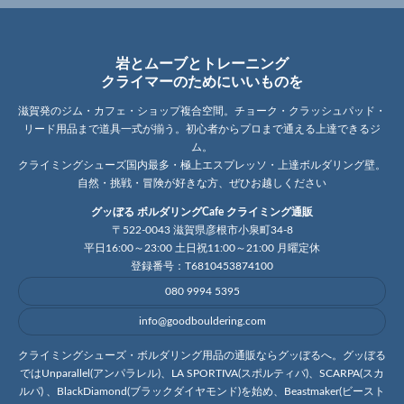
岩とムーブとトレーニング
クライマーのためにいいものを
滋賀発のジム・カフェ・ショップ複合空間。チョーク・クラッシュパッド・
リード用品まで道具一式が揃う。初心者からプロまで通える上達できるジ
ム。
クライミングシューズ国内最多・極上エスプレッソ・上達ボルダリング壁。
自然・挑戦・冒険が好きな方、ぜひお越しください
グッぼる ボルダリングCafe クライミング通販
〒522-0043 滋賀県彦根市小泉町34-8
平日16:00～23:00 土日祝11:00～21:00 月曜定休
登録番号：T6810453874100
080 9994 5395
info@goodbouldering.com
クライミングシューズ・ボルダリング用品の通販ならグッぼるへ。グッぼる
ではUnparallel(アンパラレル)、LA SPORTIVA(スポルティバ)、SCARPA(スカ
ルパ) 、BlackDiamond(ブラックダイヤモンド)を始め、Beastmaker(ビースト