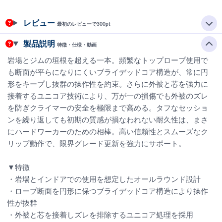
レビュー
最初のレビューで300pt
製品説明
特徴・仕様・動画
岩場とジムの垣根を超える一本。頻繁なトップロープ使用で
も断面が平らになりにくいブライデッドコア構造が、常に円
形をキープし抜群の操作性を約束。さらに外被と芯を強力に
接着するユニコア技術により、万が一の損傷でも外被のズレ
を防ぎクライマーの安全を極限まで高める。タフなセッショ
ンを繰り返しても初期の質感が損なわれない耐久性は、まさ
にハードワーカーのための相棒。高い信頼性とスムーズなク
リップ動作で、限界グレード更新を強力にサポート。
▼特徴
・岩場とインドアでの使用を想定したオールラウンド設計
・ロープ断面を円形に保つブライデッドコア構造により操作
性が抜群
・外被と芯を接着しズレを排除するユニコア処理を採用