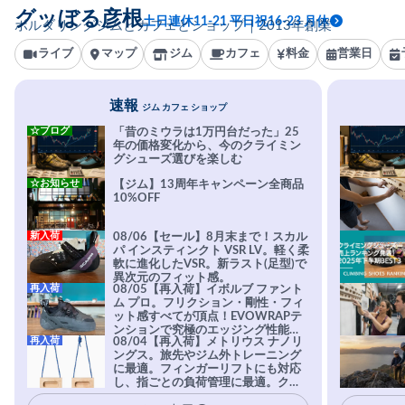
グッぼる彦根
土日連休11-21 平日祝16-23 月休
ボルダリングジムとカフェとショップ｜2013年創業
ライブ
マップ
ジム
カフェ
料金
営業日
速報
ジム カフェ ショップ
☆ブログ
「昔のミウラは1万円台だった」25
年の価格変化から、今のクライミン
グシューズ選びを楽しむ
☆お知らせ
【ジム】13周年キャンペーン全商品
10%OFF
新入荷
08/06【セール】8月末まで！スカル
パ インスティンクト VSR LV。軽く柔
軟に進化したVSR。新ラスト(足型)で
異次元のフィット感。
再入荷
08/05【再入荷】イボルブ ファント
ム プロ。フリクション・剛性・フィ
ット感すべてが頂点！EVOWRAPテ
ンションで究極のエッジング性能を
再入荷
08/04【再入荷】メトリウス ナノリ
実現。進化系ラバーEvo-74はTRAX
ングス。旅先やジム外トレーニング
を凌駕する粘着力で極小ホールドに
に最適。フィンガーリフトにも対応
安心感。
し、指ごとの負荷管理に最適。クラ
イマーの指を本気で鍛えるギア。