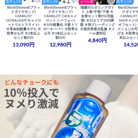
取寄もOK
取寄もOK
メール便
取寄もOK
BlackDiamond(ブラッ
BlackDiamond(ブラッ
瑞牆ボルダリングガイ
BlackDiam
クダイヤモンド)
クダイヤモンド)
ド 上巻/中巻/下巻 ※
クダイヤモ
CAMALOT
CAMALOT C4(キャメ
全巻セット割5%(宅急
CAMALOT 
ULTRALIGHT(キャメロ
ロット シーフォー)
便) ※32エリア2100課
Set(キャメロ
ットウルトラライト)
※10%軽量化 ※新トリ
題 ※再グレーディング
オフセット)
※革命的軽量モデル ※
ガーキーパー ※取寄せ
※室井登喜夫監修 ※メ
クションの可
取寄せも可 ※3本以上
も可 ※3本以上セット
ール便対応
げる ※取寄せ
セット割10%
割10%
本以上セット
4,840円
13,090円
12,980円
14,5