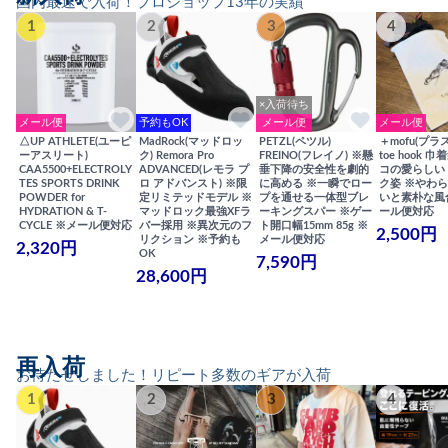
国内最速で入荷！プロショップ13年の実績
1
2
3
4
×入荷待ち
メール便
予約もOK
メール便
メール便
△UP ATHLETE(ユーピ
MadRock(マッドロッ
PETZL(ペツル)
＋mofu(プラ
ーアスリート)
ク) Remora Pro
FREINO(フレイノ) ※懸
toe hook 
CAA5500+ELECTROLY
ADVANCED(レモラ プ
垂下降の安全性を劇的
コの愛らしい
TES SPORTS DRINK
ロ アドバンスト) ※限
に高める ※一瞬でロー
ク姿 ※やわ
POWDER for
定リミテッドモデル ※
プを通せる一体型ブレ
いと素朴な風
HYDRATION & T-
マッドロック最強XFラ
ーキングスパー ※ゲー
ール便対応
CYCLE ※メール便対応
バー採用 ※異次元のフ
ト開口幅15mm 85g ※
2,500円
リクション ※予約も
メール便対応
2,320円
OK
7,590円
28,600円
再入荷
お待たせしました！リピート多数のギアが入荷
1
2
3
4