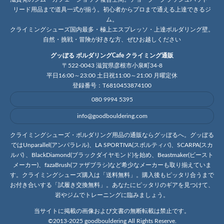
リード用品まで道具一式が揃う。初心者からプロまで通える上達できるジ
ム。
クライミングシューズ国内最多・極上エスプレッソ・上達ボルダリング壁。
自然・挑戦・冒険が好きな方、ぜひお越しください
グッぼる ボルダリングCafe クライミング通販
〒522-0043 滋賀県彦根市小泉町34-8
平日16:00～23:00 土日祝11:00～21:00 月曜定休
登録番号：T6810453874100
080 9994 5395
info@goodbouldering.com
クライミングシューズ・ボルダリング用品の通販ならグッぼるへ。グッぼる
ではUnparallel(アンパラレル)、LA SPORTIVA(スポルティバ)、SCARPA(スカ
ルパ) 、BlackDiamond(ブラックダイヤモンド)を始め、Beastmaker(ビースト
メーカー)、fazaBrush(ファザブラシ)など希少なメーカーも取り揃えていま
す。クライミングシューズ購入は「送料無料」。購入後もピッタリ合うまで
お付き合いする「試履き交換無料」。あなたにピッタリのギアを見つけて、
岩やジムでトレーニングに臨みましょう。
当サイトに掲載の画像および文書の無断転載は禁止です。
©2013-2025 goodbouldering All Rights Reserve.