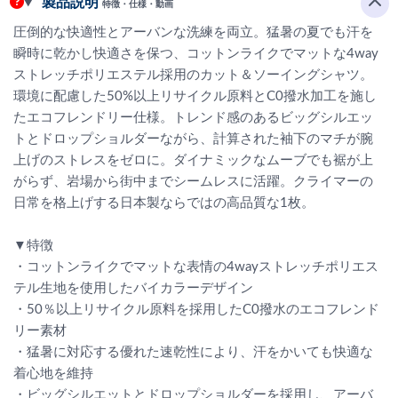
製品説明
特徴・仕様・動画
圧倒的な快適性とアーバンな洗練を両立。猛暑の夏でも汗を
瞬時に乾かし快適さを保つ、コットンライクでマットな4way
ストレッチポリエステル採用のカット＆ソーイングシャツ。
環境に配慮した50%以上リサイクル原料とC0撥水加工を施し
たエコフレンドリー仕様。トレンド感のあるビッグシルエッ
トとドロップショルダーながら、計算された袖下のマチが腕
上げのストレスをゼロに。ダイナミックなムーブでも裾が上
がらず、岩場から街中までシームレスに活躍。クライマーの
日常を格上げする日本製ならではの高品質な1枚。
▼特徴
・コットンライクでマットな表情の4wayストレッチポリエス
テル生地を使用したバイカラーデザイン
・50％以上リサイクル原料を採用したC0撥水のエコフレンド
リー素材
・猛暑に対応する優れた速乾性により、汗をかいても快適な
着心地を維持
・ビッグシルエットとドロップショルダーを採用し、アーバ