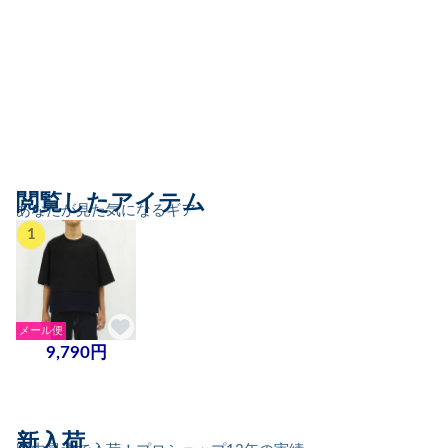
閲覧したアイテム
あなたが見た気になるギア
1
メール便
9,790円
新入荷