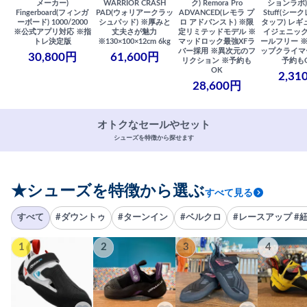
メーカー)
WARRIOR CRASH
ク) Remora Pro
ションラボ) S
Fingerboard(フィンガ
PAD(ウォリアークラッ
ADVANCED(レモラ プ
Stuff(シー
ーボード) 1000/2000
シュパッド) ※厚みと
ロ アドバンスト) ※限
タッフ) レギ
※公式アプリ対応 ※指
丈夫さが魅力
定リミテッドモデル ※
イジェニック
トレ決定版
※130×100×12cm 6kg
マッドロック最強XFラ
ールフリー 
バー採用 ※異次元のフ
ップクライマ
30,800円
61,600円
リクション ※予約も
予約も
OK
2,31
28,600円
オトクなセールやセット
シューズを特徴から探せます
★シューズを特徴から選ぶ
すべて見る
すべて
#ダウントゥ
#ターンイン
#ベルクロ
#レースアップ #
1
2
3
4