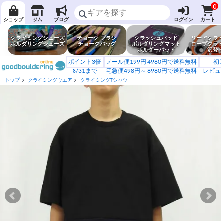
0
ショップ
ジム
ブログ
ログイン
カート
クライミングシューズ
チョーク ブラシ
クラッシュパッド
リードクラ
ボルダリングシューズ
チョークバッグ
ボルダリングマット
ロープクラ
ボルダーパッド
沢登
ポイント3倍
メール便199円 4980円で送料無料
初
8/31まで
宅急便498円～ 8980円で送料無料
+レビュ
トップ
クライミングウエア
クライミングTシャツ