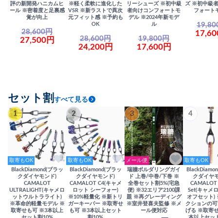
評の新開発ハニカムヒ
※軽く柔軟に進化した
リーシューズ ※初中級
ズ ※初中級
ール ※密着度と足裏感
VSR ※新ラストで異次
者向けコンフォートモ
フォート
覚が向上
元フィット感 ※予約も
デル ※2024年新モデ
19,8
OK
ル
28,600円
17,6
28,600円
19,800円
27,500円
24,200円
17,600円
セット割
すべて見る
1
2
3
4
取寄もOK
取寄もOK
メール便
取寄もOK
BlackDiamond(ブラッ
BlackDiamond(ブラッ
瑞牆ボルダリングガイ
BlackDiam
クダイヤモンド)
クダイヤモンド)
ド 上巻/中巻/下巻 ※
クダイヤモ
CAMALOT
CAMALOT C4(キャメ
全巻セット割5%(宅急
CAMALOT 
ULTRALIGHT(キャメロ
ロット シーフォー)
便) ※32エリア2100課
Set(キャメロ
ットウルトラライト)
※10%軽量化 ※新トリ
題 ※再グレーディング
オフセット)
※革命的軽量モデル ※
ガーキーパー ※取寄せ
※室井登喜夫監修 ※メ
クションの可
取寄せも可 ※3本以上
も可 ※3本以上セット
ール便対応
げる ※取寄せ
セット割10%
割10%
本以上セット