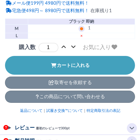
メール便199円 4980円で送料無料！
宅急便498円～ 8980円で送料無料！
在庫残り1
ブラック 即納
1
M
L
×
お気に入り
購入数
カートに入れる
取寄せを依頼する
この商品について問い合わせる
返品について
｜
試履き交換™について
｜
特定商取引法の表記
レビュー
最初のレビューで300pt