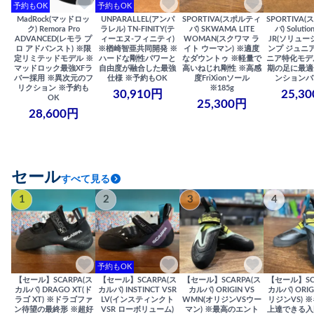
予約もOK
予約もOK
MadRock(マッドロッ
UNPARALLEL(アンパ
SPORTIVA(スポルティ
SPORTIVA
ク) Remora Pro
ラレル) TN-FINITY(テ
バ) SKWAMA LITE
バ) Solutio
ADVANCED(レモラ プ
ィーエヌ-フィニティ)
WOMAN(スクワマ ラ
JR(ソリュー
ロ アドバンスト) ※限
※楢崎智亜共同開発 ※
イト ウーマン) ※適度
ンプ ジュニア
定リミテッドモデル ※
ハードな剛性パワーと
なダウントゥ ※軽量で
ニア特化モデ
マッドロック最強XFラ
自由度が融合した最強
高いねじれ剛性 ※高感
期の足に最適
バー採用 ※異次元のフ
仕様 ※予約もOK
度FriXionソール
ンションバ
リクション ※予約も
※185g
30,910円
25,3
OK
25,300円
28,600円
セール
すべて見る
1
2
3
4
予約もOK
【セール】SCARPA(ス
【セール】SCARPA(ス
【セール】SCARPA(ス
【セール】SC
カルパ) DRAGO XT(ド
カルパ) INSTINCT VSR
カルパ) ORIGIN VS
カルパ) ORIG
ラゴ XT) ※ドラゴファ
LV(インスティンクト
WMN(オリジンVSウー
リジンVS) 
ン待望の最終形 ※超好
VSR ローボリューム)
マン) ※最高のエント
上達できる入