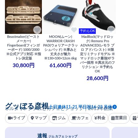
予約もOK
Beastmaker(ビースト
MOON(ムーン)
MadRock(マッドロッ
メーカー)
WARRIOR CRASH
ク) Remora Pro
Fingerboard(フィンガ
PAD(ウォリアークラッ
ADVANCED(レモラ プ
ーボード) 1000/2000
シュパッド) ※厚みと
ロ アドバンスト) ※限
※公式アプリ対応 ※指
丈夫さが魅力
定リミテッドモデル ※
トレ決定版
※130×100×12cm 6kg
マッドロック最強XFラ
バー採用 ※異次元のフ
30,800円
61,600円
リクション ※予約も
OK
28,600円
グッぼる彦根
土日連休11-21 平日祝16-23 月休
ボルダリングジムとカフェとショップ｜2013年創業
ライブ
マップ
ジム
カフェ
料金
営業日
速報
ジム カフェ ショップ