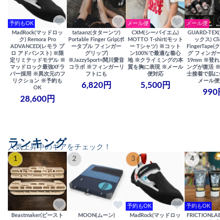
予約もOK
メール便
メール便
MadRock(マッドロッ
tataanz(タターンツ)
CXM(シーバイエム)
GUARD-TE
ク) Remora Pro
Portable Finger Grip(ポ
MOTTO T-shirt(モット
ックス) Cli
ADVANCED(レモラ プ
ータブル フィンガー
ー Tシャツ) ※コット
FingerTap
ロ アドバンスト) ※限
グリップ)
ン100%で最適な着心
グ フィンガー
定リミテッドモデル ※
※JazzySport×関川愛音
地 ※クライミングの本
19mm ※登
マッドロック最強XFラ
コラボ ※フィンガーリ
質を胸に表現 ※メール
ングが復活 
バー採用 ※異次元のフ
フトにも
便対応
士接着で肌に
リクション ※予約も
メール便
6,820円
5,500円
OK
990
28,600円
ランキング
人気上昇中のギアをチェック！
1
2
3
4
予約もOK
予約もOK
Beastmaker(ビースト
MOON(ムーン)
MadRock(マッドロッ
FRICTIONL