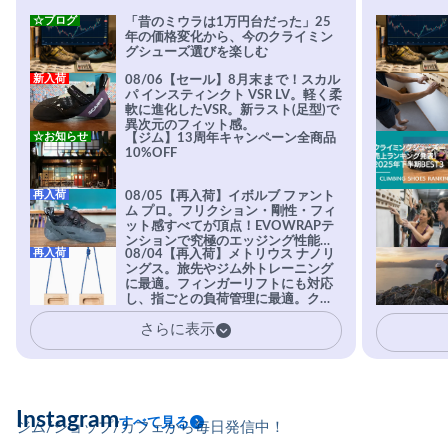
☆ブログ
「昔のミウラは1万円台だった」25
年の価格変化から、今のクライミン
グシューズ選びを楽しむ
新入荷
08/06【セール】8月末まで！スカル
パ インスティンクト VSR LV。軽く柔
軟に進化したVSR。新ラスト(足型)で
異次元のフィット感。
☆お知らせ
【ジム】13周年キャンペーン全商品
10%OFF
再入荷
08/05【再入荷】イボルブ ファント
ム プロ。フリクション・剛性・フィ
ット感すべてが頂点！EVOWRAPテ
ンションで究極のエッジング性能を
再入荷
08/04【再入荷】メトリウス ナノリ
実現。進化系ラバーEvo-74はTRAX
ングス。旅先やジム外トレーニング
を凌駕する粘着力で極小ホールドに
に最適。フィンガーリフトにも対応
安心感。
し、指ごとの負荷管理に最適。クラ
イマーの指を本気で鍛えるギア。
さらに表示
Instagram
すべて見る
ジム/ショップ/カフェから毎日発信中！