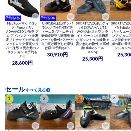
予約もOK
予約もOK
MadRock(マッドロッ
UNPARALLEL(アンパ
SPORTIVA(スポルティ
SPORTIVA
ク) Remora Pro
ラレル) TN-FINITY(テ
バ) SKWAMA LITE
バ) Solutio
ADVANCED(レモラ プ
ィーエヌ-フィニティ)
WOMAN(スクワマ ラ
JR(ソリュー
ロ アドバンスト) ※限
※楢崎智亜共同開発 ※
イト ウーマン) ※適度
ンプ ジュニア
定リミテッドモデル ※
ハードな剛性パワーと
なダウントゥ ※軽量で
ニア特化モデ
マッドロック最強XFラ
自由度が融合した最強
高いねじれ剛性 ※高感
期の足に最適
バー採用 ※異次元のフ
仕様 ※予約もOK
度FriXionソール
ンションバ
リクション ※予約も
※185g
30,910円
25,3
OK
25,300円
28,600円
セール
すべて見る
1
2
3
4