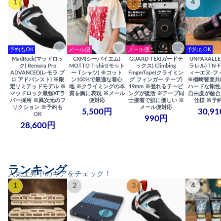
1
2
3
4
予約もOK
メール便
メール便
予約もOK
MadRock(マッドロッ
CXM(シーバイエム)
GUARD-TEX(ガードテ
UNPARALL
ク) Remora Pro
MOTTO T-shirt(モット
ックス) Climbing
ラレル) TN-F
ADVANCED(レモラ プ
ー Tシャツ) ※コット
FingerTape(クライミン
ィーエヌ-フ
ロ アドバンスト) ※限
ン100%で最適な着心
グ フィンガー テープ)
※楢崎智亜共
定リミテッドモデル ※
地 ※クライミングの本
19mm ※登れるテーピ
ハードな剛性
マッドロック最強XFラ
質を胸に表現 ※メール
ングが復活 ※テープ同
自由度が融合
バー採用 ※異次元のフ
便対応
士接着で肌に優しい ※
仕様 ※予
リクション ※予約も
メール便対応
5,500円
30,9
OK
990円
28,600円
ランキング
人気上昇中のギアをチェック！
1
2
3
4