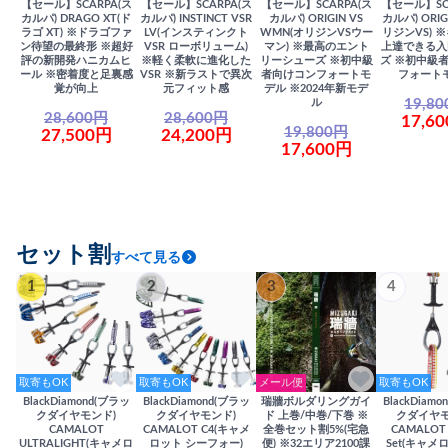
【セール】SCARPA(ス
【セール】SCARPA(ス
【セール】SCARPA(ス
【セール】SC
カルパ) DRAGO XT(ド
カルパ) INSTINCT VSR
カルパ) ORIGIN VS
カルパ) ORIG
ラゴ XT) ※ドラゴファ
LV(インスティンクト
WMN(オリジンVSウー
リジンVS) 
ン待望の最終形 ※超好
VSR ローボリューム)
マン) ※最高のエント
上達できる入
評の新開発ハニカムヒ
※軽く柔軟に進化した
リーシューズ ※初中級
ズ ※初中級
ール ※密着度と足裏感
VSR ※新ラストで異次
者向けコンフォートモ
フォート
覚が向上
元フィット感
デル ※2024年新モデ
19,8
ル
28,600円
28,600円
17,6
19,800円
27,500円
24,200円
17,600円
セット割
すべて見る
1
2
3
4
取寄もOK
取寄もOK
メール便
取寄もOK
BlackDiamond(ブラッ
BlackDiamond(ブラッ
瑞牆ボルダリングガイ
BlackDiam
クダイヤモンド)
クダイヤモンド)
ド 上巻/中巻/下巻 ※
クダイヤモ
CAMALOT
CAMALOT C4(キャメ
全巻セット割5%(宅急
CAMALOT 
ULTRALIGHT(キャメロ
ロット シーフォー)
便) ※32エリア2100課
Set(キャメロ