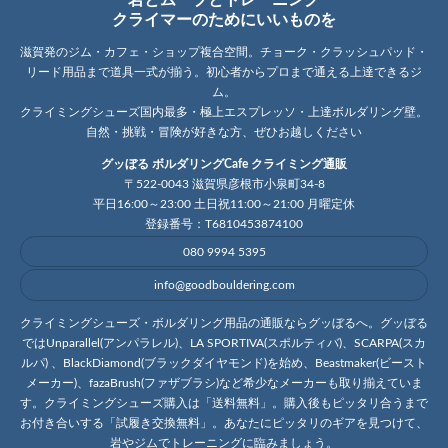
岩とムーブとトレーニング
クライマーのためにいいものを
滋賀発のジム・カフェ・ショップ複合空間。チョーク・クラッシュパッド・
リード用品まで道具一式が揃う。初心者からプロまで通える上達できるジ
ム。
クライミングシューズ国内最多・極上エスプレッソ・上達ボルダリング壁。
自然・挑戦・冒険が好きな方、ぜひお越しください
グッぼる ボルダリングCafe クライミング通販
〒522-0043 滋賀県彦根市小泉町34-8
平日16:00～23:00 土日祝11:00～21:00 月曜定休
登録番号：T6810453874100
080 9994 5395
info@goodbouldering.com
クライミングシューズ・ボルダリング用品の通販ならグッぼるへ。グッぼる
ではUnparallel(アンパラレル)、LA SPORTIVA(スポルティバ)、SCARPA(スカ
ルパ) 、BlackDiamond(ブラックダイヤモンド)を始め、Beastmaker(ビースト
メーカー)、fazaBrush(ファザブラシ)など希少なメーカーも取り揃えていま
す。クライミングシューズ購入は「送料無料」。購入後もピッタリ合うまで
お付き合いする「試履き交換無料」。あなたにピッタリのギアを見つけて、
岩やジムでトレーニングに臨みましょう。