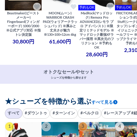
予約もOK
予約もOK
Beastmaker(ビースト
MOON(ムーン)
MadRock(マッドロッ
FRICTIONL
メーカー)
WARRIOR CRASH
ク) Remora Pro
ションラボ) S
Fingerboard(フィンガ
PAD(ウォリアークラッ
ADVANCED(レモラ プ
Stuff(シー
ーボード) 1000/2000
シュパッド) ※厚みと
ロ アドバンスト) ※限
タッフ) レギ
※公式アプリ対応 ※指
丈夫さが魅力
定リミテッドモデル ※
イジェニック
トレ決定版
※130×100×12cm 6kg
マッドロック最強XFラ
ールフリー 
バー採用 ※異次元のフ
ップクライマ
30,800円
61,600円
リクション ※予約も
予約も
OK
2,31
28,600円
オトクなセールやセット
シューズを特徴から探せます
★シューズを特徴から選ぶ
すべて見る
すべて
#ダウントゥ
#ターンイン
#ベルクロ
#レースアップ #
1
2
3
4