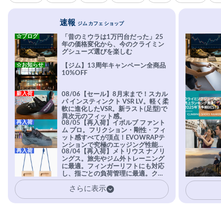
速報
ジム カフェ ショップ
☆ブログ
「昔のミウラは1万円台だった」25
年の価格変化から、今のクライミン
グシューズ選びを楽しむ
☆お知らせ
【ジム】13周年キャンペーン全商品
10%OFF
新入荷
08/06【セール】8月末まで！スカル
パ インスティンクト VSR LV。軽く柔
軟に進化したVSR。新ラスト(足型)で
異次元のフィット感。
再入荷
08/05【再入荷】イボルブ ファント
ム プロ。フリクション・剛性・フィ
ット感すべてが頂点！EVOWRAPテ
ンションで究極のエッジング性能を
再入荷
08/04【再入荷】メトリウス ナノリ
実現。進化系ラバーEvo-74はTRAX
ングス。旅先やジム外トレーニング
を凌駕する粘着力で極小ホールドに
に最適。フィンガーリフトにも対応
安心感。
し、指ごとの負荷管理に最適。クラ
イマーの指を本気で鍛えるギア。
さらに表示