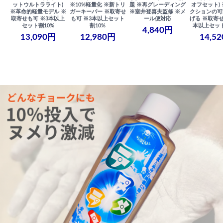
ットウルトラライト)
※10%軽量化 ※新トリ
題 ※再グレーディング
オフセット)
※革命的軽量モデル ※
ガーキーパー ※取寄せ
※室井登喜夫監修 ※メ
クションの可
取寄せも可 ※3本以上
も可 ※3本以上セット
ール便対応
げる ※取寄せ
セット割10%
割10%
本以上セット
4,840円
13,090円
12,980円
14,5