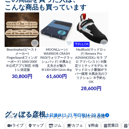
こんな商品も買っています
予約もOK
Beastmaker(ビースト
MOON(ムーン)
MadRock(マッドロッ
メーカー)
WARRIOR CRASH
ク) Remora Pro
Fingerboard(フィンガ
PAD(ウォリアークラッ
ADVANCED(レモラ プ
ーボード) 1000/2000
シュパッド) ※厚みと
ロ アドバンスト) ※限
※公式アプリ対応 ※指
丈夫さが魅力
定リミテッドモデル ※
トレ決定版
※130×100×12cm 6kg
マッドロック最強XFラ
バー採用 ※異次元のフ
30,800円
61,600円
リクション ※予約も
OK
28,600円
グッぼる彦根
土日連休11-21 平日祝16-23 月休
ボルダリングジムとカフェとショップ｜2013年創業
ライブ
マップ
ジム
カフェ
料金
営業日