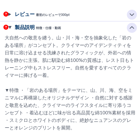
レビュー
最初のレビューで300pt
製品説明
特徴・仕様・動画
大自然への敬意を纏う。山・川・海・空を抽象化した「岩の
ある場所」がコンセプト。クライマーのアイデンティティを
日常に溶け込ませる洗練されたグラフィックが、外岩への情
熱を静かに主張。肌に馴染む綿100%の質感は、レスト日もト
レーニング中もストレスフリー。自然を愛するすべてのクラ
イマーに捧げる一着。
▼特徴 ・「岩のある場所」をテーマに、山、川、海、空をミ
ニマルに再構築したオリジナルデザイン ・自然に対する感謝
と敬意を込めた、クライマーのライフスタイルに寄り添うコ
ンセプト ・着込むほどに味が出る高品質な綿100%素材を採用
・スミクロとホワイトのボディに、絶妙なニュアンスのグレ
ーとオレンジのプリントを展開。