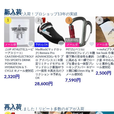
新入荷
国内最速で入荷！プロショップ13年の実績
1
2
3
4
×入荷待ち
メール便
予約もOK
メール便
メール便
△UP ATHLETE(ユーピ
MadRock(マッドロッ
PETZL(ペツル)
＋mofu(プラ
ーアスリート)
ク) Remora Pro
FREINO(フレイノ) ※懸
toe hook 
CAA5500+ELECTROLY
ADVANCED(レモラ プ
垂下降の安全性を劇的
コの愛らしい
TES SPORTS DRINK
ロ アドバンスト) ※限
に高める ※一瞬でロー
ク姿 ※やわ
POWDER for
定リミテッドモデル ※
プを通せる一体型ブレ
いと素朴な風
HYDRATION & T-
マッドロック最強XFラ
ーキングスパー ※ゲー
ール便対応
CYCLE ※メール便対応
バー採用 ※異次元のフ
ト開口幅15mm 85g ※
2,500円
リクション ※予約も
メール便対応
2,320円
OK
7,590円
28,600円
再入荷
お待たせしました！リピート多数のギアが入荷