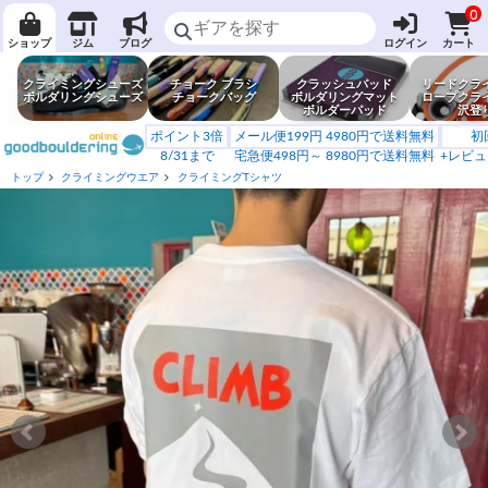
0
ショップ
ジム
ブログ
ログイン
カート
クライミングシューズ
チョーク ブラシ
クラッシュパッド
リードクラ
ボルダリングシューズ
チョークバッグ
ボルダリングマット
ロープクラ
ボルダーパッド
沢登
ポイント3倍
メール便199円 4980円で送料無料
初
8/31まで
宅急便498円～ 8980円で送料無料
+レビュ
トップ
クライミングウエア
クライミングTシャツ