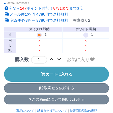
●
-4950- 190370395
今なら
147
ポイント付与！
8/31まで
まで3倍
メール便199円 4980円で送料無料！
宅急便498円～ 8980円で送料無料！
在庫残り2
スミクロ 即納
ホワイト 即納
1
1
S
M
×
×
L
×
×
XL
×
×
お気に入り
購入数
カートに入れる
取寄せを依頼する
この商品について問い合わせる
返品について
｜
試履き交換™について
｜
特定商取引法の表記