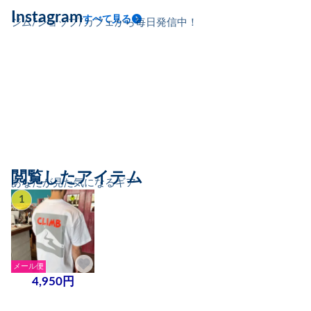
Instagram
すべて見る
ジム/ショップ/カフェから毎日発信中！
閲覧したアイテム
あなたが見た気になるギア
1
メール便
4,950円