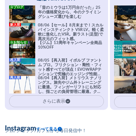
☆ブログ
「昔のミウラは1万円台だった」25
年の価格変化から、今のクライミン
グシューズ選びを楽しむ
新入荷
08/06【セール】8月末まで！スカル
パ インスティンクト VSR LV。軽く柔
軟に進化したVSR。新ラスト(足型)で
異次元のフィット感。
☆お知らせ
【ジム】13周年キャンペーン全商品
10%OFF
再入荷
08/05【再入荷】イボルブ ファント
ム プロ。フリクション・剛性・フィ
ット感すべてが頂点！EVOWRAPテ
ンションで究極のエッジング性能を
再入荷
08/04【再入荷】メトリウス ナノリ
実現。進化系ラバーEvo-74はTRAX
ングス。旅先やジム外トレーニング
を凌駕する粘着力で極小ホールドに
に最適。フィンガーリフトにも対応
安心感。
し、指ごとの負荷管理に最適。クラ
イマーの指を本気で鍛えるギア。
さらに表示
Instagram
すべて見る
ジム/ショップ/カフェから毎日発信中！