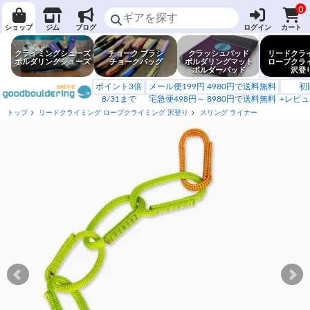
0
ショップ
ジム
ブログ
ログイン
カート
クライミングシューズ
チョーク ブラシ
クラッシュパッド
リードクラ
ボルダリングシューズ
チョークバッグ
ボルダリングマット
ロープクラ
ボルダーパッド
沢登
ポイント3倍
メール便199円 4980円で送料無料
初
8/31まで
宅急便498円～ 8980円で送料無料
+レビュ
トップ
リードクライミング ロープクライミング 沢登り
スリング ライナー