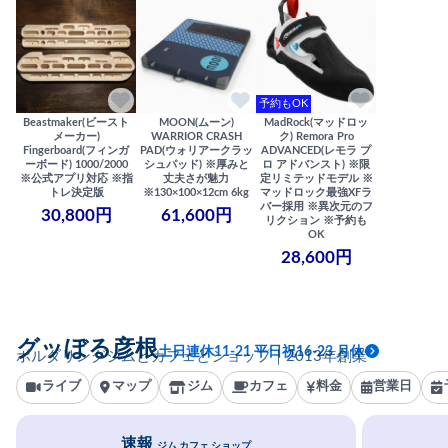
予約もOK
Beastmaker(ビースト
MOON(ムーン)
MadRock(マッドロッ
メーカー)
WARRIOR CRASH
ク) Remora Pro
Fingerboard(フィンガ
PAD(ウォリアークラッ
ADVANCED(レモラ プ
ーボード) 1000/2000
シュパッド) ※厚みと
ロ アドバンスト) ※限
※公式アプリ対応 ※指
丈夫さが魅力
定リミテッドモデル ※
トレ決定版
※130×100×12cm 6kg
マッドロック最強XFラ
バー採用 ※異次元のフ
30,800円
61,600円
リクション ※予約も
OK
28,600円
グッぼる彦根
土日連休11-21 平日祝16-23 月休
ボルダリングジムとカフェとショップ｜2013年創業
ライブ
マップ
ジム
カフェ
料金
営業日
速報
ジム カフェ ショップ