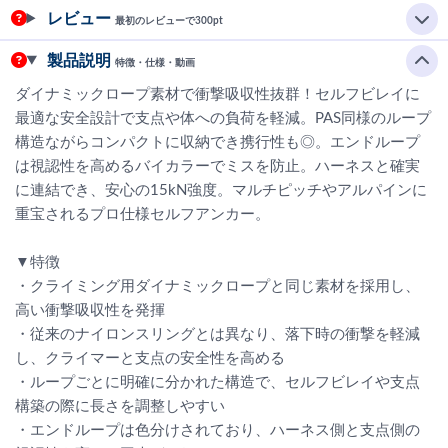
レビュー
最初のレビューで300pt
製品説明
特徴・仕様・動画
ダイナミックロープ素材で衝撃吸収性抜群！セルフビレイに
最適な安全設計で支点や体への負荷を軽減。PAS同様のループ
構造ながらコンパクトに収納でき携行性も◎。エンドループ
は視認性を高めるバイカラーでミスを防止。ハーネスと確実
に連結でき、安心の15kN強度。マルチピッチやアルパインに
重宝されるプロ仕様セルフアンカー。
▼特徴
・クライミング用ダイナミックロープと同じ素材を採用し、
高い衝撃吸収性を発揮
・従来のナイロンスリングとは異なり、落下時の衝撃を軽減
し、クライマーと支点の安全性を高める
・ループごとに明確に分かれた構造で、セルフビレイや支点
構築の際に長さを調整しやすい
・エンドループは色分けされており、ハーネス側と支点側の