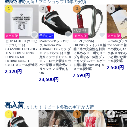
国内最速で入荷！プロショップ13年の実績
1
2
3
4
×入荷待ち
メール便
予約もOK
メール便
メール便
△UP ATHLETE(ユーピ
MadRock(マッドロッ
PETZL(ペツル)
＋mofu(プラ
ーアスリート)
ク) Remora Pro
FREINO(フレイノ) ※懸
toe hook 
CAA5500+ELECTROLY
ADVANCED(レモラ プ
垂下降の安全性を劇的
コの愛らしい
TES SPORTS DRINK
ロ アドバンスト) ※限
に高める ※一瞬でロー
ク姿 ※やわ
POWDER for
定リミテッドモデル ※
プを通せる一体型ブレ
いと素朴な風
HYDRATION & T-
マッドロック最強XFラ
ーキングスパー ※ゲー
ール便対応
CYCLE ※メール便対応
バー採用 ※異次元のフ
ト開口幅15mm 85g ※
2,500円
リクション ※予約も
メール便対応
2,320円
OK
7,590円
28,600円
再入荷
お待たせしました！リピート多数のギアが入荷
1
2
3
4