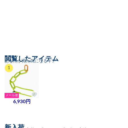
閲覧したアイテム
あなたが見た気になるギア
1
メール便
6,930円
新入荷