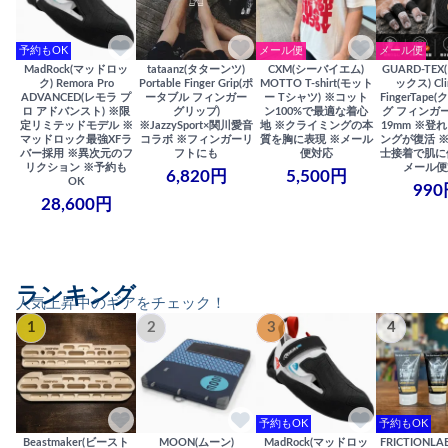
予約もOK
メール便
メール便
MadRock(マッドロッ
tataanz(タターンツ)
CXM(シーバイエム)
GUARD-TE
ク) Remora Pro
Portable Finger Grip(ポ
MOTTO T-shirt(モット
ックス) Cli
ADVANCED(レモラ プ
ータブル フィンガー
ー Tシャツ) ※コット
FingerTap
ロ アドバンスト) ※限
グリップ)
ン100%で最適な着心
グ フィンガー
定リミテッドモデル ※
※JazzySport×関川愛音
地 ※クライミングの本
19mm ※登
マッドロック最強XFラ
コラボ ※フィンガーリ
質を胸に表現 ※メール
ングが復活 
バー採用 ※異次元のフ
フトにも
便対応
士接着で肌に
リクション ※予約も
メール便
6,820円
5,500円
OK
990
28,600円
ランキング
人気上昇中のギアをチェック！
1
2
3
4
予約もOK
予約もOK
Beastmaker(ビースト
MOON(ムーン)
MadRock(マッドロッ
FRICTIONL