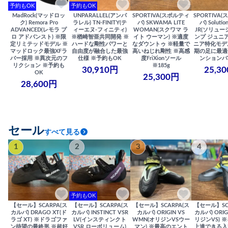
予約もOK
予約もOK
MadRock(マッドロッ
UNPARALLEL(アンパ
SPORTIVA(スポルティ
SPORTIVA
ク) Remora Pro
ラレル) TN-FINITY(テ
バ) SKWAMA LITE
バ) Solutio
ADVANCED(レモラ プ
ィーエヌ-フィニティ)
WOMAN(スクワマ ラ
JR(ソリュー
ロ アドバンスト) ※限
※楢崎智亜共同開発 ※
イト ウーマン) ※適度
ンプ ジュニア
定リミテッドモデル ※
ハードな剛性パワーと
なダウントゥ ※軽量で
ニア特化モデ
マッドロック最強XFラ
自由度が融合した最強
高いねじれ剛性 ※高感
期の足に最適
バー採用 ※異次元のフ
仕様 ※予約もOK
度FriXionソール
ンションバ
リクション ※予約も
※185g
30,910円
25,3
OK
25,300円
28,600円
セール
すべて見る
1
2
3
4
予約もOK
【セール】SCARPA(ス
【セール】SCARPA(ス
【セール】SCARPA(ス
【セール】SC
カルパ) DRAGO XT(ド
カルパ) INSTINCT VSR
カルパ) ORIGIN VS
カルパ) ORIG
ラゴ XT) ※ドラゴファ
LV(インスティンクト
WMN(オリジンVSウー
リジンVS) 
ン待望の最終形 ※超好
VSR ローボリューム)
マン) ※最高のエント
上達できる入