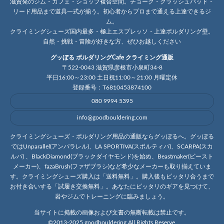
滋賀発のジム・カフェ・ショップ複合空間。チョーク・クラッシュパッド・
リード用品まで道具一式が揃う。初心者からプロまで通える上達できるジ
ム。
クライミングシューズ国内最多・極上エスプレッソ・上達ボルダリング壁。
自然・挑戦・冒険が好きな方、ぜひお越しください
グッぼる ボルダリングCafe クライミング通販
〒522-0043 滋賀県彦根市小泉町34-8
平日16:00～23:00 土日祝11:00～21:00 月曜定休
登録番号：T6810453874100
080 9994 5395
info@goodbouldering.com
クライミングシューズ・ボルダリング用品の通販ならグッぼるへ。グッぼる
ではUnparallel(アンパラレル)、LA SPORTIVA(スポルティバ)、SCARPA(スカ
ルパ) 、BlackDiamond(ブラックダイヤモンド)を始め、Beastmaker(ビースト
メーカー)、fazaBrush(ファザブラシ)など希少なメーカーも取り揃えていま
す。クライミングシューズ購入は「送料無料」。購入後もピッタリ合うまで
お付き合いする「試履き交換無料」。あなたにピッタリのギアを見つけて、
岩やジムでトレーニングに臨みましょう。
当サイトに掲載の画像および文書の無断転載は禁止です。
©2013-2025 goodbouldering All Rights Reserve.