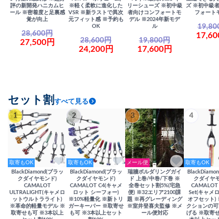
評の新開発ハニカムヒ
※軽く柔軟に進化した
リーシューズ ※初中級
ズ ※初中級
ール ※密着度と足裏感
VSR ※新ラストで異次
者向けコンフォートモ
フォート
覚が向上
元フィット感 ※予約も
デル ※2024年新モデ
19,8
OK
ル
28,600円
17,6
28,600円
19,800円
27,500円
24,200円
17,600円
セット割
すべて見る
1
2
3
4
取寄もOK
取寄もOK
メール便
取寄もOK
BlackDiamond(ブラッ
BlackDiamond(ブラッ
瑞牆ボルダリングガイ
BlackDiam
クダイヤモンド)
クダイヤモンド)
ド 上巻/中巻/下巻 ※
クダイヤモ
CAMALOT
CAMALOT C4(キャメ
全巻セット割5%(宅急
CAMALOT 
ULTRALIGHT(キャメロ
ロット シーフォー)
便) ※32エリア2100課
Set(キャメロ
ットウルトラライト)
※10%軽量化 ※新トリ
題 ※再グレーディング
オフセット)
※革命的軽量モデル ※
ガーキーパー ※取寄せ
※室井登喜夫監修 ※メ
クションの可
取寄せも可 ※3本以上
も可 ※3本以上セット
ール便対応
げる ※取寄せ