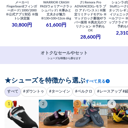
メーカー)
WARRIOR CRASH
ク) Remora Pro
ションラボ) S
Fingerboard(フィンガ
PAD(ウォリアークラッ
ADVANCED(レモラ プ
Stuff(シー
ーボード) 1000/2000
シュパッド) ※厚みと
ロ アドバンスト) ※限
タッフ) レギ
※公式アプリ対応 ※指
丈夫さが魅力
定リミテッドモデル ※
イジェニック
トレ決定版
※130×100×12cm 6kg
マッドロック最強XFラ
ールフリー 
バー採用 ※異次元のフ
ップクライマ
30,800円
61,600円
リクション ※予約も
予約も
OK
2,31
28,600円
オトクなセールやセット
シューズを特徴から探せます
★シューズを特徴から選ぶ
すべて見る
すべて
#ダウントゥ
#ターンイン
#ベルクロ
#レースアップ #
1
2
3
4