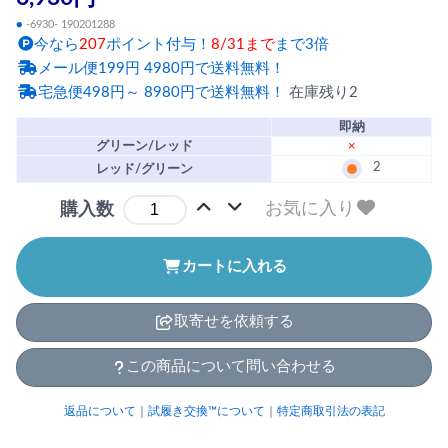
●
-6930- 190201288
今なら
207
ポイント付与！
8/31まで
まで3倍
メール便199円 4980円で送料無料！
宅急便498円～ 8980円で送料無料！
在庫残り2
即納
グリーン/レッド
×
2
レッド/グリーン
お気に入り
購入数
カートに入れる
取寄せを依頼する
この商品について問い合わせる
返品について
｜
試履き交換™について
｜
特定商取引法の表記