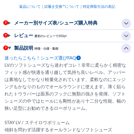
返品について
｜
試履き交換™について
｜
特定商取引法の表記
メーカー別サイズ表/シューズ購入特典
レビュー
最初のレビューで300pt
製品説明
特徴・仕様・動画
迷ったらこちら！シューズ選びFAQ
LVのソフトシューズなら迷わずコレ！非常に柔らかく精密な
フィット感が快適を通り越して気持ち良いレベル。アッパー
は裏地なしでかなり軽量化されています。柔軟なのにエッジ
ングもかなりのものでオールラウンドに使えます。薄く貼ら
れたトウラバーは面系のフックに無類の強さを発揮。ソフト
シューズの中ではヒールにも剛性があり十二分な性能。幅の
狭い足型にお勧めできるローボリューム。
STAY LV / ステイロウボリューム
傾斜を問わず活躍するオールランドなソフトシューズ