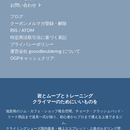
お問い合わせ
ブログ
クーポンメルマガ登録・解除
RSS
/
ATOM
特定商法取引法に基づく表記
プライバシーポリシー
運営会社 gooodbouldering について
OGPキャッシュクリア
岩とムーブとトレーニング
クライマーのためにいいものを
滋賀発のジム・カフェ・ショップ複合空間。チョーク・クラッシュパッド・
リード用品まで道具一式が揃う。初心者からプロまで通える上達できるジ
ム。
クライミングシューズ国内最多・極上エスプレッソ・上達ボルダリング壁。