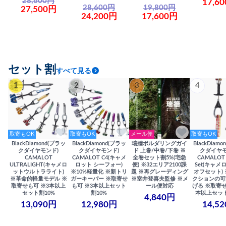
28,600円
17,6
28,600円
19,800円
27,500円
24,200円
17,600円
セット割
すべて見る
1
2
3
4
取寄もOK
取寄もOK
メール便
取寄もOK
BlackDiamond(ブラッ
BlackDiamond(ブラッ
瑞牆ボルダリングガイ
BlackDiam
クダイヤモンド)
クダイヤモンド)
ド 上巻/中巻/下巻 ※
クダイヤモ
CAMALOT
CAMALOT C4(キャメ
全巻セット割5%(宅急
CAMALOT 
ULTRALIGHT(キャメロ
ロット シーフォー)
便) ※32エリア2100課
Set(キャメロ
ットウルトラライト)
※10%軽量化 ※新トリ
題 ※再グレーディング
オフセット)
※革命的軽量モデル ※
ガーキーパー ※取寄せ
※室井登喜夫監修 ※メ
クションの可
取寄せも可 ※3本以上
も可 ※3本以上セット
ール便対応
げる ※取寄せ
セット割10%
割10%
本以上セット
4,840円
13,090円
12,980円
14,5