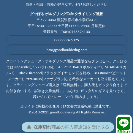
自然・挑戦・冒険が好きな方、ぜひお越しください
グッぼる ボルダリングCafe クライミング通販
〒522-0043 滋賀県彦根市小泉町34-8
平日16:00～23:00 土日祝11:00～21:00 月曜定休
登録番号：T6810453874100
080 9994 5395
info@goodbouldering.com
クライミングシューズ・ボルダリング用品の通販ならグッぼるへ。グッぼる
ではUnparallel(アンパラレル)、LA SPORTIVA(スポルティバ)、SCARPA(スカ
ルパ) 、BlackDiamond(ブラックダイヤモンド)を始め、Beastmaker(ビースト
メーカー)、fazaBrush(ファザブラシ)など希少なメーカーも取り揃えていま
す。クライミングシューズ購入は「送料無料」。購入後もピッタリ合うまで
お付き合いする「試履き交換無料」。あなたにピッタリのギアを見つけて、
岩やジムでトレーニングに臨みましょう。
当サイトに掲載の画像および文書の無断転載は禁止です。
©2013-2025 goodbouldering All Rights Reserve.
在庫切れ商品
の
再入荷
通知を
受け取る
問合せ