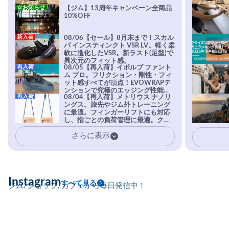
☆お知らせ
【ジム】13周年キャンペーン全商品
10%OFF
新入荷
08/06【セール】8月末まで！スカル
パ インスティンクト VSR LV。軽く柔
軟に進化したVSR。新ラスト(足型)で
異次元のフィット感。
再入荷
08/05【再入荷】イボルブ ファント
ム プロ。フリクション・剛性・フィ
ット感すべてが頂点！EVOWRAPテ
ンションで究極のエッジング性能を
再入荷
08/04【再入荷】メトリウス ナノリ
実現。進化系ラバーEvo-74はTRAX
ングス。旅先やジム外トレーニング
を凌駕する粘着力で極小ホールドに
に最適。フィンガーリフトにも対応
安心感。
し、指ごとの負荷管理に最適。クラ
イマーの指を本気で鍛えるギア。
さらに表示
Instagram
すべて見る
ジム/ショップ/カフェから毎日発信中！