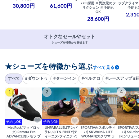
バー採用 ※異次元のフ
ップクライマ
30,800円
61,600円
リクション ※予約も
予約も
OK
2,31
28,600円
オトクなセールやセット
シューズを特徴から探せます
★シューズを特徴から選ぶ
すべて見る
すべて
#ダウントゥ
#ターンイン
#ベルクロ
#レースアップ #
1
2
3
4
予約もOK
予約もOK
MadRock(マッドロッ
UNPARALLEL(アンパ
SPORTIVA(スポルティ
SPORTIVA
ク) Remora Pro
ラレル) TN-FINITY(テ
バ) SKWAMA LITE
バ) Solutio
ADVANCED(レモラ プ
ィーエヌ-フィニティ)
WOMAN(スクワマ ラ
JR(ソリュー