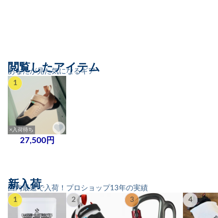
閲覧したアイテム
あなたが見た気になるギア
1
×入荷待ち
27,500円
新入荷
国内最速で入荷！プロショップ13年の実績
1
2
3
4