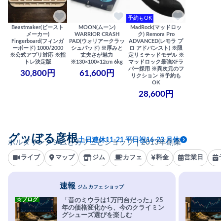
予約もOK
Beastmaker(ビースト
MOON(ムーン)
MadRock(マッドロッ
メーカー)
WARRIOR CRASH
ク) Remora Pro
Fingerboard(フィンガ
PAD(ウォリアークラッ
ADVANCED(レモラ プ
ーボード) 1000/2000
シュパッド) ※厚みと
ロ アドバンスト) ※限
※公式アプリ対応 ※指
丈夫さが魅力
定リミテッドモデル ※
トレ決定版
※130×100×12cm 6kg
マッドロック最強XFラ
バー採用 ※異次元のフ
30,800円
61,600円
リクション ※予約も
OK
28,600円
グッぼる彦根
土日連休11-21 平日祝16-23 月休
ボルダリングジムとカフェとショップ｜2013年創業
ライブ
マップ
ジム
カフェ
料金
営業日
速報
ジム カフェ ショップ
☆ブログ
「昔のミウラは1万円台だった」25
年の価格変化から、今のクライミン
グシューズ選びを楽しむ