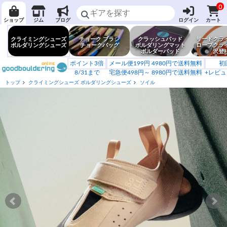
0
ショップ
ジム
ブログ
ログイン
カート
クライミングシューズ
チョーク ブラシ
クラッシュパッド
リードクラ
ボルダリングシューズ
チョークバッグ
ボルダリングマット
ロープクラ
ボルダーパッド
沢登
ポイント3倍
メール便199円 4980円で送料無料
初
8/31まで
宅急便498円～ 8980円で送料無料
+レビュ
トップ
クライミングシューズ ボルダリングシューズ
ソイル