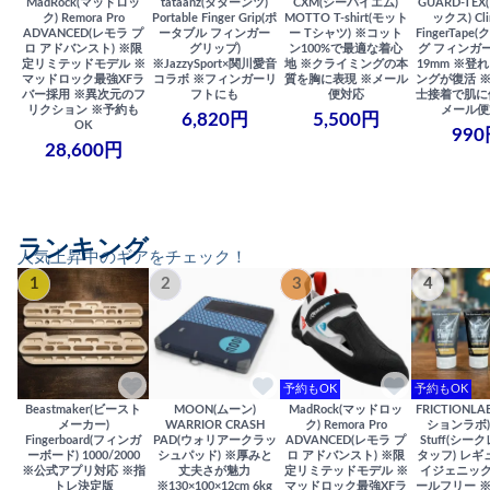
MadRock(マッドロッ
tataanz(タターンツ)
CXM(シーバイエム)
GUARD-TE
ク) Remora Pro
Portable Finger Grip(ポ
MOTTO T-shirt(モット
ックス) Cli
ADVANCED(レモラ プ
ータブル フィンガー
ー Tシャツ) ※コット
FingerTap
ロ アドバンスト) ※限
グリップ)
ン100%で最適な着心
グ フィンガー
定リミテッドモデル ※
※JazzySport×関川愛音
地 ※クライミングの本
19mm ※登
マッドロック最強XFラ
コラボ ※フィンガーリ
質を胸に表現 ※メール
ングが復活 
バー採用 ※異次元のフ
フトにも
便対応
士接着で肌に
リクション ※予約も
メール便
6,820円
5,500円
OK
990
28,600円
ランキング
人気上昇中のギアをチェック！
1
2
3
4
予約もOK
予約もOK
Beastmaker(ビースト
MOON(ムーン)
MadRock(マッドロッ
FRICTIONL
メーカー)
WARRIOR CRASH
ク) Remora Pro
ションラボ) S
Fingerboard(フィンガ
PAD(ウォリアークラッ
ADVANCED(レモラ プ
Stuff(シー
ーボード) 1000/2000
シュパッド) ※厚みと
ロ アドバンスト) ※限
タッフ) レギ
※公式アプリ対応 ※指
丈夫さが魅力
定リミテッドモデル ※
イジェニック
トレ決定版
※130×100×12cm 6kg
マッドロック最強XFラ
ールフリー 