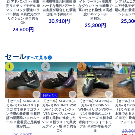
ロ アドバンスト) ※限
※楢崎智亜共同開発 ※
イト ウーマン) ※適度
ンプ ジュニア
定リミテッドモデル ※
ハードな剛性パワーと
なダウントゥ ※軽量で
ニア特化モデ
マッドロック最強XFラ
自由度が融合した最強
高いねじれ剛性 ※高感
期の足に最適
バー採用 ※異次元のフ
仕様 ※予約もOK
度FriXionソール
ンションバ
リクション ※予約も
※185g
30,910円
25,3
OK
25,300円
28,600円
セール
すべて見る
1
2
3
4
予約もOK
【セール】SCARPA(ス
【セール】SCARPA(ス
【セール】SCARPA(ス
【セール】SC
カルパ) DRAGO XT(ド
カルパ) INSTINCT VSR
カルパ) ORIGIN VS
カルパ) ORIG
ラゴ XT) ※ドラゴファ
LV(インスティンクト
WMN(オリジンVSウー
リジンVS) 
ン待望の最終形 ※超好
VSR ローボリューム)
マン) ※最高のエント
上達できる入
評の新開発ハニカムヒ
※軽く柔軟に進化した
リーシューズ ※初中級
ズ ※初中級
ール ※密着度と足裏感
VSR ※新ラストで異次
者向けコンフォートモ
フォート
覚が向上
元フィット感 ※予約も
デル ※2024年新モデ
19,8
OK
ル