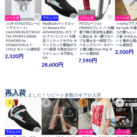
×入荷待ち
メール便
予約もOK
メール便
メール便
△UP ATHLETE(ユーピ
MadRock(マッドロッ
PETZL(ペツル)
＋mofu(プラ
ーアスリート)
ク) Remora Pro
FREINO(フレイノ) ※懸
toe hook 
CAA5500+ELECTROLY
ADVANCED(レモラ プ
垂下降の安全性を劇的
コの愛らしい
TES SPORTS DRINK
ロ アドバンスト) ※限
に高める ※一瞬でロー
ク姿 ※やわ
POWDER for
定リミテッドモデル ※
プを通せる一体型ブレ
いと素朴な風
HYDRATION & T-
マッドロック最強XFラ
ーキングスパー ※ゲー
ール便対応
CYCLE ※メール便対応
バー採用 ※異次元のフ
ト開口幅15mm 85g ※
2,500円
リクション ※予約も
メール便対応
2,320円
OK
7,590円
28,600円
再入荷
お待たせしました！リピート多数のギアが入荷
1
2
3
4
予約もOK
メール便
メール便