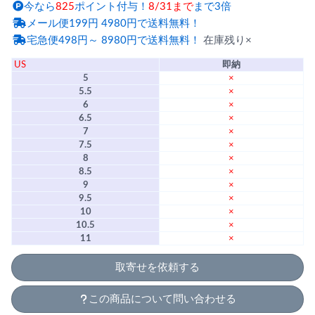
今なら
825
ポイント付与！
8/31まで
まで3倍
メール便199円 4980円で送料無料！
宅急便498円～ 8980円で送料無料！
在庫残り×
US
即納
5
×
5.5
×
6
×
6.5
×
7
×
7.5
×
8
×
8.5
×
9
×
9.5
×
10
×
10.5
×
11
×
取寄せを依頼する
この商品について問い合わせる