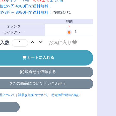
111
ポイント付与！
8/31まで
まで3倍
便199円 4980円で送料無料！
498円～ 8980円で送料無料！
在庫残り1
即納
オレンジ
×
1
ライトグレー
お気に入り
入数
カートに入れる
取寄せを依頼する
この商品について問い合わせる
品について
｜
試履き交換™について
｜
特定商取引法の表記