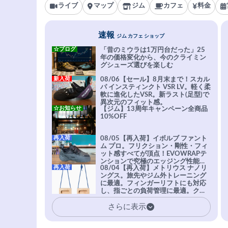
ライブ
マップ
ジム
カフェ
料金
速報
ジム カフェ ショップ
☆ブログ
「昔のミウラは1万円台だった」25
年の価格変化から、今のクライミン
グシューズ選びを楽しむ
新入荷
08/06【セール】8月末まで！スカル
パ インスティンクト VSR LV。軽く柔
軟に進化したVSR。新ラスト(足型)で
異次元のフィット感。
☆お知らせ
【ジム】13周年キャンペーン全商品
10%OFF
再入荷
08/05【再入荷】イボルブ ファント
ム プロ。フリクション・剛性・フィ
ット感すべてが頂点！EVOWRAPテ
ンションで究極のエッジング性能を
再入荷
08/04【再入荷】メトリウス ナノリ
実現。進化系ラバーEvo-74はTRAX
ングス。旅先やジム外トレーニング
を凌駕する粘着力で極小ホールドに
に最適。フィンガーリフトにも対応
安心感。
し、指ごとの負荷管理に最適。クラ
イマーの指を本気で鍛えるギア。
さらに表示