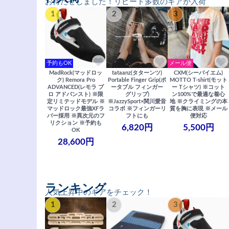
お待たせしました！リピート多数のギアが入荷
1
2
3
予約もOK
メール便
MadRock(マッドロッ
tataanz(タターンツ)
CXM(シーバイエム)
ク) Remora Pro
Portable Finger Grip(ポ
MOTTO T-shirt(モット
ADVANCED(レモラ プ
ータブル フィンガー
ー Tシャツ) ※コット
ロ アドバンスト) ※限
グリップ)
ン100%で最適な着心
定リミテッドモデル ※
※JazzySport×関川愛音
地 ※クライミングの本
マッドロック最強XFラ
コラボ ※フィンガーリ
質を胸に表現 ※メール
バー採用 ※異次元のフ
フトにも
便対応
リクション ※予約も
6,820円
5,500円
OK
28,600円
ランキング
人気上昇中のギアをチェック！
1
2
3