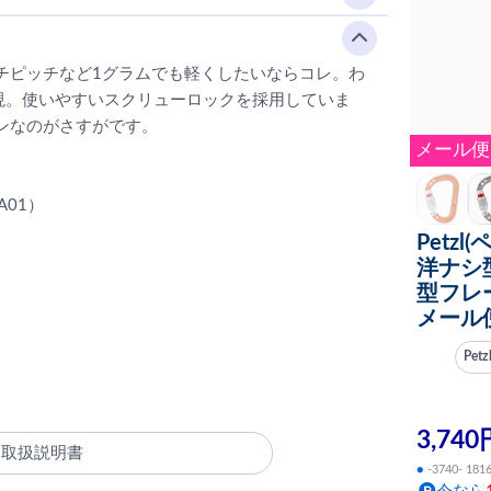
チピッチなど1グラムでも軽くしたいならコレ。わ
現。使いやすいスクリューロックを採用していま
ンなのがさすがです。
メール便
A01）
Petzl
洋ナシ
型フレ
メール
Pet
3,740
ー取扱説明書
●
-3740- 181