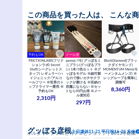
この商品を買った人は、 こんな
予約もOK
メール便
FRICTIONLABS(フリク
pamo(パモ) グッぼるミ
BlackDiamond(ブラッ
ションラボ) Secret
ニブラシ(グッぼるブラ
クダイヤモンド)
Stuff(シークレットス
シ) 1本/3色セット ※グ
MOMENTUM Mens(モ
タッフ) レギュラー/ハ
ッぼるモデル ※細竹製
ーメンタムメンズ) ※
イジェニック/アルコ
なので狭いカチやクラ
レッグループを簡単に
ールフリー ※世界のト
ックが磨ける ※収納の
調整可
ップクライマー愛用 ※
邪魔にならない ※セッ
8,360円
予約もOK
トなら90円お得 ※メー
ル便対応
2,310円
297円
グッぼる彦根
土日連休11-21 平日祝16-23 月休
ボルダリングジムとカフェとショップ｜2013年創業