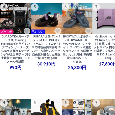
4
5
6
7
メール便
予約もOK
GUARD-TEX(ガードテ
UNPARALLEL(アンパ
SPORTIVA(スポルティ
MadRock(マッ
ックス) Climbing
ラレル) TN-FINITY(テ
バ) SKWAMA LITE
ク) Triplet(ト
FingerTape(クライミン
ィーエヌ-フィニティ)
WOMAN(スクワマ ラ
ト) ※三つ折り
グ フィンガー テープ)
※楢崎智亜共同開発 ※
イト ウーマン) ※適度
ット ※パッド間
19mm ※登れるテーピ
ハードな剛性パワーと
なダウントゥ ※軽量で
の隙間」を完全
ングが復活 ※テープ同
自由度が融合した最強
高いねじれ剛性 ※高感
※135×91cm×
士接着で肌に優しい ※
仕様 ※予約もOK
度FriXionソール
1.1kg
メール便対応
※185g
30,910円
17,600
990円
25,300円
4
5
6
7