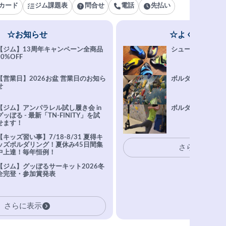
カード
ジム課題表
問合せ
電話
先払い
☆お知らせ
☆よくある質問
【ジム】13周年キャンペーン全商品
シューズ選びFAQ
10%OFF
【営業日】2026お盆 営業日のお知ら
ボルダリング上達Q
せ
【ジム】アンパラレル試し履き会 in
ボルダリングトレ
グッぼる - 最新「TN-FINITY」を試
せます！
【キッズ習い事】7/18-8/31 夏得キ
ッズボルダリング！夏休み45日間集
さらに表示
中上達！毎年恒例！
【ジム】グッぼるサーキット2026冬
全完登・参加賞発表
さらに表示