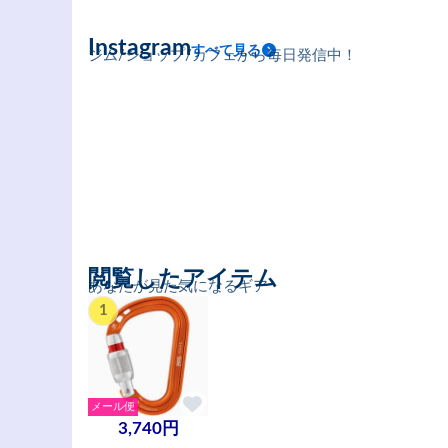
Instagram
すべて見る
ジム/ショップ/カフェから毎日発信中！
閲覧したアイテム
あなたが見た気になるギア
1
メール便
3,740円