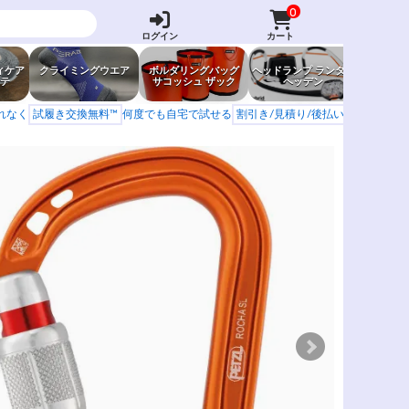
0
ログイン
カート
ィケア
クライミングウエア
ボルダリングバッグ
ヘッドランプ ランタン
防虫グッ
テ
サコッシュ ザック
ヘッデン
岩場ア
もれなく
試履き交換無料™
何度でも自宅で試せる
割引き/見積り/後払い
学校 山岳会