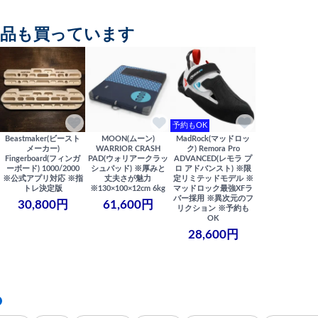
商品も買っています
予約もOK
Beastmaker(ビースト
MOON(ムーン)
MadRock(マッドロッ
メーカー)
WARRIOR CRASH
ク) Remora Pro
Fingerboard(フィンガ
PAD(ウォリアークラッ
ADVANCED(レモラ プ
ーボード) 1000/2000
シュパッド) ※厚みと
ロ アドバンスト) ※限
※公式アプリ対応 ※指
丈夫さが魅力
定リミテッドモデル ※
トレ決定版
※130×100×12cm 6kg
マッドロック最強XFラ
バー採用 ※異次元のフ
30,800円
61,600円
リクション ※予約も
OK
28,600円