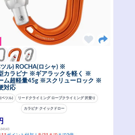
(ペツル) ROCHA(ロシャ) ※
型カラビナ ※ギアラックを軽く ※
ーム超軽量45g ※スクリューロック ※
便対応
zl(ペツル)
リードクライミング ロープクライミング 沢登り
カラビナ クイックドロー
円
634143