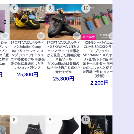
8
9
10
11
メール便
ドロッ
SPORTIVA(スポルティ
SPORTIVA(スポルティ
CXM(シーバイエム)
SoiLL(ソイ
リプレッ
バ) Solution Comp
バ) SKWAMA LITE(ス
CLIMB BRICK(クライ
Boulde
サブマ
JR(ソリューション コ
クワマ ライト) ※素材
ム ブリック)
クボルダー1
の「魔
ンプ ジュニア) ※ジュ
から見直した価格設定
Skin/Muscle ※爪ヤス
Boris
に封印
ニア特化モデル ※成長
※新ソール
リ2色/指トレ2色 ※蓄
Saberi×F
2cm
期の足に最適化したテ
FriXionBlackは脅威の
光キーホルダー ※可愛
コラ
ンションバランス
粘り ※快適さを進化さ
いのにちゃんと使える
29,
せたモデル
※岩場で光る ※メール
円
25,300円
便対応
25,300円
2,200円
8
9
10
11