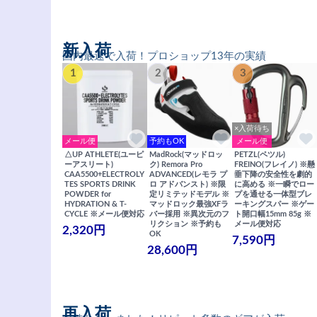
新入荷
国内最速で入荷！プロショップ13年の実績
1
2
3
×入荷待ち
メール便
予約もOK
メール便
△UP ATHLETE(ユーピ
MadRock(マッドロッ
PETZL(ペツル)
ーアスリート)
ク) Remora Pro
FREINO(フレイノ) ※懸
CAA5500+ELECTROLY
ADVANCED(レモラ プ
垂下降の安全性を劇的
TES SPORTS DRINK
ロ アドバンスト) ※限
に高める ※一瞬でロー
POWDER for
定リミテッドモデル ※
プを通せる一体型ブレ
HYDRATION & T-
マッドロック最強XFラ
ーキングスパー ※ゲー
CYCLE ※メール便対応
バー採用 ※異次元のフ
ト開口幅15mm 85g ※
リクション ※予約も
メール便対応
2,320円
OK
7,590円
28,600円
再入荷