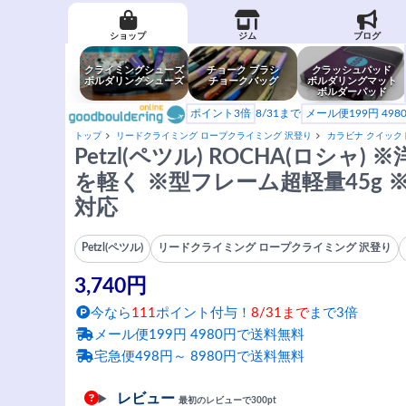
ショップ
ジム
ブログ
クライミングシューズ
チョーク ブラシ
クラッシュパッド
ボルダリングシューズ
チョークバッグ
ボルダリングマット
ボルダーパッド
ポイント3倍
8/31まで
メール便199円 49
トップ
リードクライミング ロープクライミング 沢登り
カラビナ クイック
Petzl(ペツル) ROCHA(ロシ
を軽く ※型フレーム超軽量45g
対応
Petzl(ペツル)
リードクライミング ロープクライミング 沢登り
3,740円
今なら
111
ポイント付与！
8/31まで
まで3倍
メール便199円 4980円で送料無料
宅急便498円～ 8980円で送料無料
レビュー
最初のレビューで300pt