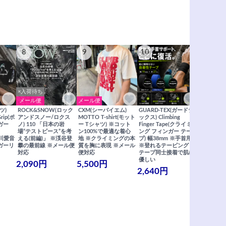
8
9
10
11
×入荷待ち
メール便
メール便
メール便
ツ)
ROCK&SNOW(ロック
CXM(シーバイエム)
GUARD-TEX(ガードテ
GUARD-
Grip(ポ
アンドスノー/ロクス
MOTTO T-shirt(モット
ックス) Climbing
ックス) Cli
ガー
ノ) 110 「日本の岩
ー Tシャツ) ※コット
Finger Tape(クライミ
FingerT
場“テストピース”を考
ン100%で最適な着心
ング フィンガー テー
グ フィン
×関川愛音
える(前編)」 ※渓谷登
地 ※クライミングの本
プ) 幅38mm ※手首用
19mm 
ガーリ
攀の最前線 ※メール便
質を胸に表現 ※メール
※登れるテーピング ※
ングが復活
対応
便対応
テープ同士接着で肌に
士接着で肌
優しい
メール便
2,090円
5,500円
2,640円
990円