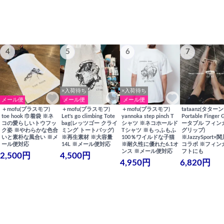
4
5
6
7
×入荷待ち
×入荷待ち
メール便
メール便
メール便
＋mofu(プラスモフ)
＋mofu(プラスモフ)
＋mofu(プラスモフ)
tataanz(タターン
toe hook 巾着袋 ※ネ
Let's go climbing Tote
yannoka step pinch T
Portable Finger 
コの愛らしいトウフッ
bag(レッツゴー クライ
シャツ ※ネコホールド
ータブル フィン
ク姿 ※やわらかな色合
ミング トートバッグ)
Tシャツ ※もっふもふ
グリップ)
いと素朴な風合い ※メ
※再生素材 ※大容量
100％ワイルドな子猫
※JazzySport
ール便対応
14L ※メール便対応
※耐久性に優れた6.1オ
コラボ ※フィン
ンス ※メール便対応
フトにも
2,500円
4,500円
4,950円
6,820円