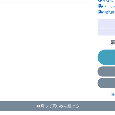
今なら
メール
宅急便
購
返
戻って買い物を続ける