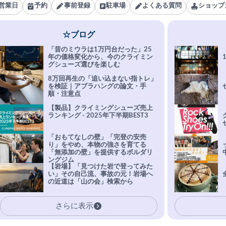
営業日
予約
事前登録
駐車場
よくある質問
ショップ
☆ブログ
「昔のミウラは1万円台だった」25
年の価格変化から、今のクライミン
グシューズ選びを楽しむ
8万回再生の「追い込まない指トレ」
を検証｜アブラハングの論文・手
順・注意点
【製品】クライミングシューズ売上
ランキング - 2025年下半期BEST3
「おもてなしの壁」「完登の安売
り」をやめ、本物の強さを育てる
「無添加の壁」を提供するボルダリ
ングジム
【岩場】「見つけた岩で登ってみた
い」その自己流、事故の元！岩場へ
の近道は「山の会」検索から
さらに表示