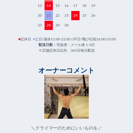
13
14
15
16
17
18
19
20
21
22
23
24
25
26
27
28
29
30
■
定休日
■
土日/連休11:00-21:00 □平日/飛び石祝16:00-23:00
配送日数：
宅急便・メール便 1-3日
※店舗定休日以外、365日毎日配送
オーナーコメント
＼クライマーのためにいいものを／