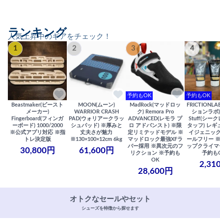
ランキング
人気上昇中のギアをチェック！
1
2
3
4
予約もOK
予約もOK
Beastmaker(ビースト
MOON(ムーン)
MadRock(マッドロッ
FRICTIONL
メーカー)
WARRIOR CRASH
ク) Remora Pro
ションラボ) S
Fingerboard(フィンガ
PAD(ウォリアークラッ
ADVANCED(レモラ プ
Stuff(シー
ーボード) 1000/2000
シュパッド) ※厚みと
ロ アドバンスト) ※限
タッフ) レギ
※公式アプリ対応 ※指
丈夫さが魅力
定リミテッドモデル ※
イジェニック
トレ決定版
※130×100×12cm 6kg
マッドロック最強XFラ
ールフリー 
バー採用 ※異次元のフ
ップクライマ
30,800円
61,600円
リクション ※予約も
予約も
OK
2,31
28,600円
オトクなセールやセット
シューズを特徴から探せます