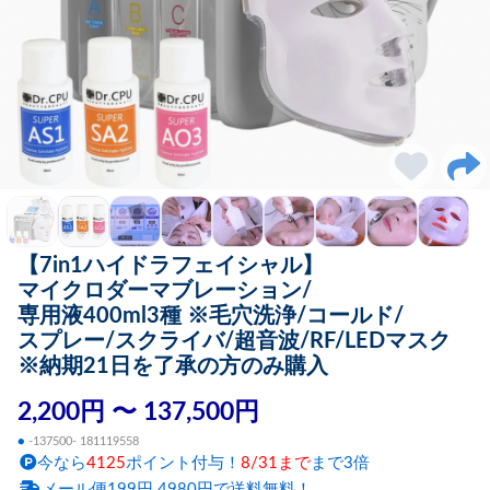
【7in1ハイドラフェイシャル】
マイクロダーマブレーション/
専用液400ml3種 ※毛穴洗浄/コールド/
スプレー/スクライバ/超音波/RF/LEDマスク
※納期21日を了承の方のみ購入
2,200円 〜 137,500円
●
-137500- 181119558
今なら
4125
ポイント付与！
8/31まで
まで3倍
メール便199円 4980円で送料無料！