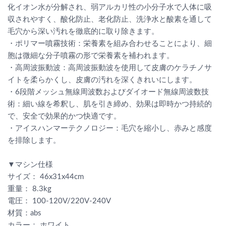
化イオン水が分解され、弱アルカリ性の小分子水で人体に吸
収されやすく、酸化防止、老化防止、洗浄水と酸素を通して
毛穴から深い汚れを徹底的に取り除きます。
・ポリマー噴霧技術：栄養素を組み合わせることにより、細
胞は微細な分子噴霧の形で栄養素を補われます。
・高周波振動波：高周波振動波を使用して皮膚のケラチノサ
イトを柔らかくし、皮膚の汚れを深くきれいにします。
・6段階メッシュ無線周波数およびダイオード無線周波数技
術：細い線を希釈し、肌を引き締め、効果は即時かつ持続的
で、安全で効果的かつ快適です。
・アイスハンマーテクノロジー：毛穴を縮小し、赤みと感度
を排除します。
▼マシン仕様
サイズ： 46x31x44cm
重量： 8.3kg
電圧： 100-120V/220V-240V
材質：abs
カラー： ホワイト