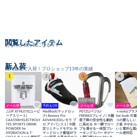
閲覧したアイテム
あなたが見た気になるギア
新入荷
国内最速で入荷！プロショップ13年の実績
1
2
3
4
×入荷待ち
メール便
予約もOK
メール便
メール便
△UP ATHLETE(ユーピ
MadRock(マッドロッ
PETZL(ペツル)
＋mofu(プラ
ーアスリート)
ク) Remora Pro
FREINO(フレイノ) ※懸
toe hook 
CAA5500+ELECTROLY
ADVANCED(レモラ プ
垂下降の安全性を劇的
コの愛らしい
TES SPORTS DRINK
ロ アドバンスト) ※限
に高める ※一瞬でロー
ク姿 ※やわ
POWDER for
定リミテッドモデル ※
プを通せる一体型ブレ
いと素朴な風
HYDRATION & T-
マッドロック最強XFラ
ーキングスパー ※ゲー
ール便対応