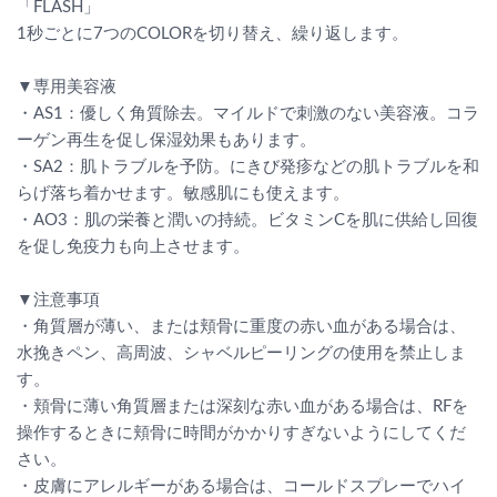
「FLASH」
1秒ごとに7つのCOLORを切り替え、繰り返します。
▼専用美容液
・AS1：優しく角質除去。マイルドで刺激のない美容液。コラ
ーゲン再生を促し保湿効果もあります。
・SA2：肌トラブルを予防。にきび発疹などの肌トラブルを和
らげ落ち着かせます。敏感肌にも使えます。
・AO3：肌の栄養と潤いの持続。ビタミンCを肌に供給し回復
を促し免疫力も向上させます。
▼注意事項
・角質層が薄い、または頬骨に重度の赤い血がある場合は、
水挽きペン、高周波、シャベルピーリングの使用を禁止しま
す。
・頬骨に薄い角質層または深刻な赤い血がある場合は、RFを
操作するときに頬骨に時間がかかりすぎないようにしてくだ
さい。
・皮膚にアレルギーがある場合は、コールドスプレーでハイ