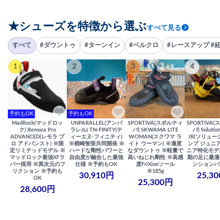
★シューズを特徴から選ぶ
すべて見る
すべて
#ダウントゥ
#ターンイン
#ベルクロ
#レースアップ #
1
2
3
4
予約もOK
予約もOK
MadRock(マッドロッ
UNPARALLEL(アンパ
SPORTIVA(スポルティ
SPORTIVA
ク) Remora Pro
ラレル) TN-FINITY(テ
バ) SKWAMA LITE
バ) Solutio
ADVANCED(レモラ プ
ィーエヌ-フィニティ)
WOMAN(スクワマ ラ
JR(ソリュー
ロ アドバンスト) ※限
※楢崎智亜共同開発 ※
イト ウーマン) ※適度
ンプ ジュニア
定リミテッドモデル ※
ハードな剛性パワーと
なダウントゥ ※軽量で
ニア特化モデ
マッドロック最強XFラ
自由度が融合した最強
高いねじれ剛性 ※高感
期の足に最適
バー採用 ※異次元のフ
仕様 ※予約もOK
度FriXionソール
ンションバ
リクション ※予約も
※185g
30,910円
25,3
OK
25,300円
28,600円