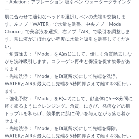
・Ablation：アブレーション 吸引ペン ウォーターグラインダ
ー
肌に合わせて適切なヘッドを選択しペンの先端を交換しま
す。左ノブ「WATER」で水量を調整、中央ノブ「Mode
Chooce」で美容液を選択、右ノブ「AIR」で吸引を調整しま
す。常に液がこぼれない程度に水量と吸引を調整してくださ
い。
・角質除去：「Mode」をA(as1)にして、優しく角質除去しな
がら洗浄吸引します。コラーゲン再生と保湿を促す効果があ
ります。
・先端洗浄：「Mode」をD(蒸留水)にして先端を洗浄。
WATERとAIRを最大にし先端を5秒間押さえて離すを3回行い
ます。
・強化予防：「Mode」をB(sa2)にして、顔全体に5〜8分間に
軽く塗るようにクレンジング。角質、にきび、発疹などの肌
トラブルを和らげ、効果的に肌に潤いを与えながら落ち着か
せます。
・先端洗浄：「Mode」をD(蒸留水)にして先端を掃除。
WATERとAIRを最大にし先端を5秒間押さえて離すを3回行い