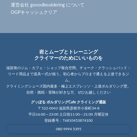
運営会社 gooodbouldering について
OGPキャッシュクリア
岩とムーブとトレーニング
クライマーのためにいいものを
滋賀発のジム・カフェ・ショップ複合空間。チョーク・クラッシュパッド・
リード用品まで道具一式が揃う。初心者からプロまで通える上達できるジ
ム。
クライミングシューズ国内最多・極上エスプレッソ・上達ボルダリング壁。
自然・挑戦・冒険が好きな方、ぜひお越しください
グッぼる ボルダリングCafe クライミング通販
〒522-0043 滋賀県彦根市小泉町34-8
平日16:00～23:00 土日祝11:00～21:00 月曜定休
登録番号：T6810453874100
080 9994 5395