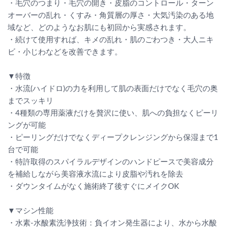
・毛穴のつまり・毛穴の開き・皮脂のコントロール・ターン
オーバーの乱れ・くすみ・角質層の厚さ・大気汚染のある地
域など、どのようなお肌にも初回から実感されます。
・続けて使用すれば、キメの乱れ・肌のごわつき・大人ニキ
ビ・小じわなどを改善できます。
▼特徴
・水流(ハイドロ)の力を利用して肌の表面だけでなく毛穴の奥
までスッキリ
・4種類の専用薬液だけを贅沢に使い、肌への負担なくピーリ
ングが可能
・ピーリングだけでなくディープクレンジングから保湿まで1
台で可能
・特許取得のスパイラルデザインのハンドピースで美容成分
を補給しながら美容液水流により皮脂や汚れを除去
・ダウンタイムがなく施術終了後すぐにメイクOK
▼マシン性能
・水素-水酸素洗浄技術：負イオン発生器により、水から水酸