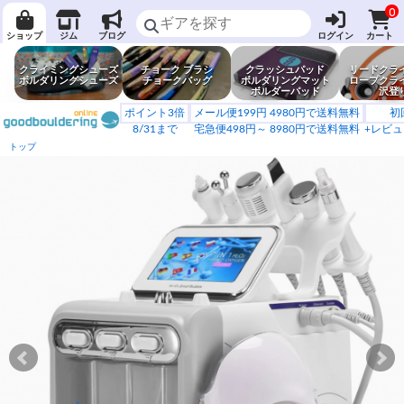
0
ショップ
ジム
ブログ
ログイン
カート
クライミングシューズ
チョーク ブラシ
クラッシュパッド
リードクラ
ボルダリングシューズ
チョークバッグ
ボルダリングマット
ロープクラ
ボルダーパッド
沢登
ポイント3倍
メール便199円 4980円で送料無料
初
8/31まで
宅急便498円～ 8980円で送料無料
+レビュ
トップ