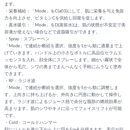
ます。
・栄養補給：「Mode」をC(a03)にして、肌に栄養を与え免疫
力を向上させ、ビタミンCを供給し回復を促します。
・真水吸引：「Mode」をD(蒸留水)は、肌の状態が不安定で美
容液が使えない場合などで皮脂吸引ができます。
・Spray：スプレーペン
「Mode」で連続か断続を選択、強度を1から順に適量まで上
げていきます。ハンドル上の小さなボトルに高品位セラムエ
ッセンスを入れ、顔全体にスプレーします。細かい霧状で全
体から毛穴、シワの奥までまんべんなく手軽にムラなく塗布
できます。
・RF：ラジオ波
「Mode」で連続か断続を選択、強度を5から順に調整しま
す。上向きに持ち上げるか、外向きに円形に動かして操作し
ます。ラジオ波によるジュース熱で余分な脂肪の燃焼効果が
高まります。肌のシワやキメに沿ってフェイスリフトが可能
です。
・Cold：コールドハンマー
顔にジェルを塗り下から上に円を5〜8 分描きます。毛穴が引