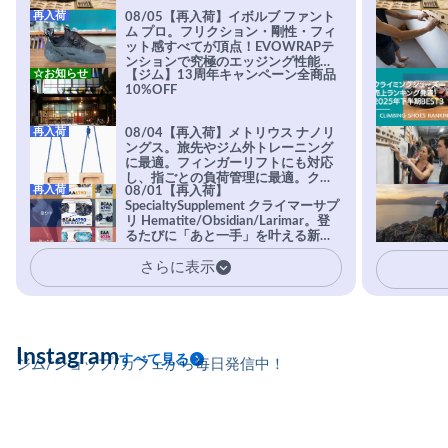
再入荷
08/05【再入荷】イボルブ ファント
ム プロ。フリクション・剛性・フィ
ット感すべてが頂点！EVOWRAPテ
ンションで究極のエッジング性能を
☆お知らせ
【ジム】13周年キャンペーン全商品
実現。進化系ラバーEvo-74はTRAX
10%OFF
を凌駕する粘着力で極小ホールドに
安心感。
再入荷
08/04【再入荷】メトリウス ナノリ
ングス。旅先やジム外トレーニング
に最適。フィンガーリフトにも対応
し、指ごとの負荷管理に最適。クラ
再入荷
08/01【再入荷】
イマーの指を本気で鍛えるギア。
SpecialtySupplement クライマーサプ
リ Hematite/Obsidian/Larimar。登
るたびに「あと一手」を叶える新習
慣。高強度・高頻度のトレーニング
さらに表示
に耐えられる体を目指すクライマー
に、圧倒的支持を受ける専用設計サ
プリ。
Instagram
すべて見る
ジム/ショップ/カフェから毎日発信中！