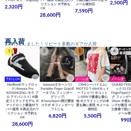
CYCLE ※メール便対応
バー採用 ※異次元のフ
ト開口幅15mm 85g ※
2,500円
リクション ※予約も
メール便対応
2,320円
OK
7,590円
28,600円
再入荷
お待たせしました！リピート多数のギアが入荷
1
2
3
4
予約もOK
メール便
メール便
MadRock(マッドロッ
tataanz(タターンツ)
CXM(シーバイエム)
GUARD-TE
ク) Remora Pro
Portable Finger Grip(ポ
MOTTO T-shirt(モット
ックス) Cli
ADVANCED(レモラ プ
ータブル フィンガー
ー Tシャツ) ※コット
FingerTap
ロ アドバンスト) ※限
グリップ)
ン100%で最適な着心
グ フィンガー
定リミテッドモデル ※
※JazzySport×関川愛音
地 ※クライミングの本
19mm ※登
マッドロック最強XFラ
コラボ ※フィンガーリ
質を胸に表現 ※メール
ングが復活 
バー採用 ※異次元のフ
フトにも
便対応
士接着で肌に
リクション ※予約も
メール便
6,820円
5,500円
OK
990
28,600円