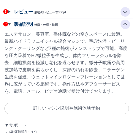
レビュー
最初のレビューで300pt
製品説明
特徴・仕様・動画
エステサロン、美容室、整体院などの空きスペースに最適。
最新ハイドラフェイシャル複合マシンで、毛穴洗浄・ピーリ
ング・クーリングなど7種の施術がノンストップで可能。高度
な圧力吸着でH2微粒子を生成し、体内フリーラジカルを除
去、細胞損傷を軽減し老化を遅らせます。微分子噴霧や高周
波加熱で皮膚を柔らかくし、深部の汚れを除去、コラーゲン
生成を促進。ウェットマイクロダーマブレーションとして世
界に広がっている施術です。操作方法やアフターサービス
を、電話、メール、ビデオ通話で受け付けております。
詳しいマシン説明や施術体験予約
▼サポート
・保証期間：1年