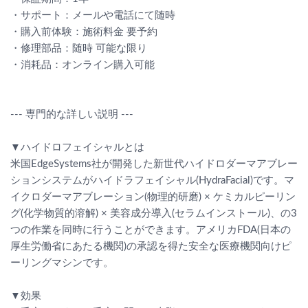
・サポート：メールや電話にて随時
・購入前体験：施術料金 要予約
・修理部品：随時 可能な限り
・消耗品：オンライン購入可能
--- 専門的な詳しい説明 ---
▼ハイドロフェイシャルとは
米国EdgeSystems社が開発した新世代ハイドロダーマアブレー
ションシステムがハイドラフェイシャル(HydraFacial)です。マ
イクロダーマアブレーション(物理的研磨) × ケミカルピーリン
グ(化学物質的溶解) × 美容成分導入(セラムインストール)、の3
つの作業を同時に行うことができます。アメリカFDA(日本の
厚生労働省にあたる機関)の承認を得た安全な医療機関向けピ
ーリングマシンです。
▼効果