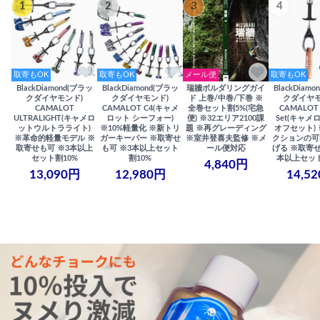
1
2
3
4
取寄もOK
取寄もOK
メール便
取寄もOK
BlackDiamond(ブラッ
BlackDiamond(ブラッ
瑞牆ボルダリングガイ
BlackDiam
クダイヤモンド)
クダイヤモンド)
ド 上巻/中巻/下巻 ※
クダイヤモ
CAMALOT
CAMALOT C4(キャメ
全巻セット割5%(宅急
CAMALOT 
ULTRALIGHT(キャメロ
ロット シーフォー)
便) ※32エリア2100課
Set(キャメロ
ットウルトラライト)
※10%軽量化 ※新トリ
題 ※再グレーディング
オフセット)
※革命的軽量モデル ※
ガーキーパー ※取寄せ
※室井登喜夫監修 ※メ
クションの可
取寄せも可 ※3本以上
も可 ※3本以上セット
ール便対応
げる ※取寄せ
セット割10%
割10%
本以上セット
4,840円
13,090円
12,980円
14,5