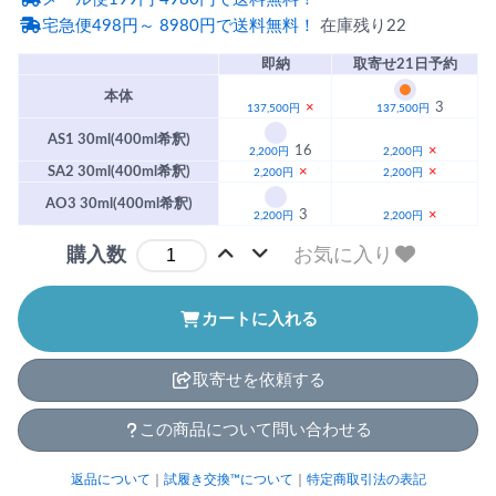
宅急便498円～ 8980円で送料無料！
在庫残り22
即納
取寄せ21日予約
本体
×
3
137,500円
137,500円
AS1 30ml(400ml希釈)
16
×
2,200円
2,200円
SA2 30ml(400ml希釈)
×
×
2,200円
2,200円
AO3 30ml(400ml希釈)
3
×
2,200円
2,200円
お気に入り
購入数
カートに入れる
取寄せを依頼する
この商品について問い合わせる
返品について
｜
試履き交換™について
｜
特定商取引法の表記