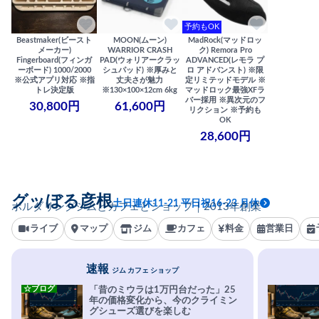
予約もOK
Beastmaker(ビースト
MOON(ムーン)
MadRock(マッドロッ
メーカー)
WARRIOR CRASH
ク) Remora Pro
Fingerboard(フィンガ
PAD(ウォリアークラッ
ADVANCED(レモラ プ
ーボード) 1000/2000
シュパッド) ※厚みと
ロ アドバンスト) ※限
※公式アプリ対応 ※指
丈夫さが魅力
定リミテッドモデル ※
トレ決定版
※130×100×12cm 6kg
マッドロック最強XFラ
バー採用 ※異次元のフ
30,800円
61,600円
リクション ※予約も
OK
28,600円
グッぼる彦根
土日連休11-21 平日祝16-23 月休
ボルダリングジムとカフェとショップ｜2013年創業
ライブ
マップ
ジム
カフェ
料金
営業日
速報
ジム カフェ ショップ
☆ブログ
「昔のミウラは1万円台だった」25
年の価格変化から、今のクライミン
グシューズ選びを楽しむ