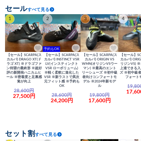
セール
すべて見る
1
2
3
4
予約もOK
【セール】SCARPA(ス
【セール】SCARPA(ス
【セール】SCARPA(ス
【セール】SC
カルパ) DRAGO XT(ド
カルパ) INSTINCT VSR
カルパ) ORIGIN VS
カルパ) ORIG
ラゴ XT) ※ドラゴファ
LV(インスティンクト
WMN(オリジンVSウー
リジンVS) 
ン待望の最終形 ※超好
VSR ローボリューム)
マン) ※最高のエント
上達できる入
評の新開発ハニカムヒ
※軽く柔軟に進化した
リーシューズ ※初中級
ズ ※初中級
ール ※密着度と足裏感
VSR ※新ラストで異次
者向けコンフォートモ
フォート
覚が向上
元フィット感 ※予約も
デル ※2024年新モデ
19,8
OK
ル
28,600円
17,6
28,600円
19,800円
27,500円
24,200円
17,600円
セット割
すべて見る