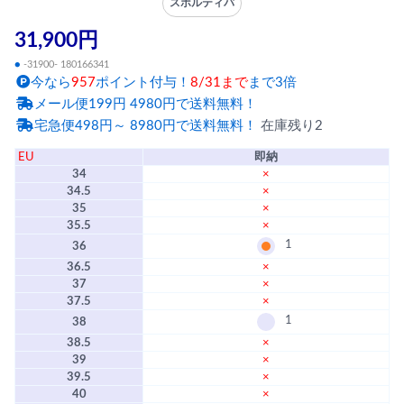
スポルティバ
31,900円
●
-31900- 180166341
今なら
957
ポイント付与！
8/31まで
まで3倍
メール便199円 4980円で送料無料！
宅急便498円～ 8980円で送料無料！
在庫残り2
EU
即納
34
×
34.5
×
35
×
35.5
×
1
36
36.5
×
37
×
37.5
×
1
38
38.5
×
39
×
39.5
×
40
×