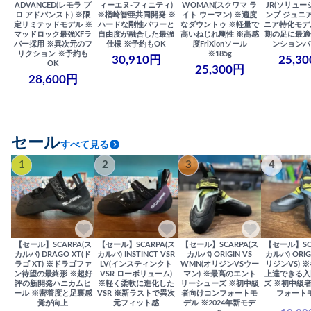
ADVANCED(レモラ プ
ィーエヌ-フィニティ)
WOMAN(スクワマ ラ
JR(ソリュー
ロ アドバンスト) ※限
※楢崎智亜共同開発 ※
イト ウーマン) ※適度
ンプ ジュニア
定リミテッドモデル ※
ハードな剛性パワーと
なダウントゥ ※軽量で
ニア特化モデ
マッドロック最強XFラ
自由度が融合した最強
高いねじれ剛性 ※高感
期の足に最適
バー採用 ※異次元のフ
仕様 ※予約もOK
度FriXionソール
ンションバ
リクション ※予約も
※185g
30,910円
25,3
OK
25,300円
28,600円
セール
すべて見る
1
2
3
4
【セール】SCARPA(ス
【セール】SCARPA(ス
【セール】SCARPA(ス
【セール】SC
カルパ) DRAGO XT(ド
カルパ) INSTINCT VSR
カルパ) ORIGIN VS
カルパ) ORIG
ラゴ XT) ※ドラゴファ
LV(インスティンクト
WMN(オリジンVSウー
リジンVS) 
ン待望の最終形 ※超好
VSR ローボリューム)
マン) ※最高のエント
上達できる入
評の新開発ハニカムヒ
※軽く柔軟に進化した
リーシューズ ※初中級
ズ ※初中級
ール ※密着度と足裏感
VSR ※新ラストで異次
者向けコンフォートモ
フォート
覚が向上
元フィット感
デル ※2024年新モデ