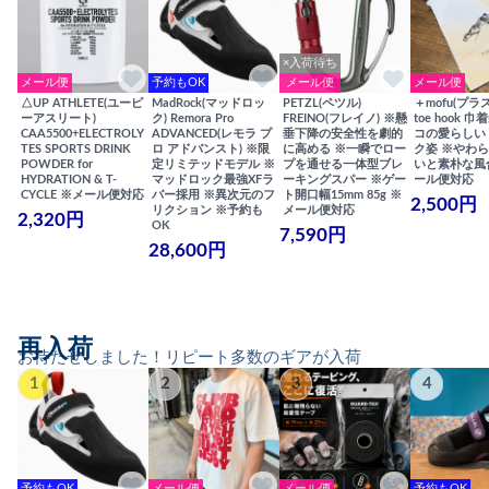
×入荷待ち
メール便
予約もOK
メール便
メール便
△UP ATHLETE(ユーピ
MadRock(マッドロッ
PETZL(ペツル)
＋mofu(プラ
ーアスリート)
ク) Remora Pro
FREINO(フレイノ) ※懸
toe hook 
CAA5500+ELECTROLY
ADVANCED(レモラ プ
垂下降の安全性を劇的
コの愛らしい
TES SPORTS DRINK
ロ アドバンスト) ※限
に高める ※一瞬でロー
ク姿 ※やわ
POWDER for
定リミテッドモデル ※
プを通せる一体型ブレ
いと素朴な風
HYDRATION & T-
マッドロック最強XFラ
ーキングスパー ※ゲー
ール便対応
CYCLE ※メール便対応
バー採用 ※異次元のフ
ト開口幅15mm 85g ※
2,500円
リクション ※予約も
メール便対応
2,320円
OK
7,590円
28,600円
再入荷
お待たせしました！リピート多数のギアが入荷
1
2
3
4