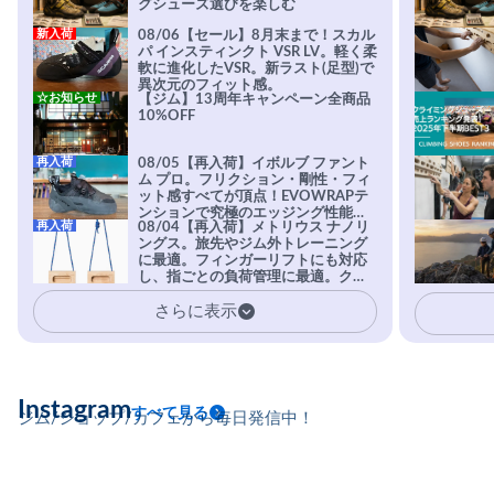
グシューズ選びを楽しむ
新入荷
08/06【セール】8月末まで！スカル
パ インスティンクト VSR LV。軽く柔
軟に進化したVSR。新ラスト(足型)で
異次元のフィット感。
☆お知らせ
【ジム】13周年キャンペーン全商品
10%OFF
再入荷
08/05【再入荷】イボルブ ファント
ム プロ。フリクション・剛性・フィ
ット感すべてが頂点！EVOWRAPテ
ンションで究極のエッジング性能を
再入荷
08/04【再入荷】メトリウス ナノリ
実現。進化系ラバーEvo-74はTRAX
ングス。旅先やジム外トレーニング
を凌駕する粘着力で極小ホールドに
に最適。フィンガーリフトにも対応
安心感。
し、指ごとの負荷管理に最適。クラ
イマーの指を本気で鍛えるギア。
さらに表示
Instagram
すべて見る
ジム/ショップ/カフェから毎日発信中！