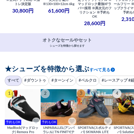
トレ決定版
※130×100×12cm 6kg
マッドロック最強XFラ
ールフリー 
バー採用 ※異次元のフ
ップクライマ
30,800円
61,600円
リクション ※予約も
予約も
OK
2,31
28,600円
オトクなセールやセット
シューズを特徴から探せます
★シューズを特徴から選ぶ
すべて見る
すべて
#ダウントゥ
#ターンイン
#ベルクロ
#レースアップ #
1
2
3
4
予約もOK
予約もOK
MadRock(マッドロッ
UNPARALLEL(アンパ
SPORTIVA(スポルティ
SPORTIVA
ク) Remora Pro
ラレル) TN-FINITY(テ
バ) SKWAMA LITE
バ) Solutio