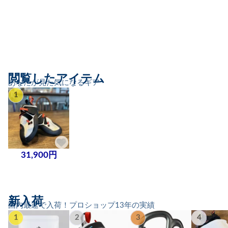
閲覧したアイテム
あなたが見た気になるギア
1
31,900円
新入荷
国内最速で入荷！プロショップ13年の実績
1
2
3
4