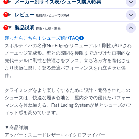
メーカー別サイズ表/シューズ購入特典
レビュー
最初のレビューで300pt
製品説明
特徴・仕様・動画
迷ったらこちら！シューズ選びFAQ
スポルティバの名作No-Edgeがリニューアル！剛性がUPされ
ノーエッジ完成形。壁との隙間を極限まで近づけた画期的な
先代モデルに剛性と快適さをプラス。立ち込み方を進化させ
より快適に楽しく登る最適パフォーマンスを両立させた傑
作。
クライミングをより楽しくするために設計・開発されたこの
シューズは、快適な履き心地と、屋内外での優れたパフォー
マンスを兼ね備える。Fast Lacing Systemが足とシューズのフ
ィット感を高めています。
▼商品詳細
アッパー：スエードレザー+マイクロファイバー