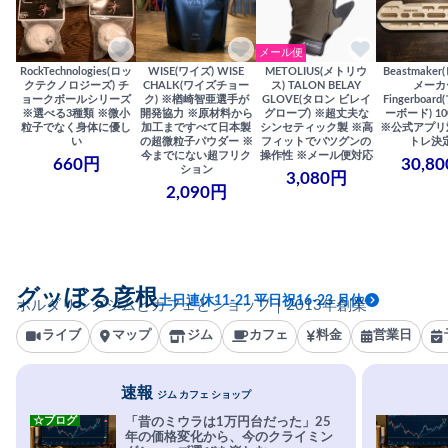
メール便
RockTechnologies(ロッ
WISE(ワイズ) WISE
METOLIUS(メトリウ
Beastmake
クテクノロジーズ) チ
CHALK(ワイズチョー
ス) TALON BELAY
メーカ
ョークボールシリーズ
ク) ※楢崎智亜選手が
GLOVE(タロン ビレイ
Fingerboa
※選べる3種類 ※微小
開発協力 ※原材料から
グローブ) ※超丈夫な
ーボード) 100
粒子でなく身体に優し
加工まですべて日本製
シンセティック製 ※高
※公式アプリ
い
の超微粒子パウダー ※
フィットでバツグンの
トレ決
今までにない超フリク
操作性 ※メール便対応
660円
30,8
ション
3,080円
2,090円
グッぼる彦根
土日連休11-21 平日祝16-23 月休
ボルダリングジムとカフェとショップ｜2013年創業
ライブ
マップ
ジム
カフェ
料金
営業日
速報
ジム カフェ ショップ
☆ブログ
「昔のミウラは1万円台だった」25
年の価格変化から、今のクライミン