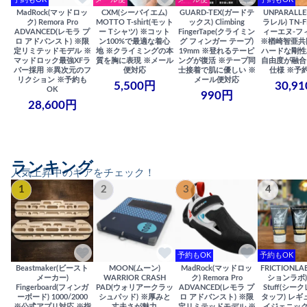
予約もOK
メール便
メール便
予約もOK
MadRock(マッドロッ
CXM(シーバイエム)
GUARD-TEX(ガードテ
UNPARALL
ク) Remora Pro
MOTTO T-shirt(モット
ックス) Climbing
ラレル) TN-F
ADVANCED(レモラ プ
ー Tシャツ) ※コット
FingerTape(クライミン
ィーエヌ-フ
ロ アドバンスト) ※限
ン100%で最適な着心
グ フィンガー テープ)
※楢崎智亜共
定リミテッドモデル ※
地 ※クライミングの本
19mm ※登れるテーピ
ハードな剛性
マッドロック最強XFラ
質を胸に表現 ※メール
ングが復活 ※テープ同
自由度が融合
バー採用 ※異次元のフ
便対応
士接着で肌に優しい ※
仕様 ※予
リクション ※予約も
メール便対応
5,500円
30,9
OK
990円
28,600円
ランキング
人気上昇中のギアをチェック！
1
2
3
4
予約もOK
予約もOK
Beastmaker(ビースト
MOON(ムーン)
MadRock(マッドロッ
FRICTIONL
メーカー)
WARRIOR CRASH
ク) Remora Pro
ションラボ) S
Fingerboard(フィンガ
PAD(ウォリアークラッ
ADVANCED(レモラ プ
Stuff(シー
ーボード) 1000/2000
シュパッド) ※厚みと
ロ アドバンスト) ※限
タッフ) レギ
※公式アプリ対応 ※指
丈夫さが魅力
定リミテッドモデル ※
イジェニック