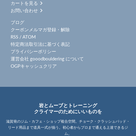
カートを見る
お問い合わせ
ブログ
クーポンメルマガ登録・解除
RSS
/
ATOM
特定商法取引法に基づく表記
プライバシーポリシー
運営会社 gooodbouldering について
OGPキャッシュクリア
岩とムーブとトレーニング
クライマーのためにいいものを
滋賀発のジム・カフェ・ショップ複合空間。チョーク・クラッシュパッド・
リード用品まで道具一式が揃う。初心者からプロまで通える上達できるジ
ム。