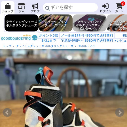
0
ショップ
ジム
ブログ
ログイン
カート
クライミングシューズ
チョーク ブラシ
クラッシュパッド
リードクラ
ボルダリングシューズ
チョークバッグ
ボルダリングマット
ロープクラ
ボルダーパッド
沢登
ポイント3倍
メール便199円 4980円で送料無料
初
8/31まで
宅急便498円～ 8980円で送料無料
+レビュ
トップ
クライミングシューズ ボルダリングシューズ
スポルティバ