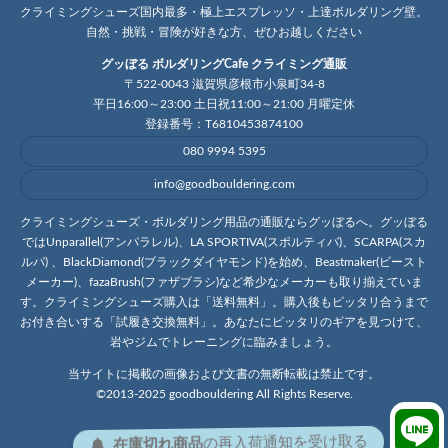
クライミングシューズ国内最多・極上エスプレッソ・上達ボルダリング壁。
自然・挑戦・冒険が好きな方、ぜひお越しください
グッぼる ボルダリングCafe クライミング通販
〒522-0043 滋賀県彦根市小泉町34-8
平日16:00～23:00 土日祝11:00～21:00 月曜定休
登録番号：T6810453874100
080 9994 5395
info@goodbouldering.com
クライミングシューズ・ボルダリング用品の通販ならグッぼるへ。グッぼる
ではUnparallel(アンパラレル)、LA SPORTIVA(スポルティバ)、SCARPA(スカ
ルパ) 、BlackDiamond(ブラックダイヤモンド)を始め、Beastmaker(ビースト
メーカー)、fazaBrush(ファザブラシ)など希少なメーカーも取り揃えていま
す。クライミングシューズ購入は「送料無料」。購入後もピッタリ合うまで
お付き合いする「試履き交換無料」。あなたにピッタリのギアを見つけて、
岩やジムでトレーニングに臨みましょう。
当サイトに掲載の画像および文書の無断転載は禁止です。
©2013-2025 goodbouldering All Rights Reserve.
在庫切れ商品
の
再入荷
通知を
受け取る