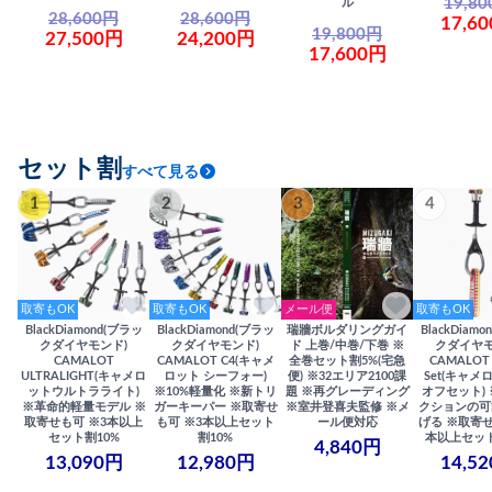
19,8
ル
28,600円
28,600円
17,6
19,800円
27,500円
24,200円
17,600円
セット割
すべて見る
1
2
3
4
取寄もOK
取寄もOK
メール便
取寄もOK
BlackDiamond(ブラッ
BlackDiamond(ブラッ
瑞牆ボルダリングガイ
BlackDiam
クダイヤモンド)
クダイヤモンド)
ド 上巻/中巻/下巻 ※
クダイヤモ
CAMALOT
CAMALOT C4(キャメ
全巻セット割5%(宅急
CAMALOT 
ULTRALIGHT(キャメロ
ロット シーフォー)
便) ※32エリア2100課
Set(キャメロ
ットウルトラライト)
※10%軽量化 ※新トリ
題 ※再グレーディング
オフセット)
※革命的軽量モデル ※
ガーキーパー ※取寄せ
※室井登喜夫監修 ※メ
クションの可
取寄せも可 ※3本以上
も可 ※3本以上セット
ール便対応
げる ※取寄せ
セット割10%
割10%
本以上セット
4,840円
13,090円
12,980円
14,5