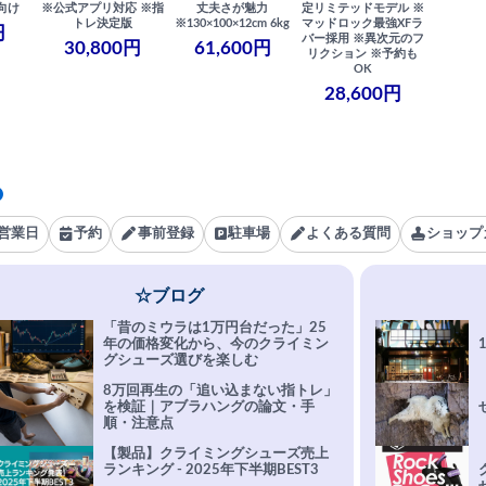
向け
※公式アプリ対応 ※指
丈夫さが魅力
定リミテッドモデル ※
トレ決定版
※130×100×12cm 6kg
マッドロック最強XFラ
円
バー採用 ※異次元のフ
30,800円
61,600円
リクション ※予約も
OK
28,600円
営業日
予約
事前登録
駐車場
よくある質問
ショップ
☆ブログ
「昔のミウラは1万円台だった」25
年の価格変化から、今のクライミン
グシューズ選びを楽しむ
8万回再生の「追い込まない指トレ」
を検証｜アブラハングの論文・手
順・注意点
【製品】クライミングシューズ売上
ランキング - 2025年下半期BEST3