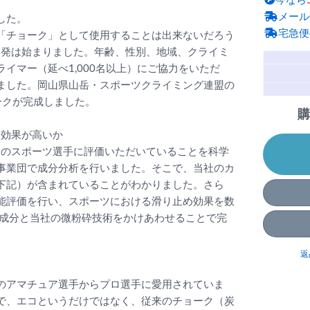
今なら
メール
した。
宅急便
「チョーク」として使用することは出来ないだろう
O」の開発は始まりました。年齢、性別、地域、クライミ
イマー（延べ1,000名以上）にご協力をいただ
ました。岡山県山岳・スポーツクライミング連盟の
ークが完成しました。
購
して効果が高いか
」が多くのスポーツ選手に評価いただいていることを科学
事業団で成分分析を行いました。そこで、当社のカ
下記）が含まれていることがわかりました。さら
能評価を行い、スポーツにおける滑り止め効果を数
然成分と当社の微粉砕技術をかけあわせることで完
返
のアマチュア選手からプロ選手に愛用されていま
で、エコというだけではなく、従来のチョーク（炭