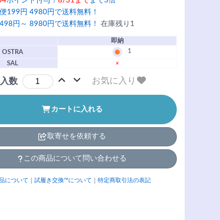
54
ポイント付与！
8/31まで
まで3倍
便199円 4980円で送料無料！
498円～ 8980円で送料無料！
在庫残り1
即納
1
OSTRA
SAL
×
お気に入り
入数
カートに入れる
取寄せを依頼する
この商品について問い合わせる
品について
｜
試履き交換™について
｜
特定商取引法の表記