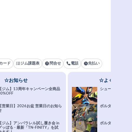
カード
ジム課題表
問合せ
電話
先払い
☆お知らせ
☆よくある質問
【ジム】13周年キャンペーン全商品
シューズ選びFAQ
10%OFF
【営業日】2026お盆 営業日のお知ら
ボルダリング上達Q
せ
【ジム】アンパラレル試し履き会 in
ボルダリングトレ
グッぼる - 最新「TN-FINITY」を試