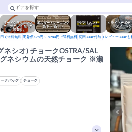
リードクライミング
ボルダートレーニング
サプリメント
クライマーボデ
ロープクライミング
指トレ 筋トレ
ボディーメン
沢登り
80円で送料無料
宅急便498円～ 8980円で送料無料
初回300P付与
+レビュー300P
マグネシオ) チョークOSTRA/SAL
グネシウムの天然チョーク ※瀬
ョークバッグ
チョーク