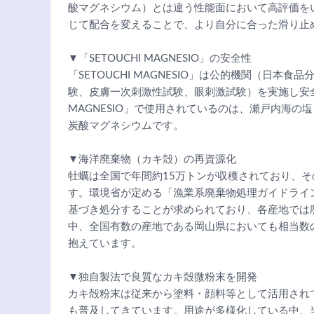
酸マグネシウム）とは違う性能面において高評価を
じて配合を変えることで、より自分に合った滑り止
▼「SETOUCHI MAGNESIO」の安全性
「SETOUCHI MAGNESIO」は公的機関（日
験、皮膚一次刺激性試験、眼刺激試験）を実施し安全性
MAGNESIO」で使用されているのは、瀬戸内海
炭酸マグネシウムです。
▼海洋廃棄物（カキ殻）の再資源化
牡蠣は全国で年間約15万トンが収穫されており、そ
す。環境省が定める「漁業系廃棄物処理ガイドライ
基づき処分することが求められており、各産地では
中、全国有数の産地である岡山県においても相当数
抱えています。
▼独自製法で良質なカキ殻微粉末を開発
カキ殻粉末は従来から塗料・顔料等として活用され
も普及してきています。用途が多様化している中、