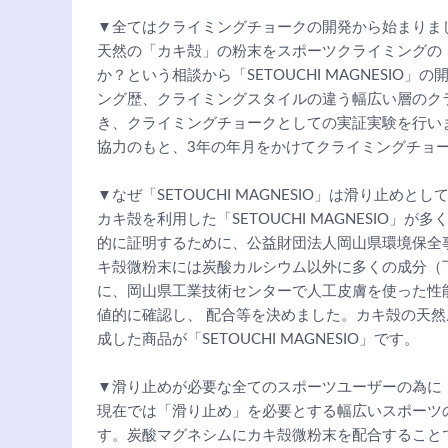
▼全てはクライミングチョークの開発から始まりま
天然の「カキ殻」の粉末をスポーツクライミングの
か？という相談から「SETOUCHI MAGNESI
ング歴、クライミングスタイルの違う幅広い層のクラ
き、クライミングチョークとしての実証実験を行い
協力のもと、3年の年月をかけてクライミングチョ
▼なぜ「SETOUCHI MAGNESIO」は滑り止めと
カキ殻を利用した「SETOUCHI MAGNESIO
的に証明するために、公益財団法人岡山県環境保全
キ殻微粉末には炭酸カルシウム以外に多くの成分（
に、岡山県工業技術センターで人工皮膚を使った性
値的に確認し、 配合等を決めました。カキ殻の天
成した商品が「SETOUCHI MAGNESIO」です。
▼滑り止めが必要な全てのスポーツユーザーの為に
現在では「滑り止め」を必要とする幅広いスポーツ
す。炭酸マグネシムにカキ殻微粉末を配合すること