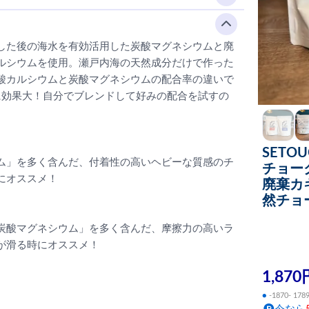
した後の海水を有効活用した炭酸マグネシウムと廃
ルシウムを使用。瀬戸内海の天然成分だけで作った
酸カルシウムと炭酸マグネシウムの配合率の違いで
手に効果大！自分でブレンドして好みの配合を試すの
SETO
ム」を多く含んだ、付着性の高いヘビーな質感のチ
チョーク
にオススメ！
廃棄カ
然チョ
炭酸マグネシウム」を多く含んだ、摩擦力の高いラ
が滑る時にオススメ！
1,870
●
-1870- 178