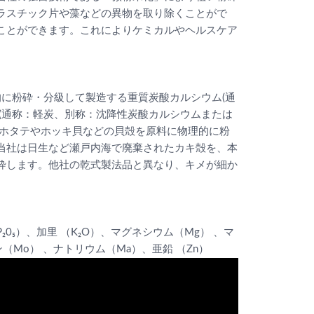
ラスチック片や藻などの異物を取り除くことがで
ことができます。これによりケミカルやヘルスケア
的に粉砕・分級して製造する重質炭酸カルシウム(通
(通称：軽炭、別称：沈降性炭酸カルシウムまたは
、ホタテやホッキ貝などの貝殻を原料に物理的に粉
当社は日生など瀬戸内海で廃棄されたカキ殻を、本
砕します。他社の乾式製法品と異なり、キメが細か
₂0₅）、加里 （K₂O）、マグネシウム（Mg） 、マ
（Mo） 、ナトリウム（Ma）、亜鉛 （Zn）