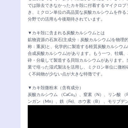
では除去できなかったカキ殻に付着するマイクロプ
き、ミクロン単位の高品質な炭酸カルシウムを作る
分野での活用も今後期待されています。
▼カキ殻に含まれる炭酸カルシウムとは
鉱物資源の石灰石(主成分：炭酸カルシウム)を物理
称：重炭)と、化学的に製造する軽質炭酸カルシウム
合成炭酸カルシウム)があります。もう一つ、牡蠣
砕・分級して製造する貝殻カルシウムがあります。
業で培った湿式製法を活用し、ミクロン単位に微粉
く不純物が少ない点が大きな特徴です。
▼カキ殻微粉末（含有成分）
炭酸カルシウム （CaCo₂）、窒素（N）、リン酸 （P
ンガン（Mn）、鉄（Fe)、ホウ素（B） 、モリブデン