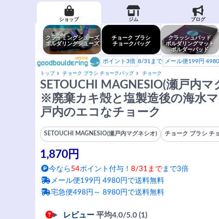
ショップ
ジム
ブログ
クライミングシューズ
チョーク ブラシ
クラッシュパッド
ボルダリングシューズ
チョークバッグ
ボルダリングマット
ボルダーパッド
ポイント3倍
8/31まで
メール便199円 49
トップ
チョーク ブラシ チョークバッグ
チョーク
SETOUCHI MAGNESIO(瀬戸内
※廃棄カキ殻と塩製造後の海水マ
戸内のエコなチョーク
SETOUCHI MAGNESIO(瀬戸内マグネシオ)
チョーク ブラシ チ
1,870円
今なら
54
ポイント付与！
8/31まで
まで3倍
メール便199円 4980円で送料無料
宅急便498円～ 8980円で送料無料
レビュー
平均
4.0
/5.0 (1)