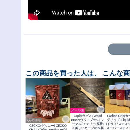
この商品を買った人は、 こんな
メール便
Lapis(ラピス) Wood
Carbon Grip
Brush(ウッドブラシ) ノ
グリップ) Liquid 
×入荷待ち
ーマル/チェリー(廃番)
(ドライ/スティ
GECKO(ゲッコー) GECKO
※美しいカーブの木製
スーパースティッ
CHALK(ゲッコーチョーク)