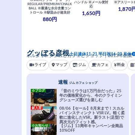
ハンドル ※メール便対
※アスリート
REGULAR/PREMIUM/CHALK
応
BALL ※最適な水分含量コン
1,870
トロール ※馴染みが超良好
1,650円
880円
グッぼる彦根
土日連休11-21 平日祝16-23 月休
ボルダリングジムとカフェとショップ｜2013年創業
ライブ
マップ
ジム
カフェ
料金
速報
ジム カフェ ショップ
☆ブログ
「昔のミウラは1万円台だった」25
年の価格変化から、今のクライミン
グシューズ選びを楽しむ
新入荷
08/06【セール】8月末まで！スカル
パ インスティンクト VSR LV。軽く柔
軟に進化したVSR。新ラスト(足型)で
異次元のフィット感。
☆お知らせ
【ジム】13周年キャンペーン全商品
10%OFF