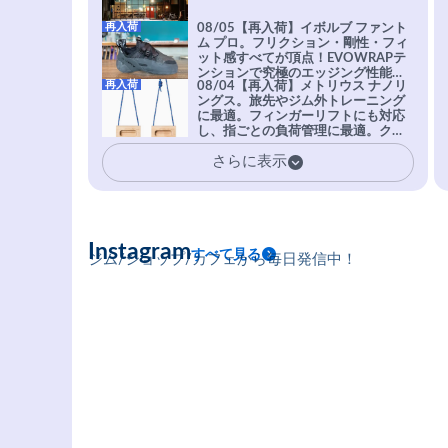
再入荷
08/05【再入荷】イボルブ ファント
ム プロ。フリクション・剛性・フィ
ット感すべてが頂点！EVOWRAPテ
ンションで究極のエッジング性能を
再入荷
08/04【再入荷】メトリウス ナノリ
実現。進化系ラバーEvo-74はTRAX
ングス。旅先やジム外トレーニング
を凌駕する粘着力で極小ホールドに
に最適。フィンガーリフトにも対応
安心感。
し、指ごとの負荷管理に最適。クラ
イマーの指を本気で鍛えるギア。
さらに表示
Instagram
すべて見る
ジム/ショップ/カフェから毎日発信中！