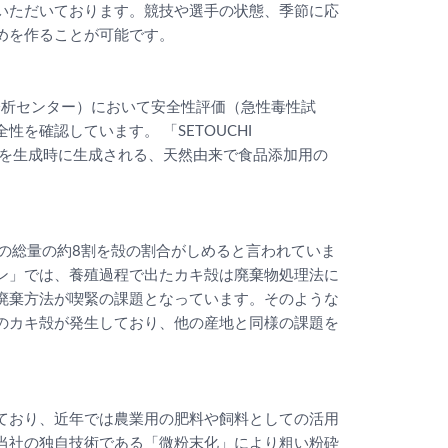
いただいております。競技や選手の状態、季節に応
めを作ることが可能です。
本食品分析センター）において安全性評価（急性毒性試
を確認しています。 「SETOUCHI
の塩を生成時に生成される、天然由来で食品添加用の
の総量の約8割を殻の割合がしめると言われていま
ン」では、養殖過程で出たカキ殻は廃棄物処理法に
廃棄方法が喫緊の課題となっています。そのような
のカキ殻が発生しており、他の産地と同様の課題を
ており、近年では農業用の肥料や飼料としての活用
当社の独自技術である「微粉末化」により粗い粉砕