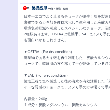
製品説明
特徴・仕様・動画
日本一エコでよく止まるチョークが誕生！塩を製造
棄物であるカキ殻を微粉末化し再生利用した炭酸カ
環境負荷軽減を考慮したスペシャルなチョーク。炭
2種類あります。OSTRAは乾燥手、SALはヌメり
も面白いかもしれません。
▼OSTRA（For dry condition）
廃棄物であるカキ殻を再生利用した「炭酸カルシウ
ョークで、乾燥肌の方や寒くて手が乾燥している時
▼SAL（For wet condition）
製塩工程で塩を製造した後の海水を有効活用した「
イトな質感のチョークで、ヌメり手の方や暑くて手
内容量：240g
主成分：炭酸マグネシウム、炭酸カルシウム