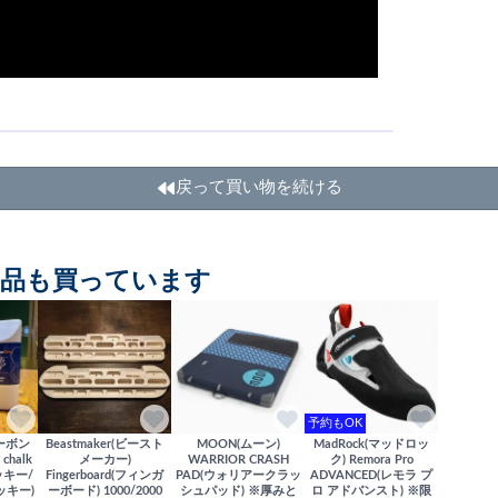
戻って買い物を続ける
商品も買っています
予約もOK
(カーボン
Beastmaker(ビースト
MOON(ムーン)
MadRock(マッドロッ
chalk
メーカー)
WARRIOR CRASH
ク) Remora Pro
ッキー/
Fingerboard(フィンガ
PAD(ウォリアークラッ
ADVANCED(レモラ プ
キー)
ーボード) 1000/2000
シュパッド) ※厚みと
ロ アドバンスト) ※限