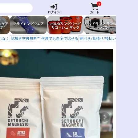
0
ログイン
カート
ィケア
クライミングウエア
ボルダリングバッグ
ヘッドランプ ランタン
防虫グッ
テ
サコッシュ ザック
ヘッデン
岩場ア
もれなく
試履き交換無料™
何度でも自宅で試せる
割引き/見積り/後払い
学校 山岳会