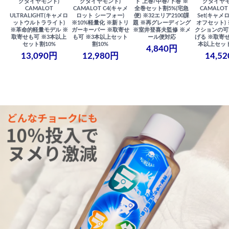
クダイヤモンド)
クダイヤモンド)
ド 上巻/中巻/下巻 ※
クダイヤモ
CAMALOT
CAMALOT C4(キャメ
全巻セット割5%(宅急
CAMALOT 
ULTRALIGHT(キャメロ
ロット シーフォー)
便) ※32エリア2100課
Set(キャメロ
ットウルトラライト)
※10%軽量化 ※新トリ
題 ※再グレーディング
オフセット)
※革命的軽量モデル ※
ガーキーパー ※取寄せ
※室井登喜夫監修 ※メ
クションの可
取寄せも可 ※3本以上
も可 ※3本以上セット
ール便対応
げる ※取寄せ
セット割10%
割10%
本以上セット
4,840円
13,090円
12,980円
14,5