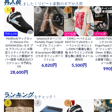
再入荷
お待たせしました！リピート多数のギアが入荷
1
2
3
4
予約もOK
メール便
メール便
MadRock(マッドロッ
tataanz(タターンツ)
CXM(シーバイエム)
GUARD-TE
ク) Remora Pro
Portable Finger Grip(ポ
MOTTO T-shirt(モット
ックス) Cli
ADVANCED(レモラ プ
ータブル フィンガー
ー Tシャツ) ※コット
FingerTap
ロ アドバンスト) ※限
グリップ)
ン100%で最適な着心
グ フィンガー
定リミテッドモデル ※
※JazzySport×関川愛音
地 ※クライミングの本
19mm ※登
マッドロック最強XFラ
コラボ ※フィンガーリ
質を胸に表現 ※メール
ングが復活 
バー採用 ※異次元のフ
フトにも
便対応
士接着で肌に
リクション ※予約も
メール便
6,820円
5,500円
OK
990
28,600円
ランキング
人気上昇中のギアをチェック！
1
2
3
4