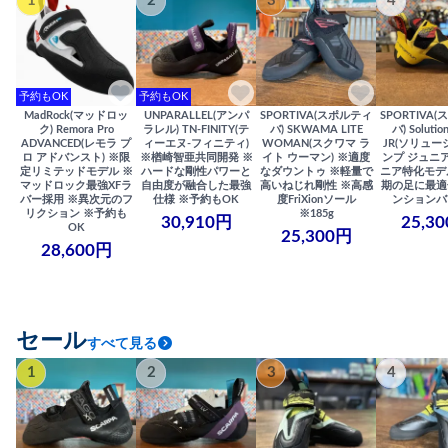
1
2
3
4
予約もOK
予約もOK
MadRock(マッドロッ
UNPARALLEL(アンパ
SPORTIVA(スポルティ
SPORTIVA
ク) Remora Pro
ラレル) TN-FINITY(テ
バ) SKWAMA LITE
バ) Solutio
ADVANCED(レモラ プ
ィーエヌ-フィニティ)
WOMAN(スクワマ ラ
JR(ソリュー
ロ アドバンスト) ※限
※楢崎智亜共同開発 ※
イト ウーマン) ※適度
ンプ ジュニア
定リミテッドモデル ※
ハードな剛性パワーと
なダウントゥ ※軽量で
ニア特化モデ
マッドロック最強XFラ
自由度が融合した最強
高いねじれ剛性 ※高感
期の足に最適
バー採用 ※異次元のフ
仕様 ※予約もOK
度FriXionソール
ンションバ
リクション ※予約も
※185g
30,910円
25,3
OK
25,300円
28,600円
セール
すべて見る
1
2
3
4