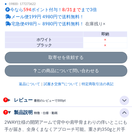
●
-19800- 177273622
今なら
594
ポイント付与！
8/31まで
まで3倍
メール便199円 4980円で送料無料！
宅急便498円～ 8980円で送料無料！
在庫残り×
即納
ホワイト
×
ブラック
×
取寄せを依頼する
この商品について問い合わせる
返品について
｜
試履き交換™について
｜
特定商取引法の表記
レビュー
最初のレビューで300pt
製品説明
特徴・仕様・動画
2WAY仕様の開閉アームで背中や肩甲骨まわりの痒いとこにも
手が届き、全身くまなくアプローチ可能。重さ約350gと片手