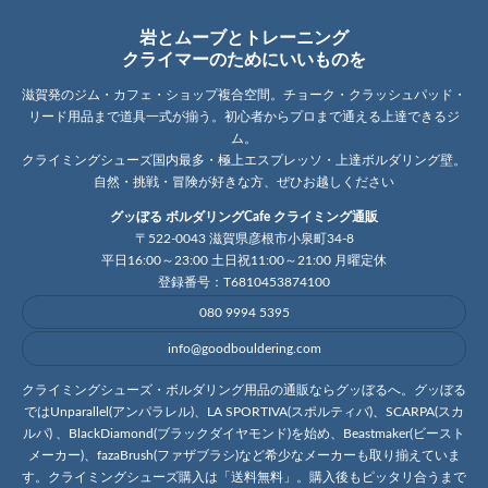
岩とムーブとトレーニング
クライマーのためにいいものを
滋賀発のジム・カフェ・ショップ複合空間。チョーク・クラッシュパッド・
リード用品まで道具一式が揃う。初心者からプロまで通える上達できるジ
ム。
クライミングシューズ国内最多・極上エスプレッソ・上達ボルダリング壁。
自然・挑戦・冒険が好きな方、ぜひお越しください
グッぼる ボルダリングCafe クライミング通販
〒522-0043 滋賀県彦根市小泉町34-8
平日16:00～23:00 土日祝11:00～21:00 月曜定休
登録番号：T6810453874100
080 9994 5395
info@goodbouldering.com
クライミングシューズ・ボルダリング用品の通販ならグッぼるへ。グッぼる
ではUnparallel(アンパラレル)、LA SPORTIVA(スポルティバ)、SCARPA(スカ
ルパ) 、BlackDiamond(ブラックダイヤモンド)を始め、Beastmaker(ビースト
メーカー)、fazaBrush(ファザブラシ)など希少なメーカーも取り揃えていま
す。クライミングシューズ購入は「送料無料」。購入後もピッタリ合うまで