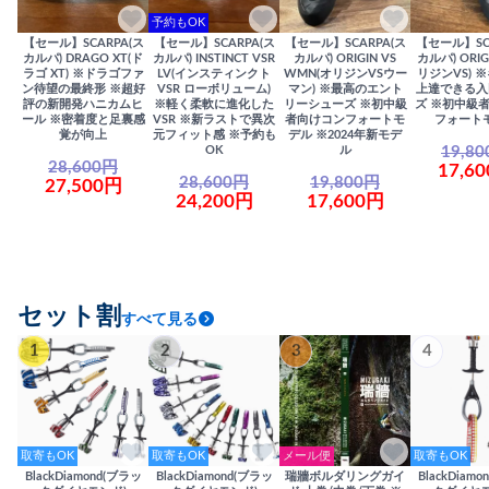
予約もOK
【セール】SCARPA(ス
【セール】SCARPA(ス
【セール】SCARPA(ス
【セール】SC
カルパ) DRAGO XT(ド
カルパ) INSTINCT VSR
カルパ) ORIGIN VS
カルパ) ORIG
ラゴ XT) ※ドラゴファ
LV(インスティンクト
WMN(オリジンVSウー
リジンVS) 
ン待望の最終形 ※超好
VSR ローボリューム)
マン) ※最高のエント
上達できる入
評の新開発ハニカムヒ
※軽く柔軟に進化した
リーシューズ ※初中級
ズ ※初中級
ール ※密着度と足裏感
VSR ※新ラストで異次
者向けコンフォートモ
フォート
覚が向上
元フィット感 ※予約も
デル ※2024年新モデ
19,8
OK
ル
28,600円
17,6
28,600円
19,800円
27,500円
24,200円
17,600円
セット割
すべて見る
1
2
3
4
取寄もOK
取寄もOK
メール便
取寄もOK
BlackDiamond(ブラッ
BlackDiamond(ブラッ
瑞牆ボルダリングガイ
BlackDiam