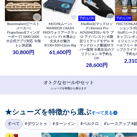
予約もOK
予約もOK
Beastmaker(ビースト
MOON(ムーン)
MadRock(マッドロッ
FRICTIONL
メーカー)
WARRIOR CRASH
ク) Remora Pro
ションラボ) S
Fingerboard(フィンガ
PAD(ウォリアークラッ
ADVANCED(レモラ プ
Stuff(シー
ーボード) 1000/2000
シュパッド) ※厚みと
ロ アドバンスト) ※限
タッフ) レギ
※公式アプリ対応 ※指
丈夫さが魅力
定リミテッドモデル ※
イジェニック
トレ決定版
※130×100×12cm 6kg
マッドロック最強XFラ
ールフリー 
バー採用 ※異次元のフ
ップクライマ
30,800円
61,600円
リクション ※予約も
予約も
OK
2,31
28,600円
オトクなセールやセット
シューズを特徴から探せます
★シューズを特徴から選ぶ
すべて見る
すべて
#ダウントゥ
#ターンイン
#ベルクロ
#レースアップ #