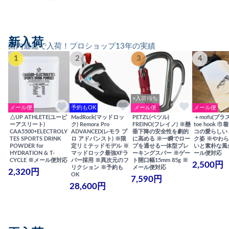
新入荷
国内最速で入荷！プロショップ13年の実績
1
2
3
4
×入荷待ち
メール便
予約もOK
メール便
メール便
△UP ATHLETE(ユーピ
MadRock(マッドロッ
PETZL(ペツル)
＋mofu(プラ
ーアスリート)
ク) Remora Pro
FREINO(フレイノ) ※懸
toe hook 
CAA5500+ELECTROLY
ADVANCED(レモラ プ
垂下降の安全性を劇的
コの愛らしい
TES SPORTS DRINK
ロ アドバンスト) ※限
に高める ※一瞬でロー
ク姿 ※やわ
POWDER for
定リミテッドモデル ※
プを通せる一体型ブレ
いと素朴な風
HYDRATION & T-
マッドロック最強XFラ
ーキングスパー ※ゲー
ール便対応
CYCLE ※メール便対応
バー採用 ※異次元のフ
ト開口幅15mm 85g ※
2,500円
リクション ※予約も
メール便対応
2,320円
OK
7,590円
28,600円