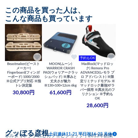
この商品を買った人は、
こんな商品も買っています
予約もOK
Beastmaker(ビースト
MOON(ムーン)
MadRock(マッドロッ
メーカー)
WARRIOR CRASH
ク) Remora Pro
Fingerboard(フィンガ
PAD(ウォリアークラッ
ADVANCED(レモラ プ
ーボード) 1000/2000
シュパッド) ※厚みと
ロ アドバンスト) ※限
※公式アプリ対応 ※指
丈夫さが魅力
定リミテッドモデル ※
トレ決定版
※130×100×12cm 6kg
マッドロック最強XFラ
バー採用 ※異次元のフ
30,800円
61,600円
リクション ※予約も
OK
28,600円
グッぼる彦根
土日連休11-21 平日祝16-23 月休
ボルダリングジムとカフェとショップ｜2013年創業