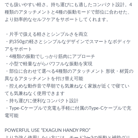
でも扱いやすい軽さ。持ち運びにも適したコンパクト設計。4
種類のアタッチメントと4種の振動モードで部位に合わせた、
より効率的なセルフケアをサポートしてくれます。
・片手で扱える軽さとシンプルさを両立
・約350gの軽さとシンプルなデザインでスマートなボディケ
アをサポート
・4種類の振動でしっかり筋肉にアプローチ
・小型で軽量ながらパワフルな振動を実現
・部位に合わせて選べる4種類のアタッチメント 形状・材質の
異なるアタッチメントを付け替え可能
・控えめな動作音で早朝でも気兼ねなく家族が近くで寝てい
ても気兼ねなく使用できます
・持ち運びに便利なコンパクト設計
・Type-Cケーブルで充電も手軽に付属のType-Cケーブルで充
電可能
POWERFUL USE “EXAGUN HANDY PRO”
より力強く使用したい方には、モード2〜3の振動と補助グリ