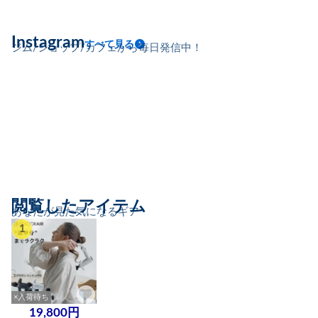
Instagram
すべて見る
ジム/ショップ/カフェから毎日発信中！
閲覧したアイテム
あなたが見た気になるギア
1
×入荷待ち
19,800円