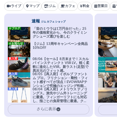
ライブ
マップ
ジム
カフェ
料金
営業日
速報
ジム カフェ ショップ
☆ブログ
「昔のミウラは1万円台だった」25
年の価格変化から、今のクライミン
グシューズ選びを楽しむ
☆お知らせ
【ジム】13周年キャンペーン全商品
10%OFF
新入荷
08/06【セール】8月末まで！スカル
パ インスティンクト VSR LV。軽く柔
軟に進化したVSR。新ラスト(足型)で
異次元のフィット感。
再入荷
08/05【再入荷】イボルブ ファント
ム プロ。フリクション・剛性・フィ
ット感すべてが頂点！EVOWRAPテ
ンションで究極のエッジング性能を
再入荷
08/04【再入荷】メトリウス ナノリ
実現。進化系ラバーEvo-74はTRAX
ングス。旅先やジム外トレーニング
を凌駕する粘着力で極小ホールドに
に最適。フィンガーリフトにも対応
安心感。
し、指ごとの負荷管理に最適。クラ
イマーの指を本気で鍛えるギア。
さらに表示