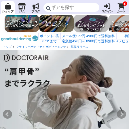
0
ショップ
ジム
ブログ
ログイン
カート
クライミングシューズ
チョーク ブラシ
クラッシュパッド
リードクラ
ボルダリングシューズ
チョークバッグ
ボルダリングマット
ロープクラ
ボルダーパッド
沢登
ポイント3倍
メール便199円 4980円で送料無料
初
8/31まで
宅急便498円～ 8980円で送料無料
+レビュ
トップ
クライマーボディケア ボディーメンテ
筋膜リリース