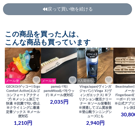
戻って買い物を続ける
この商品を買った人は、
こんな商品も買っています
メール便
メール便
×入荷待ち
GECKO(ゲッコー) Ergo
pamo(パモ)
VingaJapan(ヴィンガ
Beastmake
Comfort Active(エルゴ
pamoWood(パモウッ
ジャパン) Vinga Ｘ(ヴ
メーカ
コンフォートアクティ
ド) ※メール便対応
ィンガエックス) ※フ
Fingerboa
ブ) ※メッシュ加工で
リクション復活クリー
ーボード) 100
2,035円
快適 ※抗菌で匂い防止
ナー ※ソール栄養剤
※公式アプリ
※クライミングに最適
※浸透してゴム質改善
トレ決
定番ソックス ※メール
※登山靴ランニングシ
30,8
便対応
ューズにも
1,210円
2,940円