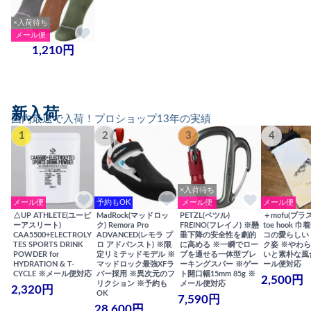
×入荷待ち
メール便
1,210円
新入荷
国内最速で入荷！プロショップ13年の実績
1
2
3
4
×入荷待ち
メール便
予約もOK
メール便
メール便
△UP ATHLETE(ユーピ
MadRock(マッドロッ
PETZL(ペツル)
＋mofu(プラ
ーアスリート)
ク) Remora Pro
FREINO(フレイノ) ※懸
toe hook 
CAA5500+ELECTROLY
ADVANCED(レモラ プ
垂下降の安全性を劇的
コの愛らしい
TES SPORTS DRINK
ロ アドバンスト) ※限
に高める ※一瞬でロー
ク姿 ※やわ
POWDER for
定リミテッドモデル ※
プを通せる一体型ブレ
いと素朴な風
HYDRATION & T-
マッドロック最強XFラ
ーキングスパー ※ゲー
ール便対応
CYCLE ※メール便対応
バー採用 ※異次元のフ
ト開口幅15mm 85g ※
2,500円
リクション ※予約も
メール便対応
2,320円
OK
7,590円
28,600円