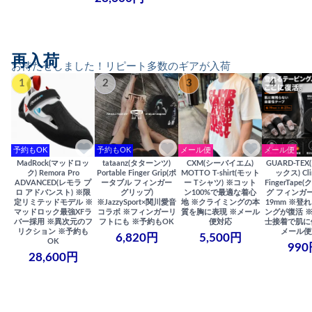
再入荷
お待たせしました！リピート多数のギアが入荷
1
2
3
4
予約もOK
予約もOK
メール便
メール便
MadRock(マッドロッ
tataanz(タターンツ)
CXM(シーバイエム)
GUARD-TE
ク) Remora Pro
Portable Finger Grip(ポ
MOTTO T-shirt(モット
ックス) Cli
ADVANCED(レモラ プ
ータブル フィンガー
ー Tシャツ) ※コット
FingerTap
ロ アドバンスト) ※限
グリップ)
ン100%で最適な着心
グ フィンガー
定リミテッドモデル ※
※JazzySport×関川愛音
地 ※クライミングの本
19mm ※登
マッドロック最強XFラ
コラボ ※フィンガーリ
質を胸に表現 ※メール
ングが復活 
バー採用 ※異次元のフ
フトにも ※予約もOK
便対応
士接着で肌に
リクション ※予約も
メール便
6,820円
5,500円
OK
990
28,600円