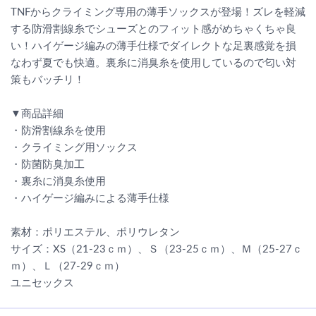
TNFからクライミング専用の薄手ソックスが登場！ズレを軽減
する防滑割線糸でシューズとのフィット感がめちゃくちゃ良
い！ハイゲージ編みの薄手仕様でダイレクトな足裏感覚を損
なわず夏でも快適。裏糸に消臭糸を使用しているので匂い対
策もバッチリ！
▼商品詳細
・防滑割線糸を使用
・クライミング用ソックス
・防菌防臭加工
・裏糸に消臭糸使用
・ハイゲージ編みによる薄手仕様
素材：ポリエステル、ポリウレタン
サイズ：XS（21-23ｃｍ）、Ｓ（23-25ｃｍ）、Ｍ（25-27ｃ
ｍ）、Ｌ（27-29ｃｍ）
ユニセックス