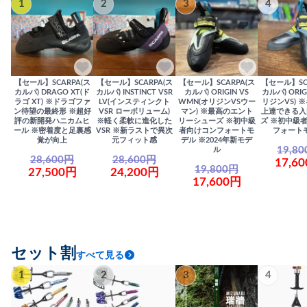
1
2
3
4
【セール】SCARPA(ス
【セール】SCARPA(ス
【セール】SCARPA(ス
【セール】SC
カルパ) DRAGO XT(ド
カルパ) INSTINCT VSR
カルパ) ORIGIN VS
カルパ) ORIG
ラゴ XT) ※ドラゴファ
LV(インスティンクト
WMN(オリジンVSウー
リジンVS) 
ン待望の最終形 ※超好
VSR ローボリューム)
マン) ※最高のエント
上達できる入
評の新開発ハニカムヒ
※軽く柔軟に進化した
リーシューズ ※初中級
ズ ※初中級
ール ※密着度と足裏感
VSR ※新ラストで異次
者向けコンフォートモ
フォート
覚が向上
元フィット感
デル ※2024年新モデ
19,8
ル
28,600円
28,600円
17,6
19,800円
27,500円
24,200円
17,600円
セット割
すべて見る
1
2
3
4