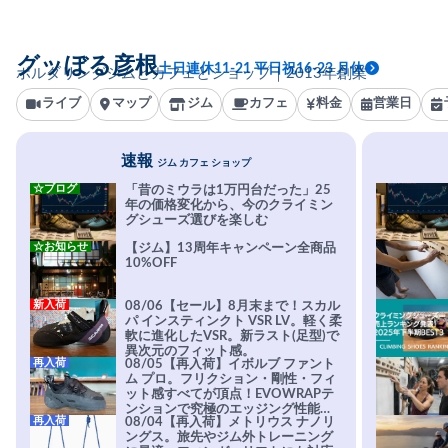
グッぼる彦根
土日連休11-21 平日祝16-23 月休
ボルダリングジムとカフェとショップ｜2013年創業
ライブ
マップ
ジム
カフェ
料金
営業日
速報
ジム カフェ ショップ
☆ブログ
「昔のミウラは1万円台だった」25
年の価格変化から、今のクライミン
グシューズ選びを楽しむ
☆お知らせ
【ジム】13周年キャンペーン全商品
10%OFF
新入荷
08/06【セール】8月末まで！スカル
パ インスティンクト VSR LV。軽く柔
軟に進化したVSR。新ラスト(足型)で
異次元のフィット感。
再入荷
08/05【再入荷】イボルブ ファント
ム プロ。フリクション・剛性・フィ
ット感すべてが頂点！EVOWRAPテ
ンションで究極のエッジング性能を
再入荷
08/04【再入荷】メトリウス ナノリ
実現。進化系ラバーEvo-74はTRAX
ングス。旅先やジム外トレーニング
を凌駕する粘着力で極小ホールドに