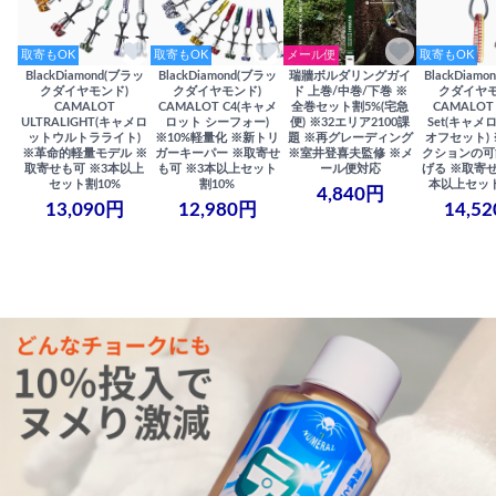
取寄もOK
取寄もOK
メール便
取寄もOK
BlackDiamond(ブラッ
BlackDiamond(ブラッ
瑞牆ボルダリングガイ
BlackDiam
クダイヤモンド)
クダイヤモンド)
ド 上巻/中巻/下巻 ※
クダイヤモ
CAMALOT
CAMALOT C4(キャメ
全巻セット割5%(宅急
CAMALOT 
ULTRALIGHT(キャメロ
ロット シーフォー)
便) ※32エリア2100課
Set(キャメロ
ットウルトラライト)
※10%軽量化 ※新トリ
題 ※再グレーディング
オフセット)
※革命的軽量モデル ※
ガーキーパー ※取寄せ
※室井登喜夫監修 ※メ
クションの可
取寄せも可 ※3本以上
も可 ※3本以上セット
ール便対応
げる ※取寄せ
セット割10%
割10%
本以上セット
4,840円
13,090円
12,980円
14,5