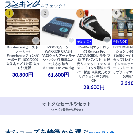
ランキング
人気上昇中のギアをチェック！
1
2
3
4
予約もOK
予約もOK
Beastmaker(ビースト
MOON(ムーン)
MadRock(マッドロッ
FRICTIONL
メーカー)
WARRIOR CRASH
ク) Remora Pro
ションラボ) S
Fingerboard(フィンガ
PAD(ウォリアークラッ
ADVANCED(レモラ プ
Stuff(シー
ーボード) 1000/2000
シュパッド) ※厚みと
ロ アドバンスト) ※限
タッフ) レギ
※公式アプリ対応 ※指
丈夫さが魅力
定リミテッドモデル ※
イジェニック
トレ決定版
※130×100×12cm 6kg
マッドロック最強XFラ
ールフリー 
バー採用 ※異次元のフ
ップクライマ
30,800円
61,600円
リクション ※予約も
予約も
OK
2,31
28,600円
オトクなセールやセット
シューズを特徴から探せます
★シューズを特徴から選ぶ