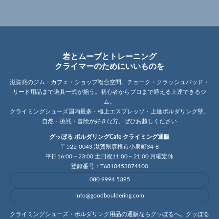
岩とムーブとトレーニング
クライマーのためにいいものを
滋賀発のジム・カフェ・ショップ複合空間。チョーク・クラッシュパッド・
リード用品まで道具一式が揃う。初心者からプロまで通える上達できるジ
ム。
クライミングシューズ国内最多・極上エスプレッソ・上達ボルダリング壁。
自然・挑戦・冒険が好きな方、ぜひお越しください
グッぼる ボルダリングCafe クライミング通販
〒522-0043 滋賀県彦根市小泉町34-8
平日16:00～23:00 土日祝11:00～21:00 月曜定休
登録番号：T6810453874100
080 9994 5395
info@goodbouldering.com
クライミングシューズ・ボルダリング用品の通販ならグッぼるへ。グッぼる