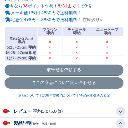
●
-1210- 175066669
今なら
36
ポイント付与！
8/31まで
まで3倍
メール便199円 4980円で送料無料！
宅急便498円～ 8980円で送料無料！
在庫残り×
ブラウン
チャコール
ニュートープ
即納
即納
即納
XS(21~23cm)
即納
×
×
×
S(23~25cm) 即納
×
×
×
M(25~27cm) 即納
×
×
×
L(27~29cm) 即納
×
×
×
取寄せを依頼する
この商品について問い合わせる
返品について
｜
試履き交換™について
｜
特定商取引法の表記
レビュー
平均
5.0
/5.0 (1)
製品説明
特徴・仕様・動画