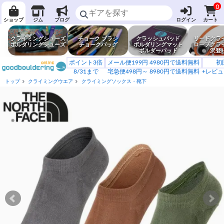
0
ショップ
ジム
ブログ
ログイン
カート
クライミングシューズ
チョーク ブラシ
クラッシュパッド
リードクラ
ボルダリングシューズ
チョークバッグ
ボルダリングマット
ロープクラ
ボルダーパッド
沢登
ポイント3倍
メール便199円 4980円で送料無料
初
8/31まで
宅急便498円～ 8980円で送料無料
+レビュ
トップ
クライミングウエア
クライミングソックス・靴下