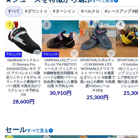
すべて見る
すべて
#ダウントゥ
#ターンイン
#ベルクロ
#レースアップ #
1
2
3
4
予約もOK
予約もOK
MadRock(マッドロッ
UNPARALLEL(アンパ
SPORTIVA(スポルティ
SPORTIVA
ク) Remora Pro
ラレル) TN-FINITY(テ
バ) SKWAMA LITE
バ) Solutio
ADVANCED(レモラ プ
ィーエヌ-フィニティ)
WOMAN(スクワマ ラ
JR(ソリュー
ロ アドバンスト) ※限
※楢崎智亜共同開発 ※
イト ウーマン) ※適度
ンプ ジュニア
定リミテッドモデル ※
ハードな剛性パワーと
なダウントゥ ※軽量で
ニア特化モデ
マッドロック最強XFラ
自由度が融合した最強
高いねじれ剛性 ※高感
期の足に最適
バー採用 ※異次元のフ
仕様 ※予約もOK
度FriXionソール
ンションバ
リクション ※予約も
※185g
30,910円
25,3
OK
25,300円
28,600円
セール
すべて見る