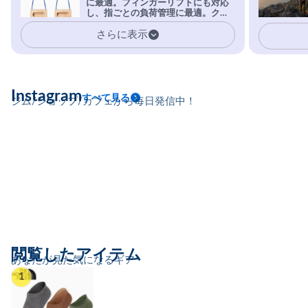
に最適。フィンガーリフトにも対応
安心感。
し、指ごとの負荷管理に最適。クラ
イマーの指を本気で鍛えるギア。
さらに表示
Instagram
すべて見る
ジム/ショップ/カフェから毎日発信中！
閲覧したアイテム
あなたが見た気になるギア
1